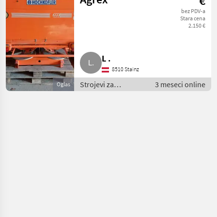
€
navodnjavanje
bez PDV-a
/ Agrex
Stara cena
2.150 €
L .
8510 Stainz
Strojevi za
3 meseci online
Oglas
đubrenje, gnojenje i
navodnjavanje /
Rasipači
mineralnog đubriva