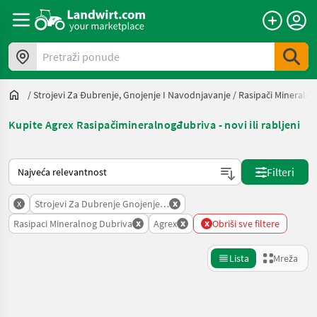
Pretraži ponude
/
Strojevi Za Đubrenje, Gnojenje I Navodnjavanje
/
Rasipači Mineraln
Kupite Agrex Rasipačimineralnogđubriva - novi ili rabljeni
Način na koji sortira Landwirt.com
Filteri
x
x
Strojevi Za Dubrenje Gnojenje I Navodnjavanje
x
x
x
Rasipaci Mineralnog Dubriva
Agrex
Obriši sve filtere
Lista
Mreža