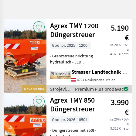
Precizirajte
pretragu
Agrex TMY 1200
5.190
Kategorija
Država
Filteri
4
Düngerstreuer
€
God. pr. 2025
1200 l
sa 20% PDV-
Prikaži 6
TRENUTNA
Resetuj
a
PUTANJA
rezultata
4.325 € neto
- Grenzstreueinrichtung
Poljoprivredna
hydraulisch - LED
tehnika
Beleuchtung - hydraulische
Strasser Landtechnik GmbH
Strojevi Za
Schieberbetätigung -
Dubrenje
Gelenkwelle - Streubreite
4724 Neukirchen a. Walde
Gnojenje I
bis 18m, mit separaten
Navodnjavanje
Strojevi
Premium Plus prodavac
Nova mašina
Wurfflügeln bis 24m (A
za
Rasipaci
Agrex TMY 850
3.990
Mineralnog
đubrenje,
Dubriva
gnojenje i
Düngerstreuer
€
navodnjavanje
Agrex
/ Agrex
God. pr. 2026
850 l
sa 20% PDV-
a
IZABERITE
3.325 € neto
- Düngerstreuer mit 850l -
KATEGORIJU