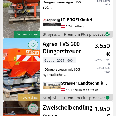
3.088,50 €
Düngerstreuer Agrex TVX
neto
800
==Vermittlungsverkauf== -
Aufsatz auf 1200 l
LT-PROFI GmbH
Fassungsvermögen -
8230 Hartberg
hydraulische Bedienung -
hydraulische
Strojevi
Premium Plus prodavac
Polovna mašina
Grenzstreueinrichung - in
za
Agrex TVS 600
3.550
đubrenje,
gnojenje i
Düngerstreuer
€
navodnjavanje
/ Agrex
God. pr. 2025
600 l
sa 20% PDV-
a
2.958,33 €
- Düngerstreuer mit 600l -
neto
hydraulische
Schieberbetätigung -
Strasser Landtechnik GmbH
Gelenkwelle - Streubreite
12 bis 18m - mit separat
4724 Neukirchen a. Walde
erhältlicher Deflektorhaube
Strojevi
Premium Plus prodavac
Nova mašina
perfekt zur Reihendün
za
Zweischeibendüngerstreue
1.950
đubrenje,
gnojenje i
Agrex