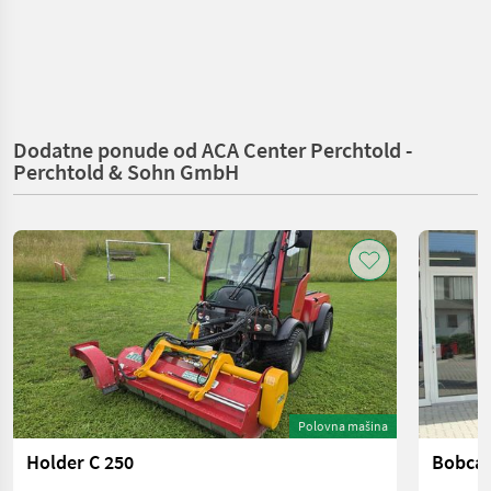
Dodatne ponude od ACA Center Perchtold -
Perchtold & Sohn GmbH
Polovna mašina
Holder C 250
Bobcat