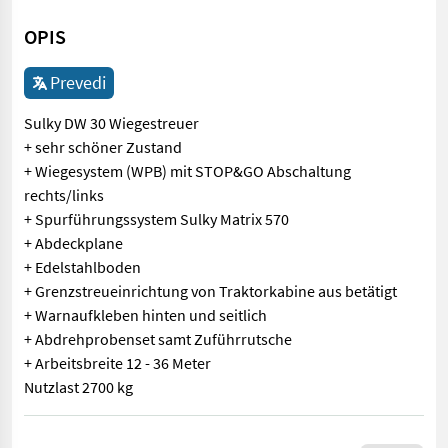
OPIS
Prevedi
Sulky DW 30 Wiegestreuer
+ sehr schöner Zustand
+ Wiegesystem (WPB) mit STOP&GO Abschaltung
rechts/links
+ Spurführungssystem Sulky Matrix 570
+ Abdeckplane
+ Edelstahlboden
+ Grenzstreueinrichtung von Traktorkabine aus betätigt
+ Warnaufkleben hinten und seitlich
+ Abdrehprobenset samt Zuführrutsche
+ Arbeitsbreite 12 - 36 Meter
Nutzlast 2700 kg
Sulky DW 30 Wiegestreuer + sehr schöner Zustand + Wiegesyste