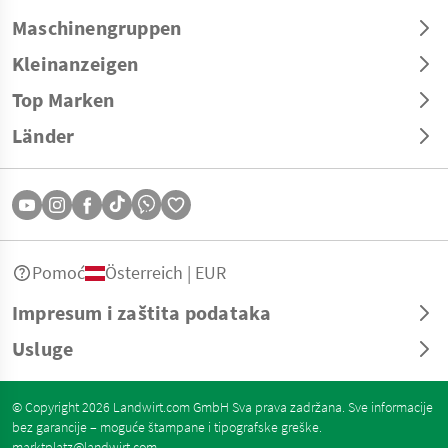
Maschinengruppen
Kleinanzeigen
Top Marken
Länder
Pomoć
Österreich | EUR
Impresum i zaštita podataka
Usluge
© Copyright 2026 Landwirt.com GmbH Sva prava zadržana. Sve informacije
bez garancije – moguće štampane i tipografske greške.
marktplatz@landwirt.com