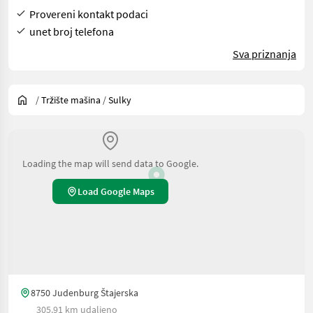
Provereni kontakt podaci
unet broj telefona
Sva priznanja
/
Tržište mašina
/
Sulky
Loading the map will send data to Google.
Load Google Maps
8750 Judenburg Štajerska
305.91 km udaljeno