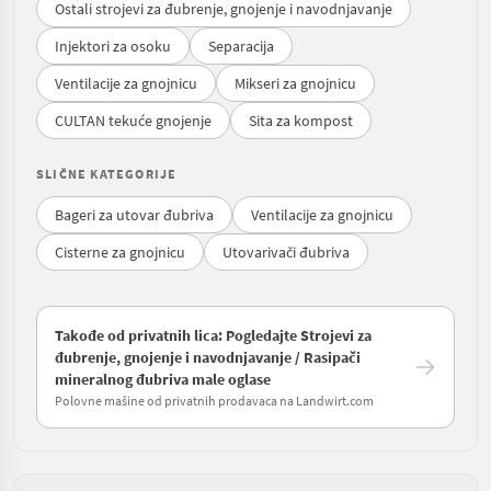
Ostali strojevi za đubrenje, gnojenje i navodnjavanje
Injektori za osoku
Separacija
Ventilacije za gnojnicu
Mikseri za gnojnicu
CULTAN tekuće gnojenje
Sita za kompost
SLIČNE KATEGORIJE
Bageri za utovar đubriva
Ventilacije za gnojnicu
Cisterne za gnojnicu
Utovarivači đubriva
Takođe od privatnih lica: Pogledajte Strojevi za
đubrenje, gnojenje i navodnjavanje / Rasipači
mineralnog đubriva male oglase
Polovne mašine od privatnih prodavaca na Landwirt.com