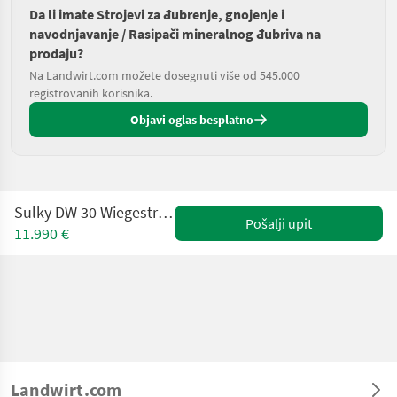
Da li imate Strojevi za đubrenje, gnojenje i
navodnjavanje / Rasipači mineralnog đubriva na
prodaju?
Na Landwirt.com možete dosegnuti više od 545.000
registrovanih korisnika.
Objavi oglas besplatno
Sulky DW 30 Wiegestreuer + GPS + STOP&GO
Pošalji upit
11.990 €
Landwirt.com