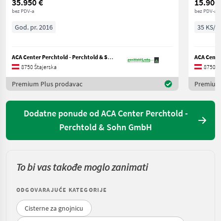
35.950 €
15.900
bez PDV-a
bez PDV-a
God. pr. 2016
35 KS/2
ACA Center Perchtold - Perchtold & Sohn GmbH
8750 Štajerska
8750 Š
Premium Plus prodavac
Premium
Dodatne ponude od ACA Center Perchtold -
Perchtold & Sohn GmbH
To bi vas takođe moglo zanimati
ODGOVARAJUĆE KATEGORIJE
Cisterne za gnojnicu