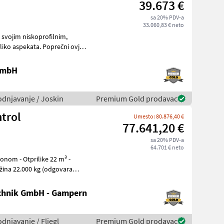
39.673 €
sa 20% PDV-a
33.060,83 € neto
 svojim niskoprofilnim,
liko aspekata. Poprečni ovjes
 GmbH
vodnjavanje / Joskin
Premium Gold prodavac
trol
Umesto: 80.876,40 €
77.641,20 €
sa 20% PDV-a
64.701 € neto
ina 22.000 kg (odgovara
chnik GmbH - Gampern
odnjavanje / Fliegl
Premium Gold prodavac