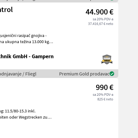
trol
44.900 €
sa 20% PDV-a
37.416,67 € neto
chnik GmbH - Gampern
odnjavanje / Fliegl
Premium Gold prodavac
990 €
sa 20% PDV-a
825 € neto
: 11.5/80-15.3 inkl.