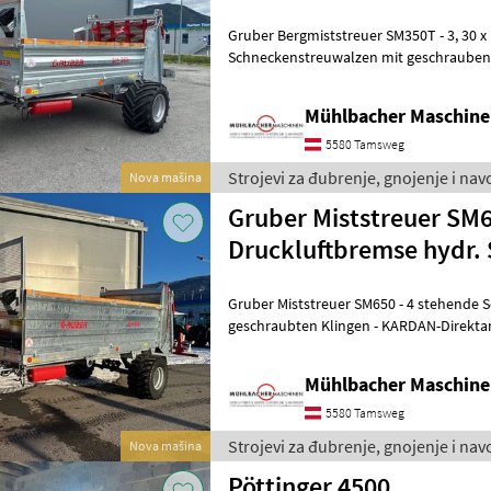
Gruber Bergmiststreuer SM350T - 3, 30 x 1, 70 x 0, 50m - 4 stehende
Schneckenstreuwalzen mit geschrauben
Direktantrieb ohne Kette - Streuwerkdur
Mühlbacher Maschin
5580 Tamsweg
Strojevi za đubrenje, gnojenje i na
Nova mašina
Gruber Miststreuer SM
Druckluftbremse hydr.
Gruber Miststreuer SM650 - 4 stehende Schneckenstreuwalzen mit
geschraubten Klingen - KARDAN-Direktan
Streuwerkdurchgang 1.060mm - hydraul
Mühlbacher Maschin
5580 Tamsweg
Strojevi za đubrenje, gnojenje i na
Nova mašina
Pöttinger 4500