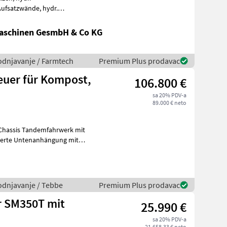
Kratzbodenantrieb mit Mengenregler, hydr. Bremse, Bereif
aschinen GesmbH & Co KG
vodnjavanje / Farmtech
Premium Plus prodavac
euer für Kompost,
106.800 €
sa 20% PDV-a
89.000 € neto
derte Untenanhängung mit
ützwind
vodnjavanje / Tebbe
Premium Plus prodavac
r SM350T mit
25.990 €
sa 20% PDV-a
21.658,33 € neto