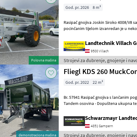
God. pr. 2026
8 m³
Rasipač gnojiva Joskin Siroko 4008/V8 sa
pocinčanim tijelom izvanredan je u neko
rude i veliki kotači pružaju izv
Landtechnik Villach
9500 Villach
Strojevi za đubrenje, gnojenje i na
Polovna mašina
Fliegl KDS 260 MuckCon
God. pr. 2022
22 m³
Br. 57941 Rasipač gnojiva s lančanim pogonom - Otprilike 22 m³ -
Tandem osovina - Dopuštena ukupna tež
18.000 kg osovinskog opterećenja plus
Schwarzmayr Landte
4851 Gampern
Strojevi za đubrenje, gnojenje i nav
demonstraciona mašina