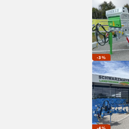
-3 %
-4 %