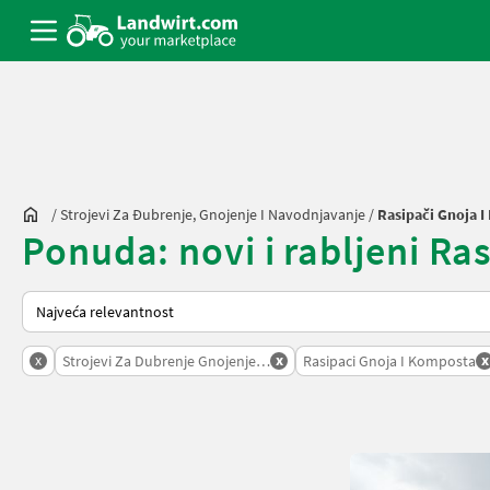
/
Strojevi Za Đubrenje, Gnojenje I Navodnjavanje
/
Rasipači Gnoja 
Ponuda: novi i rabljeni Ra
Način na koji sortira Landwirt.com
x
x
x
Strojevi Za Dubrenje Gnojenje I Navodnjavanje
Rasipaci Gnoja I Komposta