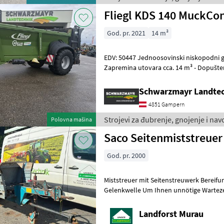
Fliegl KDS 140 MuckCon
God. pr. 2021
14 m³
EDV: 50447 Jednoosovinski niskopodni gusjenični rasipač gnojiva -
Zapremina utovara cca. 14 m³ - Dopuštena ukupna težina 13.000 kg
(odgovara 10.000 kg osovinskog
Schwarzmayr Landte
4851 Gampern
Strojevi za đubrenje, gnojenje i nav
Polovna mašina
Saco Seitenmiststreuer
God. pr. 2000
Miststreuer mit Seitenstreuwerk Bereifung
Gelenkwelle Um Ihnen unnötige Wartezeiten oder Wegstrecken zu
ersparen, bitten wir Sie um vorherige
Landforst Murau