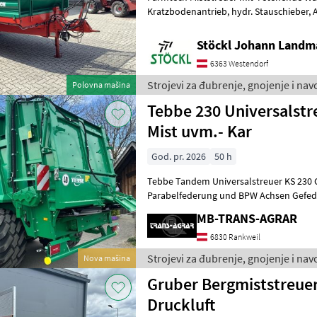
Kratzbodenantrieb, hydr. Stauschieber, Aufsatzwände, hydr.
Stöckl Johann Landm
6363 Westendorf
Strojevi za đubrenje, gnojenje i na
Polovna mašina
Tebbe 230 Universalstr
Mist uvm.- Kar
God. pr. 2026
50 h
Tebbe Tandem Universalstreuer KS 230 Chassis Tandemfahrwerk mit
Parabelfederung und BPW Achsen Gefe
Ringzugöse Ø 50mm, drehbar 10t-St
MB-TRANS-AGRAR
6830 Rankweil
Strojevi za đubrenje, gnojenje i na
Nova mašina
Gruber Bergmiststreue
Druckluft