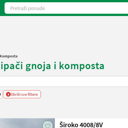
Pretraži ponude
I Komposta
sipači gnoja i komposta
x
Obriši sve filtere
Široko 4008/8V