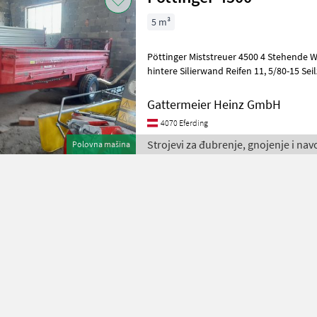
5 m³
Pöttinger Miststreuer 4500 4 Stehende 
hintere Silierwand Reifen 11, 5/80-15 Se
1200kg Gesamtgewicht 5700kg Or
Gattermeier Heinz GmbH
4070 Eferding
Strojevi za đubrenje, gnojenje i nav
Polovna mašina