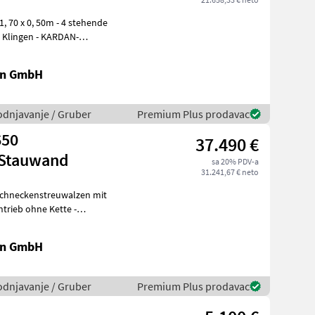
 Klingen - KARDAN-
en GmbH
vodnjavanje / Gruber
Premium Plus prodavac
650
37.490 €
 Stauwand
sa 20% PDV-a
31.241,67 € neto
trieb ohne Kette -
is
en GmbH
vodnjavanje / Gruber
Premium Plus prodavac