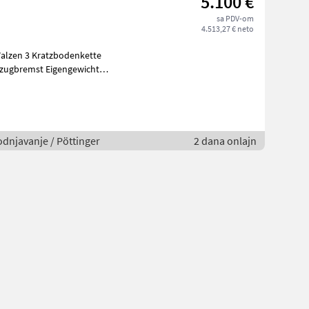
5.100 €
sa PDV-om
4.513,27 € neto
Walzen 3 Kratzbodenkette
ilzugbremst Eigengewicht
odnjavanje / Pöttinger
2 dana onlajn