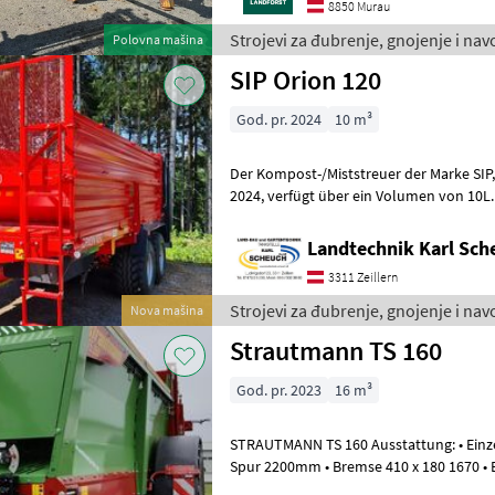
8850 Murau
Strojevi za đubrenje, gnojenje i na
Polovna mašina
SIP Orion 120
God. pr. 2024
10 m³
Der Kompost-/Miststreuer der Marke SIP, Modell Orion 120, Baujah
2024, verfügt über ein Volumen von 10L. Zur Ausstattung gehören
Tandemachser, Druckluftbremse mit A
Landtechnik Karl Sch
3311 Zeillern
Strojevi za đubrenje, gnojenje i nav
Nova mašina
Strautmann TS 160
God. pr. 2023
16 m³
STRAUTMANN TS 160 Ausstattung: • Einzelachse mit Druckluftbremse,
Spur 2200mm • Bremse 410 x 180 1670 •
Rad kpl. 650/65 R38 10-Loch