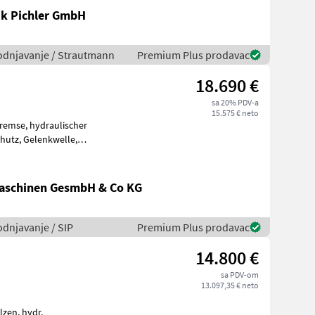
k Pichler GmbH
vodnjavanje / Strautmann
Premium Plus prodavac
18.690 €
sa 20% PDV-a
15.575 € neto
, 00 er
aschinen GesmbH & Co KG
odnjavanje / SIP
Premium Plus prodavac
14.800 €
sa PDV-om
13.097,35 € neto
 hydr.