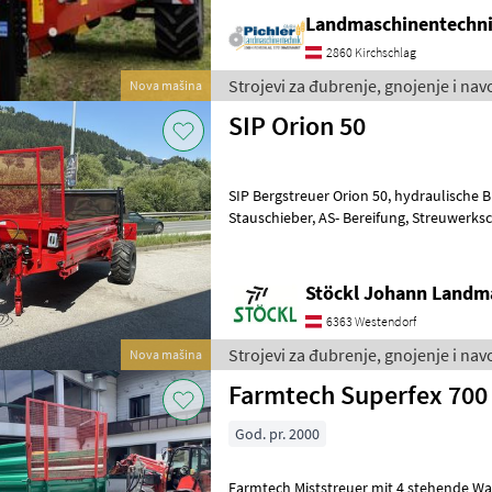
Landmaschinentechni
2860 Kirchschlag
Strojevi za đubrenje, gnojenje i na
Nova mašina
SIP Orion 50
SIP Bergstreuer Orion 50, hydraulische Bremse, hydraulischer
Stauschieber, AS- Bereifung, Streuwerkschutz, Gelenkwelle,
Aufsatzwände gegen Aufpreis von € 1.390
Stöckl Johann Landm
6363 Westendorf
Strojevi za đubrenje, gnojenje i nav
Nova mašina
Farmtech Superfex 700
God. pr. 2000
Farmtech Miststreuer mit 4 stehende Walzen,