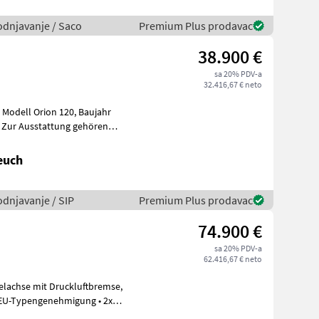
vodnjavanje / Saco
Premium Plus prodavac
38.900 €
sa 20% PDV-a
32.416,67 € neto
r
euch
odnjavanje / SIP
Premium Plus prodavac
74.900 €
sa 20% PDV-a
62.416,67 € neto
 EU-Typengenehmigung • 2x