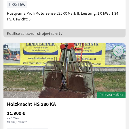
1 KS/1 kW
Husqvarna Profi Motorsense 525RX Mark II, Leistung: 1,0 kW / 1,34
PS, Gewicht: 5
Kosilice za travu i strojevi za vrt /
Polovna mašina
Holzknecht HS 380 KA
11.900 €
sa PDV-om
10.530,97 € neto