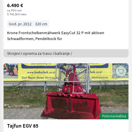
6.490 €
sa PDV-om
5.743,36 € neto
God. pr. 2012
320 cm
Krone Frontscheibenmähwerk EasyCut 32 P mit aktiven
Schwadformen, Pendelbock für
Strojevi i oprema za travu i baliranje /
Polovna mašina
Tajfun EGV 85