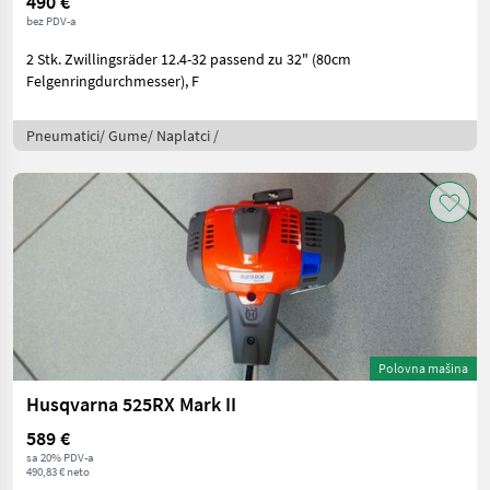
490 €
bez PDV-a
2 Stk. Zwillingsräder 12.4-32 passend zu 32" (80cm
Felgenringdurchmesser), F
Pneumatici/ Gume/ Naplatci /
Polovna mašina
Husqvarna 525RX Mark II
589 €
sa 20% PDV-a
490,83 € neto