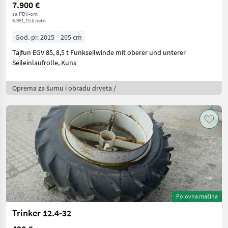
7.900 €
sa PDV-om
6.991,15 € neto
God. pr. 2015
205 cm
Tajfun EGV 85, 8,5 t Funkseilwinde mit oberer und unterer
Seileinlaufrolle, Kuns
Oprema za šumu i obradu drveta /
Polovna mašina
Trinker 12.4-32