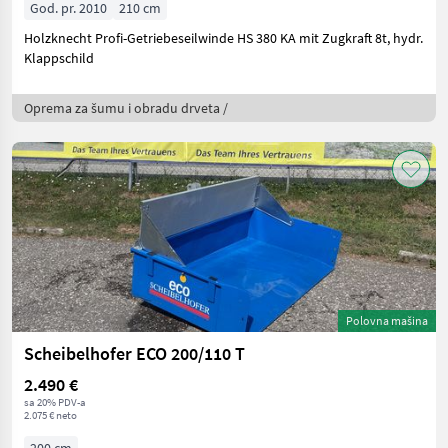
God. pr. 2010
210 cm
Holzknecht Profi-Getriebeseilwinde HS 380 KA mit Zugkraft 8t, hydr.
Klappschild
Oprema za šumu i obradu drveta /
Polovna mašina
Scheibelhofer ECO 200/110 T
2.490 €
sa 20% PDV-a
2.075 € neto