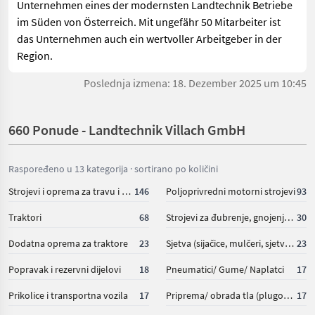
Unternehmen eines der modernsten Landtechnik Betriebe
im Süden von Österreich. Mit ungefähr 50 Mitarbeiter ist
das Unternehmen auch ein wertvoller Arbeitgeber in der
Region.
Poslednja izmena: 18. Dezember 2025 um 10:45
660 Ponude - Landtechnik Villach GmbH
Raspoređeno u 13 kategorija · sortirano po količini
Strojevi i oprema za travu i baliranje
146
Poljoprivredni motorni strojevi
93
Traktori
68
Strojevi za đubrenje, gnojenje i navodnjavanje
30
Dodatna oprema za traktore
23
Sjetva (sijačice, mulčeri, sjetvospremači i dr)
23
Popravak i rezervni dijelovi
18
Pneumatici/ Gume/ Naplatci
17
Prikolice i transportna vozila
17
Priprema/ obrada tla (plugovi, kultivatori, tanjurače i dr.)
17