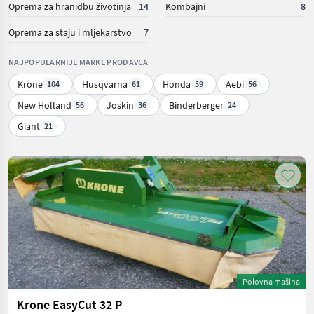
Oprema za hranidbu životinja
14
Kombajni
8
Oprema za staju i mljekarstvo
7
NAJPOPULARNIJE MARKE PRODAVCA
Krone
Husqvarna
Honda
Aebi
104
61
59
56
New Holland
Joskin
Binderberger
56
36
24
Giant
21
Polovna mašina
Krone EasyCut 32 P