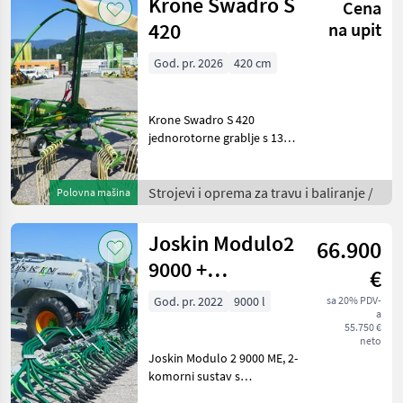
Krone Swadro S
Cena
420
na upit
God. pr. 2026
420 cm
Krone Swadro S 420
jednorotorne grablje s 13
krakova, 6 sklopivih
krakova zubaca, tandem
osovina, prednji omjerni
Strojevi i oprema za travu i baliranje /
Polovna mašina
kotač, okretni okvir s
prigušnim potpornjima,
Joskin Modulo2
66.900
hidra
9000 +
€
Pendislide
God. pr. 2022
9000 l
sa 20% PDV-
a
START
55.750 €
105/42/PS1
neto
Joskin Modulo 2 9000 ME, 2-
komorni sustav s
vakuumskom pumpom,