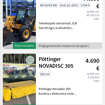
€
86 KS/63 kW
God. pr. 2012
1704 h
sa PDV-om
39.734,51 €
neto
Teleskopski utovarivač JCB
524-50 Agri, 4-cilindrični
motor od 4, 4 l, joystick s
dvije prednje komande i
plutajućim položajem,
Poljoprivredni motorni strojevi /
Polovna mašina
zatvorena kabina s grijačem
i vratima,
Pöttinger
4.690
NOVADISC 305
€
305 cm
sa PDV-om
4.150,44 €
neto
Pöttinger Novadisc 305
kosilica s diskovima nošena
straga s hidrauličkim
sklopivim mehanizmom,