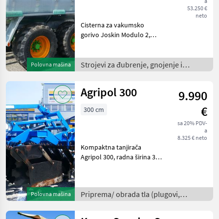
a
53.250 €
neto
Cisterna za vakumsko
gorivo Joskin Modulo 2,
14000 MEB, s opružnom
vučnom rudom, tandem
osovinom, hidrauličnom
Strojevi za đubrenje, gnojenje i
Polovna mašina
vučnom osovinom,
navodnjavanje /
gumama: 650/55R26.5,
Agripol 300
9.990
zračnim kočnicam
€
300 cm
sa 20% PDV-
a
8.325 € neto
Kompaktna tanjirača
Agripol 300, radna širina 3
m, razmak između redova
diskova 90 cm, kavezni
valjak, 2 bočne ploče,
Priprema/ obrada tla (plugovi,
Polovna mašina
mehaničko podešavanje
kultivatori, tanjurače i dr.) /
radne dubine, trotočkovni