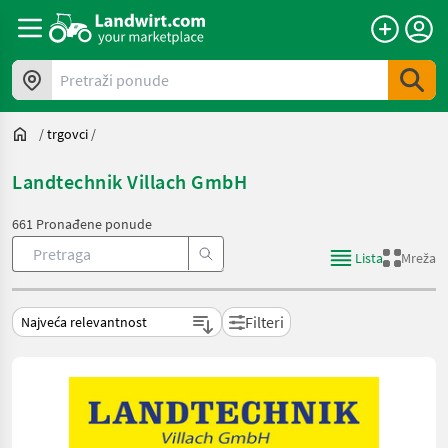
Pretraži ponude
/
trgovci
/
Landtechnik Villach GmbH
661 Pronađene ponude
Lista
Mreža
Filteri