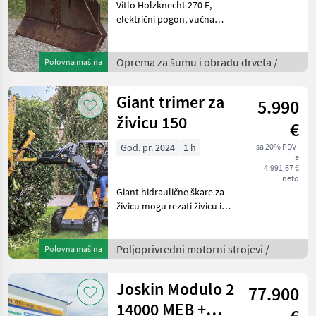
Vitlo Holzknecht 270 E,
električni pogon, vučna
snaga 6 tona, zaštitni
štitnik, 4 vodilice užeta,
završna kuka i kardansko
Oprema za šumu i obradu drveta /
Polovna mašina
vratilo, nosač motorne pile,
dostupno odma
Giant trimer za
5.990
živicu 150
€
God. pr. 2024
1 h
sa 20% PDV-
a
4.991,67 €
neto
Giant hidraulične škare za
živicu mogu rezati živicu i
grane promjera do 5 cm.
Radna širina: 150 cm.
Potreban je jedan
Poljoprivredni motorni strojevi /
Polovna mašina
dvosmjerni hidraulički
upravljački ventil. Ori
Joskin Modulo 2
77.900
14000 MEB +