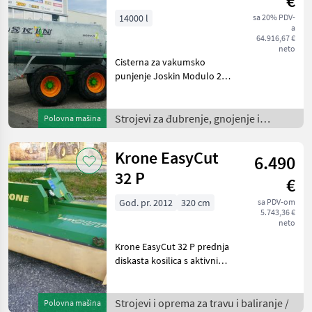
€
Pendislide
14000 l
sa 20% PDV-
a
105/42 PS1
64.916,67 €
neto
Cisterna za vakumsko
punjenje Joskin Modulo 2,
14000 MEB, s opružnom
vučnom rudom, tandem
osovinom, hidrauličnom
Strojevi za đubrenje, gnojenje i
Polovna mašina
vučnom osovinom,
navodnjavanje /
gumama: 650/55R26.5,
Krone EasyCut
6.490
zračnim kočnic
32 P
€
God. pr. 2012
320 cm
sa PDV-om
5.743,36 €
neto
Krone EasyCut 32 P prednja
diskasta kosilica s aktivnim
formiranjem otkosa, klatno
kućište za Weiste
trokutastu vuču, sustav
Strojevi i oprema za travu i baliranje /
Polovna mašina