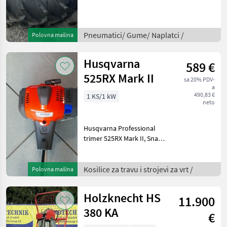
naplatka 80 cm). Kuke za
naplatke su uključene
(kuke na strani traktora
Pneumatici/ Gume/ Naplatci /
Polovna mašina
moraju se izraditi
Husqvarna
589 €
525RX Mark II
sa 20% PDV-
a
490,83 €
1 KS/1 kW
neto
Husqvarna Professional
trimer 525RX Mark II, Snaga:
1, 0 kW / 1, 34 KS, Težina: 5,
5 kg, Pribor: Remen za
nošenje + nož za košnju
Kosilice za travu i strojevi za vrt /
Polovna mašina
trave s 4 oštrice + glava
trimera, Kar
Holzknecht HS
11.900
380 KA
€