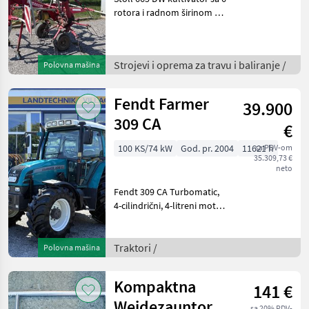
rotora i radnom širinom od
6, 65 m, 6 rotora sa po 6
zubaca, hidraulički
mehanizam za sklapanje, sa
Strojevi i oprema za travu i baliranje /
Polovna mašina
znakovima upozorenja,
mehaničkom pred
Fendt Farmer
39.900
309 CA
€
100 KS/74 kW
God. pr. 2004
11621 h
sa PDV-om
35.309,73 €
neto
Fendt 309 CA Turbomatic,
4-cilindrični, 4-litreni motor,
udobna kabina s klima
uređajem, sjedalo sa
zračnim ovjesom,
Traktori /
Polovna mašina
suvozačko sjedalo, krovni
otvor, Hauer konzola p
Kompaktna
141 €
Weidezauntor
sa 20% PDV-