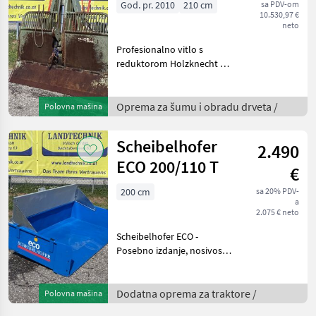
God. pr. 2010
210 cm
sa PDV-om
10.530,97 €
neto
Profesionalno vitlo s
reduktorom Holzknecht HS
380 KA s vučnom snagom
od 8 t, hidrauličkim
sklopivim štitom od 210
Oprema za šumu i obradu drveta /
Polovna mašina
cm, podesivim valjkom za
vođenje užeta putem hidra
Scheibelhofer
2.490
ECO 200/110 T
€
200 cm
sa 20% PDV-
a
2.075 € neto
Scheibelhofer ECO -
Posebno izdanje, nosivost
1700 kg pri 25 km/h,
trotočkovna vez: Kategorija
I i II, jednostruki hidraulički
Dodatna oprema za traktore /
Polovna mašina
cilindar, hidraulički vodovi s