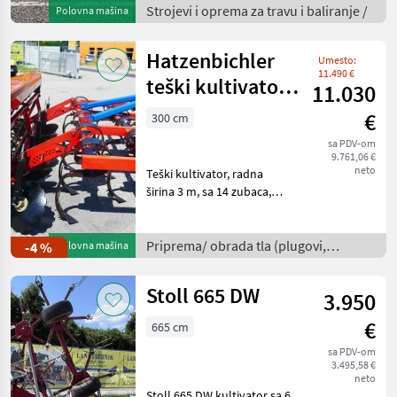
sustavom za brzu izmjenu
Strojevi i oprema za travu i baliranje /
Polovna mašina
noževa, zaštitom od
udaraca i kardanskim vrat
Hatzenbichler
Umesto:
11.490 €
teški kultivator
11.030
300 +
€
300 cm
sjemenovod
sa PDV-om
9.761,06 €
neto
Teški kultivator, radna
širina 3 m, sa 14 zubaca,
oprugom opterećenim
srcolikim motkama,
podesivim vodećim
Priprema/ obrada tla (plugovi,
-4 %
Polovna mašina
diskovima, valjkom za
kultivatori, tanjurače i dr.) /
hvatanje i mehanički
Stoll 665 DW
3.950
upravljanom sij
€
665 cm
sa PDV-om
3.495,58 €
neto
Stoll 665 DW kultivator sa 6