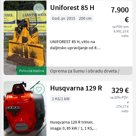
kuglast
Uniforest 85 H
7.900
€
God. pr. 2015
200 cm
sa PDV-om
6.991,15 €
neto
UNIFOREST 85 H, vitlo na
daljinsko upravljanje od 8, 5
t s gornjim i donjim valjcima
za vođenje užeta,
odmotavanje užeta, uže s
Oprema za šumu i obradu drveta /
Polovna mašina
paralelnom kukom,
vodilica užeta, 2 dr
Husqvarna 129 R
329 €
sa 20% PDV-
1 KS/1 kW
a
274,17 €
neto
Husqvarna 129 R trimer,
snaga: 0, 85 kW / 1, 1 KS,
težina: 5, 4 kg, pribor: glava