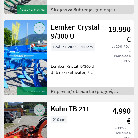
cisterna za gnojnicu s
opružnom vučnom rudom i
Strojevi za đubrenje, gnojenje i
Polovna mašina
vučnim aplikatorom
navodnjavanje /
Pendislide START
Lemken Crystal
19.990
105/42/PS1, grana o
9/300 U
€
God. pr. 2022
300 cm
sa 20% PDV-
a
16.658,33 €
neto
Lemken Kristall 9/300 U
dubinski kultivator, 7
zubaca sa zaštitom od
preopterećenja i sustavom
za brzu izmjenu s
Priprema/ obrada tla (plugovi,
Polovna mašina
izmjenjivom reznom
kultivatori, tanjurače i dr.) /
glavom, valjak s noževima
Kuhn TB 211
4.990
T 600,
€
210 cm
sa PDV-om
4.415,93 €
neto