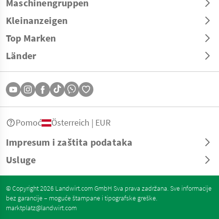
Maschinengruppen
Kleinanzeigen
Top Marken
Länder
Pomoć
Österreich | EUR
Impresum i zaštita podataka
Usluge
© Copyright 2026 Landwirt.com GmbH Sva prava zadržana. Sve informacije
bez garancije – moguće štampane i tipografske greške.
marktplatz@landwirt.com