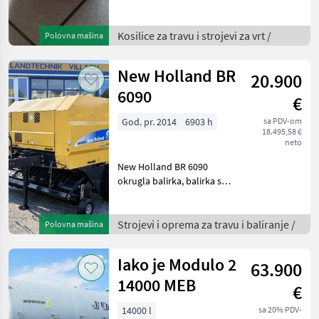
trimera, značajke: Smart
Start, duga ravna osovina,
Kosilice za travu i strojevi za vrt /
Polovna mašina
Auto Return Stop,
dostupno odmah.
New Holland BR
20.900
6090
€
God. pr. 2014
6903 h
sa PDV-om
18.495,58 €
neto
New Holland BR 6090
okrugla balirka, balirka s
fiksnom komorom za bale
promjera 1, 25 m, rotacijska
rezna jedinica s 15 noževa,
Strojevi i oprema za travu i baliranje /
Polovna mašina
korisničko sučelje Bale
Command Plus,
Iako je Modulo 2
63.900
14000 MEB
€
14000 l
sa 20% PDV-