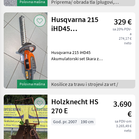
visina okvira 85 cm, razmak
Priprema/ obrada tla (plugovi,
Polovna mašina
zubaca 75 cm za
kultivatori, tanjurače i dr.) /
maksimalni p
Husqvarna 215
329 €
iHD45
sa 20% PDV-
a
akumulatorski
274,17 €
neto
set škara za
Husqvarna 215 iHD45
živicu
Akumulatorski set škara za
živicu, Tip motora: bez
četkica, Duljina oštrice: 45
cm, Težina: 3, 2 kg,
Značajke: digitalna
Kosilice za travu i strojevi za vrt /
Polovna mašina
upravljačka ploča, način
Holzknecht HS
3.690
270 E
€
God. pr. 2007
190 cm
sa PDV-om
3.265,49 €
neto