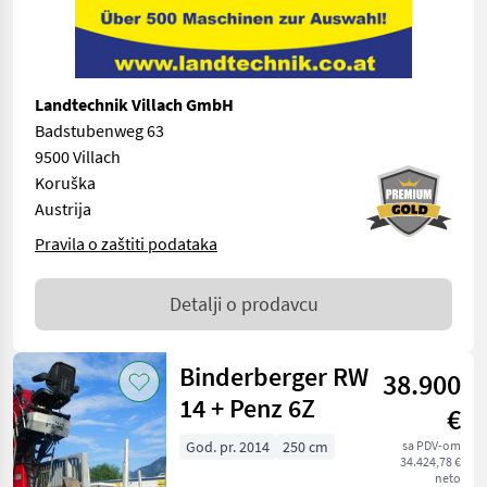
Landtechnik Villach GmbH
Badstubenweg 63
9500 Villach
Koruška
Austrija
Pravila o zaštiti podataka
Detalji o prodavcu
Binderberger RW
38.900
14 + Penz 6Z
€
God. pr. 2014
250 cm
sa PDV-om
34.424,78 €
neto