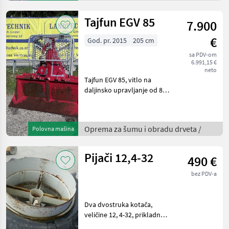
brzog otpuštanja noževa,
zaštita od preo
Tajfun EGV 85
7.900
€
God. pr. 2015
205 cm
sa PDV-om
6.991,15 €
neto
Tajfun EGV 85, vitlo na
daljinsko upravljanje od 8, 5
tona s gornjim i donjim
valjcima za vođenje užeta,
sintetičko uže s paralelnim
Oprema za šumu i obradu drveta /
Polovna mašina
kukama, vodilica užeta,
vučna kuk
Pijači 12,4-32
490 €
bez PDV-a
Dva dvostruka kotača,
veličine 12, 4-32, prikladna
za gume od 32" (promjer