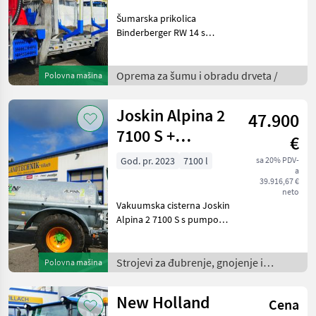
Šumarska prikolica
Binderberger RW 14 s
dizalicom Penz 6Z,
originalnim vozačkim
sjedalom, joystickom i
Oprema za šumu i obradu drveta /
Polovna mašina
nožnim komandama,
samostalnim hidrauličkim
Joskin Alpina 2
47.900
sustavom, hladnjako
7100 S +
€
razdjelnik
God. pr. 2023
7100 l
sa 20% PDV-
a
vučnih papuča
39.916,67 €
7,5 m
neto
Vakuumska cisterna Joskin
Alpina 2 7100 S s pumpom
MEC 8000 i Pendislide Basic,
vučni aplikator s cipelama
(radna širina 7, 5 m),
Strojevi za đubrenje, gnojenje i
Polovna mašina
hidraulički sklopiva,
navodnjavanje /
električne kon
New Holland
Cena