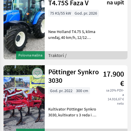
T4.75S Faza V
na upit
75 KS/55 kW
God. pr. 2026
New Holland T4.75 S, klima
uređaj, 40 km/h, 12/12
mjenjač s reverzerom,
540/540E kardan, 3 stražnja
hidraulična upravljačka
Traktori /
Polovna mašina
ventila s dvostrukim
djelovanjem, gume: 1
Pöttinger Synkro
17.900
3030
€
God. pr. 2022
300 cm
sa 20% PDV-
a
14.916,67 €
neto
Kultivator Pöttinger Synkro
3030, kultivator s 3 reda i 11
zubaca, zaštita od kamenja,
razmak zubaca 270 mm,