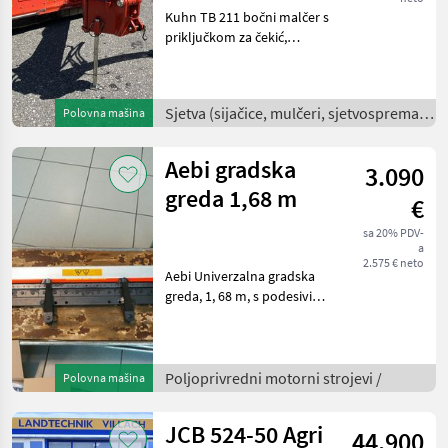
Kuhn TB 211 bočni malčer s
priključkom za čekić,
hidraulički sklopiv sa
širokokutnim kardanskim
vratilom, bočne klizaljke,
Sjetva (sijačice, mulčeri, sjetvospremači
Polovna mašina
spreman za rad, odmah
i dr) /
dostupan. Naš profe
Aebi gradska
3.090
greda 1,68 m
€
sa 20% PDV-
a
2.575 € neto
Aebi Univerzalna gradska
greda, 1, 68 m, s podesivim
stabilizatorima i rezervnom
oštricom, odmah dostupna.
Naš stručnjak za rezervne
dijelove rado će odgovoriti
Poljoprivredni motorni strojevi /
Polovna mašina
na s
JCB 524-50 Agri
44.900