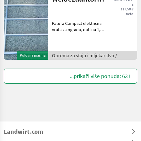
a
deka 1,10 – 1,70
117,50 €
neto
m
Patura Compact električna
vrata za ogradu, duljina 1,
10 – 1, 70 m, 1 podupirač
(montažna dimenzija: 1, 00 -
1, 60 m), visina 1, 10 m.
Čvrsta, vruće pocinčana
Oprema za staju i mljekarstvo /
Polovna mašina
čelična cij
...prikaži više ponuda: 631
Landwirt.com