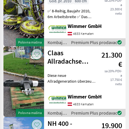
God. pr. 2010
600 cm
sa 20% PDV-
a
Maisvorsatz
23.300 €
✅ 8-Reihig, Baujahr 2010,
neto
6m Arbeitsbreite ✅ Das
gebrauchte CLAAS Orbis
Wimmer GmbH
600 aus dem Baujahr 2010
ist ein bewährtes und
4633 Kematen
leistungsstarkes Maisgebiss,
Kombajni
Premium Plus prodavac
Polovna mašina
ideal für den
/ Claas
Claas
21.300
Allradachse
€
Lexion/Tucano
sa 20% PDV-
Diese neue
a
17.750 €
Allradgeneration überzeugt
neto
mit einem intelligenten
Kardanwellenantrieb für
Wimmer GmbH
präzise Steuerung und
optimale Leistung.
4633 Kematen
Technische Details: ✅
Kombajni
Premium Plus prodavac
Polovna mašina
Intelligente
/ Claas
NH 400 -
19.900