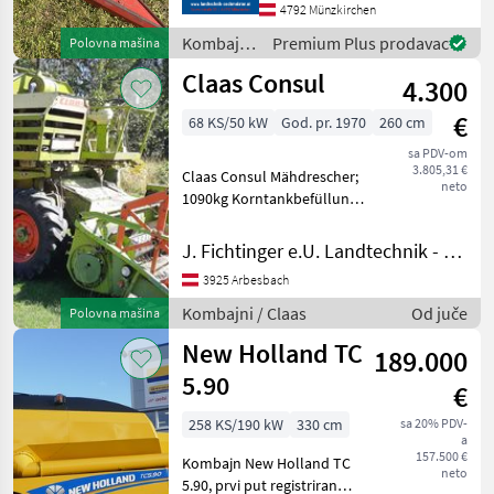
4792 Münzkirchen
Kombajni
Premium Plus prodavac
Polovna mašina
/ PZ
Claas Consul
4.300
€
68 KS/50 kW
God. pr. 1970
260 cm
sa PDV-om
3.805,31 €
Claas Consul Mähdrescher;
neto
1090kg Korntankbefüllung,
3, 2m Gesamtbreite,
Typenschein, max.
J. Fichtinger e.U. Landtechnik - Metalltechnik
Geschwindigkeit 30km/h, 4
3925 Arbesbach
Zylinder Perkinsmontor
Motor Nr.: 236UC3969, 2 Vor
Kombajni / Claas
Od juče
Polovna mašina
New Holland TC
189.000
5.90
€
258 KS/190 kW
330 cm
sa 20% PDV-
a
157.500 €
Kombajn New Holland TC
neto
5.90, prvi put registriran