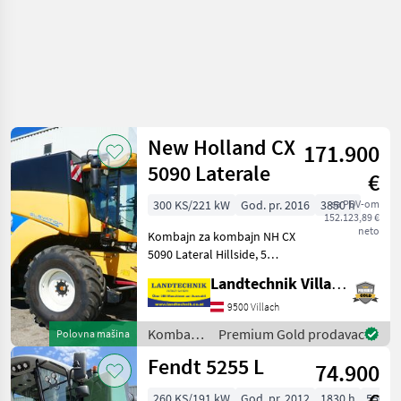
New Holland CX
171.900
5090 Laterale
€
300 KS/221 kW
God. pr. 2016
3850 h
sa PDV-om
152.123,89 €
neto
Kombajn za kombajn NH CX
5090 Lateral Hillside, 5
slamotresa, pogon na sva
Landtechnik Villach GmbH
četiri kotača, sa 6-
cilindričnim motorom,
9500 Villach
spremnikom za žito od
Kombajni
Premium Gold prodavac
Polovna mašina
8300 litara, ispusnim otvo
/ New
Fendt 5255 L
74.900
Holland
260 KS/191 kW
God. pr. 2012
1830 h
550 c