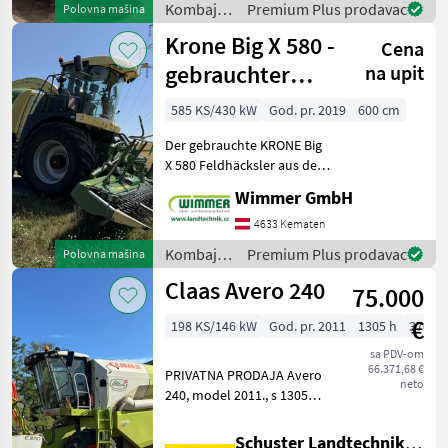
Kombajni
Premium Plus prodavac
Polovna mašina
800/65 R32 Michelin Mach X
/ Claas
Krone Big X 580 -
Bib +
Cena
gebrauchter
na upit
Feldhäcksler
585 KS/430 kW
God. pr. 2019
600 cm
Der gebrauchte KRONE Big
X 580 Feldhäcksler aus dem
Baujahr 2019 überzeugt mit
Wimmer GmbH
hoher Leistung, moderner
Technik und einer
4633 Kematen
umfangreichen
Kombajni
Premium Plus prodavac
Polovna mašina
Ausstattung. Mit nur 2.400
/ Krone
Claas Avero 240
Be
75.000
€
198 KS/146 kW
God. pr. 2011
1305 h
370 c
sa PDV-om
66.371,68 €
PRIVATNA PRODAJA Avero
neto
240, model 2011., s 1305
sati rada motora i 882 sata
rada bubnja, spremnikom
Schuster Landtechnik Grund