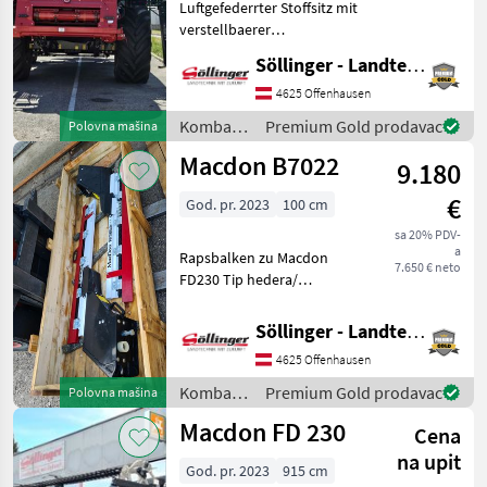
Luftgefederrter Stoffsitz mit
verstellbaerer
Rückenlehne,
Söllinger - Landtechnik GmbH
Längsdämpfung automat.
Drehbarer
4625 Offenhausen
Anhängevorrichtung
Kombajni
Premium Gold prodavac
Polovna mašina
Advanced Radio Paket
/ Case IH
Macdon B7022
Bluetooth LED Lichtpaket
9.180
Luxu
€
God. pr. 2023
100 cm
sa 20% PDV-
a
Rapsbalken zu Macdon
7.650 € neto
FD230 Tip hedera/
adaptera: Heder/ adapter
za žito, Fiksno, : Fiksno
Söllinger - Landtechnik GmbH
Kombajni Adapteri za
4625 Offenhausen
kombajne
Kombajni
Premium Gold prodavac
Polovna mašina
/ Macdon
Macdon FD 230
Cena
na upit
God. pr. 2023
915 cm