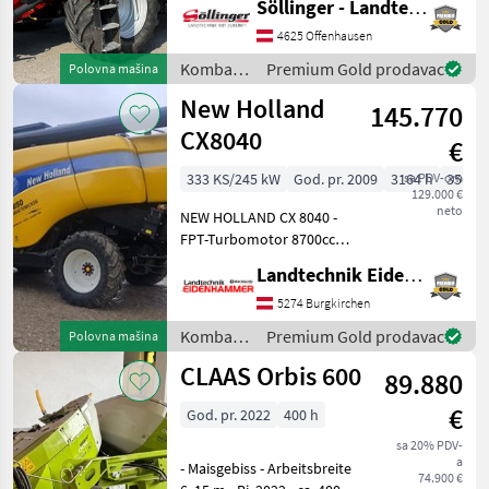
Söllinger - Landtechnik GmbH
600/65R28 Redekop Motor
NEU Broj slamotresa: 0
4625 Offenhausen
slamotresa, Hidrostatični
Kombajni
Premium Gold prodavac
Polovna mašina
pogon, Pogon n
/ Case IH
New Holland
145.770
CX8040
€
333 KS/245 kW
God. pr. 2009
3164 h
sa PDV-om
350 c
129.000 €
neto
NEW HOLLAND CX 8040 -
FPT-Turbomotor 8700ccm
333PS - 4-Gang
Landtechnik Eidenhammer GmbH
Hydrogetriebe mit
Differentialsperre 32km/h -
5274 Burgkirchen
5 Schüttler mit
Kombajni
Premium Gold prodavac
Polovna mašina
Zentrifigalabscheider - 4
/ New
CLAAS Orbis 600
Trommel Masch
89.880
Holland
€
God. pr. 2022
400 h
sa 20% PDV-
a
- Maisgebiss - Arbeitsbreite
74.900 €