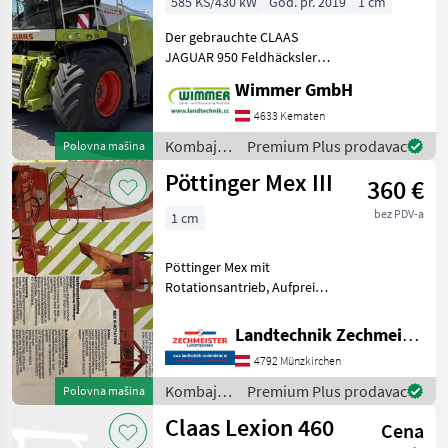
585 KS/430 kW
God. pr. 2019
1 cm
Der gebrauchte CLAAS
JAGUAR 950 Feldhäcksler
aus dem Jahr 2019 ist die
Wimmer GmbH
perfekte Wahl für
leistungsstarke und
4633 Kematen
wirtschaftliche
Kombajni
Premium Plus prodavac
Polovna mašina
Erntearbeiten. Mit 2.817
/ Claas
Pöttinger Mex III
Motorstunden un
360 €
bez PDV-a
1 cm
Pöttinger Mex mit
Rotationsantrieb, Aufpreis
Gelenkwelle 150 Euro
Konstrukcija/ karoserija:
Landtechnik Zechmeister GmbH & Co KG
Vučeno, Priključno vratilo
4792 Münzkirchen
(kardan) Kombajni Silažni
kombajni (kombajni za
Kombajni
Premium Plus prodavac
Polovna mašina
/
Claas Lexion 460
Cena
Pöttinger