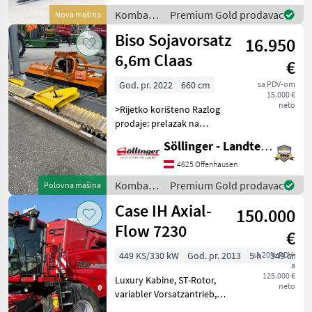
Redovna cijena 26.88
Kombajni
Premium Gold prodavac
Nova mašina
/
Biso Sojavorsatz
16.950
Sonstige
6,6m Claas
€
God. pr. 2022
660 cm
sa PDV-om
15.000 €
neto
>Rijetko korišteno Razlog
prodaje: prelazak na
sklopivo Tip hedera/
Söllinger - Landtechnik GmbH
adaptera: Heder/ adapter
za žito, Fiksno, : Fiksno
4625 Offenhausen
Kombajni Adapteri za
Kombajni
Premium Gold prodavac
Polovna mašina
kombajne
/ Biso
Case IH Axial-
150.000
Flow 7230
€
449 KS/330 kW
God. pr. 2013
5 h
sa 20% PDV-
349 cm
a
125.000 €
Luxury Kabine, ST-Rotor,
neto
variabler Vorsatzantrieb,
Allrad 800/70R38 u.