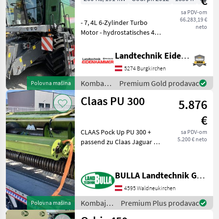
€
sa PDV-om
66.283,19 €
- 7, 4L 6-Zylinder Turbo
neto
Motor - hydrostatisches 4
Gang Getriebe -
Klimaanlage - Luftfedersitz -
Landtechnik Eidenhammer GmbH
5 Schüttler - Häcksler und
5274 Burgkirchen
Spreuverteiler - 3 Trommel
Dreschsys
Kombajni
Premium Gold prodavac
Polovna mašina
/ Fendt
Claas PU 300
5.876
€
CLAAS Pock Up PU 300 +
sa PDV-om
5.200 € neto
passend zu Claas Jaguar +
Einzugschnecke + Tasträder
+ Rollenniederhalter +
mittleres Tastrad Tip
BULLA Landtechnik GmbH
hedera/ adaptera: Pick-up,
4595 Waldneukirchen
Fiksno, : Fi
Kombajni
Premium Plus prodavac
Polovna mašina
/ Claas