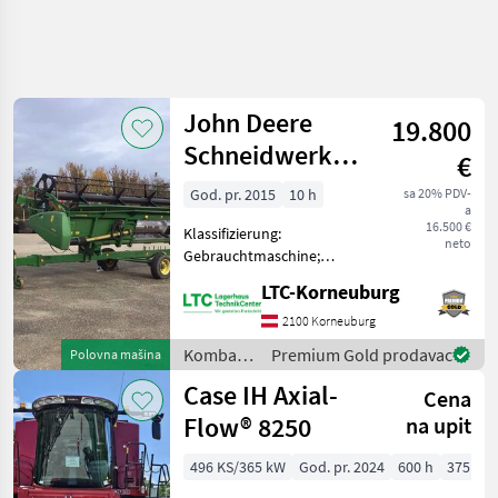
John Deere
19.800
Schneidwerk
€
622 R mit
God. pr. 2015
10 h
sa 20% PDV-
a
Flötzinger
16.500 €
Klassifizierung:
Schneidwerkswag
neto
Gebrauchtmaschine;
Arbeitsbreite: 6.7;
LTC-Korneuburg
Nettogewicht (kg): 2350;
Schneidwerkswagen: Ja;
2100 Korneuburg
Seriennummer/Fahrgestellnummer:
Kombajni
Premium Gold prodavac
Polovna mašina
4673; Reversiereinrichtung:
/ John
Case IH Axial-
J
Cena
Deere
Flow® 8250
na upit
496 KS/365 kW
God. pr. 2024
600 h
375 cm