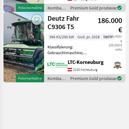
kupole - Električno
Kombajni
Premium Gold prodavac
Polovna mašina
podešavanje udaljenosti
/ Kemper
Deutz Fahr
dometa
186.000
C9306 T5
€
394 KS/290 kW
God. pr. 2018
500 h
sa 20% PDV-
a
155.000 €
Klassifizierung:
neto
Gebrauchtmaschine;
DEF/AD BLUE: Ja;
LTC-Korneuburg
Motorhersteller: Mercedes ;
Abgelesene
2100 Korneuburg
Trommelstunden: 190;
Kombajni
Premium Gold prodavac
Polovna mašina
Geerntete Fläche: 550;
/ Deutz
Höchstgeschwindigkeit
Fahr
(km/h):