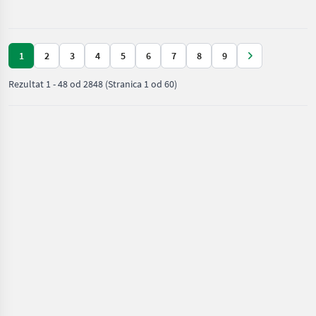
/ John
Dreschsystems: Schüttler;
Deere
1
2
3
4
5
6
7
8
9
Rezultat
1
-
48
od
2848
(Stranica 1 od 60)