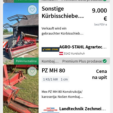
potrebnu snagu
/ Krone
Sonstige
9.000
Kürbisschieber
€
gebraucht
bez PDV-a
Verkauft wird ein
gebrauchter Kürbisschieber.
Wir sind nur Vermittler für
unseren Kunden. Zustand
AGRO-STAHL Agrartechnik und Stahlbau GmbH
etc.: Siehe Bilder Diese
Kürbissscheiber wird ohne
8142 Wundschuh
Gar
Kombajni
Premium Plus prodavac
Polovna mašina
/ Sonstige
PZ MH 80
Cena
na upit
1 KS/1 kW
1 cm
Mex PZ MH 80 Konstrukcija/
karoserija: Nošen Kombajni
Silažni kombajni (kombajni
za kukuruz)
Landtechnik Zechmeister GmbH & Co KG