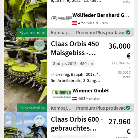
6, 15 m - Bj. 2022 - ca. 400 ha
neto
- Schnellkuppler -
Zentralverriegelung - 4
Wölfleder Bernhard GmbH
Transportscheiben mit
4755 Zell a. d. Pram
gleichläufigen
Messerscheiben - Messers
Kombajni
Premium Plus prodavac
Polovna mašina
/ Claas
Claas Orbis 450
36.000
Maisgebiss -
€
(gebrauchter
God. pr. 2017
450 cm
sa 20% PDV-
a
Maisvorsatz)
30.000 €
✅ 6-reihig, Baujahr 2017, 4,
neto
5m Arbeitsbreite, 3-Gang
Antrieb ✅ Das gebrauchte
Wimmer GmbH
ORBIS 450 ist ein
zuverlässiges und
4633 Kematen
leistungsstarkes Maisgebiss
Kombajni
Premium Plus prodavac
Polovna mašina
für den professionel
/ Claas
Claas Orbis 600 -
27.960
gebrauchtes
€
Maisgebiss /