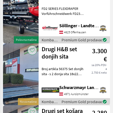
FD2 SERIES FLEXDRAPER
Vorführschneidwerk FD230
(9.1m) Schneidwerk für
CASE B7001CBF - Adapter
Söllinger - Landtechnik GmbH
Seriennr. 465498-23 FM200
4625 Offenhausen
für CASE Gelenkwelle mit
21iger Verzahnu
Kombajni
Premium Gold prodavac
Polovna mašina
/ Macdon
Drugi H&B set
3.300
donjih sita
€
sa 20% PDV-
Broj artikla 56375 Set donjih
a
2.750 € neto
sita - s 2 donja sita 18x22
mm, kompatibilno s Case
AF 150 - s 1 okvirom donjeg
Schwarzmayr Landtechnik GmbH - Aurolzmünster
sita - s 8 lanaca za čišćenje
za dugo ravno sito Pro
4971 Aurolzmünster
Kombajni
Premium Gold prodavac
Nova mašina
/
Drugi set košara
2.280
Sonstige