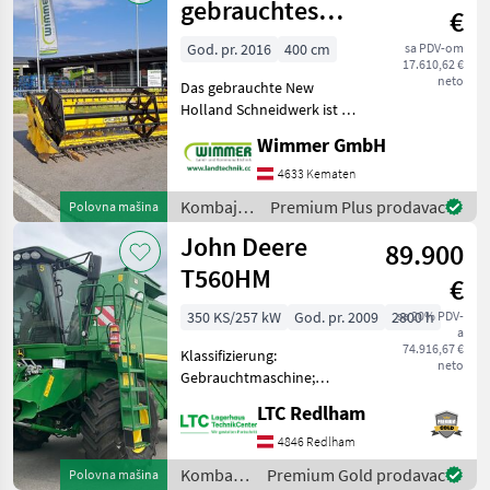
gebrauchtes
€
New Holland 4m
God. pr. 2016
400 cm
sa PDV-om
17.610,62 €
Schneidwerk
neto
Das gebrauchte New
Holland Schneidwerk ist ein
leistungsstarker
Wimmer GmbH
Getreidevorsatz mit 4 m
Arbeitsbreite, ideal für eine
4633 Kematen
effiziente Ernte auf großen
Kombajni
Premium Plus prodavac
Polovna mašina
Flächen. Mit seiner
/ New
John Deere
89.900
Holland
T560HM
€
350 KS/257 kW
God. pr. 2009
2800 h
sa 20% PDV-
a
74.916,67 €
Klassifizierung:
neto
Gebrauchtmaschine;
Motorhersteller: John
LTC Redlham
Deere; Abgelesene
Trommelstunden: 2068;
4846 Redlham
Höchstgeschwindigkeit
Kombajni
Premium Gold prodavac
Polovna mašina
(km/h): 30; Art des