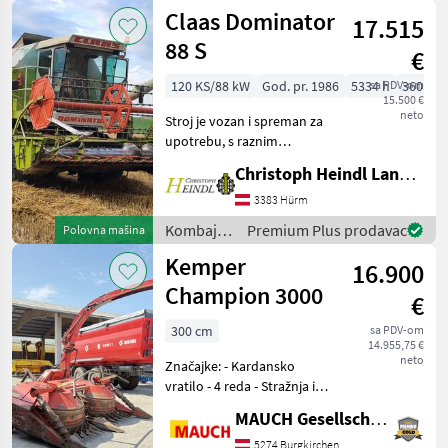
/ Moty
Claas Dominator
17.515
88 S
€
120 KS/88 kW
God. pr. 1986
5334 h
sa PDV-om
360 cm
15.500 €
neto
Stroj je vozan i spreman za
upotrebu, s raznim
kozmetičkim nedostacima
Christoph Heindl Landtechnik GmbH, Inning
primjerenim njegovoj
starosti. - Perkins 5, 8L
3383 Hürm
motor 120 KS - Ručni
Kombajni
Premium Plus prodavac
Polovna mašina
mjenjač, 20 km/h - 5 slamo
/ Claas
Kemper
16.900
Champion 3000
€
300 cm
sa PDV-om
14.955,75 €
neto
Značajke: - Kardansko
vratilo - 4 reda - Stražnja i
prednja montaža -
MAUCH Gesellschaft m.b.H. & Co.KG
Električne kontrole -
Hidraulično okretanje
5274 Burgkirchen