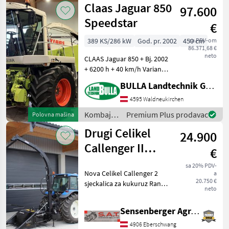
Claas Jaguar 850
97.600
Speedstar
€
389 KS/286 kW
God. pr. 2002
450 cm
sa PDV-om
86.371,68 €
neto
CLAAS Jaguar 850 + Bj. 2002
+ 6200 h + 40 km/h Variante
+ Bereifung vorne 800/65
BULLA Landtechnik GmbH
R32 Michelin Mach X Bib +
Bereifung hinten 19.5 R24 +
4595 Waldneukirchen
Klimaanlage und Heizung
Kombajni
Premium Plus prodavac
Polovna mašina
/ Claas
Drugi Celikel
24.900
Callenger II
€
sjeckalica za
sa 20% PDV-
Nova Celikel Callenger 2
a
kukuruz - NOVO
20.750 €
sjeckalica za kukuruz Rana
neto
narudžba do 20. srpnja -
isporuka početkom rujna
Sensenberger Agrar-Technik
Rana narudžba 23.900 € s
uključenim PDV-om.
4906 Eberschwang