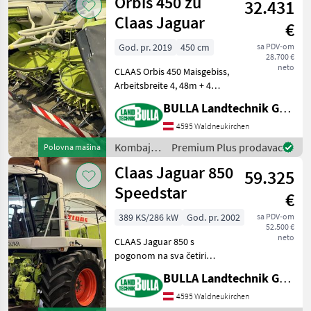
Orbis 450 zu
32.431
Claas Jaguar
€
God. pr. 2019
450 cm
sa PDV-om
28.700 €
neto
CLAAS Orbis 450 Maisgebiss,
Arbeitsbreite 4, 48m + 4
Transportscheiben mit
BULLA Landtechnik GmbH
gleichläufigen
Messerscheiben + 2
4595 Waldneukirchen
Einspeisetrommeln + Bj.
Kombajni
Premium Plus prodavac
Polovna mašina
2019 + Transportschutz + La
/ Claas
Claas Jaguar 850
59.325
Speedstar
€
389 KS/286 kW
God. pr. 2002
sa PDV-om
52.500 €
neto
CLAAS Jaguar 850 s
pogonom na sva četiri
kotača + Godina
BULLA Landtechnik GmbH
proizvodnje 2002. + 4555
sati rada bubnja + Verzija 40
4595 Waldneukirchen
km/h + Prednje gume