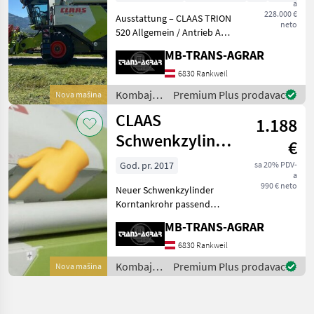
a
Schneidwerk
228.000 €
Ausstattung – CLAAS TRION
Opt
neto
520 Allgemein / Antrieb APS
WALKER Mähdrescher
MB-TRANS-AGRAR
Motor: 190 kW / 258 PS
(Stage V) DYNAMIC POWER
6830 Rankweil
Leistungssteuerung
Kombajni
Premium Plus prodavac
Nova mašina
Hydrostatischer Fahrantrie
/ Claas
CLAAS
1.188
Schwenkzylinder
€
Auslaufrohr
God. pr. 2017
sa 20% PDV-
a
Korntank Tucano
990 € neto
Neuer Schwenkzylinder
Korntankrohr passend
Tucano 420 oder 430
MB-TRANS-AGRAR
Versand möglich. Kombajni
Žitni kombajni (kombajni za
6830 Rankweil
žito)
Kombajni
Premium Plus prodavac
Nova mašina
/ Claas