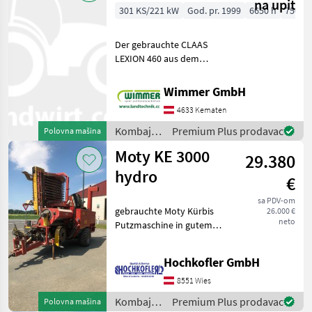
na upit
301 KS/221 kW
God. pr. 1999
6650 h
750 c
Der gebrauchte CLAAS
LEXION 460 aus dem
Baujahr 1999 ist ein
leistungsstarker und
Wimmer GmbH
bewährter Mähdrescher für
4633 Kematen
professionelle
Erntearbeiten. Mit 6.650
Kombajni
Premium Plus prodavac
Polovna mašina
Betriebsstunden u
/ Claas
Moty KE 3000
29.380
hydro
€
sa PDV-om
gebrauchte Moty Kürbis
26.000 €
neto
Putzmaschine in gutem
Zustand Baujahr 2011 -
Druckluftbremse - K80
Hochkofler GmbH
Anhängung (Unten)
Standort der Maschine:
8551 Wies
Filiale Hasendorf 59, 84
Kombajni
Premium Plus prodavac
Polovna mašina