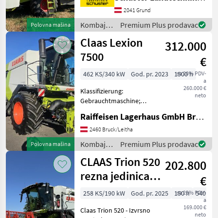
za žito od 5600 l, 25 km/h,
2041 Grund
klima uređajem,
hidrostatskim pogono
Kombajni
Premium Plus prodavac
Polovna mašina
/ Claas
Claas Lexion
312.000
7500
€
462 KS/340 kW
God. pr. 2023
1500 h
sa 20% PDV-
a
260.000 €
Klassifizierung:
neto
Gebrauchtmaschine;
DEF/AD BLUE: Ja;
Raiffeisen Lagerhaus GmbH Bruck/Leitha
Abgelesene
Trommelstunden: 743;
2460 Bruck/Leitha
Geerntete Fläche: 2400;
Kombajni
Premium Plus prodavac
Polovna mašina
Höchstgeschwindigkeit
/ Claas
CLAAS Trion 520
(km/h): 30; Art des
202.800
Dreschsystems:
rezna jedinica
€
(opcionalno -
258 KS/190 kW
God. pr. 2025
150 h
sa 20% PDV-
540 cm
a
kao nova) Prva
169.000 €
Claas Trion 520 - Izvrsno
neto