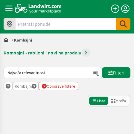
Pretraži ponude
/
Kombajni
Kombajni - rabljeni i novi na prodaju
Način na koji sortira Landwirt.com
Filteri
x
x
x
Kombajni
Obriši sve filtere
Lista
Mreža
Precizirajte