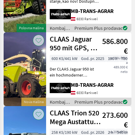
registracija
stanje, kao nov! Dostupno
Godina proizvodnje: 2023,
MB-TRANS-AGRAR
Prva upotreba: 2025
Sklopivi C540 adapter
6830 Rankweil
dostupan uz dodatnu
Kombajni
Premium Plus prodavac
Polovna mašina
cijenu. MD_B06_0060 Po
/ Claas
CLAAS Jaguar
586.800
950 mit GPS, NIR
€
Sensor, PickUp
600 KS/441 kW
God. pr. 2025
190 h
sa 20% PDV-
750 cm
a
und 10 Re
489.000 €
Der CLAAS Jaguar 950 ist
neto
ein hochmoderner
Feldhäcksler der neuesten
MB-TRANS-AGRAR
Generation, der im Juli
2025 gebaut wurde und
6830 Rankweil
bisher nur 80
Kombajni
Premium Plus prodavac
Nova mašina
Betriebsstunden aufweist.
/ Claas
CLAAS Trion 520
Diese Neuma
273.600
Mega Austattung
€
*New*
258 KS/190 kW
God. pr. 2026
2 h
sa 20% PDV-
540 cm