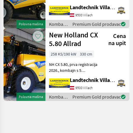
2026. godine, sa 6-
Landtechnik Villach GmbH
cilindričnim motorom,
gumama: 650/75R32 i
9500 Villach
400/70R20, ukupnom
Kombajni
Premium Gold prodavac
Polovna mašina
širinom: 3, 3 m, modelom s
/ New
New Holland CX
5 slamotr
Cena
Holland
5.80 Allrad
na upit
258 KS/190 kW
330 cm
NH CX 5.80, prva registracija
2026., kombajn s 5
slamotresa, pogon na sve
Landtechnik Villach GmbH
kotače, sa 6-cilindričnim
FTP motorom, spremnik za
9500 Villach
žito: 8300 litara, puž za
Kombajni
Premium Gold prodavac
Polovna mašina
pražnjenje: 5,
/ New
Holland