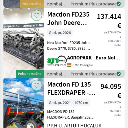
Räder, Obere Querschnecke,
Kombajni
Premium Plus prodavac
Nova mašina
Ersatz-M
/ Macdon
Macdon FD235
137.414
John Deere
€
S770, S780,
God. pr. 2026
sa 27% PDV-
a
S785, S790
108.200 €
Neu MacDon FD235 John
neto
Deere S770, S780, S785,
S790 10, 6 m Arbeitsbreite,
AGROPARK - Euro Noliker Kft.
flexibles Draper-
Sojabohnen-Schneidwerk
6765 Csengele
mit Seitenmessern für John
Kombajni
Premium Plus prodavac
Polovna mašina
Deere S‑Series Mähdresche
/ Macdon
Macdon FD 135
94.095
FLEXDRAPER -
€
2021 - 10,7 M -
God. pr. 2021
1070 cm
sa 23% PDV-
a
ADAPTACJA CL
76.500 €
MACDON FD 135
neto
FLEXDRAPER, Baujahr 2021,
Mit einer Arbeitsbreite von
P.P.H.U. ARTUR HUCALUK