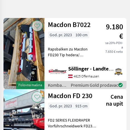
Precizirajte
pretragu
Macdon B7022
9.180
Kategorija
Država
Filteri
4
€
God. pr. 2023
100 cm
Prikaži
sa 20% PDV-
TRENUTNA
Resetuj
11
a
Rapsbalken zu Macdon
PUTANJA
7.650 € neto
rezultata
FD230 Tip hedera/
Poljoprivredna
adaptera: Heder/ adapter
tehnika
za žito, Fiksno, : Fiksno
Söllinger - Landtechnik GmbH
Kombajni
Kombajni Adapteri za
4625 Offenhausen
kombajne
Adapteri Za
Kombajne
Kombajni
Premium Gold prodavac
Polovna mašina
/ Macdon
Macdon
Macdon FD 230
Cena
na upit
IZABERITE
God. pr. 2023
915 cm
KATEGORIJU
Macdon
FD2 SERIES FLEXDRAPER
Vorführschneidwerk FD230