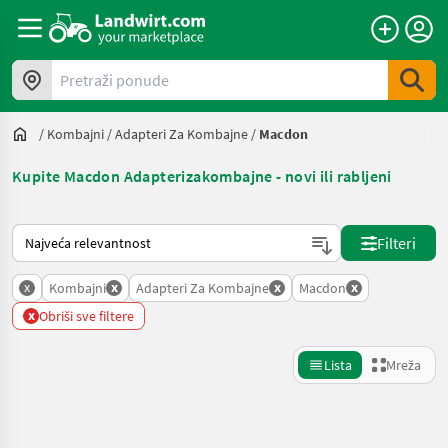
Pretraži ponude
/
Kombajni
/
Adapteri Za Kombajne
/
Macdon
Kupite Macdon Adapterizakombajne - novi ili rabljeni
Način na koji sortira Landwirt.com
Filteri
x
x
x
x
Kombajni
Adapteri Za Kombajne
Macdon
x
Obriši sve filtere
Lista
Mreža