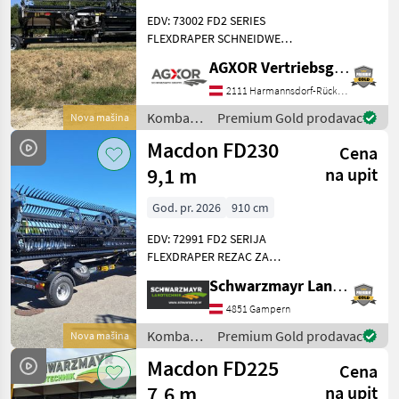
EDV: 73002 FD2 SERIES
Ponude
Marketplace
Oglasi
FLEXDRAPER SCHNEIDWERK
trgovaca
FÜR MÄHDRESCHER FD230
AGXOR Vertriebsgesellschaft Ost GmbH
(9.1m) Schneidwerk für
Mähdrescher - FM200 für
2111 Harmannsdorf-Rückersdorf
John Deere S7 -
Kombajni
Premium Gold prodavac
Nova mašina
Gelenkwelle mit 21iger V
/ Macdon
Macdon FD230
Cena
9,1 m
na upit
God. pr. 2026
910 cm
EDV: 72991 FD2 SERIJA
FLEXDRAPER REZAC ZA
KOMBAJNE FD230 (9, 1 m)
Schwarzmayr Landtechnik GmbH - Gampern
Heder za kombajne - FM200
za Claas - Kardansko vratilo
4851 Gampern
s 21 zubom - Strugač FM200
Kombajni
Premium Gold prodavac
Nova mašina
- Komplet prs
/ Macdon
Macdon FD225
Cena
7,6 m
na upit