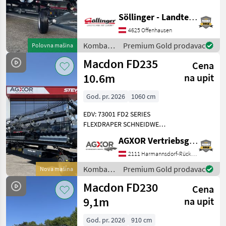
(9.1m) Schneidwerk für
Claas
CASE B7001CBF - Adapter
Söllinger - Landtechnik GmbH
Seriennr. 465498-23 FM200
Kemper
4625 Offenhausen
für CASE Gelenkwelle mit
21iger Verzahnu
Kombajni
Premium Gold prodavac
Polovna mašina
Krone
/ Macdon
Macdon FD235
Cena
Geringhoff
10.6m
na upit
New Holland
God. pr. 2026
1060 cm
Prikaži
EDV: 73001 FD2 SERIES
sve
FLEXDRAPER SCHNEIDWERK
(30)
FÜR MÄHDRESCHER FD235
AGXOR Vertriebsgesellschaft Ost GmbH
(10.6m) Schneidwerk für
MODEL
Mähdrescher - FM200 für
2111 Harmannsdorf-Rückersdorf
Claas - Gelenkwelle mit
Kombajni
Premium Gold prodavac
Nova mašina
21iger Verzahnung
/ Macdon
Macdon FD230
Cena
FD230
9,1m
na upit
9,1m
God. pr. 2026
910 cm
MARKETPLACE