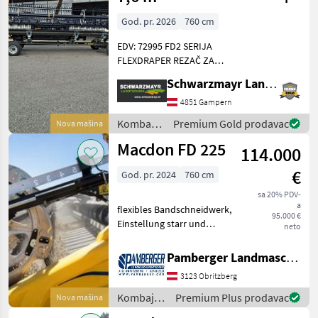
God. pr. 2026
760 cm
EDV: 72995 FD2 SERIJA
FLEXDRAPER REZAČ ZA
KOMBAJNE FD225 (7, 6 m)
Schwarzmayr Landtechnik GmbH - Gampern
Heder za kombajne - FM200
za Case - Kardansko vratilo
4851 Gampern
s 21-zubnim žljebom -
Kombajni
Premium Gold prodavac
Nova mašina
Kardansko vratilo s 6
/ Macdon
Macdon FD 225
114.000
€
God. pr. 2024
760 cm
sa 20% PDV-
a
flexibles Bandschneidwerk,
95.000 €
Einstellung starr und
neto
flexibel, Rapsmesser,
Adapter New Holland /
Pamberger Landmaschinentechnik GmbH
Case Tip hedera/ adaptera:
3123 Obritzberg
Heder/ adapter za žito,
Fiksno, : Fiksno Komba
Kombajni
Premium Plus prodavac
Nova mašina
/ Macdon