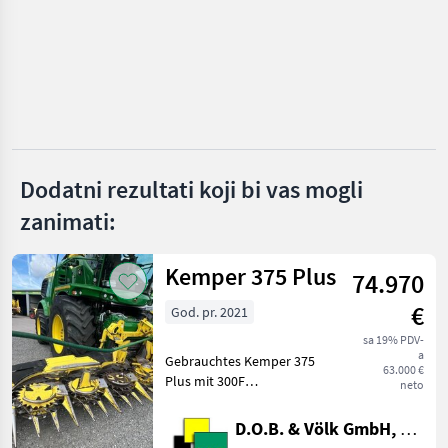
Claas
Kemper
Krone
Geringhoff
Dodatni rezultati koji bi vas mogli
New Holland
zanimati:
Prikaži
sve
(30)
Kemper 375 Plus
74.970
MARKETPLACE
€
God. pr. 2021
Ponude
sa 19% PDV-
Marketplace
Oglasi
a
trgovaca
Gebrauchtes Kemper 375
63.000 €
Plus mit 300F
neto
Zusatzfahrwerk Baujahr
07.2021 * AHC -
D.O.B. & Völk GmbH, Filiale Regensburg
Automatische