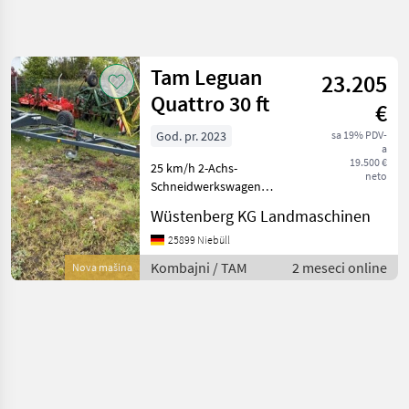
Precizirajte
pretragu
Tam Leguan
23.205
Kategorija
Država
Filteri
4
Quattro 30 ft
€
God. pr. 2023
sa 19% PDV-
Prikaži 1
TRENUTNA
Resetuj
a
PUTANJA
rezultata
19.500 €
25 km/h 2-Achs-
neto
Poljoprivredna
Schneidwerkswagen
tehnika
mechanische Lenkung
Wüstenberg KG Landmaschinen
auflaufgebremste
Kombajni
Ausführung mit
25899 Niebüll
Adapteri Za
Rückfahreinrichtung
Kombajne
Kombajni / TAM
2 meseci online
Nova mašina
Beleuchtung Bereifung
Tam
10.0/75-15.3 22PR zusätzlich
mit Stauk
IZABERITE
KATEGORIJU
TAM