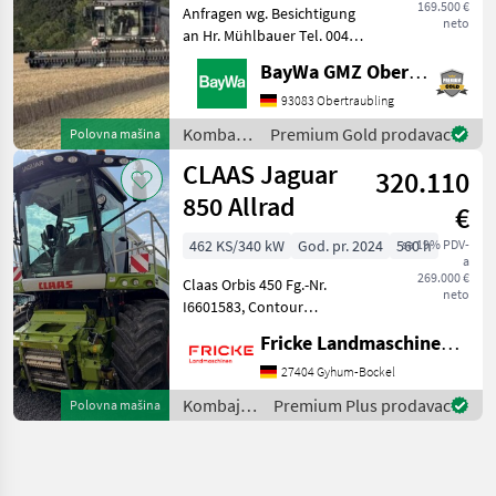
169.500 €
Anfragen wg. Besichtigung
neto
an Hr. Mühlbauer Tel. 0049
151 1610 4033.Rapsmesser,
BayWa GMZ Obertraubling
Bord kompjuter,
Hidrostatični pogon, Pogon
93083 Obertraubling
na sve kotače (4x4), Heder/
Kombajni
Premium Gold prodavac
Polovna mašina
adapter za repu, S
/ Fendt
CLAAS Jaguar
320.110
850 Allrad
€
462 KS/340 kW
God. pr. 2024
560 h
sa 19% PDV-
a
269.000 €
Claas Orbis 450 Fg.-Nr.
neto
I6601583, Contour
Bodenanpassung,
Fricke Landmaschinen GmbH
Transportschutz, 2 Gang
Schaltgetriebe, V Classic 24
27404 Gyhum-Bockel
Messertrommel, Korn
Kombajni
Premium Plus prodavac
Polovna mašina
CRacker M 80/100,
/ Claas
Auswurfkrümmerbe