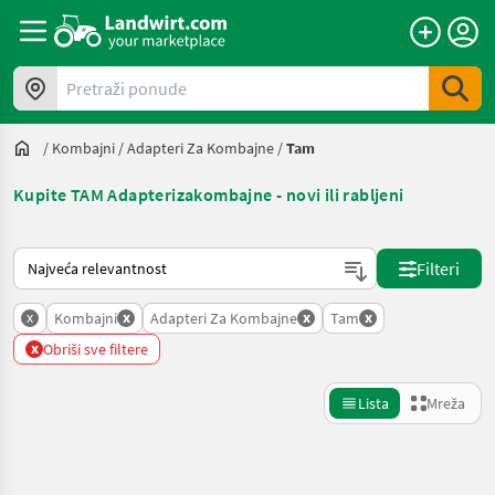
Pretraži ponude
/
Kombajni
/
Adapteri Za Kombajne
/
Tam
Kupite TAM Adapterizakombajne - novi ili rabljeni
Način na koji sortira Landwirt.com
Filteri
x
x
x
x
Kombajni
Adapteri Za Kombajne
Tam
x
Obriši sve filtere
Lista
Mreža