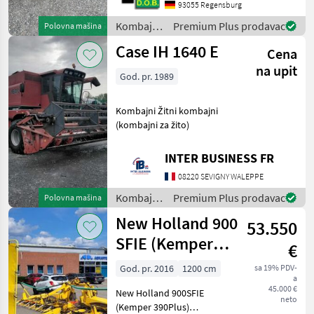
93055 Regensburg
Höhenführung *
Zünslerbügel * Komfort
Kombajni
Premium Plus prodavac
Polovna mašina
Zusatzfahrwerk 300F Das
/ Kemper
Case IH 1640 E
Maisgebiss
Cena
na upit
God. pr. 1989
Kombajni Žitni kombajni
(kombajni za žito)
INTER BUSINESS FR
08220 SEVIGNY WALEPPE
Kombajni
Premium Plus prodavac
Polovna mašina
/ Case IH
New Holland 900
53.550
SFIE (Kemper
€
390Plus)
God. pr. 2016
1200 cm
sa 19% PDV-
a
45.000 €
New Holland 900SFIE
neto
(Kemper 390Plus)