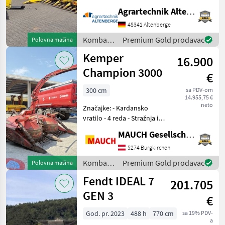
Maisvorsatz
Agrartechnik Altenberge GmbH
Gebrauchtmaschine -
Baujahr: 2016 - Modeljahr:
48341 Altenberge
2016 - 12 Reihen bei 75cm
Kombajni
Premium Gold prodavac
Polovna mašina
Reihe (900cm Arbeitsbreite)
/ New
Kemper
- Reihenf
16.900
Holland
Champion 3000
€
300 cm
sa PDV-om
14.955,75 €
neto
Značajke: - Kardansko
vratilo - 4 reda - Stražnja i
prednja montaža -
MAUCH Gesellschaft m.b.H. & Co.KG
Električne kontrole -
Hidraulično okretanje
5274 Burgkirchen
kupole - Električno
Kombajni
Premium Gold prodavac
Polovna mašina
podešavanje udaljenosti
/ Kemper
Fendt IDEAL 7
dometa
201.705
GEN 3
€
God. pr. 2023
488 h
770 cm
sa 19% PDV-
a