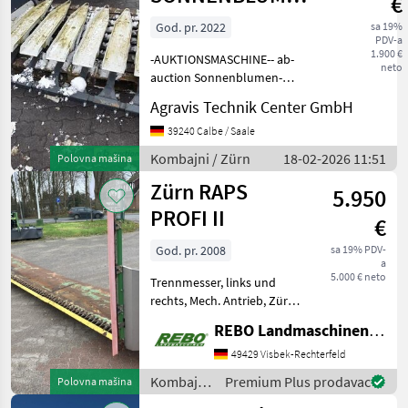
€
VORSATZ
God. pr. 2022
sa 19%
PDV-a
1.900 €
-AUKTIONSMASCHINE-- ab-
neto
auction Sonnenblumen-
Vorsatzschneidwerk gebr.
Agravis Technik Center GmbH
Zürn
Sonnenblumenvorsatz NH
39240 Calbe / Saale
30ft Auf diese Maschine
Kombajni / Zürn
18-02-2026 11:51
Polovna mašina
können Sie Online bieten
Zürn RAPS
Der Startpreis bet
5.950
PROFI II
€
God. pr. 2008
sa 19% PDV-
a
5.000 € neto
Trennmesser, links und
rechts, Mech. Antrieb, Zürn
RapsProfi II Rapstisch, gebr.
REBO Landmaschinen GmbH, Zentrale
Bj: 2008 Abstellrollen
vorbereitet für JD 620R
49429 Visbek-Rechterfeld
Schneidwerke Mech.
Kombajni
Premium Plus prodavac
Polovna mašina
Antrieb Tip he
/ Zürn