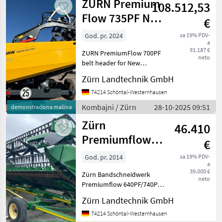
ZURN Premium
108.512,53
Flow 735PF NH
€
and Case inc.
God. pr. 2024
sa 19% PDV-
a
Trolley
91.187 €
ZURN PremiumFlow 700PF
neto
belt header for New
Holland combines High-
Zürn Landtechnik GmbH
capacity belt header with
active crop flow control by
74214 Schöntal-Westernhausen
use of individually
Kombajni / Zürn
28-10-2025 09:51
demonstraciona mašina
mounted feeding elements
Zürn
o
46.410
Premiumflow
€
640PF (12,2 m)
God. pr. 2014
sa 19% PDV-
a
39.000 €
Zürn Bandschneidwerk
neto
Premiumflow 640PF/740PF;
Arbeitsbreite 12, 20 m, 40 ft
Zürn Landtechnik GmbH
aktiver Gutfluss durch
einzeln gelagerte
74214 Schöntal-Westernhausen