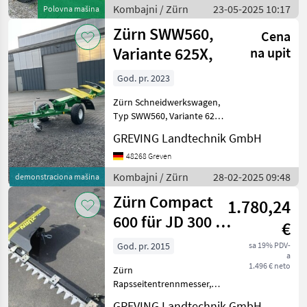
Gummiband-
Kombajni / Zürn
23-05-2025 10:17
Polovna mašina
Förderelemente auf dem
Zürn SWW560,
verlängerten Sch
Cena
Variante 625X,
na upit
God. pr. 2023
Zürn Schneidwerkswagen,
Typ SWW560, Variante 625X,
Baujahr 2023. Ein guter
GREVING Landtechnik GmbH
Schneidwerkswagen ist
Voraussetzung um
48268 Greven
Schneidwerke schnell und
Kombajni / Zürn
28-02-2025 09:48
demonstraciona mašina
ohne Schaden ins Feld zu b
Zürn Compact
1.780,24
600 für JD 300 er
€
Schneidwerk
God. pr. 2015
sa 19% PDV-
a
1.496 € neto
Zürn
Rapsseitentrennmesser,
mechanisch, passend zum
GREVING Landtechnik GmbH