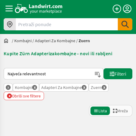
Pretraži ponude
/
Kombajni
/
Adapteri Za Kombajne
/
Zuern
Kupite Zürn Adapterizakombajne - novi ili rabljeni
Način na koji sortira Landwirt.com
Filteri
x
x
x
x
Kombajni
Adapteri Za Kombajne
Zuern
x
Obriši sve filtere
Lista
Mreža