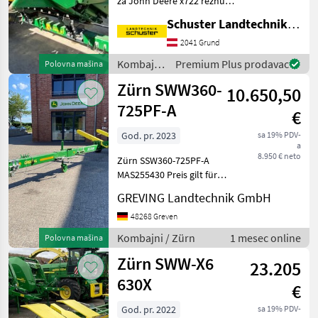
za John Deere x722 reznu
Claas
jedinicu, radna širina 670
Schuster Landtechnik Grund
cm Tip hedera/ adaptera:
Kemper
Heder/ adapter za
2041 Grund
suncokret, Fiksno, : Fiksno
Kombajni
Premium Plus prodavac
Polovna mašina
Krone
Kombajni Adapteri
/ Zürn
Zürn SWW360-
10.650,50
Geringhoff
725PF-A
€
New Holland
God. pr. 2023
sa 19% PDV-
a
8.950 € neto
Prikaži
Zürn SSW360-725PF-A
sve
MAS255430 Preis gilt für
(30)
vorhandenen Zustand.
GREVING Landtechnik GmbH
Angebot freibleibend.
MARKETPLACE
Irrtümer , Änderungen und
48268 Greven
Zwischenverkauf
Kombajni / Zürn
1 mesec online
Polovna mašina
Ponude
vorbehalten. Alle Angaben
Marketplace
Oglasi
trgovaca
Zürn SWW-X6
ohne Gew
23.205
630X
€
God. pr. 2022
sa 19% PDV-