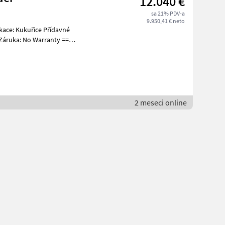
12.040 €
sa 21% PDV-a
9.950,41 € neto
áruka: No Warranty ==
2 meseci online