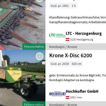
God. pr. 1901
1 h
Klassifizierung: Gebrauchtmaschine; Vors
Ganzpflanzensilagevorsatz; Arbeitsbreite
Mähvorsatz/Maisgebiss: Ja; Weitere Mas
LTC - Herzogenburg
3130 Herzogenburg
Kombajni / Krone
Polovna mašina
Krone X-Disc 6200
God. pr. 2018
620 cm
gebr. Erntevorsatz zu Krone BigX inkl. Transportwagen Fiksno, : Fiksno
Kombajni Adapteri za kombajne
Hochkofler GmbH
8551 Wies
Kombajni / Krone
Polovna mašina