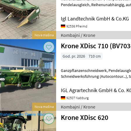
Pendelausgleich, Reihenunabhängig, automatische
Schneidwerksführung (Autocontour...) 
Igl Landtechnik GmbH & Co.KG
92536 Pfreimd
Kombajni / Krone
Nova mašina
Krone XDisc 710 (BV703
God. pr. 2026
710 cm
Ganzpflanzenschneidwerk, Pendelausgleich, automatische
Schneidwerksführung (Autocontour...), Schneidwerkswagen ________
7, 10 m Arbeitsbreite für noch höhere D
IGL Agrartechnik GmbH & Co. K
92507 Nabburg
Kombajni / Krone
Nova mašina
Krone XDisc 620