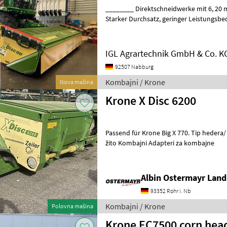
________ Direktschneidwerke mit 6, 20 m
Starker Durchsatz, geringer Leistungsbedarf KRONE EasyCut Mähwerk-
Technik - Weltweit bewährt KRONE S
IGL Agrartechnik GmbH & Co. K
92507 Nabburg
Kombajni / Krone
Nova mašina
Krone X Disc 6200
Passend für Krone Big X 770. Tip hedera/
žito Kombajni Adapteri za kombajne
Albin Ostermayr Land
93352 Rohr i. Nb
Kombajni / Krone
Polovna mašina
Krone EC7500 corn hea