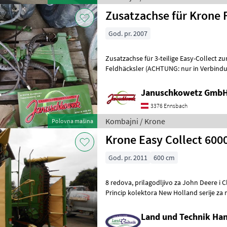
Zusatzachse für Krone 
God. pr. 2007
Zusatzachse für 3-teilige Easy-Collect z
Feldhäcksler (ACHTUNG: nur in Verbindu
Anbau der Zusatzachse wird di
Januschkowetz GmbH
3376 Ennsbach
Kombajni / Krone
Polovna mašina
Krone Easy Collect 600
God. pr. 2011
600 cm
8 redova, prilagodljivo za John Deere i Claas (adapter 4.800 €, .),
Princip kolektora New Holland serije za
nož od oklopa od volframovog
Land und Technik Ha