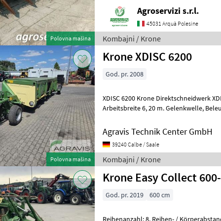
ATTACCO BIG X Kombajni Adapteri z
Agroservizi s.r.l.
45031 Arquà Polesine
Kombajni / Krone
Polovna mašina
Krone XDISC 6200
God. pr. 2008
XDISC 6200 Krone Direktschneidwerk XDISC 6200 in Grundausrüstung,
Arbeitsbreite 6, 20 m. Gelenkwelle, Beleuchtungsanlage SW-
Transportwagen, Baujahr 2018, Fg-Nr: S
Agravis Technik Center GmbH
39240 Calbe / Saale
Kombajni / Krone
Polovna mašina
Krone Easy Collect 600
God. pr. 2019
600 cm
Reihenanzahl: 8, Reihen- / Körperabstand: 75 cm, Maisausrüstung,