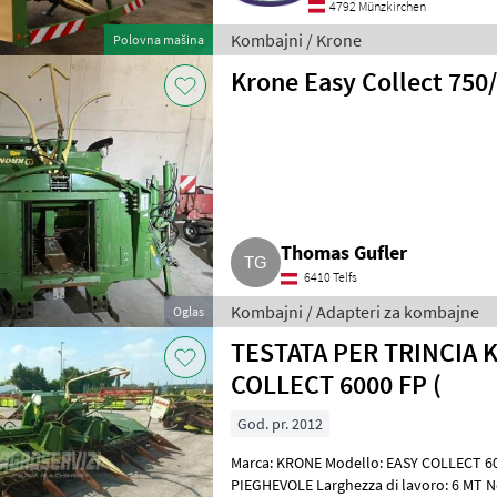
4792 Münzkirchen
Kombajni / Krone
Polovna mašina
Krone Easy Collect 750
Thomas Gufler
6410 Telfs
Kombajni / Adapteri za kombajne
Oglas
TESTATA PER TRINCIA 
COLLECT 6000 FP (
God. pr. 2012
Marca: KRONE Modello: EASY COLLECT 60
PIEGHEVOLE Larghezza di lavoro: 6 MT Note: MATRICOLA 