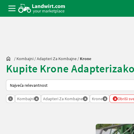
/
Kombajni
/
Adapteri Za Kombajne
/
Krone
Kupite Krone Adapterizakom
Način na koji sortira Landwirt.com
x
x
x
x
x
Kombajni
Adapteri Za Kombajne
Krone
Obriši sve