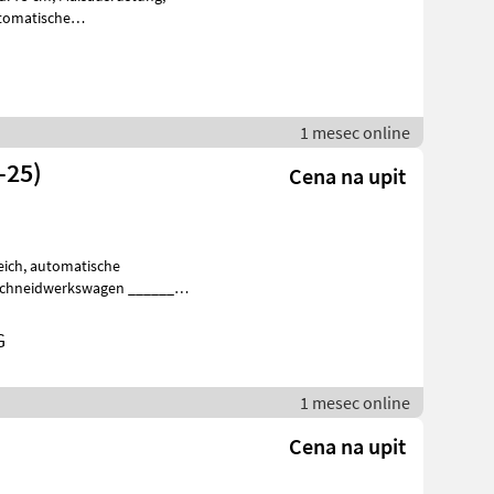
________ M
1 mesec online
-25)
Cena na upit
urch
G
1 mesec online
Cena na upit