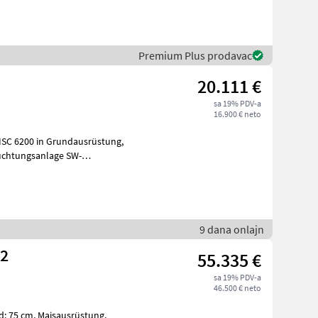
a kombajn
Premium Plus prodavac
20.111 €
sa 19% PDV-a
16.900 € neto
9 dana onlajn
-2
55.335 €
sa 19% PDV-a
46.500 € neto