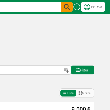
Prijava
Filteri
Lista
Mreža
9.000 €