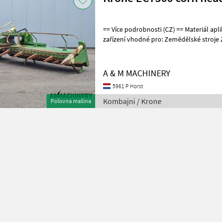
== Více podrobnosti (CZ) == Materiál aplikace: Kukuřice Přídavné
zařízení vhodné pro: Zemědělské stroje Z
Weitere Informationen (DE) ==
A & M MACHINERY
5961 P Horst
Kombajni / Krone
Polovna mašina