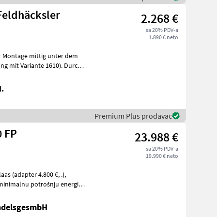
Feldhäcksler
2.268 €
sa 20% PDV-a
1.890 € neto
ur Montage mittig unter dem
ng mit Variante 1610). Durch
.
Premium Plus prodavac
0 FP
23.988 €
sa 20% PDV-a
19.990 € neto
 minimalnu potrošnju energije,
ndelsgesmbH