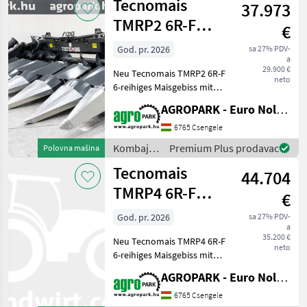
Tecnomais
cm Baujahr:
37.973
Tecnomais
TMRP2 6R-F
€
UNUSED corn
God. pr. 2026
sa 27% PDV-
a
header, 6 row,
29.900 €
Neu Tecnomais TMRP2 6R-F
foldable,
neto
6-reihiges Maisgebiss mit
klappbarem Rahmen, für
AGROPARK - Euro Noliker Kft.
John Deere W- und T-
Mähdrescher,
6765 Csengele
Stängelhäcksler,
Kombajni
Premium Plus prodavac
Polovna mašina
Maisförderschnecken, 75
/
Tecnomais
cm Baujahr: 2026
44.704
Tecnomais
TMRP4 6R-F
€
UNUSED 6 row
God. pr. 2026
sa 27% PDV-
a
(75 cm),
35.200 €
Neu Tecnomais TMRP4 6R-F
foldable corn h
neto
6-reihiges Maisgebiss mit
klappbarem Rahmen, für
AGROPARK - Euro Noliker Kft.
John Deere W650/T660
Mähdrescher,
6765 Csengele