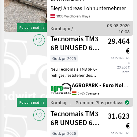
Claas
Mähdrescher, um
Biegl Andreas Lohnunternehmer
schwadgemähtes Erntegut
Kemper
3830 Waidhofen/Thaya
aufzunehmen. passend auf
Lexion 400 oder 500 oder
06-08-2020
Polovna mašina
Kombajni /
Geringhoff
für Case und New Holland
10:08
Tecnomais
Baujahr
Tecnomais TM3
29.464
Krone
6R UNUSED 6
€
row (75 cm),
New Holland
God. pr. 2025
sa 27% PDV-
a
rigid corn header
23.200 €
Prikaži
Neu Tecnomais TM3 6R 6-
f
neto
sve
reihiges, feststehendes
(30)
Maisgebiss, kompatibel mit
AGROPARK - Euro Noliker Kft.
Claas Tucano, Trion, Lexion
MARKETPLACE
und Evion Mähdreschern,
6765 Csengele
Stängelhäcksler,
Kombajni
Premium Plus prodavac
Polovna mašina
Ponude
Stoppelbrecher, 75 cm
Marketplace
Oglasi
/
trgovaca
Tecnomais TM3
31.623
Tecnomais
6R UNUSED 6
€
row (75 cm),
God. pr. 2026
sa 27% PDV-