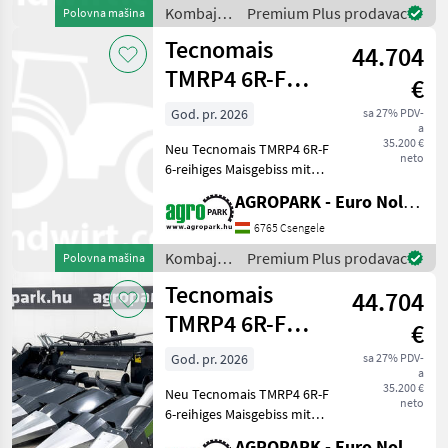
Stängelhäcksler,
Kombajni
Premium Plus prodavac
Polovna mašina
Stoppelbrecher,
/
Tecnomais
Maisförderschnecken Bau
44.704
Tecnomais
TMRP4 6R-F
€
UNUSED 6 row
God. pr. 2026
sa 27% PDV-
a
(75 cm),
35.200 €
Neu Tecnomais TMRP4 6R-F
foldable corn h
neto
6-reihiges Maisgebiss mit
klappbarem Rahmen, für
AGROPARK - Euro Noliker Kft.
Case IH und New Holland
Mähdrescher,
6765 Csengele
Stängelhäcksler,
Kombajni
Premium Plus prodavac
Polovna mašina
Stoppelbrecher,
/
Tecnomais
Maisförderschnecken
44.704
Tecnomais
TMRP4 6R-F
€
UNUSED 6 row
God. pr. 2026
sa 27% PDV-
a
(75 cm),
35.200 €
Neu Tecnomais TMRP4 6R-F
foldable corn h
neto
6-reihiges Maisgebiss mit
klappbarem Rahmen, für
AGROPARK - Euro Noliker Kft.