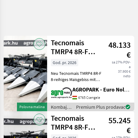
Tecnomais
48.133
TMRP4 8R-F
€
UNUSED 8 row
God. pr. 2026
sa 27% PDV-
a
(75 cm),
37.900 €
Neu Tecnomais TMRP4 8R-F
foldable corn h
neto
8-reihiges Maisgebiss mit
klappbarem Rahmen, für
AGROPARK - Euro Noliker Kft.
John Deere W- und T-
Mähdrescher,
6765 Csengele
Stängelhäcksler,
Kombajni
Premium Plus prodavac
Polovna mašina
Stoppelbrecher,
/
Tecnomais
Maisförderschnecken Bauj
55.245
Tecnomais
TMRP4 8R-F
€
UNUSED 8 row
sa 27% PDV-