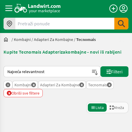
Pretraži ponude
/
Kombajni
/
Adapteri Za Kombajne
/
Tecnomais
Kupite Tecnomais Adapterizakombajne - novi ili rabljeni
Način na koji sortira Landwirt.com
Filteri
x
x
x
x
Kombajni
Adapteri Za Kombajne
Tecnomais
x
Obriši sve filtere
Lista
Mreža