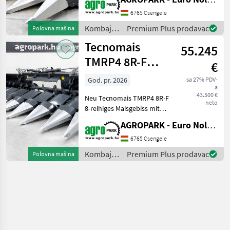
Claas Tucano, Trion, Lexion
und Evion Mähdrescher,
6765 Csengele
Stängelhäcksler,
Kombajni
Premium Plus prodavac
Polovna mašina
Stoppelbrecher, Maisför
/
Tecnomais
55.245
Tecnomais
TMRP4 8R-F
€
UNUSED 8 row
God. pr. 2026
sa 27% PDV-
a
(75 cm),
43.500 €
Neu Tecnomais TMRP4 8R-F
foldable corn h
neto
8-reihiges Maisgebiss mit
klappbarem Rahmen, für
AGROPARK - Euro Noliker Kft.
Case IH und New Holland
Mähdrescher,
6765 Csengele
Stängelhäcksler,
Kombajni
Premium Plus prodavac
Polovna mašina
Stoppelbrecher,
/
Maisförderschnecken
Tecnomais