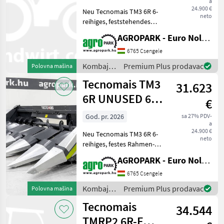
a
rigid corn header
24.900 €
Neu Tecnomais TM3 6R 6-
f
neto
reihiges, feststehendes
Maisgebiss, kompatibel mit
AGROPARK - Euro Noliker Kft.
Case IH und New Holland
Mähdreschern,
6765 Csengele
Stängelhäcksler,
Kombajni
Premium Plus prodavac
Polovna mašina
Stoppelbrecher, 75 cm
/
Tecnomais TM3
Reihenabstand
31.623
Tecnomais
6R UNUSED 6
€
row (75 cm),
God. pr. 2026
sa 27% PDV-
a
rigid corn header
24.900 €
Neu Tecnomais TM3 6R 6-
f
neto
reihiges, festes Rahmen-
Maisgebiss, kompatibel mit
AGROPARK - Euro Noliker Kft.
John Deere W- und T-
Mähdreschern,
6765 Csengele
Stängelhäcksler,
Kombajni
Premium Plus prodavac
Polovna mašina
Stoppelbrecher, 75 cm
/
Tecnomais
Reihenabstand Bau
34.544
Tecnomais
TMRP2 6R-F