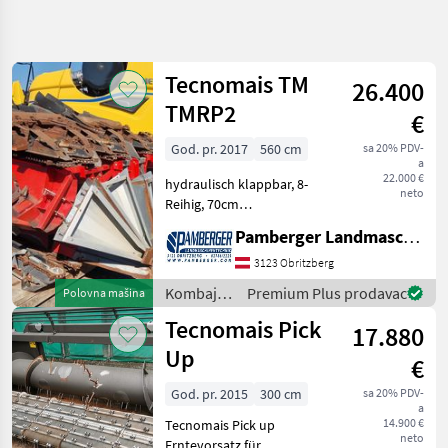
Precizirajte
pretragu
Tecnomais TM
26.400
Kategorija
Država
Filteri
4
TMRP2
€
Prikaži
God. pr. 2017
560 cm
sa 20% PDV-
TRENUTNA
Resetuj
14
a
PUTANJA
22.000 €
rezultata
hydraulisch klappbar, 8-
neto
Poljoprivredna
Reihig, 70cm
tehnika
Reihenabstand,
Pamberger Landmaschinentechnik GmbH
Unterflurhäcksler, New
Kombajni
Holland oder Case
3123 Obritzberg
Adapteri Za
Aufnahme Tip hedera/
Kombajne
Kombajni
Premium Plus prodavac
Polovna mašina
adaptera: Heder/ adapter
/
Tecnomais
Tecnomais Pick
za kukuruz, Hidraulično skl
17.880
Tecnomais
Up
IZABERITE
€
KATEGORIJU
God. pr. 2015
300 cm
sa 20% PDV-
a
Tecnomais
14.900 €
Tecnomais Pick up
neto
Erntevorsatz für