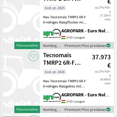
€
UNUSED corn
God. pr. 2025
sa 27% PDV-
a
header, 6 row,
27.200 €
Neu Tecnomais TMRP2 6R-F
foldable,
neto
6-reihiges Maispflücker mit
klappbarem Rahmen, für
AGROPARK - Euro Noliker Kft.
Claas Tucano, Trion, Lexion
und Evion Mähdrescher,
6765 Csengele
Stängelhäcksler,
Kombajni
Premium Plus prodavac
Polovna mašina
Maisförderschnecken,
/
Tecnomais
37.973
Tecnomais
TMRP2 6R-F
€
UNUSED corn
God. pr. 2026
sa 27% PDV-
a
header, 6 row,
29.900 €
Neu Tecnomais TMRP2 6R-F
foldable,
neto
6-reihiges Maisgebiss mit
klappbarem Rahmen, für
AGROPARK - Euro Noliker Kft.
Case IH und New Holland
Mähdrescher,
6765 Csengele
Stängelhäcksler,
Kombajni
Premium Plus prodavac
Polovna mašina
Maisförderschnecken, 75
/