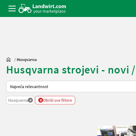
/
Husqvarna
Husqvarna strojevi - novi /
Način na koji sortira Landwirt.com
x
x
Husqvarna
Obriši sve filtere