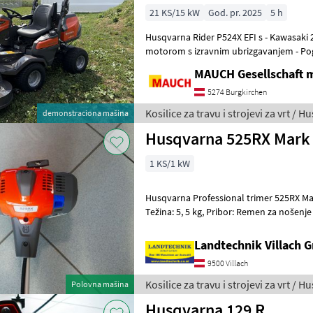
21 KS/15 kW
God. pr. 2025
5 h
Husqvarna Rider P524X EFI s - Kawasaki 2-cilindričnim FX730V
motorom s izravnim ubrizgavanjem - Po
Hidrostatskim mjenjačem - Upravljanje s
MAUCH Gesellschaft m
5274 Burgkirchen
Kosilice za travu i strojevi za vrt / 
demonstraciona mašina
Husqvarna 525RX Mark 
1 KS/1 kW
Husqvarna Professional trimer 525RX Mark II, Snaga: 1, 0 kW / 1
Težina: 5, 5 kg, Pribor: Remen za nošenje + nož za košnju trave s 4
oštrice + glava trimera, Kar
Landtechnik Villach
9500 Villach
Kosilice za travu i strojevi za vrt / 
Polovna mašina
Husqvarna 129 R