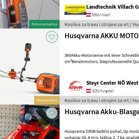
Landtechnik Villach
9500 Villach
Kosilice za travu i strojevi za vrt / 
Polovna mašina
Husqvarna AKKU MOTO
36VAkku-Motorsense mit einer Schneidle
cm³Benzinmotors. Dieprofessionelle Qualität und Leistung dieser
Akku-Sense bewältigt dichtes Gras
Steyr Center NÖ West
3251 Purgstall
Kosilice za travu i strojevi za vrt / 
Nova mašina
Husqvarna Akku-Blasge
Husqvarna 530iB bežični puhač, tip motora: bez četkica, brzina
puhanja: 54, 4 m/s, težina: 2, 7 kg, značajke: intuitivna upravljačka