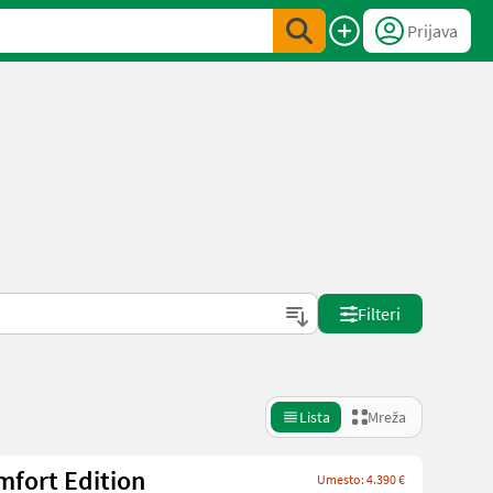
Prijava
Filteri
Lista
Mreža
mfort Edition
Umesto: 4.390 €