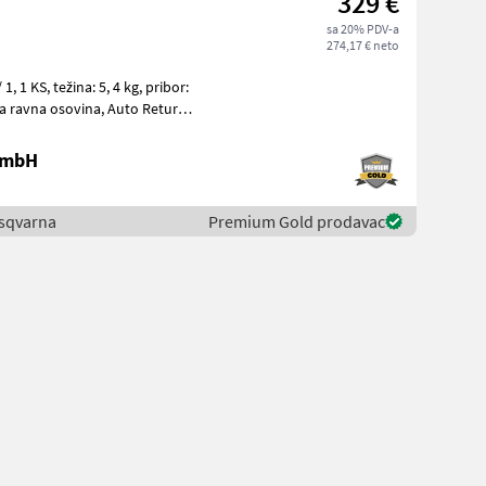
329 €
sa 20% PDV-a
274,17 € neto
 GmbH
Husqvarna
Premium Gold prodavac