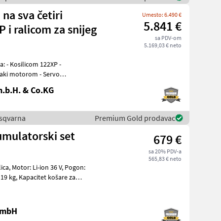
na sva četiri
Umesto: 6.490 €
5.841 €
 i ralicom za snijeg
sa PDV-om
5.169,03 € neto
XP -
saki motorom - Servo
ača -
.b.H. & Co.KG
Husqvarna
Premium Gold prodavac
mulatorski set
679 €
sa 20% PDV-a
565,83 € neto
 Pogon:
 GmbH