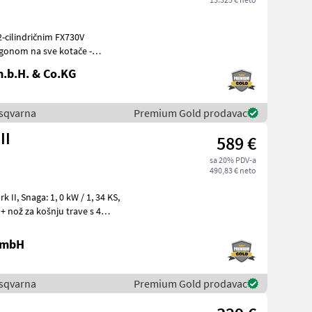
gonom na sve kotače -
tražn
.b.H. & Co.KG
Husqvarna
Premium Gold prodavac
II
589 €
sa 20% PDV-a
490,83 € neto
, 34 KS,
 GmbH
Husqvarna
Premium Gold prodavac