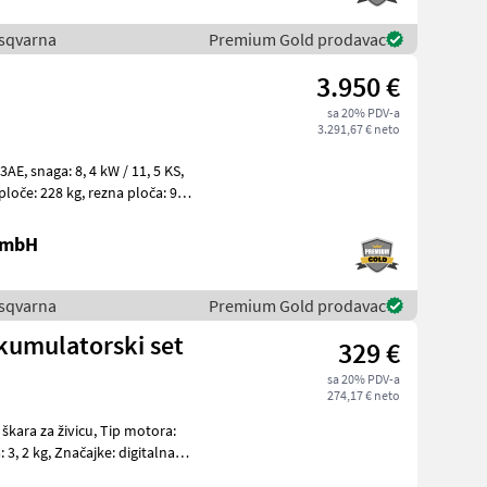
Husqvarna
Premium Gold prodavac
3.950 €
sa 20% PDV-a
3.291,67 € neto
1, 5 KS,
 GmbH
Husqvarna
Premium Gold prodavac
kumulatorski set
329 €
sa 20% PDV-a
274,17 € neto
živicu, Tip motora: