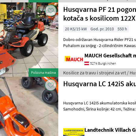
Husqvarna PF 21 pogon 
kotača s kosilicom 122XP
20 KS/15 kW
God. pr. 2010
550 h
Dobro održavan Husqvarna Rider PF21 sa: - Kosilicom 122
Puhalom za snijeg - 2-cilindričnim Kawa
upravljačem - Pogonom na sva četiri kot
MAUCH Gesellschaft m
5274 Burgkirchen
Kosilice za travu i strojevi za vrt / 
Polovna mašina
Husqvarna LC 142iS aku
Husqvarna LC 142iS akumulatorska kosilica, Motor: Li-ion 36 V,
Samohodni, Širina košnje: 42 cm, Težina: 19 kg, Kapacitet košare za
travu 50 litara, Karakteris
Landtechnik Villach