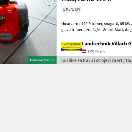
1 KS/1 kW
Husqvarna 129 R trimer, snaga: 0, 85 kW / 1, 1 KS, težina: 5, 4 kg, pribor:
glava trimera, značajke: Smart Start, duga ravna osovina, Auto Return
Stop, dostupno odmah.
Landtechnik Villach
9500 Villach
Kosilice za travu i strojevi za vrt / 
Polovna mašina