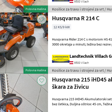
9500 Villach
Kosilice za travu i strojevi za vrt / 
Polovna mašina
Husqvarna R 214 C
12 KS/9 kW
Husqvarna Rider 214 C s motorom HS 413AE, snaga: 8, 4 kW / 1
3000 okretaja u minuti, težina bez rezne ploče: 228 kg, rezna ploča: 94
cm, značajke: upravljanje
Landtechnik Villach
9500 Villach
Kosilice za travu i strojevi za vrt / 
Polovna mašina
Husqvarna 215 iHD45 a
škara za živicu
Husqvarna 215 iHD45 Akumulatorski set škara za 
bez četkica, Duljina oštrice: 45 cm, Težina: 3, 2 kg, Značajke: digitalna
upravljačka ploča, način