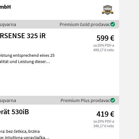
 GmbH
Husqvarna
Premium Gold prodavac
RSENSE 325 iR
599 €
sa 20% PDV-a
499,17 € neto
istung entsprechend eines 25
Husqvarna
Premium Plus prodavac
rät 530iB
419 €
sa 20% PDV-a
349,17 € neto