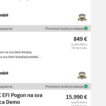
 GmbH
Husqvarna
Premium Gold prodavac
849 €
sa 20% PDV-a
707,50 € neto
 na sva četiri kotača,
 GmbH
Husqvarna
Premium Gold prodavac
 EFI Pogon na sva
15.990 €
lica Demo
sa 20% PDV-a
13.325 € neto