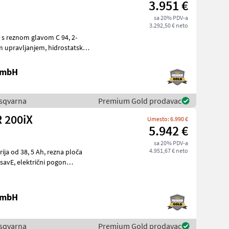
3.951 €
sa 20% PDV-a
3.292,50 € neto
s reznom glavom C 94, 2-
 GmbH
Husqvarna
Premium Gold prodavac
R 200iX
Umesto: 6.990 €
5.942 €
sa 20% PDV-a
4.951,67 € neto
 GmbH
Husqvarna
Premium Gold prodavac