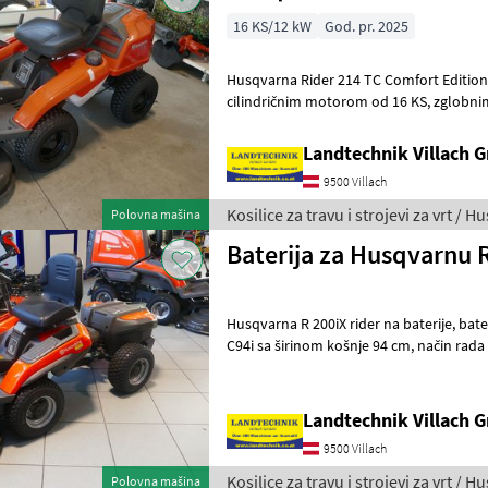
16 KS/12 kW
God. pr. 2025
Husqvarna Rider 214 TC Comfort Edition 
cilindričnim motorom od 16 KS, zglobnim upravljanjem, hidrostatskim
pogonom, automatskim uključivanjem
Landtechnik Villach
9500 Villach
Kosilice za travu i strojevi za vrt / 
Polovna mašina
Baterija za Husqvarnu 
Husqvarna R 200iX rider na baterije, baterija od 38, 5 Ah, rezna ploča
C94i sa širinom košnje 94 cm, način rada savE, električni pogon
kosilice, dodatni pretinac za b
Landtechnik Villach
9500 Villach
Kosilice za travu i strojevi za vrt / 
Polovna mašina