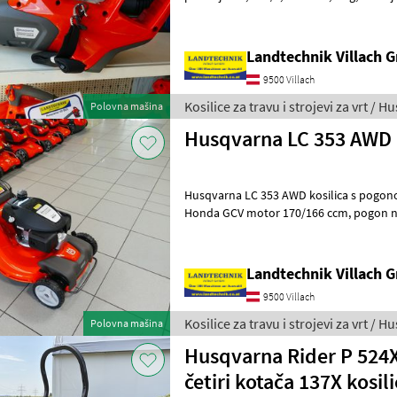
ploča, boost način rada, kontrola
Landtechnik Villach
9500 Villach
Kosilice za travu i strojevi za vrt / 
Polovna mašina
Husqvarna LC 353 AWD
Husqvarna LC 353 AWD kosilica s pogonom
Honda GCV motor 170/166 ccm, pogon na sva četiri kotača/AutoWalk,
širina košnje 53 cm, čelično kućište,
Landtechnik Villach
9500 Villach
Kosilice za travu i strojevi za vrt / 
Polovna mašina
Husqvarna Rider P 524X
četiri kotača 137X kosi