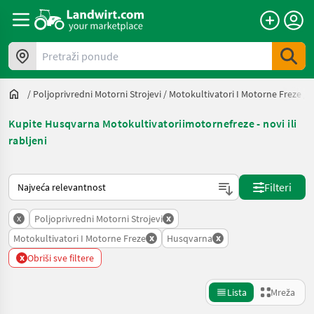
Pretraži ponude
/
Poljoprivredni Motorni Strojevi
/
Motokultivatori I Motorne Freze
/
Kupite Husqvarna Motokultivatoriimotornefreze - novi ili
rabljeni
Način na koji sortira Landwirt.com
Filteri
x
x
Poljoprivredni Motorni Strojevi
x
x
Motokultivatori I Motorne Freze
Husqvarna
x
Obriši sve filtere
Lista
Mreža