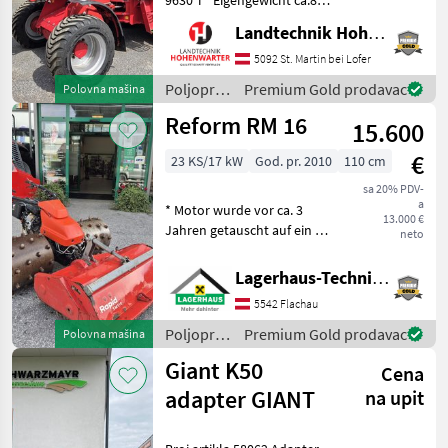
*Bereifung 400/55-22, 5
Landtechnik Hohenwarter GmbH
*Kipplast 4200 kg
*Radstand 2.52 m
5092 St. Martin bei Lofer
*Fahrgeschwindigkeit 20
Poljoprivredni
Premium Gold prodavac
Polovna mašina
km/h *Wenderadius innen
motorni
Reform RM 16
4.7
15.600
strojevi /
Schäffer
€
23 KS/17 kW
God. pr. 2010
110 cm
sa 20% PDV-
a
* Motor wurde vor ca. 3
13.000 €
Jahren getauscht auf ein 23
neto
PS Modell * inkl. 4 reihige
Eisenstachelwalzen * inkl.
Lagerhaus-Technik Flachau
Mulcher 110cm Breit Bj.:
5542 Flachau
2019 Wir bitten telefoni
Poljoprivredni
Premium Gold prodavac
Polovna mašina
motorni
Giant K50
Cena
strojevi /
Reform
adapter GIANT
na upit