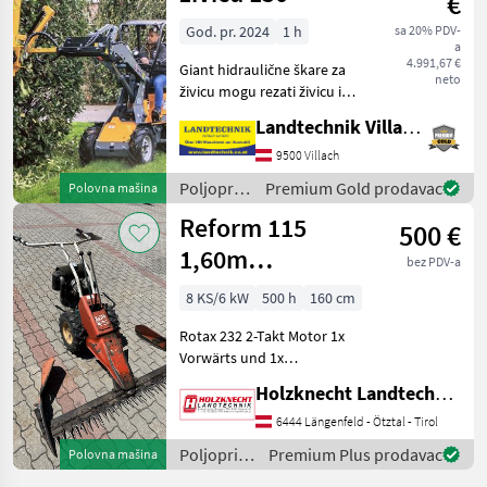
€
God. pr. 2024
1 h
sa 20% PDV-
a
4.991,67 €
Giant hidraulične škare za
neto
živicu mogu rezati živicu i
grane promjera do 5 cm.
Landtechnik Villach GmbH
Radna širina: 150 cm.
Potreban je jedan
9500 Villach
dvosmjerni hidraulički
Poljoprivredni
Premium Gold prodavac
Polovna mašina
upravljački ventil. Ori
motorni
Reform 115
500 €
strojevi /
Giant
1,60m
bez PDV-a
Fingerbalken
8 KS/6 kW
500 h
160 cm
Rotax 232 2-Takt Motor 1x
Vorwärts und 1x
Rückwärtsgang Räder 4.00-
Holzknecht Landtechnik GmbH.
8 AS Maschine wie steht
Fingerbalken 1, 60m
6444 Längenfeld - Ötztal - Tirol
Reservemesser Tip motora:
Poljoprivredni
Premium Plus prodavac
Polovna mašina
Benzin, , , Prstasta poluga
motorni