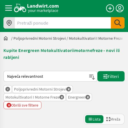
Pretraži ponude
/
Poljoprivredni Motorni Strojevi
/
Motokultivatori I Motorne Freze
/
Kupite Energreen Motokultivatoriimotornefreze - novi ili
rabljeni
Način na koji sortira Landwirt.com
Filteri
x
x
Poljoprivredni Motorni Strojevi
x
x
Motokultivatori I Motorne Freze
Energreen
x
Obriši sve filtere
Lista
Mreža