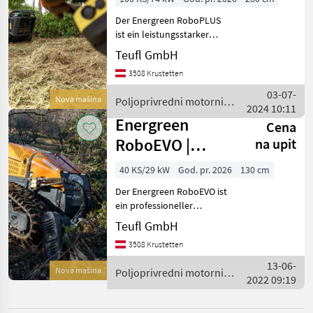
KATEGORIJU
Der Energreen RoboPLUS
Energreen
ist ein leistungsstarker
funkferngesteuerter
Teufl GmbH
Aebi
Geräteträger für
3508 Krustetten
professionelle Arbeiten in
extremem Gelände. Die
Reform
03-07-
Nova mašina
Poljoprivredni motorni
Maschine wurde speziell für
2024 10:11
strojevi / Energreen
ans
Energreen
Rapid
Cena
RoboEVO |
na upit
Köppl
Ferngesteuerter
40 KS/29 kW
God. pr. 2026
130 cm
Geräteträger
Brielmaier
Der Energreen RoboEVO ist
ein professioneller
Prikaži
funkferngesteuerter
Teufl GmbH
sve
Geräteträger für
(42)
3508 Krustetten
anspruchsvolle Einsätze in
steilem, schwierigem und
13-06-
MARKETPLACE
Nova mašina
Poljoprivredni motorni
schwer zugänglichem
2022 09:19
strojevi / Energreen
Gelände. O
Ponude
Marketplace
Oglasi
trgovaca