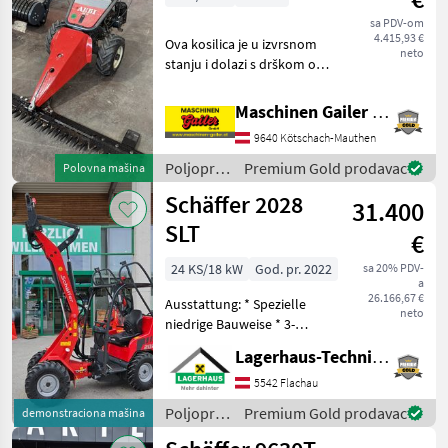
sa PDV-om
4.415,93 €
Ova kosilica je u izvrsnom
neto
stanju i dolazi s drškom od
160 cm s bočnim oštricama,
4-taktnim motorom MAG-
Maschinen Gailer GmbH
KUBOTA i pneumatskim
9640 Kötschach-Mauthen
gumama. Brzootporni
kotači dostupni su u
Poljoprivredni
Premium Gold prodavac
Polovna mašina
motorni
Schäffer 2028
31.400
strojevi /
Aebi
SLT
€
24 KS/18 kW
God. pr. 2022
sa 20% PDV-
a
26.166,67 €
Ausstattung: * Spezielle
neto
niedrige Bauweise * 3-
Zylinder-Dieselmotor
Lagerhaus-Technik Flachau
Kubota D1105 18, 5 kW (25
PS) * Hydrostatischer
5542 Flachau
Allradantrieb mit
Poljoprivredni
Premium Gold prodavac
demonstraciona mašina
automotiver Steuerung *
motorni
Be