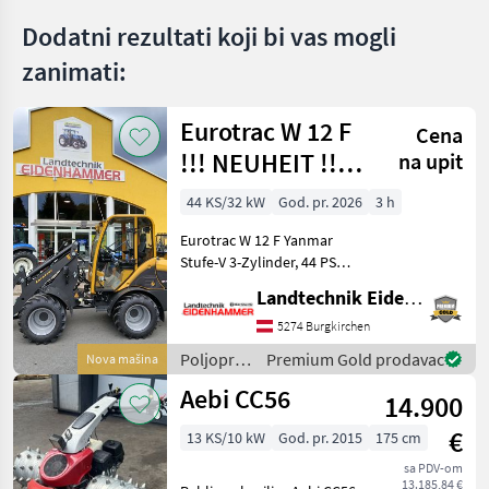
Dodatni rezultati koji bi vas mogli
zanimati:
Eurotrac W 12 F
Cena
!!! NEUHEIT !!!
na upit
Prompt
44 KS/32 kW
God. pr. 2026
3 h
Verfügbar
Eurotrac W 12 F Yanmar
Stufe-V 3-Zylinder, 44 PS
Hubkraft 1400 kg
Landtechnik Eidenhammer GmbH
Eigengewicht 2620 kg
Hubhöhe 290 cm Bauhöhe
5274 Burgkirchen
233 cm Radladerbreite 150
Poljoprivredni
Premium Gold prodavac
Nova mašina
cm Joystick-Steue
motorni
Aebi CC56
14.900
strojevi /
Eurotrac
€
13 KS/10 kW
God. pr. 2015
175 cm
sa PDV-om
13.185,84 €