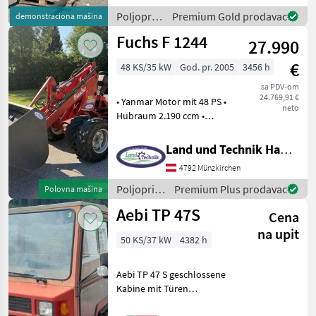
Schwarzmayr
Poljoprivredni
Premium Gold prodavac
demonstraciona mašina
motorni
Fuchs F 1244
27.990
strojevi /
Sonstige
€
48 KS/35 kW
God. pr. 2005
3456 h
sa PDV-om
24.769,91 €
• Yanmar Motor mit 48 PS •
neto
Hubraum 2.190 ccm •
Kardanantrieb • Hubkraft
1.870daN • Bereifung 10/75-
Land und Technik HandelsgesmbH
15.3 • Zwillingsräder 10/75-
4792 Münzkirchen
15.3 AS • 2 DW Steuergeräte
vorn
Poljoprivredni
Premium Plus prodavac
Polovna mašina
motorni
Aebi TP 47S
Cena
strojevi /
Fuchs
na upit
50 KS/37 kW
4382 h
Aebi TP 47 S geschlossene
Kabine mit Türen
Zwillingsbereifung hinten