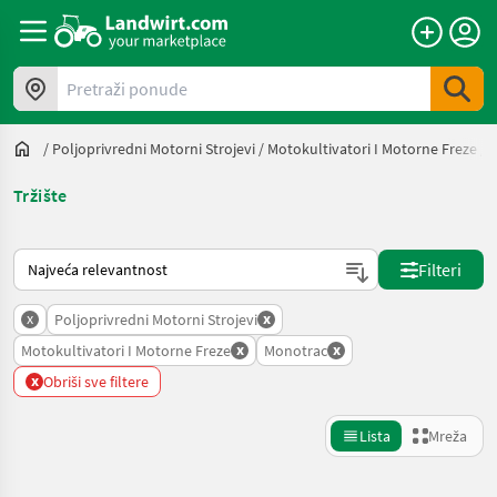
Pretraži ponude
/
Poljoprivredni Motorni Strojevi
/
Motokultivatori I Motorne Freze
/
Tržište
Način na koji sortira Landwirt.com
Filteri
x
x
Poljoprivredni Motorni Strojevi
x
x
Motokultivatori I Motorne Freze
Monotrac
x
Obriši sve filtere
Lista
Mreža