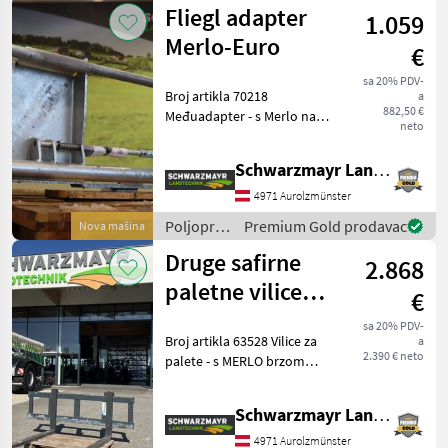
motorni
Fliegl adapter
1.059
strojevi /
JCB
Merlo-Euro
€
sa 20% PDV-
Broj artikla 70218
a
882,50 €
Međuadapter - s Merlo na
neto
EURO nosač - s centralnim
zaključavanjem Prodajni
Schwarzmayr Landtechnik GmbH - Aurolzmünster
tim tvrtke Schwarzmayr
rado će vam pokazati
4971 Aurolzmünster
uređaj/stroj i moli vas d
Poljoprivredni
Premium Gold prodavac
Nova mašina
motorni
Druge safirne
2.868
strojevi /
Fliegl
paletne vilice
€
Merlo
sa 20% PDV-
Broj artikla 63528 Vilice za
a
2.390 € neto
palete - s MERLO brzom
spojnicom - širine okvira
2000 mm - nosivosti 4500
Schwarzmayr Landtechnik GmbH - Aurolzmünster
kg - duljine zubaca 1500
mm Prodajni tim tvrtke
4971 Aurolzmünster