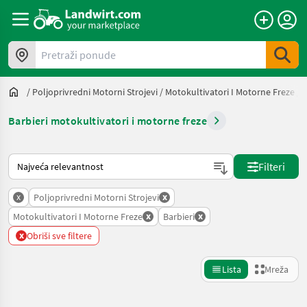
Pretraži ponude
/
Poljoprivredni Motorni Strojevi
/
Motokultivatori I Motorne Freze
/
B
Barbieri motokultivatori i motorne freze
Način na koji sortira Landwirt.com
Filteri
x
x
Poljoprivredni Motorni Strojevi
x
x
Motokultivatori I Motorne Freze
Barbieri
x
Obriši sve filtere
Lista
Mreža