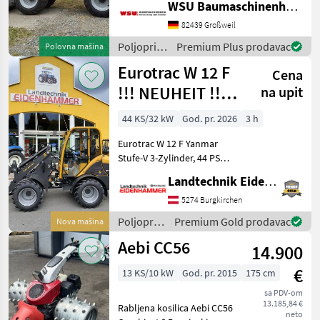
WSU Baumaschinenhandel u. Gerätevermietung GmbH
Zum Verkauf steht ein
gepflegter GIANT G2300 X-
82439 Großweil
TRA HD Hoflader aus
Poljoprivredni
Premium Plus prodavac
Polovna mašina
Baujahr 2023. Die Maschi
motorni
Eurotrac W 12 F
Cena
strojevi /
Giant
!!! NEUHEIT !!!
na upit
Prompt
44 KS/32 kW
God. pr. 2026
3 h
Verfügbar
Eurotrac W 12 F Yanmar
Stufe-V 3-Zylinder, 44 PS
Hubkraft 1400 kg
Landtechnik Eidenhammer GmbH
Eigengewicht 2620 kg
Hubhöhe 290 cm Bauhöhe
5274 Burgkirchen
233 cm Radladerbreite 150
Poljoprivredni
Premium Gold prodavac
Nova mašina
cm Joystick-Steue
motorni
Aebi CC56
14.900
strojevi /
Eurotrac
€
13 KS/10 kW
God. pr. 2015
175 cm
sa PDV-om
13.185,84 €
Rabljena kosilica Aebi CC56
neto