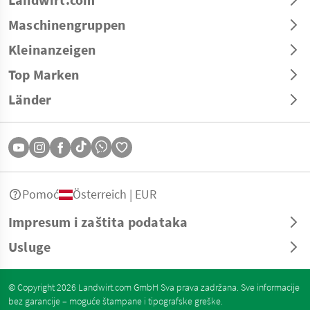
Maschinengruppen
Kleinanzeigen
Top Marken
Länder
Pomoć
Österreich | EUR
Impresum i zaštita podataka
Usluge
© Copyright 2026 Landwirt.com GmbH Sva prava zadržana. Sve informacije
bez garancije – moguće štampane i tipografske greške.