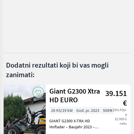
Barbieri
Aebi
Reform
Rapid
Köppl
Dodatni rezultati koji bi vas mogli
zanimati:
Brielmaier
Prikaži
Giant G2300 Xtra
sve
39.151
(42)
HD EURO
€
MARKETPLACE
26 KS/19 kW
God. pr. 2023
500 h
sa 19% PDV-
a
Ponude
32.900 €
GIANT G2300 X-TRA HD
Marketplace
Oglasi
trgovaca
neto
Hoflader – Baujahr 2023 –
nur 500 Betriebsstunden