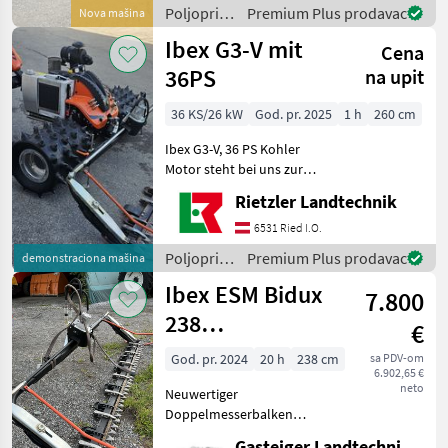
hydraulische
Poljoprivredni
Premium Plus prodavac
Nova mašina
Achsverschiebung 350mm (
motorni
Ibex G3-V mit
Verstellzeit ca. 7 sec.)
Cena
strojevi /
Ibex
36PS
na upit
36 KS/26 kW
God. pr. 2025
1 h
260 cm
Ibex G3-V, 36 PS Kohler
Motor steht bei uns zur
Vorführung bereit
Rietzler Landtechnik
Beleuchtungs-Set vorne 2
Stk. LED-Scheinwerfer
6531 Ried I.O.
Beleuchtung Fußraum 1
Poljoprivredni
Premium Plus prodavac
demonstraciona mašina
Stk. LED-Scheinwerfer Zu
motorni
Ibex ESM Bidux
7.800
strojevi /
Ibex
238
€
Doppelmesser
God. pr. 2024
20 h
238 cm
sa PDV-om
6.902,65 €
neto
Neuwertiger
Doppelmesserbalken
238cm Bidux passend zu
Gasteiger Landtechnik GmbH