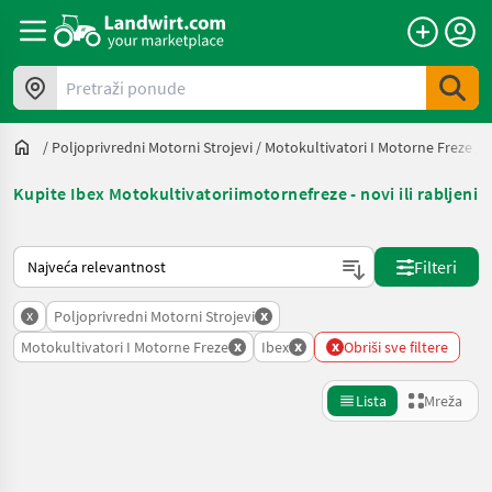
Pretraži ponude
/
Poljoprivredni Motorni Strojevi
/
Motokultivatori I Motorne Freze
/
I
Kupite Ibex Motokultivatoriimotornefreze - novi ili rabljeni
Način na koji sortira Landwirt.com
Filteri
x
x
Poljoprivredni Motorni Strojevi
x
x
x
Motokultivatori I Motorne Freze
Ibex
Obriši sve filtere
Lista
Mreža