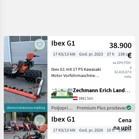
Ibex G1
38.900
€
17 KS/13 kW
God. pr. 2023
37 h
238 cm
sa 20% PDV-
a
Ibex G1 mit 17 PS Kawasaki
32.416,67 €
Motor Vorführmaschine
neto
Beleuchtungsset vorne 2
Stk. LED-Scheinwerfer
Zechmann Erich Landmaschinen-Portalbau
Beleuchtung Fußraum 1
8961 Sölk
Stk. LED-Scheinwerfer
Gummistachelwalzen LS
Poljoprivredni
Premium Plus prodavac
demonstraciona mašina
motorni
Ibex G1
Cena
strojevi /
Ibex
na upit
17 KS/13 kW
God. pr. 2026
10 h
196 cm