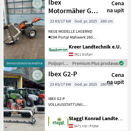
Ibex
Cena
strojevi /
Ibex
Motormäher G2
na upit
P LAGERND
23 KS/17 kW
God. pr. 2025
260 cm
NEUE MODELLE LAGERND
◾ESM Portal Mähwerk 260
cm ◾Bereifung nach
Kreer Landtechnik e.U.
Kundenwunsch ◾2-Zylinder
Motor ◾Achse verschiebbar
5611 Großarl
◾stufenloser Geräteantrieb
Poljoprivredni
Premium Plus prodavac
demonstraciona mašina
zusätzl
motorni
Ibex G2-P
Cena
strojevi /
Ibex
na upit
23 KS/17 kW
God. pr. 2025
260 cm
IBEX G2-P
VOLLAUSSTATTUNG
Baujahr: 2025
NEUMASCHINE -
Staggl Konrad Landtechnik Oberland
VOLLAUSSTATTUNG - 23 PS
6471 Arzl i.Pitztal
Vanguard Motor -