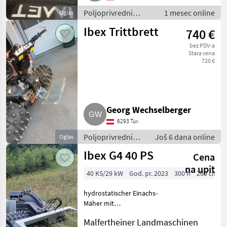
Poljoprivredni
1 mesec online
Oglas
motorni strojevi /
Ibex Trittbrett
740 €
Motokultivatori i
motorne freze
bez PDV-a
Stara cena
720 €
Georg Wechselberger
6293 Tux
Poljoprivredni
Još 6 dana online
Oglas
motorni strojevi /
Ibex G4 40 PS
Cena
Motokultivatori i
motorne freze
na upit
40 KS/29 kW
God. pr. 2023
300 h
260 cm
hydrostatischer Einachs-
Mäher mit
Achsverschiebung,
Malfertheiner Landmaschinen
Doppelmessermähwerk 2,