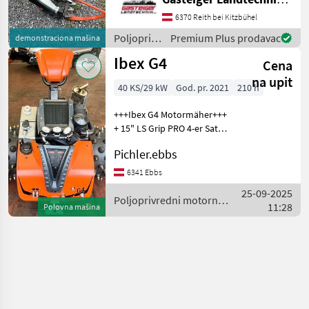
Ibex 2 Messersätze Andere
Aufnahmen kein
6370 Reith bei Kitzbühel
Problem!!!!! Dvostruki nož
Poljoprivredni
Premium Plus prodavac
demonstraciona mašina
Poljoprivredni motorni
motorni
Ibex G4
strojevi Motokult
Cena
strojevi /
Ibex
na upit
40 KS/29 kW
God. pr. 2021
210 h
+++Ibex G4 Motormäher+++
+ 15" LS Grip PRO 4-er Satz
+ Beleuchtung TOP
Pichler.ebbs
Zustand! Tip motora:
Benzin, Hidrostatični
6341 Ebbs
pogon, , : Hidrostatični
25-09-2025
pogon, : Poljoprivr
Poljoprivredni motorni
11:28
Polovna mašina
strojevi / Ibex