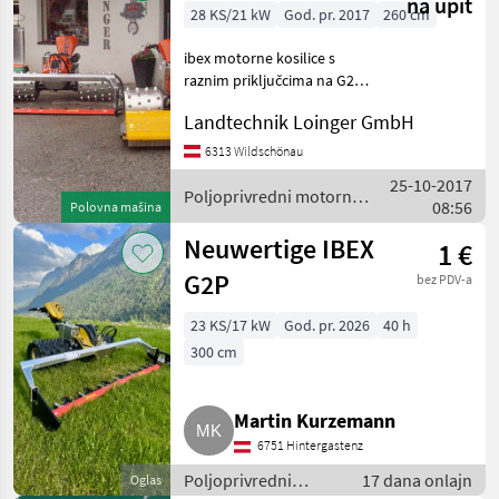
Ibex
na upit
28 KS/21 kW
God. pr. 2017
260 cm
ibex motorne kosilice s
raznim priključcima na G2 ili
ibex 28 dostupne na zahtjev
Landtechnik Loinger GmbH
Poljoprivredni motorni
strojevi Motokultivatori i
6313 Wildschönau
motorne freze
25-10-2017
Poljoprivredni motorni
08:56
Polovna mašina
strojevi / Ibex
Neuwertige IBEX
1 €
G2P
bez PDV-a
23 KS/17 kW
God. pr. 2026
40 h
300 cm
Martin Kurzemann
6751 Hintergastenz
Poljoprivredni
17 dana onlajn
Oglas