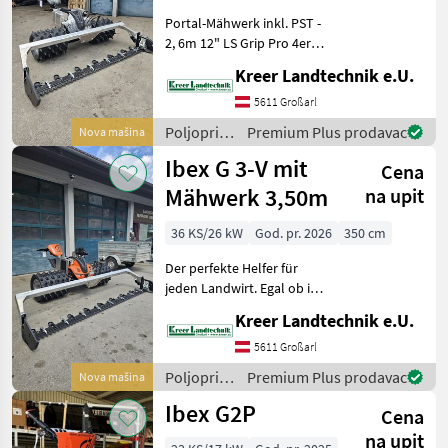
1000
MARKETPLACE
Portal-Mähwerk inkl. PST -
Ponude
2, 6m 12" LS Grip Pro 4er
Marketplace
Oglasi
trgovaca
Satz Ibex G2-Poclain
Kreer Landtechnik e.U.
Knickholm Schnorchel
Kühlpaket G2-P
5611 Großarl
Beleuchtungsset vorne 2
Poljoprivredni
Premium Plus prodavac
Nova mašina
Stk. Beleuchtung Fuß
motorni
Ibex G 3-V mit
Cena
strojevi /
Ibex
Mähwerk 3,50m
na upit
36 KS/26 kW
God. pr. 2026
350 cm
Der perfekte Helfer für
jeden Landwirt. Egal ob im
Steilhang, im Feuchtgebiet
Kreer Landtechnik e.U.
oder an der
Straßenböschung – die Ibex
5611 Großarl
G3 Modelle sind
Poljoprivredni
Premium Plus prodavac
Nova mašina
leistungsstarke Profimäher
motorni
Ibex G2P
in je
Cena
strojevi /
Ibex
na upit