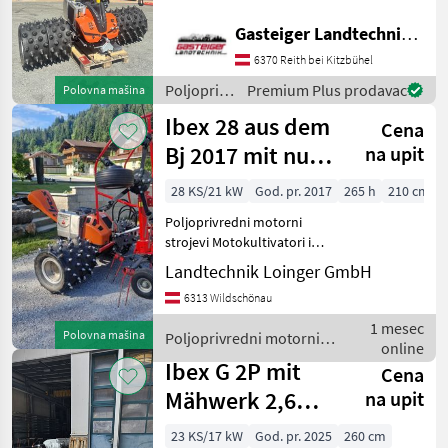
2026 | 0 Betriebsstunden
Zum Verkauf steht eine
Gasteiger Landtechnik GmbH
Aebi
IBEX G3V Grundmaschine
6370 Reith bei Kitzbühel
inklusive 4er-Satz LS Grip
Reform
Stachelräder 15”.
Poljoprivredni
Premium Plus prodavac
Polovna mašina
motorni
Ibex 28 aus dem
Rapid
Cena
strojevi /
Ibex
Bj 2017 mit nur
na upit
Köppl
265 Betriebsstun
28 KS/21 kW
God. pr. 2017
265 h
210 cm
Brielmaier
Poljoprivredni motorni
strojevi Motokultivatori i
Prikaži
motorne freze
Landtechnik Loinger GmbH
sve
(41)
6313 Wildschönau
1 mesec
MODEL
Polovna mašina
Poljoprivredni motorni
online
strojevi / Ibex
Ibex G 2P mit
Cena
Mähwerk 2,6m
na upit
G1
SONDEREDITION
23 KS/17 kW
God. pr. 2025
260 cm