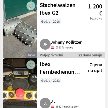
motorni strojevi /
Stachelwalzen
1.200
Motokultivatori i
motorne freze
Ibex G2
€
bez PDV-a
God. pr. 2018
Johnny Pöllitzer
5580 Tamsweg
Poljoprivredni
22 dana onlajn
Oglas
motorni strojevi /
Ibex
Cijena
Motokultivatori i
motorne freze
na upit
Fernbedienung,
Fernsteuerung
God. pr. 2023
J .
9932 Innervillgraten