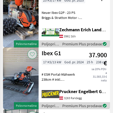
23 KS/17 kW
God. pr. 2025
Neuer Ibex G2P - 23 PS
Briggs & Stratton Motor -
Knickholm NEU -
Schnorchel-Kühlpaket -
Zechmann Erich Landmaschinen-Portalbau
Beleuchtungsset vorne (2x
8961 Sölk
LED) - Beleuchtung
Fußraum (1x LED) - 4er S
Poljoprivredni
Premium Plus prodavac
Polovna mašina
motorni
Ibex G1
37.900
strojevi /
Ibex
€
17 KS/13 kW
God. pr. 2024
25 h
238 cm
sa 20% PDV-
a
# ESM Portal-Mähwerk
31.583,33 €
238cm # inkl.
neto
Reservemesser # 17 PS
Kawasaki Motor #
Pruckner Engelbert GmbH
Knickholm # Umkehrlüfter
3263 Randegg
# Beleuchtungsset vorne 2x
LED-Scheinwerfer #
Poljoprivredni
Premium Plus prodavac
Polovna mašina
Beleuchtung Fu
motorni