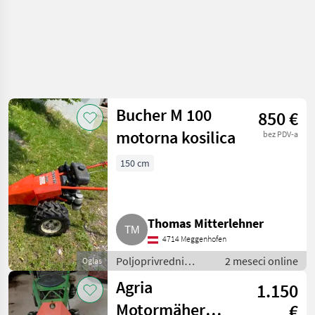
Bucher M 100
850 €
motorna kosilica
bez PDV-a
150 cm
Thomas Mitterlehner
4714 Meggenhofen
Poljoprivredni
2 meseci online
Oglas
motorni strojevi /
Agria
1.150
Motokultivatori i
motorne freze
Motormäher
€