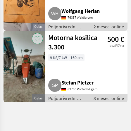
Wolfgang Herlan
76337 Waldbronn
Poljoprivredni
2 meseci online
Oglas
motorni strojevi /
Motorna kosilica
500 €
Motokultivatori i
motorne freze
3.300
bez PDV-a
9 KS/7 kW
160 cm
Stefan Pletzer
83700 Rottach-Egern
Poljoprivredni
3 meseci online
Oglas
motorni strojevi /
Motokultivatori i
motorne freze