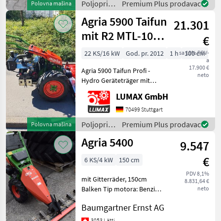
Poljoprivredni
Premium Plus prodavac
Polovna mašina
cilindrični četvero
motorni
Agria 5900 Taifun
21.301
strojevi /
Agria
mit R2 MTL-100
€
UKreiselegge
22 KS/16 kW
God. pr. 2012
1 h
sa 19% PDV-
100 cm
a
17.900 €
Agria 5900 Taifun Profi -
neto
Hydro Geräteträger mit
100cm R2 Kreiselegge
LUMAX GmbH
Technische Details Briggs &
Stratton Vanguard 2-
70499 Stuttgart
Zylinder-Viertakt-
Poljoprivredni
Premium Plus prodavac
Polovna mašina
Benzinmotor 22PS mit
motorni
Agria 5400
9.547
strojevi /
Agria
€
6 KS/4 kW
150 cm
PDV 8,1%
mit Gitterräder, 150cm
8.831,64 €
Balken Tip motora: Benzin
neto
Poljoprivredni motorni
Baumgartner Ernst AG
strojevi Motokultivatori i
motorne freze
3053 Lätti