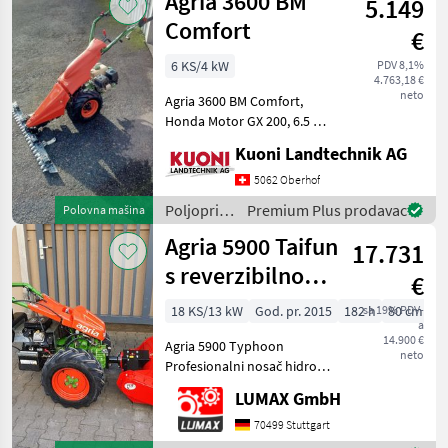
Agria 3600 BM
5.149
Motokultivatori i
motorne freze
Comfort
€
6 KS/4 kW
PDV 8,1%
4.763,18 €
neto
Agria 3600 BM Comfort,
Honda Motor GX 200, 6.5 PS,
3/2 Gang Getriebe,
Kuoni Landtechnik AG
Messerantrieb, ESM-
Kommunalbalken 117 cm,
5062 Oberhof
Bereifung 16x6.50-8 AS,
Poljoprivredni
Premium Plus prodavac
Polovna mašina
Gitterrad mit
motorni
Agria 5900 Taifun
Schnellanschlus
17.731
strojevi /
Agria
s reverzibilnom
€
glodalicom R2
18 KS/13 kW
God. pr. 2015
182 h
sa 19% PDV-
80 cm
a
14.900 €
Agria 5900 Typhoon
neto
Profesionalni nosač hidro
opreme s reverzibilnom
LUMAX GmbH
glodalicom od 75 cm R2
Tehnički detalji Briggs &
70499 Stuttgart
Stratton Vanguard 2-