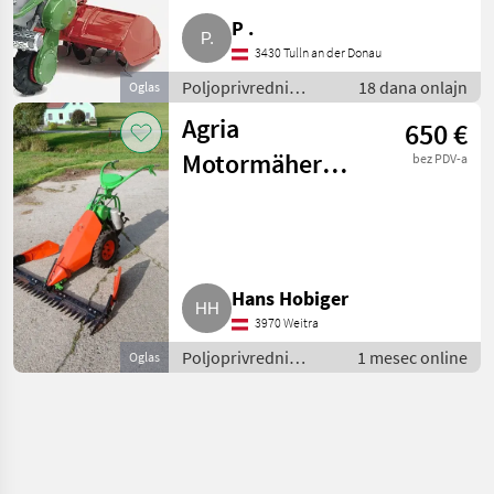
P .
3430 Tulln an der Donau
Poljoprivredni
18 dana onlajn
Oglas
motorni strojevi /
Agria
650 €
Motokultivatori i
motorne freze
Motormäher
bez PDV-a
2300
Hans Hobiger
3970 Weitra
Poljoprivredni
1 mesec online
Oglas
motorni strojevi /
Motokultivatori i
motorne freze