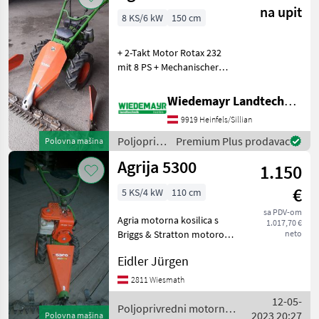
Agria
na upit
8 KS/6 kW
150 cm
+ 2-Takt Motor Rotax 232
mit 8 PS + Mechanischer
Antrieb + 3 Vorwärts und 3
Rückwärtsgänge +
Wiedemayr Landtechnik GmbH
Differentialsperre +
9919 Heinfels/Sillian
Ölbadgelagerter
Mähantrieb +
Poljoprivredni
Premium Plus prodavac
Polovna mašina
Gebirgsfingerba
motorni
Agrija 5300
1.150
strojevi /
Agria
€
5 KS/4 kW
110 cm
sa PDV-om
Agria motorna kosilica s
1.017,70 €
Briggs & Stratton motorom
neto
od 5 KS, univerzalnom
Eidler Jürgen
mačom, širinom košnje 110
cm, podesivom visinom
2811 Wiesmath
košnje. Tip motora: Benzin
12-05-
Poljoprivredni mo
Poljoprivredni motorni
2023 20:27
Polovna mašina