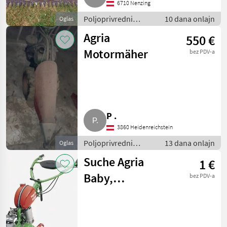
6710 Nenzing
Poljoprivredni
10 dana onlajn
Oglas
motorni strojevi /
Agria
550 €
Motokultivatori i
motorne freze
Motormäher
bez PDV-a
P .
3860 Heidenreichstein
Poljoprivredni
13 dana onlajn
Oglas
motorni strojevi /
Suche Agria
1 €
Motokultivatori i
motorne freze
Baby,
bez PDV-a
einsatzbereit