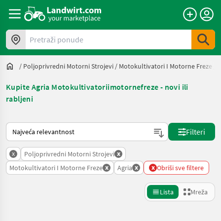
Pretraži ponude
/
Poljoprivredni Motorni Strojevi
/
Motokultivatori I Motorne Freze
/
A
Kupite Agria Motokultivatoriimotornefreze - novi ili
rabljeni
Način na koji sortira Landwirt.com
Filteri
x
x
Poljoprivredni Motorni Strojevi
x
x
x
Motokultivatori I Motorne Freze
Agria
Obriši sve filtere
Lista
Mreža