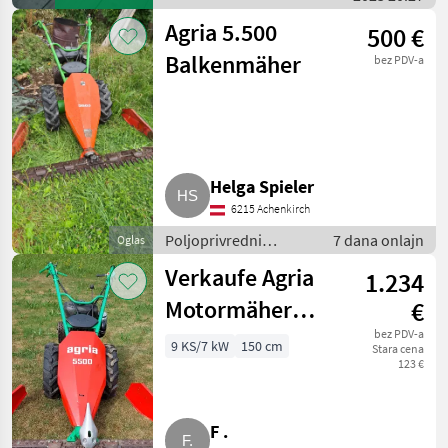
strojevi / Agria
Agria 5.500
500 €
Balkenmäher
bez PDV-a
Helga Spieler
6215 Achenkirch
Poljoprivredni
7 dana onlajn
Oglas
motorni strojevi /
Verkaufe Agria
1.234
Motokultivatori i
motorne freze
Motormäher
€
5500
bez PDV-a
9 KS/7 kW
150 cm
Stara cena
123 €
F .