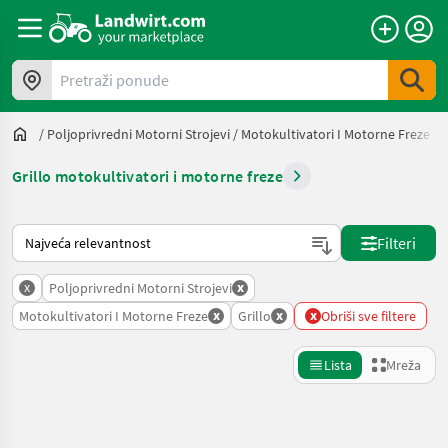
Pretraži ponude
/
Poljoprivredni Motorni Strojevi
/
Motokultivatori I Motorne Freze
/
G
Grillo motokultivatori i motorne freze
Način na koji sortira Landwirt.com
Filteri
x
x
Poljoprivredni Motorni Strojevi
x
x
x
Motokultivatori I Motorne Freze
Grillo
Obriši sve filtere
Lista
Mreža