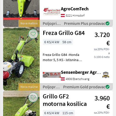
Radverbreiterung 6cm
Einzelmesser Mähbalken
AgroComTech
Aebi
137 cm PRO mit Mähantrieb
8221 Hirnsdorf
Ölbad Gewicht 134kg
Reform
Poljoprivredni
Poljoprivredni
Premium Plus prodavac
Nova mašina
motorni
Freza Grillo G84
Rapid
3.720
strojevi /
Grillo
€
6 KS/4 kW
58 cm
Köppl
sa 20% PDV-
a
Freza Grillo G84 -Honda
Brielmaier
3.100 € neto
motor 5, 5 KS - istisnina
196cc -Zrakom hlađen
Prikaži
Mjenjač za vožnju unatrag s
sve
Sensenberger Agrar-Technik
2 stupnja prijenosa i nazad -
(41)
4906 Eberschwang
Milica 58cm -Radna dubina
MARKETPLACE
16cm
Poljoprivredni
Premium Gold prodavac
Nova mašina
motorni
Grillo GF2
Ponude
3.960
strojevi /
Marketplace
Oglasi
trgovaca
Grillo
motorna kosilica
€
6 KS/4 kW
115 cm
sa 20% PDV-