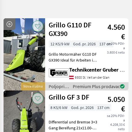
Precizirajte
pretragu
Grillo G110 DF
4.560
Kategorija
Država
Filteri
4
GX390
€
12 KS/9 kW
God. pr. 2026
137 cm
sa 20% PDV-
Prikaži 7
TRENUTNA
Resetuj
a
PUTANJA
rezultata
3.800 € neto
Grillo Motormäher G110 DF
Poljoprivredna
GX390 Ideal für Arbeiten in
tehnika
der Landwirtschaft und im
Technikcenter Gruber GmbH
Poljoprivredni
Gartenbau * mit HONDA
Motorni
GX390 OHV Motor * Benzin *
9300 St. Veit an der Glan
Strojevi
Reversierstarter *
Poljoprivredni
Premium Plus prodavac
Nova mašina
Motokultivatori I
luftgekühlt
motorni
Motorne Freze
Grillo GF 3 DF
5.050
strojevi /
Grillo
Grillo
€
8 KS/6 kW
God. pr. 2026
137 cm
IZABERITE
sa 20% PDV-
KATEGORIJU
a
Differential und Bremse 3+3
4.208,33 €
Gang Bereifung 21x11.00-8
Grillo
neto