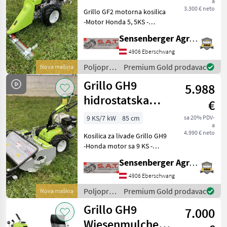
a
3.300 € neto
Grillo GF2 motorna kosilica
-Motor Honda 5, 5KS -
Zapremina 196 ccm -
Sensenberger Agrar-Technik
Kosilica s polugom od 110
cm sa širim noževima i
4906 Eberschwang
polužni prijenosnik -
Poljoprivredni
Premium Gold prodavac
Nova mašina
Hlađen zrakom -Mjen
motorni
Grillo GH9
5.988
strojevi /
Grillo
hidrostatska
€
kosilica
9 KS/7 kW
85 cm
sa 20% PDV-
a
4.990 € neto
Kosilica za livade Grillo GH9
-Honda motor sa 9 KS -
Zapremina 270cc - Zračno
Sensenberger Agrar-Technik
hlađen -Hidrostatski
prijenos -Blokada
4906 Eberschwang
diferencijala -Rotor sa 20
Poljoprivredni
Premium Gold prodavac
Nova mašina
pari 'Y' noževi
motorni
Grillo GH9
7.000
strojevi /
Grillo
Wiesenmulcher