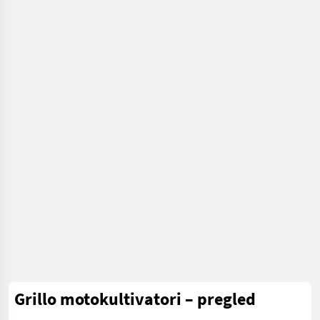
Motokultivatori i
motorne freze
Grillo motokultivatori – pregled