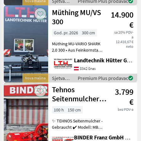
Sjetva
Premium Plus prodavac
Nova mašina
klappbar, für H
(sijačice,
Müthing MU/VS
14.900
mulčeri,
sjetvospremači
300
€
i dr) /
Müthing
God. pr. 2026
300 cm
sa 20% PDV-
a
12.416,67 €
Müthing MU-VARIO SHARK
neto
2.0 300 • Aus Feinkornstahl
QSt/E für Front- und
Landtechnik Hütter GmbH & Co KG
Heckanbau mit
Dreipunktbock Kat. 2 •
8342 Gnas
Arbeitsbreite 3m •
Sjetva
Premium Plus prodavac
Nova mašina
Transportbreite 3, 2m •
(sijačice,
Tehnos
max. Tra
3.799
mulčeri,
sjetvospremači
Seitenmulcher
€
i dr) /
MBL 150 + DWW-
Müthing
100 h
150 cm
bez PDV-a
GW
✨ TEHNOS Seitenmulcher -
Gebraucht ✔️ Modell: MBL
150 ✔️ in serienmäßiger
BINDER Franz GmbH & CoKG
Ausführung ✔️ Top-Zustand