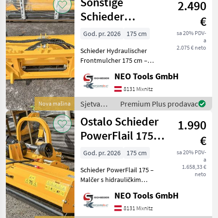
Sonstige
2.490
mulčeri,
sjetvospremači
Schieder
€
i dr) /
PowerFlail 175 –
Sonstige
God. pr. 2026
175 cm
sa 20% PDV-
a
Front
2.075 € neto
Schieder Hydraulischer
Schlegelmulcher
Frontmulcher 175 cm –
Schlegelmulcher mit
NEO Tools GmbH
Euroaufnahme Preis 2.490 €
VB Beschreibung Schieder
8131 Mixnitz
Hydraulischer Frontm
Sjetva
Premium Plus prodavac
Nova mašina
(sijačice,
Ostalo Schieder
1.990
mulčeri,
sjetvospremači
PowerFlail 175 –
€
i dr) /
mlatilica
Sonstige
God. pr. 2026
175 cm
sa 20% PDV-
a
1.658,33 €
Schieder PowerFlail 175 –
neto
Malčer s hidrauličkim
bočnim pomicanjem | NOVO
NEO Tools GmbH
**Schieder PowerFlail 175
Malčer** – Robusna
8131 Mixnitz