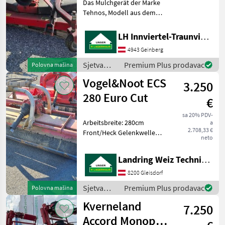
Das Mulchgerät der Marke
Tehnos, Modell aus dem
Baujahr 2016, präsentiert
sich als zuverlässiges und
LH Innviertel-Traunviertel-Urfahr eGen, Geinberg
effizientes Gerät für
4943 Geinberg
landwirtschaftliche
Arbeiten. Mit nur 80 B
Sjetva
Premium Plus prodavac
Polovna mašina
(sijačice,
Vogel&Noot ECS
3.250
mulčeri,
sjetvospremači
280 Euro Cut
€
i dr) /
Tehnos
sa 20% PDV-
Arbeitsbreite: 280cm
a
2.708,33 €
Front/Heck Gelenkwelle
neto
hydraulischer Verschub
Hämmer Sjetva (sijačice,
Landring Weiz Technikzentrum Süd
mulčeri, sjetvospremači i
dr) Tarupi
8200 Gleisdorf
Sjetva
Premium Plus prodavac
Polovna mašina
(sijačice,
Kverneland
7.250
mulčeri,
sjetvospremači
Accord Monopill