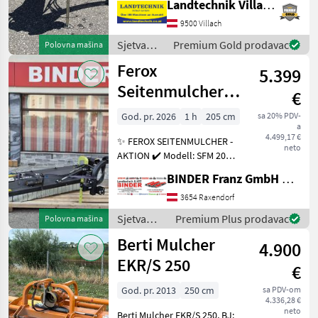
Landtechnik Villach GmbH
vratilom, bočne klizaljke,
9500 Villach
spreman za rad, odmah
dostupan. Naš profe
Sjetva
Premium Gold prodavac
Polovna mašina
(sijačice,
Ferox
5.399
mulčeri,
sjetvospremači
Seitenmulcher
€
i dr) /
SFM 205
Kuhn
God. pr. 2026
1 h
205 cm
sa 20% PDV-
a
4.499,17 €
✨ FEROX SEITENMULCHER -
neto
AKTION ✔️ Modell: SFM 205
lagernd ✔️ in serienmäßiger
BINDER Franz GmbH & CoKG
Ausführung ✔️
mittelschwere Ausführung
3654 Raxendorf
✔️ für Traktore von 60 - 85
Sjetva
Premium Plus prodavac
Polovna mašina
PS ✔️ el.dyn. g
(sijačice,
Berti Mulcher
4.900
mulčeri,
sjetvospremači
EKR/S 250
€
i dr) /
Ferox
God. pr. 2013
250 cm
sa PDV-om
4.336,28 €
neto
Berti Mulcher EKR/S 250, BJ: