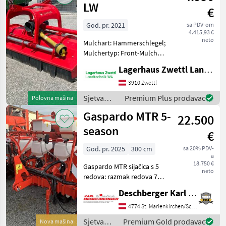
sjetvospremači
LW
€
i dr) /
Sonstige
God. pr. 2021
sa PDV-om
4.415,93 €
neto
Mulchart: Hammerschlegel;
Mulchertyp: Front-Mulcher;
Klassifizierung:
Lagerhaus Zwettl Landtechnik
Gebrauchtmaschine;
Arbeitsbreite: 2.8; Bauart:
3910 Zwettl
Angebaut; Hydraulischer
Sjetva
Premium Plus prodavac
Polovna mašina
Seitenverschub: Ja; zusä
(sijačice,
Gaspardo MTR 5-
22.500
mulčeri,
sjetvospremači
season
€
i dr) /
Tehnos
God. pr. 2025
300 cm
sa 20% PDV-
a
18.750 €
Gaspardo MTR sijačica s 5
neto
redova: razmak redova 70
cm s MTR jedinicama za
Deschberger Karl Landtechnik GesmbH & Co KG
malčiranje s preciznom
kontrolom dubine, gume
4774 St. Marienkirchen/Schärding
6.50-15, hidraulički markeri
Sjetva
Premium Gold prodavac
Nova mašina