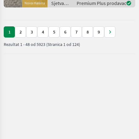
profesionalna kosilica za
Sjetva
Premium Plus prodavac
Nova mašina
traktore od cca. 25
(sijačice,
mulčeri,
sjetvospremači
i dr) /
1
2
3
4
5
6
7
8
9
Sonstige
Rezultat
1
-
48
od
5923
(Stranica 1 od 124)