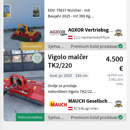
Sonstige
EDV: 75637 Mulcher - mit
Baujahr 2025 - mt 390 Kg
Standort: 2135 Neudorf Das
Verkaufsteam der Fa. Agxor
AGXOR Vertriebsgesellschaft Ost GmbH
zeigt Ihnen das
2111 Harmannsdorf-Rückersdorf
Gerät/Maschine gerne und
bittet
Sjetva
Premium Gold prodavac
Nova mašina
(sijačice,
Vigolo malčer
4.500
mulčeri,
sjetvospremači
TK2/220
€
i dr) / Ino
God. pr. 2025
220 cm
sa PDV-om
3.982,30 €
neto
Ovdje se prodaje
nekorišteni Vigolo TK2/220.
Karakteristike: - Kardansko
MAUCH Gesellschaft m.b.H. & Co.KG
vratilo - Potporni valjak -
Mehanički bočni pomak -
5274 Burgkirchen
Trotočkovna spojnica -
Sjetva
Premium Gold prodavac
Polovna mašina
Stražnja spojni
(sijačice,
mulčeri,