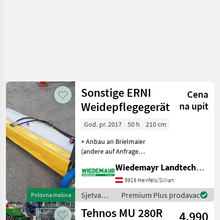
Sonstige
Sonstige ERNI
Cena
Weidepflegegerät
na upit
God. pr. 2017
50 h
210 cm
+ Anbau an Brielmaier
(andere auf Anfrage
möglich) + für leichten
Wiedemayr Landtechnik GmbH
Grasbestand + Breite ca.
210 cm + 2 große
9919 Heinfels/Sillian
verstellbare Tasträder +
Sjetva
Premium Plus prodavac
Polovna mašina
Schutztuch +
(sijačice,
Tehnos MU 280R
Hammerschlegel
4.990
mulčeri,