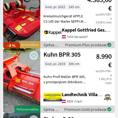
i dr) /
Sichelmulcher
€
Vigolo
God. pr. 2022
145 cm
hydr.
sa 20% PDV-
Kreiselmulchgerät APPLE
ausschwenkbar
a
CS 145 der Marke SEPPI.M
3.638 € neto
zu verkaufen. •
Kappel Gottfried Ges.m.b.H.
Lagermaschine - Neugerät •
mäht Gras und Unkraut bis
7433 Mariasdorf
zu 1cm Ø, •
Sjetva
Premium Plus prodavac
-3 %
Nova mašina
Arbeitsgeschwindigkeit 6-9
(sijačice,
Kuhn BPR 305
km/h,
8.990
mulčeri,
sjetvospremači
€
God. pr. 2019
300 cm
i dr) /
SEPPI M.
sa 20% PDV-
a
Kuhn Profi Malčer BPR 305,
7.491,67 €
s promjenjivim štitnikom
neto
sprijeda, hidrauličkim
bočnim pomicanjem,
Landtechnik Villach GmbH
valjkom za tlo s bočnim
9500 Villach
klizačima, za prednju i
stražnju montažu, čekić
Sjetva
Premium Gold prodavac
Polovna mašina
(sijačice,