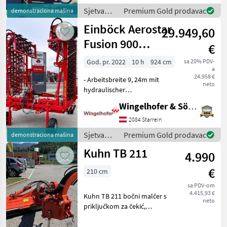
opružna zubca drljače, d=7
Sjetva
Premium Gold prodavac
demonstraciona mašina
mm-5
(sijačice,
Einböck Aerostar
29.949,60
mulčeri,
sjetvospremači
Fusion 900
€
i dr) /
Hackstriegel
Einböck
God. pr. 2022
10 h
924 cm
sa 20% PDV-
a
24.958 €
- Arbeitsbreite 9, 24m mit
neto
hydraulischer
Paketklappung - 5-teilige,
Wingelhofer & Söhne GmbH
selbsttragende
Striegelfelder - 330 Stk.
2084 Starrein
indirekt doppelgefederte
Sjetva
Premium Gold prodavac
demonstraciona mašina
Striegelzinken d=7mm-
(sijačice,
Kuhn TB 211
530mm -
4.990
mulčeri,
sjetvospremači
€
210 cm
i dr) /
Einböck
sa PDV-om
4.415,93 €
Kuhn TB 211 bočni malčer s
neto
priključkom za čekić,
hidraulički sklopiv sa
širokokutnim kardanskim