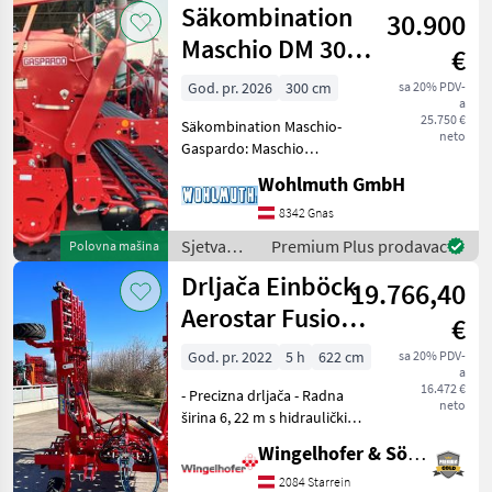
Säkombination
30.900
mulčeri,
sjetvospremači
Maschio DM 300
€
i dr) /
+ Gaspardo
Vogel&Noot
God. pr. 2026
300 cm
sa 20% PDV-
a
DAMA 300
25.750 €
Säkombination Maschio-
neto
Gaspardo: Maschio
Kreiselegge DM Classic 300,
Wohlmuth GmbH
Gelenkwelle + Gaspardo
Sämaschine DAMA 300 24r
8342 Gnas
Corex mechanisch, Corex
Sjetva
Premium Plus prodavac
Polovna mašina
Doppelscheibenschare, Ex
(sijačice,
Drljača Einböck
19.766,40
mulčeri,
sjetvospremači
Aerostar Fusion
€
i dr) /
600
Gaspardo
God. pr. 2022
5 h
622 cm
sa 20% PDV-
a
16.472 €
- Precizna drljača - Radna
neto
širina 6, 22 m s hidrauličkim
sklapanjem - 3-dijelne,
Wingelhofer & Söhne GmbH
samonosive sekcije drljače -
222 indirektno dvostruko
2084 Starrein