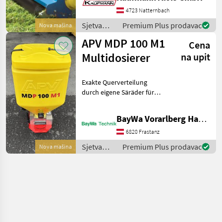
fest – Eckenverstärkung für
4723 Natternbach
Zerkleinerungsmaterial –
Stützkufen f
Sjetva
Premium Plus prodavac
Nova mašina
(sijačice,
APV MDP 100 M1
Cena
mulčeri,
sjetvospremači
Multidosierer
na upit
i dr) /
Zanon
Exakte Querverteilung
durch eigene Säräder für
jeden Abgang
Windunabhängiges und
BayWa Vorarlberg HandelsGmbH BayWa Technik
punktgenaues Ausbringen
des Saatguts Dosiereinheit
6820 Frastanz
aus Edelstahl elektrisches
Sjetva
Premium Plus prodavac
Nova mašina
Geb
(sijačice,
mulčeri,
sjetvospremači
i dr) / APV