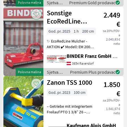
Sjetva
Premium Gold prodavac
Polovna mašina
Beleuchtung – mit 3-Punkt-
(sijačice,
Sonstige
Anbaub
2.449
mulčeri,
sjetvospremači
EcoRedLine
€
i dr) / Agri
Mulcher EM 200
Farm
God. pr. 2025
1 h
200 cm
sa 20% PDV-
a
2.040,83 €
✨ EcoRedLine Mulcher -
neto
AKTION ✔️ Modell: EM 200
für Heckanbau ✔️ in
BINDER Franz GmbH & CoKG
serienmäßiger Ausführung
✔️ Arbeitsbreite 200cm ✔️
3654 Raxendorf
Aussenbreite 215cm, ✔️
Sjetva
Premium Plus prodavac
Polovna mašina
Universal-Dreipunk
(sijačice,
Zanon TSS 1000
1.850
mulčeri,
sjetvospremači
€
God. pr. 2023
100 cm
i dr) /
Sonstige
sa 20% PDV-
a
– Getriebe mit integriertem
1.541,67 €
Freilauf PTO 1 3/8” Z6 –
neto
Rotor mit linear
Schnittsystem – Anbaubock
Kaufmann Alois GmbH