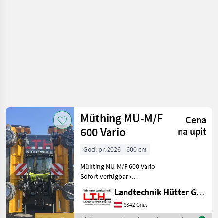
sjetvospremači
i dr) /
Vigolo
Müthing MU-M/F
Cena
600 Vario
na upit
God. pr. 2026
600 cm
Mühting MU-M/F 600 Vario
Sofort verfügbar •
Neumaschine Baujahr 2026
Landtechnik Hütter GmbH & Co KG
• Arbeitsbreit 6m • Gewicht
2 700kg • Aus Feinkornstahl
8342 Gnas
QSt/E, hydraulisch