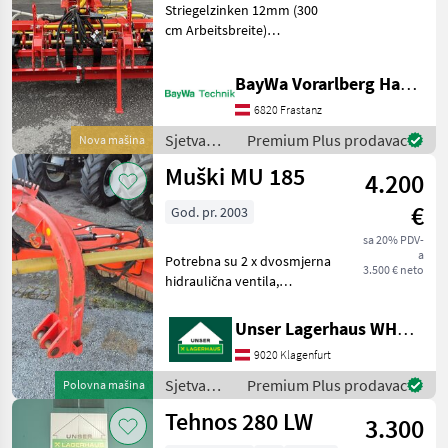
Striegelzinken 12mm (300
cm Arbeitsbreite)
Hydraulische
Walzenverstellung
BayWa Vorarlberg HandelsGmbH BayWa Technik
Zahnwalze 550mm (300 cm
Arbeitsbreite) Gefedertes
6820 Frastanz
Einebnungsblech
Sjetva
Premium Plus prodavac
Nova mašina
Warntafeln mit LED Be
(sijačice,
Muški MU 185
4.200
mulčeri,
sjetvospremači
€
God. pr. 2003
i dr) / APV
sa 20% PDV-
a
Potrebna su 2 x dvosmjerna
3.500 € neto
hidraulična ventila,
uključujući kardansko
vratilo. Prije putovanja,
Unser Lagerhaus WHG, Kärnten, Klagenfurt
nazovite nas kako biste
9020 Klagenfurt
provjerili je li stroj koji vas
zanima trenu
Sjetva
Premium Plus prodavac
Polovna mašina
(sijačice,
Tehnos 280 LW
3.300
mulčeri,
sjetvospremači