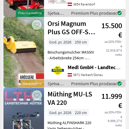
✔️ mit Walterscheid
3654 Raxendorf
Doppelweitwinkel-GW ✔️ Bj.
Sjetva
Premium Plus prodavac
Polovna mašina
2015 ✔️ seh
(sijačice,
Orsi Magnum
15.500
mulčeri,
sjetvospremači
Plus GS OFF-SET
€
i dr) /
250
Tehnos
God. pr. 2026
250 cm
sa 20% PDV-
a
12.916,67 €
Böschungsmulcher MASSIV
neto
- Arbeitsbreite 254cm -
beidseitige
Medl GmbH - Landtechnik Großhandel
Weitwinkelgelenkwelle -
außenliegendes Getriebe
3671 Marbach/Donau
mit Freilauf - starker Rotor
Sjetva
Premium Plus prodavac
Nova mašina
mit Hammerschlegel bis
(sijačice,
Müthing MU-LS
11.999
mulčeri,
sjetvospremači
VA 220
€
i dr) / Orsi
God. pr. 2026
220 cm
sa 20% PDV-
a
9.999,17 €
Müthing ALPINSHARK 220
neto
Vario Seitenmulcher -