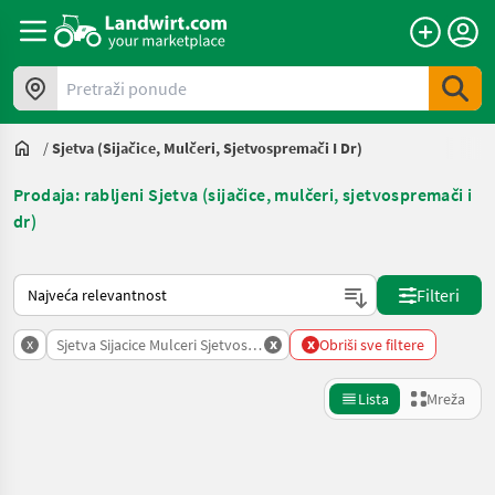
Pretraži ponude
/
Sjetva (sijačice, Mulčeri, Sjetvospremači I Dr)
Prodaja: rabljeni Sjetva (sijačice, mulčeri, sjetvospremači i
dr)
Način na koji sortira Landwirt.com
Filteri
x
x
x
Sjetva Sijacice Mulceri Sjetvospremaci I Dr
Obriši sve filtere
Lista
Mreža