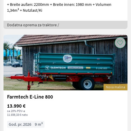
+ Breite außen: 2200mm + Breite innen: 1980 mm + Volumen
1,34m³ + Nutzlast/Ki
Dodatna oprema za traktore /
Nova mašina
Farmtech E-Line 800
13.990 €
sa 20% PDV-a
11.658,33 € neto
God. pr. 2026
9 m³