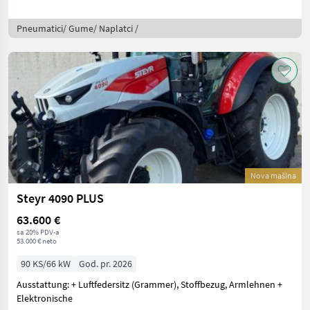
Pneumatici/ Gume/ Naplatci /
Nova mašina
Steyr 4090 PLUS
63.600 €
sa 20% PDV-a
53.000 € neto
90 KS/66 kW
God. pr. 2026
Ausstattung: + Luftfedersitz (Grammer), Stoffbezug, Armlehnen +
Elektronische