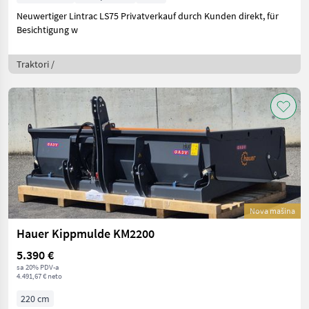
Neuwertiger Lintrac LS75 Privatverkauf durch Kunden direkt, für
Besichtigung w
Traktori /
Nova mašina
Hauer Kippmulde KM2200
5.390 €
sa 20% PDV-a
4.491,67 € neto
220 cm