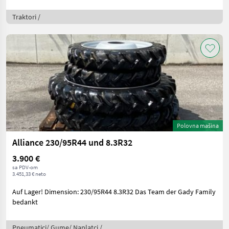
Traktori /
Polovna mašina
Alliance 230/95R44 und 8.3R32
3.900 €
sa PDV-om
3.451,33 € neto
Auf Lager! Dimension: 230/95R44 8.3R32 Das Team der Gady Family
bedankt
Pneumatici/ Gume/ Naplatci /