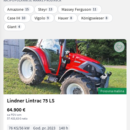
NAJPOPULARNIJE MARKE PRODAVCA
Amazone
Steyr
Massey Ferguson
15
13
11
Case IH
Vigolo
Hauer
Königswieser
10
9
8
8
Giant
4
Polovna mašina
Lindner Lintrac 75 LS
64.900 €
sa PDV-om
57.433,63 € neto
76 KS/56 kW
God. pr. 2023
140 h