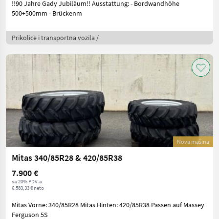
!!90 Jahre Gady Jubiläum!! Ausstattung: - Bordwandhöhe
500+500mm - Brückenm
Prikolice i transportna vozila /
Nova mašina
Mitas 340/85R28 & 420/85R38
7.900 €
sa 20% PDV-a
6.583,33 € neto
Mitas Vorne: 340/85R28 Mitas Hinten: 420/85R38 Passen auf Massey
Ferguson 5S