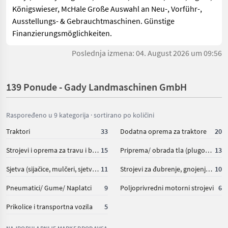
Königswieser, McHale Große Auswahl an Neu-, Vorführ-,
Ausstellungs- & Gebrauchtmaschinen. Günstige
Finanzierungsmöglichkeiten.
Poslednja izmena: 04. August 2026 um 09:56
139 Ponude - Gady Landmaschinen GmbH
Raspoređeno u 9 kategorija · sortirano po količini
Traktori
33
Dodatna oprema za traktore
20
Strojevi i oprema za travu i baliranje
15
Priprema/ obrada tla (plugovi, kultivatori, tanjurače i dr.)
13
Sjetva (sijačice, mulčeri, sjetvospremači i dr)
11
Strojevi za đubrenje, gnojenje i navodnjavanje
10
Pneumatici/ Gume/ Naplatci
9
Poljoprivredni motorni strojevi
6
Prikolice i transportna vozila
5