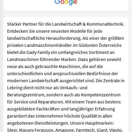
Super der 109 Gadi Markt trotz Covid 19 alles Super
Organisiert. Alle halten sich an die Hygieneregeln Masken u.
Abstand usw. Ein Großes Lob an die Familie Gady. Ich ziehe
Starker Partner für die Landwirtschaft & Kommunaltechnik.
meinen Hut vor Ihnen. Danke für den tollen Tag bei Euch.
Entdecken Sie unsere neuesten Modelle für jede
landwirtschaftliche Herausforderung. Als einer der größten
privaten Landmaschinenhändler im Südosten Österreichs
bietet die Gady Family ein umfangreiches Sortiment an
Landmaschinen führender Marken. Dazu gehören sowohl
neue als auch gebrauchte Maschinen, die auf die
unterschiedlichen und anspruchsvollen Bedürfnisse der
modernen Landwirtschaft ausgerichtet sind. Die Zentrale in
Lebring dient nicht nur als Verkaufs- und
Beratungszentrum, sondern auch als Kompetenzzentrum
für Service und Reparaturen. Mit einem Team aus bestens
ausgebildeten Fachkräften und langjähriger Erfahrung
garantiert das Unternehmen höchste Qualität in allen
angebotenen Dienstleistungen. Unsere Hauptmarken:
Steyr, Massey Ferguson, Amazone, Farmtech, Giant, Vigolo,