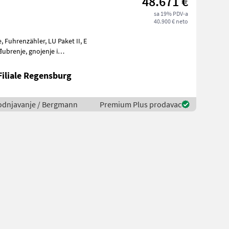
48.671 €
sa 19% PDV-a
40.900 € neto
Filiale Regensburg
avodnjavanje / Bergmann
Premium Plus prodavac