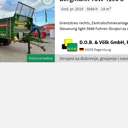
God. pr. 2019
5646 h
14 m³
Grenzstreu rechts, Zentralschmieranlage, Fuhrenzähler, LU Paket II, E
Steuerung light 5646 Fuhren Strojevi za đubrenje, gnojenje i
navodnjavanje Rasipači gnoja i ko
D.O.B. & Völk GmbH, 
93055 Regensburg
Strojevi za đubrenje, gnojenje i n
Polovna mašina