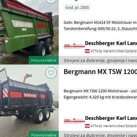
God. pr. 2005
Gebr. Bergmann M1414 SY Miststreuer m
Tandembereifung: 600/50-22, 5, Stauschieber, Heckklappe,
Deschberger Karl La
4774 St. Marienkirchen/Schärd
Strojevi za đubrenje, gnojenje i n
Polovna mašina
Bergmann MX TSW 1200 
Bergmann MX TSW 1200 Miststreuer - zul
Eigengewicht: 4.320 kg mit Kratzbodenantrieb, Stausch
Tellerstreuwerk, hydr. Heckklappe, Auf
Deschberger Karl La
4774 St. Marienkirchen/Schärd
Strojevi za đubrenje, gnojenje i n
Polovna mašina