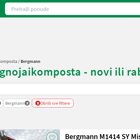
Pretraži ponude
 Komposta
/
Bergmann
nojaikomposta - novi ili rab
x
x
Bergmann
Obriši sve filtere
Bergmann M1414 SY Mis