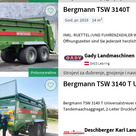
Bergmann TSW 3140T
God. pr. 2019
14 m³
INKL. RUETTEL-/UND FUHRENZAEHLER Während unserer
Öffnungszeiten sind Sie jederzeit herzlich da
Modelle vor Ort zu besichtigen. Für ein 
Gady Landmaschinen
8403 Lebring
Strojevi za đubrenje, gnojenje i n
Polovna mašina
Bergmann TSW 3140 T U
Bergmann TSW 3140 T Universalstreuer 
Tandemaachsaggregat, 2-Leiter Druckluftbremse, Brücke: 4.900 x 2.050
mm, Seitenwandhöhe 1.070 
Deschberger Karl La