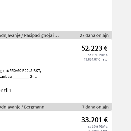
odnjavanje / Rasipači gnoja i
27 dana onlajn
52.223 €
sa 19% PDV-a
43.884,87 € neto
ardanantrieb, Grenz
nzlin
avodnjavanje / Bergmann
7 dana onlajn
33.201 €
sa 19% PDV-a
27.900 € neto