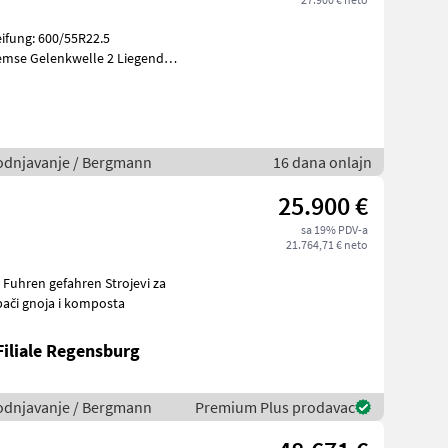
ifung: 600/55R22.5
emse Gelenkwelle 2 Liegende
tstreuw
avodnjavanje / Bergmann
16 dana onlajn
25.900 €
sa 19% PDV-a
21.764,71 € neto
 gefahren Strojevi za
Rasipači gnoja i komposta
Filiale Regensburg
avodnjavanje / Bergmann
Premium Plus prodavac