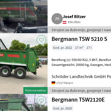
Josef Ritzer
6341 Ebbs
Strojevi za đubrenje, gnojenje i nav
Oglas
komposta
Bergmann TSW 5210 S
God. pr. 2022
17 m³
17 l
Bereifung (v): 550/60 R22, 5 BKT, Bereifung (h): 550/60 R22, 5 BKT,
Gesamtgewicht: 20000 kg, Gezogen, Heckanbau ________ 2-
Walzenstreuwerk mit K
Schröder Landtechnik GmbH Pe
17217 Penzlin
Strojevi za đubrenje, gnojenje i n
Polovna mašina
Bergmann TSW2120E
God. pr. 2020