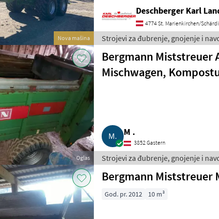
Deschberger Karl La
4774 St. Marienkirchen/Schärd
Strojevi za đubrenje, gnojenje i n
Nova mašina
Bergmann Miststreuer 
Mischwagen, Kompost
M .
3852 Gastern
Strojevi za đubrenje, gnojenje i nav
Oglas
komposta
Bergmann Miststreuer 
God. pr. 2012
10 m³