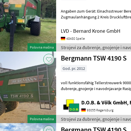
Angaben zum Gerät: Einachsstreuer Bere
Zugmaulanhängung 2 Kreis Druckluftbr
Walzen mech. Stützfuß Kratzboden Brei
LVD - Bernard Krone GmbH
48480 Spelle
Strojevi za đubrenje, gnojenje i n
Polovna mašina
Bergmann TSW 4190 S
God. pr. 2012
voll funktionsfähig Tellerstreuwerk 9000 Fuhren
đubrenje, gnojenje i navodnjavanje 
D.O.B. & Völk GmbH, 
93055 Regensburg
Strojevi za đubrenje, gnojenje i n
Polovna mašina
Bergmann TSW 4190 S