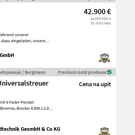
42.900 €
sa 20% PDV-a
35.750 € neto
zu eingeladen, unsere
persö
 GmbH
avodnjavanje / Bergmann
Premium Gold prodavac
niversalstreuer
Cena na upit
mit 4-Feder-Pendel-
mm, Schutzgitte
ndtechnik GesmbH & Co KG