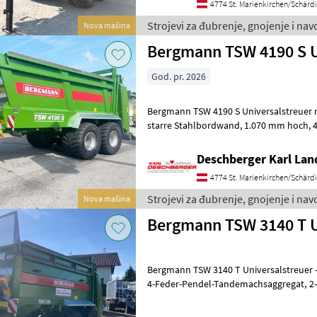
4774 St. Marienkirchen/Schärd
Strojevi za đubrenje, gnojenje i n
Nova mašina
Bergmann TSW 4190 S U
God. pr. 2026
Bergmann TSW 4190 S Universalstreuer m
starre Stahlbordwand, 1.070 mm hoch, 4-Feder-Pendel-
Tandemaachsaggregat 16 to, 
Deschberger Karl La
4774 St. Marienkirchen/Schärd
Strojevi za đubrenje, gnojenje i n
Nova mašina
Bergmann TSW 3140 T U
Bergmann TSW 3140 T Universalstreuer 
4-Feder-Pendel-Tandemachsaggregat, 2-Leiter Druckluftbremse,
Brücke: 4.900 x 2.050 mm, Seitenwandh