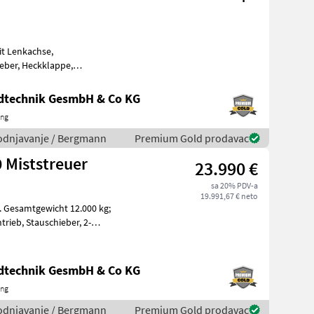
it Lenkachse,
Druckluftbremse mit ALB, Aufsatzwände links und rechts, A
ndtechnik GesmbH & Co KG
ing
avodnjavanje / Bergmann
Premium Gold prodavac
Miststreuer
23.990 €
sa 20% PDV-a
19.991,67 € neto
. Gesamtgewicht 12.000 kg;
ieber, 2-
ndtechnik GesmbH & Co KG
ing
avodnjavanje / Bergmann
Premium Gold prodavac