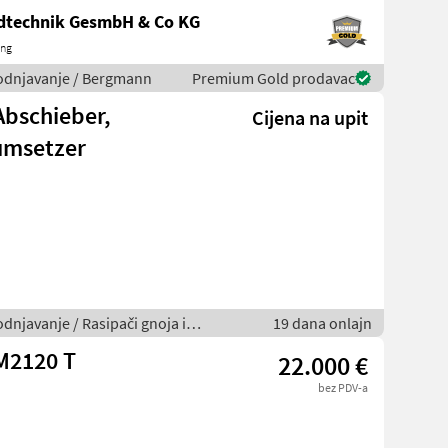
ndtechnik GesmbH & Co KG
ing
avodnjavanje / Bergmann
Premium Gold prodavac
Abschieber,
Cijena na upit
umsetzer
odnjavanje / Rasipači gnoja i
19 dana onlajn
M2120 T
22.000 €
bez PDV-a