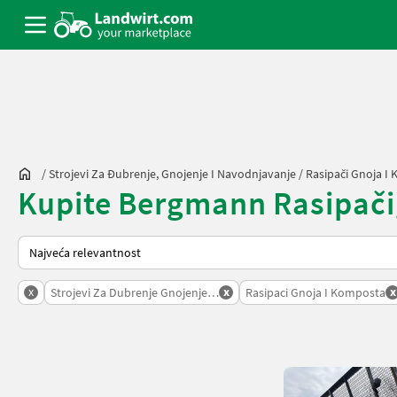
/
Strojevi Za Đubrenje, Gnojenje I Navodnjavanje
/
Rasipači Gnoja I
Kupite Bergmann Rasipačig
Način na koji sortira Landwirt.com
x
x
x
Strojevi Za Dubrenje Gnojenje I Navodnjavanje
Rasipaci Gnoja I Komposta