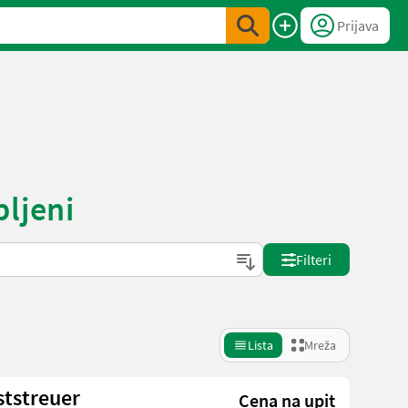
Prijava
ljeni
Filteri
Lista
Mreža
tstreuer
Cena na upit