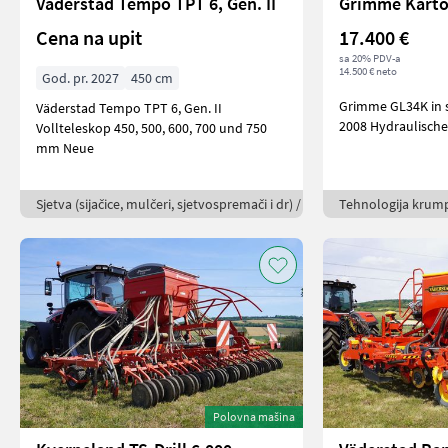
Väderstad Tempo TPT 6, Gen. II
Grimme Karto
Cena na upit
17.400 €
sa 20% PDV-a
14.500 € neto
God. pr. 2027
450 cm
Grimme GL34K in s
Väderstad Tempo TPT 6, Gen. II
2008 Hydraulisch
Vollteleskop 450, 500, 600, 700 und 750
mm Neue
Sjetva (sijačice, mulčeri, sjetvospremači i dr) /
Tehnologija krump
Polovna mašina