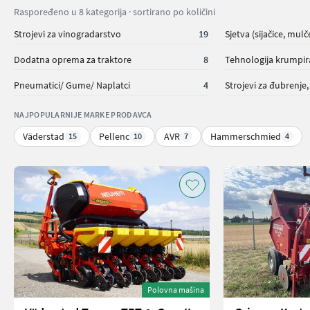
Raspoređeno u 8 kategorija · sortirano po količini
Strojevi za vinogradarstvo
19
Sjetva (sijačice, mulč
Dodatna oprema za traktore
8
Tehnologija krumpir
Pneumatici/ Gume/ Naplatci
4
Strojevi za đubrenje
NAJPOPULARNIJE MARKE PRODAVCA
Väderstad
Pellenc
AVR
Hammerschmied
15
10
7
4
Polovna mašina