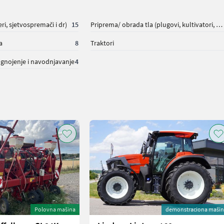
eri, sjetvospremači i dr)
15
Priprema/ obrada tla (plugovi, kultivatori, tanjurače i dr.)
a
8
Traktori
, gnojenje i navodnjavanje
4
Polovna mašina
demonstraciona maši