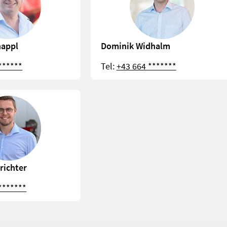
appl
Dominik Widhalm
******
Tel:
+43 664 *******
richter
*******