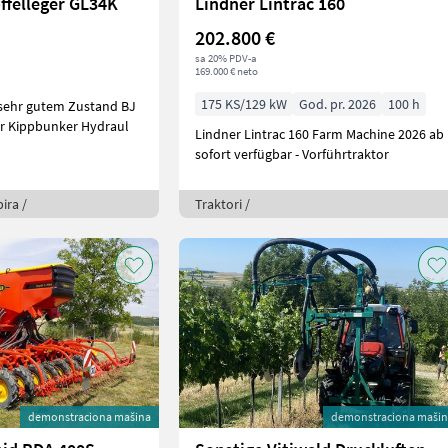
ffelleger GL34K
Lindner Lintrac 160
202.800 €
sa 20% PDV-a
169.000 € neto
175 KS/129 kW
God. pr. 2026
100 h
ehr gutem Zustand BJ
er Kippbunker Hydraul
Lindner Lintrac 160 Farm Machine 2026 ab
sofort verfügbar - Vorführtraktor
ira /
Traktori /
demonstraciona mašina
demonstraciona maši