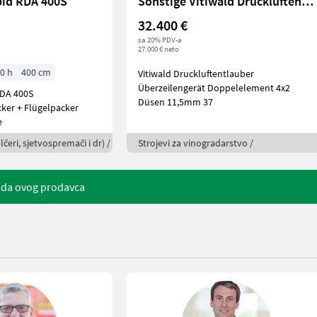
pid RDA 400S
Sonstige Vitiwald Druckluftentlauber
32.400 €
sa 20% PDV-a
27.000 € neto
0 h
400 cm
Vitiwald Druckluftentlauber
Überzeilengerät Doppelelement 4x2
RDA 400S
Düsen 11,5mm 37
ker + Flügelpacker
e
lčeri, sjetvospremači i dr) /
Strojevi za vinogradarstvo /
uda ovog prodavca