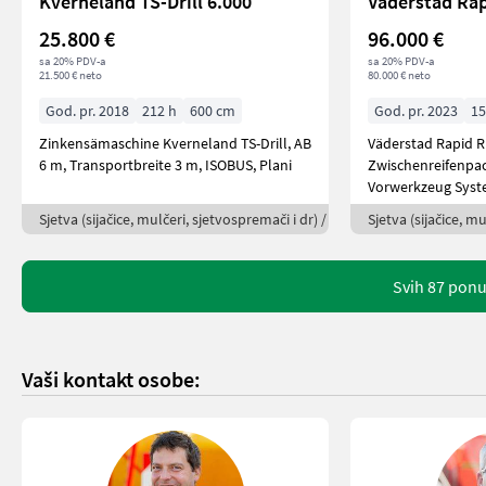
Kverneland TS-Drill 6.000
Väderstad Ra
25.800 €
96.000 €
sa 20% PDV-a
sa 20% PDV-a
21.500 € neto
80.000 € neto
God. pr. 2018
212 h
600 cm
God. pr. 2023
15
Zinkensämaschine Kverneland TS-Drill, AB
Väderstad Rapid 
6 m, Transportbreite 3 m, ISOBUS, Plani
Zwischenreifenpac
Vorwerkzeug Syst
Sjetva (sijačice, mulčeri, sjetvospremači i dr) /
Sjetva (sijačice, mu
Svih 87 pon
Vaši kontakt osobe: