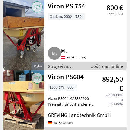
đubrenje,
Vicon PS 754
800 €
gnojenje i
navodnjavanje /
bez PDV-a
God. pr. 2002
750 l
Rasipači
mineralnog
đubriva
M .
4794 Kopfing
Strojevi za
Još 1 dan online
Oglas
đubrenje, gnojenje
Vicon PS604
892,50
i navodnjavanje /
Rasipači
€
1500 cm
600 l
mineralnog
đubriva
sa 19% PDV-
Vicon PS604 MAS335900
a
Preis gilt für vorhandenen
750 € neto
Zustand. Angebot
GREVING Landtechnik GmbH
freibleibend. Irrtümer ,
Änderungen und
48268 Greven
Zwischenverkauf