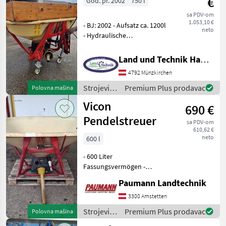
€
God. pr. 2002
750 l
navodnjavanje
/ Vicon
sa PDV-om
1.053,10 €
- BJ: 2002 - Aufsatz ca. 1200l
neto
- Hydraulische
Schieberbetätigung -
Hydraulische
Land und Technik HandelsgesmbH
Randstreueinrichtung
4792 Münzkirchen
(Schrägstellung) -
Laufrollen - Gelenkwelle -
Strojevi
Premium Plus prodavac
Polovna mašina
Edelstahl-St
za
Vicon
690 €
đubrenje,
gnojenje i
Pendelstreuer
sa PDV-om
navodnjavanje
610,62 €
/ Vicon
neto
600 l
- 600 Liter
Fassungsvermögen -
mechanische
Paumann Landtechnik
Schieberöffnung -
Gelenkwelle -
3300 Amstetten
einsatzbereiter Zustand Bei
Strojevi
Premium Plus prodavac
Polovna mašina
Interesse und für weitere
za