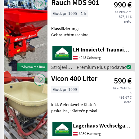
Rauch MDS 901
Fragen wenden Sie sich
990 €
đubrenje,
bitte a
gnojenje i
sa PDV-om
God. pr. 1995
1 h
navodnjavanje
876,11 €
/ Vicon
neto
Klassifizierung:
Gebrauchtmaschine;
Weitere
Maschinenmerkmale: -700l -
LH Innviertel-Traunviertel-Urfahr eGen, Geinberg
Hydraulische
4943 Geinberg
Schiebbetätigung -
Gelenkwelle -Rührwerk -
Strojevi
Premium Plus prodavac
Polovna mašina
Behälter
za
Vicon 400 Liter
Reperaturbedürftig Klateće
590 €
đubrenje,
prska
gnojenje i
sa 20% PDV-
God. pr. 1999
navodnjavanje
a
/ Rauch
491,67 €
neto
inkl. Gelenkwelle Klateće
prskalice, : Klateće prskalice
Strojevi za đubrenje,
gnojenje i navodnjavanje
Lagerhaus Wechselgau reg. Gen.m.b.H.
Rasipači mineralnog
8230 Hartberg
đubriva