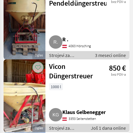
Rasipači
Pendeldüngerstreuer
bez PDV-a
mineralnog đubriva
R .
4063 Hörsching
Strojevi za
3 meseci online
Oglas
đubrenje, gnojenje i
Vicon
850 €
navodnjavanje /
Rasipači
Düngerstreuer
bez PDV-a
mineralnog đubriva
1000 l
Klaus Gelbenegger
3353 Seitenstetten
Strojevi za
Još 1 dana online
Oglas