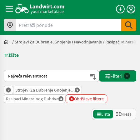
Pretraži ponude
/
Strojevi Za Đubrenje, Gnojenje I Navodnjavanje
/
Rasipači Mineraln
Tržište
Način na koji sortira Landwirt.com
Filteri
1
x
x
Strojevi Za Dubrenje Gnojenje I Navodnjavanje
x
x
Rasipaci Mineralnog Dubriva
Obriši sve filtere
Lista
Mreža