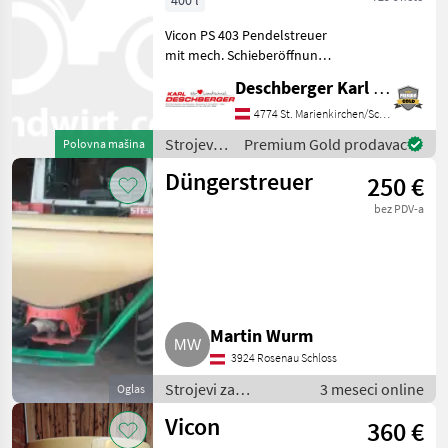
400 l
Vicon PS 403 Pendelstreuer
mit mech. Schieberöffnung
und Gelenkwelle,
Deschberger Karl Landtechnik GesmbH & Co KG
Behälterinhalt: ca. 400 Liter
- Ihr Ansprechpartner - Hr.
4774 St. Marienkirchen/Schärding
Watzenböck Mario Klateće
Strojevi
Premium Gold prodavac
Polovna mašina
prskalice, :
za
Düngerstreuer
250 €
đubrenje,
gnojenje i
bez PDV-a
navodnjavanje
/ Vicon
Martin Wurm
3924 Rosenau Schloss
Strojevi za
3 meseci online
Oglas
đubrenje, gnojenje i
Vicon
360 €
navodnjavanje /