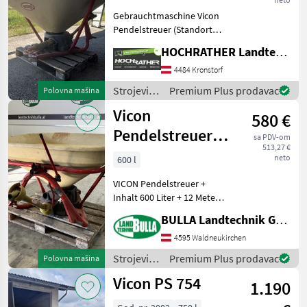
Gebrauchtmaschine Vicon
Pendelstreuer (Standort
Aschbach) Ausstattung: +
HOCHRATHER Landtechnik GmbH
Gelenkwelle +
Pendelstreuer + 3-Punkt
4484 Kronstorf
Anbau Wir nehmen uns
Strojevi
Premium Plus prodavac
Polovna mašina
gerne für Sie Zeit!
za
Vicon
580 €
đubrenje,
gnojenje i
Pendelstreuer
sa PDV-om
navodnjavanje
513,27 €
600 Liter
/ Vicon
neto
600 l
VICON Pendelstreuer +
Inhalt 600 Liter + 12 Meter
Arbeitsbreite + Gelenkwelle
BULLA Landtechnik GmbH
Klateće prskalice, : Klateće
prskalice Strojevi za
4595 Waldneukirchen
đubrenje, gnojenje i
Strojevi
Premium Plus prodavac
Polovna mašina
navodnjavanj
za
Vicon PS 754
1.190
đubrenje,
gnojenje i