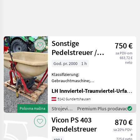
Sonstige
750 €
Pedelstreuer /
sa PDV-om
663,72 €
Düngestreuer
neto
God. pr. 2000
1 h
Klassifizierung:
Gebrauchtmaschine;
Weitere
LH Innviertel-Traunviertel-Urfahr eGen, Gundertshausen
Maschinenmerkmale: -PVC-
Behälter -Standort
5142 Gundertshausen
Gundertshausen Klateće
Strojevi
Premium Plus prodavac
Polovna mašina
prskalice, : Klateće prskalice
za
Vicon PS 403
Strojevi za đubrenje,
870 €
đubrenje,
gnojenje i
Pendelstreuer
sa 20% PDV-
navodnjavanje
a
/ Sonstige
725 € neto