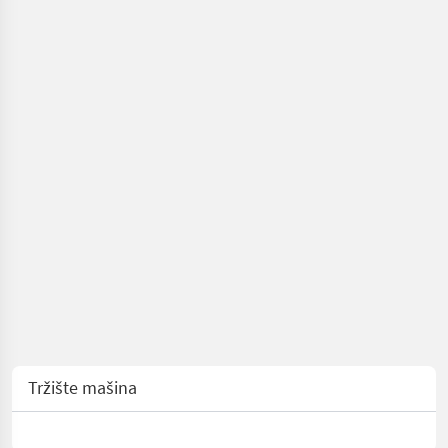
gnojenje i
navodnjavanje
/ Joskin
Tržište mašina