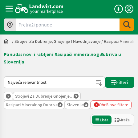
Pretraži ponude
/
Strojevi Za Đubrenje, Gnojenje I Navodnjavanje
/
Rasipači Mineraln
Ponuda: novi i rabljeni Rasipači mineralnog đubriva u
Slovenija
Način na koji sortira Landwirt.com
Filteri
x
x
Strojevi Za Dubrenje Gnojenje I Navodnjavanje
x
x
x
Rasipaci Mineralnog Dubriva
Slovenija
Obriši sve filtere
Lista
Mreža