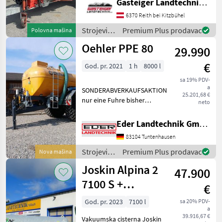
Gasteiger Landtechnik GmbH
steht ein Vakutec
Hochdruckfass mit 2.500
6370 Reith bei Kitzbühel
Litern Fassungsvermögen,
Strojevi
Premium Plus prodavac
Polovna mašina
Baujahr 2007 Das Fass wu
za
Oehler PPE 80
29.990
đubrenje,
gnojenje i
€
God. pr. 2021
1 h
8000 l
navodnjavanje
/ Vakutec
sa 19% PDV-
a
SONDERABVERKAUFSAKTION
25.201,68 €
nur eine Fuhre bisher
neto
gefahren Baujahr 2021
Exzenterschneckenpumpe
Eder Landtechnik GmbH
Behälter: 8.000 ltr. GFK-
83104 Tuntenhausen
Tank - Unterlegkeile -
Dreikammerleuchten -
Strojevi
Premium Plus prodavac
Nova mašina
Schie
za
Joskin Alpina 2
47.900
đubrenje,
gnojenje i
7100 S +
€
navodnjavanje
razdjelnik
/ Oehler
God. pr. 2023
7100 l
sa 20% PDV-
a
vučnih papuča
39.916,67 €
Vakuumska cisterna Joskin