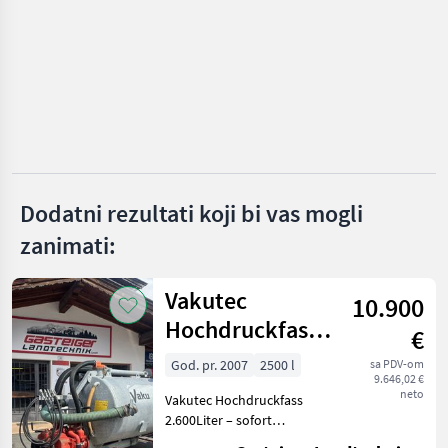
Rasipači mineralnog đubriva
1
MARKETPLACE
Ponude
Marketplace
Oglasi
trgovaca
Dodatni rezultati koji bi vas mogli
zanimati:
Vakutec
10.900
Hochdruckfass
€
2600 Liter
God. pr. 2007
2500 l
sa PDV-om
9.646,02 €
neto
Vakutec Hochdruckfass
2.600Liter – sofort
einsatzbereit Zum Verkauf