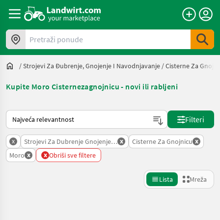
Pretraži ponude
/
Strojevi Za Đubrenje, Gnojenje I Navodnjavanje
/
Cisterne Za Gnojni
Kupite Moro Cisternezagnojnicu - novi ili rabljeni
Način na koji sortira Landwirt.com
Filteri
x
x
x
Strojevi Za Dubrenje Gnojenje I Navodnjavanje
Cisterne Za Gnojnicu
x
x
Moro
Obriši sve filtere
Lista
Mreža