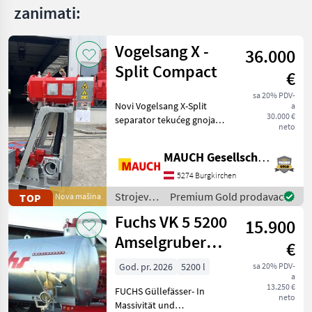
zanimati:
Vogelsang X -
36.000
Split Compact
€
sa 20% PDV-
Novi Vogelsang X-Split
a
30.000 €
separator tekućeg gnoja
neto
dostupan je ovdje: Tehničke
specifikacije: - Protok 10-20
MAUCH Gesellschaft m.b.H. & Co.KG
m³/h - Visina ispuštanja 1, 5
m - Težina 875 kg - Separa
5274 Burgkirchen
Strojevi
Premium Gold prodavac
TOP
Nova mašina
za
Fuchs VK 5 5200
15.900
đubrenje,
gnojenje i
Amselgruber
€
navodnjavanje
Edition
/
God. pr. 2026
5200 l
sa 20% PDV-
a
Vogelsang
13.250 €
FUCHS Güllefässer- In
neto
Massivität und