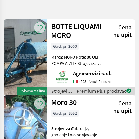
Precizirajte
pretragu
BOTTE LIQUAMI
Cena
Kategorija
Država
Filteri
4
MORO
na upit
God. pr. 2000
Prikaži 2
TRENUTNA
Resetuj
PUTANJA
rezultata
Marca: MORO Note: 80 QLI
Poljoprivredna
POMPA A VITE Strojevi za
tehnika
đubrenje, gnojenje i
Agroservizi s.r.l.
Strojevi Za
navodnjavanje Cisterne za
Dubrenje
gnojnicu
45031 Arquà Polesine
Gnojenje I
Navodnjavanje
Strojevi
Premium Plus prodavac
Polovna mašina
za
Cisterne
Moro 30
Cena
Za
đubrenje,
Gnojnicu
gnojenje i
na upit
God. pr. 1992
navodnjavanje
Moro
/ Moro
Strojevi za đubrenje,
IZABERITE
KATEGORIJU
gnojenje i navodnjavanje