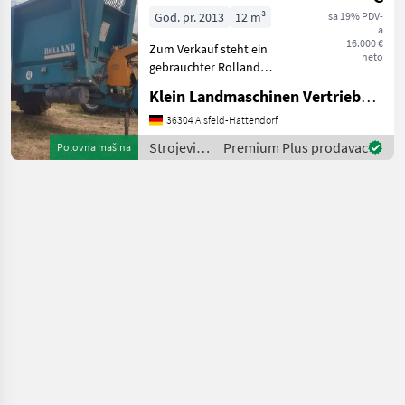
/ Fuchs
God. pr. 2013
12 m³
sa 19% PDV-
a
16.000 €
Zum Verkauf steht ein
neto
gebrauchter Rolland
Dungstreuer in
Klein Landmaschinen Vertriebs GmbH
Tiefladerbauweise, Modell
Rolltwin RT145 mit
36304 Alsfeld-Hattendorf
Vertikalstreuwerk.
Strojevi
Premium Plus prodavac
Polovna mašina
Funktionsfähig und sofort
za
einsatzberei
đubrenje,
gnojenje i
navodnjavanje
/ Rolland