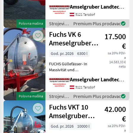
Langlebigkeit unschlagbar!
Amselgruber Landtechnik GmbH
(Stärkste Materialstärken +
Beste Materialen und Beste
5121 Tarsdorf
Komponenten der
Strojevi
Premium Plus prodavac
Polovna mašina
führenden TOP Hersteller!)
za
Fuchs VK 6
Sei
17.500
đubrenje,
gnojenje i
Ameselgruber
€
navodnjavanje
Edition
/ Fuchs
God. pr. 2026
6300 l
sa 20% PDV-
a
14.583,33 €
FUCHS Güllefässer- In
neto
Massivität und
Langlebigkeit unschlagbar!
Amselgruber Landtechnik GmbH
(Stärkste Materialstärken +
Beste Materialen und Beste
5121 Tarsdorf
Komponenten der
Strojevi
Premium Plus prodavac
Polovna mašina
führenden TOP Hersteller!)
za
Fuchs VKT 10
Sei
42.000
đubrenje,
gnojenje i
Amselgruber
€
navodnjavanje
EDITION
/ Fuchs
God. pr. 2026
10000 l
sa 20% PDV-
a