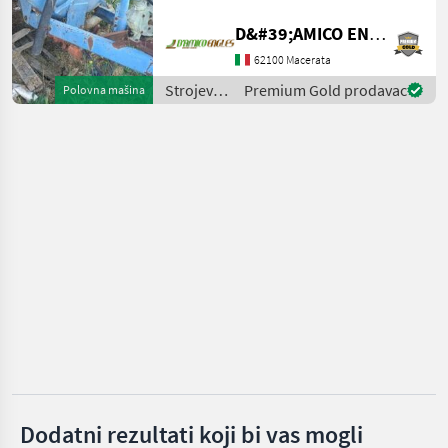
Cisterne za gnojnicu
Moro
D&#39;AMICO ENGLES SRL
62100 Macerata
Vakutec
Strojevi
Premium Gold prodavac
Polovna mašina
za
Fuchs
đubrenje,
gnojenje i
Bauer
navodnjavanje
/ Moro
Fliegl
Joskin
Prikaži
sve
(51)
MARKETPLACE
Ponude
Marketplace
Oglasi
trgovaca
Dodatni rezultati koji bi vas mogli