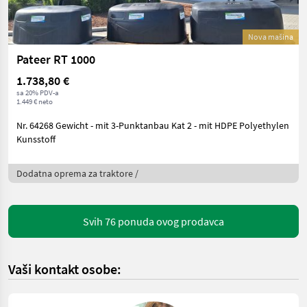
Nova mašina
Pateer RT 1000
1.738,80 €
sa 20% PDV-a
1.449 € neto
Nr. 64268 Gewicht - mit 3-Punktanbau Kat 2 - mit HDPE Polyethylen
Kunsstoff
Dodatna oprema za traktore /
Svih 76 ponuda ovog prodavca
Vaši kontakt osobe: