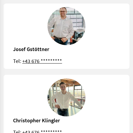
Josef Gstöttner
Tel:
+43 676 *********
Christopher Klingler
Tel:
+43 676 *********