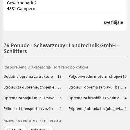
Gewerbepark 2
4851 Gampern
sve filijale
76 Ponude - Schwarzmayr Landtechnik GmbH -
Schlitters
Raspoređeno u 8 kategorija · sortirano po količini
Dodatna oprema za traktore
13
Poljoprivredni motorni strojevi
10
Strojevi za đubrenje, gnojenje i navodnjavanje
8
Strojevi i oprema za travu i baliranje
7
Oprema za staju i mljekarstvo
5
Oprema za hranidbu životinja
4
Prikolice i transportna vozila
4
Priprema/ obrada tla (plugovi, kultivatori, tanjurače i dr.)
4
NAJPOPULARNIJE MARKE PRODAVCA
Fliegl
Vakutec
16
6