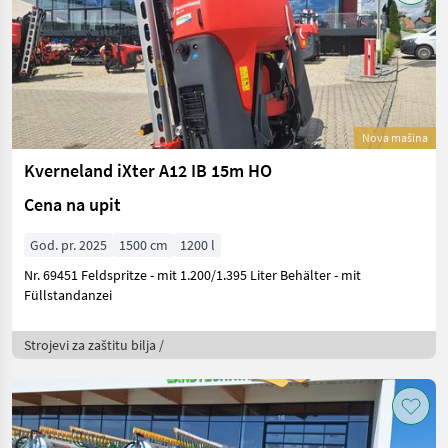
Nova mašina
Kverneland iXter A12 IB 15m HO
Cena na upit
God. pr. 2025
1500 cm
1200 l
Nr. 69451 Feldspritze - mit 1.200/1.395 Liter Behälter - mit
Füllstandanzei
Strojevi za zaštitu bilja /