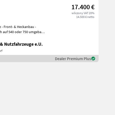
17.400 €
wliczony VAT 20%
14.500 € netto
e - Front- & Heckanbau -
h auf 540 oder 750 umgebaut
& Nutzfahrzeuge e.U.
rf
Dealer Premium Plus