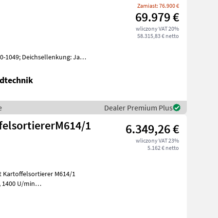
Zamiast: 76.900 €
69.979 €
wliczony VAT 20%
58.315,83 € netto
1049; Deichsellenkung: Ja;
esetisch: Ja; Häufelzentr
dtechnik
e
Dealer Premium Plus
felsortiererM614/1
6.349,26 €
wliczony VAT 23%
5.162 € netto
n