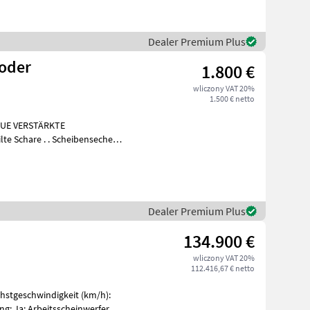
Dealer Premium Plus
roder
1.800 €
wliczony VAT 20%
1.500 € netto
NEUE VERSTÄRKTE
lte Schare . . Scheibenseche
war
Dealer Premium Plus
134.900 €
wliczony VAT 20%
112.416,67 € netto
hstgeschwindigkeit (km/h):
ng: Ja; Arbeitsscheinwerfer