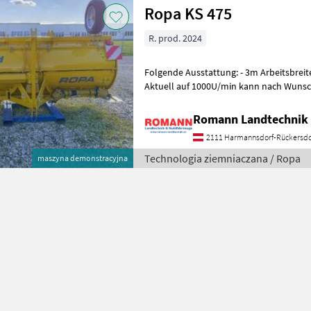
Ropa KS 475
R. prod. 2024
Folgende Ausstattung: - 3m Arbeitsbreit
Aktuell auf 1000U/min kann nach Wunsc
werden - Weitwinkelgelenkwelle - Tie
Romann Landtechnik 
2111 Harmannsdorf-Rückersdo
Technologia ziemniaczana / Ropa
maszyna demonstracyjna