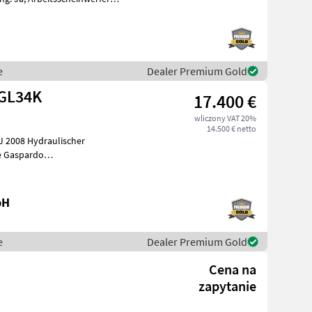
e
Dealer Premium Gold
 GL34K
17.400 €
wliczony VAT 20%
14.500 € netto
o
bereitung Flüs
bH
e
Dealer Premium Gold
Cena na
zapytanie