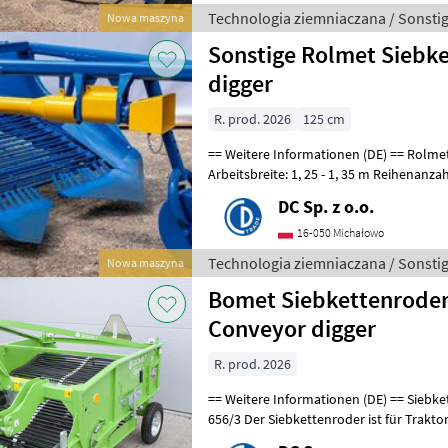
Technologia ziemniaczana / Sonsti
Nowa maszyna
Sonstige Rolmet Siebke
digger
R. prod. 2026
125 cm
== Weitere Informationen (DE) == Rolmet 2-reihiger Siebkettenroder
Arbeitsbreite: 1, 25 - 1, 35 m Reihenanzah
5 cm Betriebsgesch
DC Sp. z o.o.
16-050 Michałowo
Technologia ziemniaczana / Sonsti
Nowa maszyna
Bomet Siebkettenroder 
Conveyor digger
R. prod. 2026
== Weitere Informationen (DE) == Siebkettenroder Upus (2-reihig) Z
656/3 Der Siebkettenroder ist für Traktoren ausgelegt, die mit dem
Aufhängungssystem Dreipu