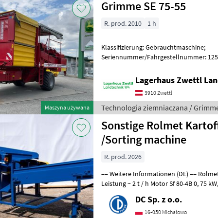
Grimme SE 75-55
R. prod. 2010
1 h
Klassifizierung: Gebrauchtmaschine;
Seriennummer/Fahrgestellnummer: 1250-
Plattform: Ja; Behältervolumen: 55; Verl
Lagerhaus Zwettl Lan
3910 Zwettl
Technologia ziemniaczana / Grimm
Maszyna używana
Sonstige Rolmet Kartof
/Sorting machine
R. prod. 2026
== Weitere Informationen (DE) == Rolmet Kartoffelsortierer M614/1
Leistung ~ 2 t / h Motor Sf 80-4B 0, 75 kW, 1400 U/mi
Stromversorgung 400V / 50Hz Sortier
DC Sp. z o.o.
16-050 Michałowo