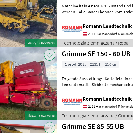
Maschine ist in einem TOP Zustand und 
werden. - alle Bänder können vom Traktor aus verstellt werden -
Rodetiefe ist vom Traktor einstellbar
Romann Landtechnik 
2111 Harmannsdorf-Rückersdo
Technologia ziemniaczana / Ropa
Maszyna używana
Grimme SE 150 - 60 UB
R. prod. 2015
2135 h
150 cm
Folgende Ausstattung: - Kartoffelaufna
Lenkautomatik - Siebkette mechanisch an
Igel 2 V-Band - Igel 3 Plattenb
Romann Landtechnik 
2111 Harmannsdorf-Rückersdo
Technologia ziemniaczana / Grimm
Maszyna używana
Grimme SE 85-55 UB