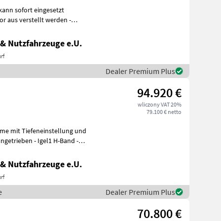
kann sofort eingesetzt
& Nutzfahrzeuge e.U.
rf
Dealer Premium Plus
94.920 €
wliczony VAT 20%
79.100 € netto
hme mit Tiefeneinstellung und
getrieben - Igel1 H-Band -
& Nutzfahrzeuge e.U.
rf
e
Dealer Premium Plus
70.800 €