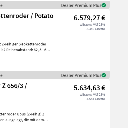
ge
Dealer Premium Plus
ttenroder / Potato
6.579,27 €
wliczony VAT 23%
5.349 € netto
l: 2 Reihenabstand: 62, 5 - 67,
ge
Dealer Premium Plus
Z 656/3 /
5.634,63 €
wliczony VAT 23%
4.581 € netto