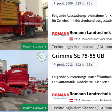
R. prod. 2006
285 h
75 cm
Folgende Ausstattung: - Aufnahme für 
für Zwiebel mit Bürstenband ausgestatt
Tiefeneinstellung und Lenkautomatik
Romann Landtechnik 
2111 Harmannsdorf-Rückersdo
Technologia ziemniaczana / Grimm
Maszyna używana
Grimme SE 75-55 UB
R. prod. 2013
192 h
75 cm
Folgende Ausstattung: - Kartoffelaufnahme mit Tiefeneinstellung und
Lenkautomatik - Rodekette - Siebkette - Längsigel als H-Igel - Querigel
als H-Plattenband - 4-r
Romann Landtechnik 
2111 Harmannsdorf-Rückersdo
Technologia ziemniaczana / Grimm
Maszyna używana