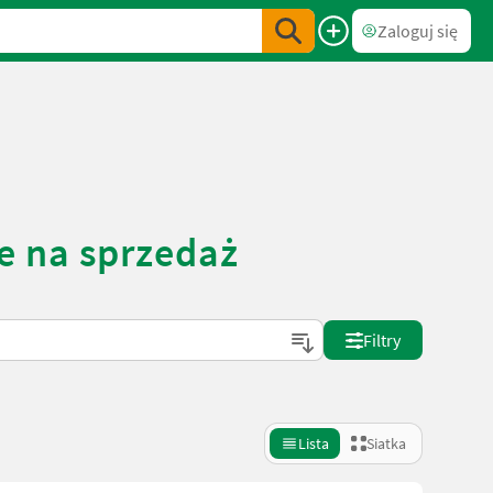
Zaloguj się
e na sprzedaż
Filtry
Lista
Siatka