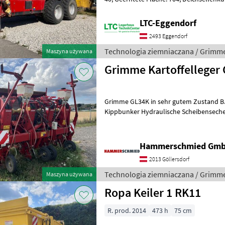
vorne: Ja; Arbeitsscheinwerfer
LTC-Eggendorf
2493 Eggendorf
Technologia ziemniaczana / Grimm
Maszyna używana
Grimme Kartoffelleger
Grimme GL34K in sehr gutem Zustand BJ 2008 Hydraulischer
Kippbunker Hydraulische Scheibenseche Gaspard
Mikrogranulatstreuer Spuranreisser Vor
Hammerschmied Gm
2013 Göllersdorf
Technologia ziemniaczana / Grimm
Maszyna używana
Ropa Keiler 1 RK11
R. prod. 2014
473 h
75 cm