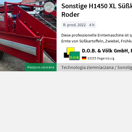
Sonstige H1450 XL Süß
Roder
R. prod. 2022
4 h
Diese professionelle Erntemaschine ist s
Ernte von Süßkartoffeln, Zwiebel, Frühkartoffeln usw entwickelt
worden: • Hydraulische Steuerung fü
D.O.B. & Völk GmbH, 
93055 Regensburg
Technologia ziemniaczana / Sonsti
Maszyna używana