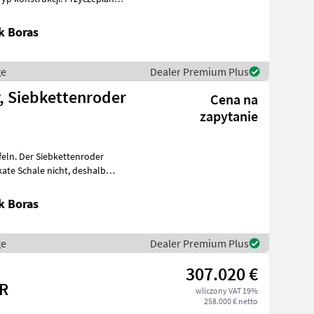
k Boras
ge
Dealer Premium Plus
r, Siebkettenroder
Cena na
zapytanie
ffeln. Der Siebkettenroder
k Boras
ge
Dealer Premium Plus
307.020 €
R
wliczony VAT 19%
258.000 € netto