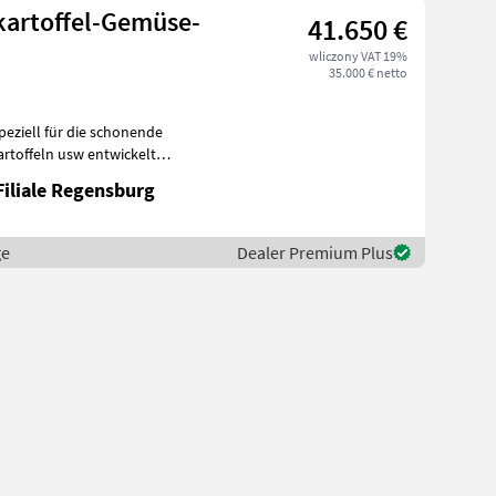
kartoffel-Gemüse-
41.650 €
wliczony VAT 19%
35.000 € netto
peziell für die schonende
Filiale Regensburg
ge
Dealer Premium Plus