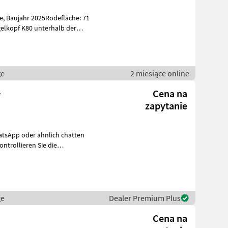
: 71
elkopf K80 unterhalb der
ge
2 miesiące online
4
Cena na
zapytanie
uch R
ge
Dealer Premium Plus
Cena na