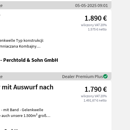
ge
05-05-2025 09:01
r
1.890 €
wliczony VAT 20%
1.575 € netto
enkwelle Typ konstrukcji:
iemniaczana Kombajny
 - Perchtold & Sohn GmbH
ge
Dealer Premium Plus
r mit Auswurf nach
1.790 €
wliczony VAT 20%
1.491,67 € netto