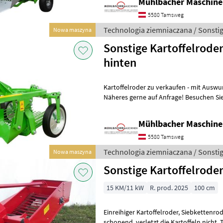
Mühlbacher Maschin
5580 Tamsweg
Technologia ziemniaczana / Sonsti
Nowa maszyna
Sonstige Kartoffelrode
hinten
Kartoffelroder zu verkaufen - mit Auswurf nach hinten - Gelenkwelle
Näheres gerne auf Anfrage! Besuchen Sie auch unsere 1.500m² große
Ausstellungshalle! T
Mühlbacher Maschin
5580 Tamsweg
Technologia ziemniaczana / Sonsti
Nowa maszyna
Sonstige Kartoffelrode
15 KM/11 kW
R. prod. 2025
100 cm
Einreihiger Kartoffelroder, Siebkettenroder. Die Maschine arbeitet sehr
schonend, verletzt die Kartoffeln nicht. Typ konstrukcji: Przyczepiany/