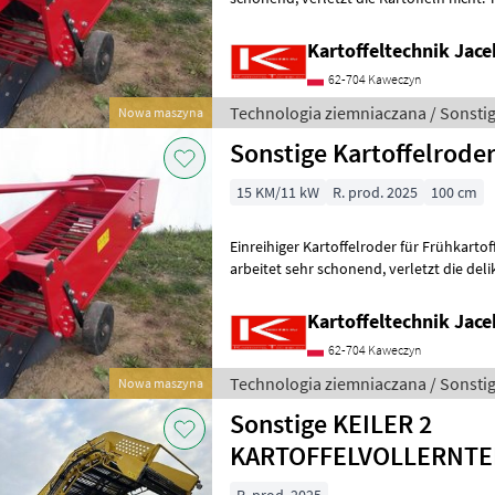
ciągniony Technologia
Kartoffeltechnik Jace
62-704 Kaweczyn
Technologia ziemniaczana / Sonsti
Nowa maszyna
Sonstige Kartoffelrode
15 KM/11 kW
R. prod. 2025
100 cm
Einreihiger Kartoffelroder für Frühkarto
arbeitet sehr schonend, verletzt die delikate Schale nicht, deshalb
besonders geeignet zum Roden v
Kartoffeltechnik Jace
62-704 Kaweczyn
Technologia ziemniaczana / Sonsti
Nowa maszyna
Sonstige KEILER 2
KARTOFFELVOLLERNTE