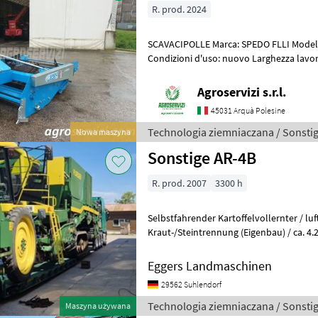
R. prod. 2024
SCAVACIPOLLE Marca: SPEDO FLLI Modello: CCPN-150 Anno: 2024
Condizioni d'uso: nuovo Larghezza lavoro 154 cm Peso 568 kg Rullo
compattatore liscio posteriore Al
Agroservizi s.r.l.
45031 Arquà Polesine
Technologia ziemniaczana / Sonsti
Nowa maszyna
Sonstige AR-4B
R. prod. 2007
3300 h
Selbstfahrender Kartoffelvollernter / l
Kraut-/Steintrennung (Eigenbau) / ca. 4.2
Betriebsstunden Im Kundenauftrag P
Eggers Landmaschinen
29562 Suhlendorf
Technologia ziemniaczana / Sonsti
Maszyna używana