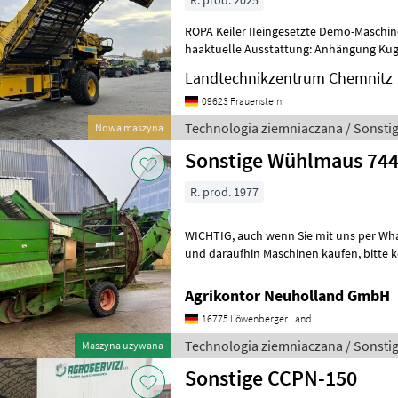
R. prod. 2025
ROPA Keiler IIeingesetzte Demo-Maschine, Baujahr 2025Rodefläche
haaktuelle Ausstattung: Anhängung Kug
Zapfwelle inkl. WegfahrsperreRechne
Landtechnikzentrum Chemnitz
09623 Frauenstein
Technologia ziemniaczana / Sonsti
Nowa maszyna
Sonstige Wühlmaus 74
R. prod. 1977
WICHTIG, auch wenn Sie mit uns per WhatsApp oder ähnlich chatten
und daraufhin Maschinen kaufen, bitte kontrollieren Sie die
Auftragsbestätigung, Proforma und a
Agrikontor Neuholland GmbH
16775 Löwenberger Land
Technologia ziemniaczana / Sonsti
Maszyna używana
Sonstige CCPN-150