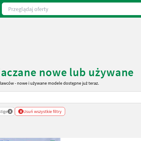
Przeglądaj oferty
iaczane nowe lub używane
awców - nowe i używane modele dostępne już teraz.
x
x
tige
Usuń wszystkie filtry