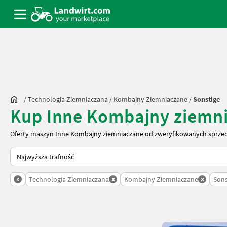
/
Technologia Ziemniaczana
/
Kombajny Ziemniaczane
/
Sonstige
Kup Inne Kombajny ziemn
Oferty maszyn Inne Kombajny ziemniaczane od zweryfikowanych sprzed
Tak sortuje się na Landwirt.com
x
x
x
Technologia Ziemniaczana
Kombajny Ziemniaczane
Sons