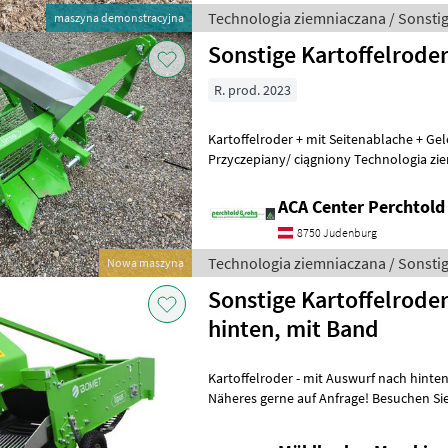
Technologia ziemniaczana / Sonsti
maszyna demonstracyjna
Sonstige Kartoffelrode
R. prod. 2023
Kartoffelroder + mit Seitenablache + Gel
Przyczepiany/ ciągniony Technologia z
ziemniaczane
ACA Center Perchtold
8750 Judenburg
Technologia ziemniaczana / Sonsti
Nowa maszyna
Sonstige Kartoffelrode
hinten, mit Band
Kartoffelroder - mit Auswurf nach hinten - mit Band - Gelenkwelle
Näheres gerne auf Anfrage! Besuchen Sie auch unsere 1.500m² große
Ausstellungshalle! Te