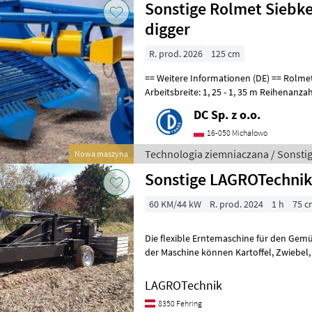
Sonstige Rolmet Siebke
digger
R. prod. 2026
125 cm
== Weitere Informationen (DE) == Rolmet 2-reihiger Siebkettenroder
Arbeitsbreite: 1, 25 - 1, 35 m Reihenanzah
5 cm Betriebsgesch
DC Sp. z o.o.
16-050 Michałowo
Technologia ziemniaczana / Sonsti
Nowa maszyna
Sonstige LAGROTechni
60 KM/44 kW
R. prod. 2024
1 h
75 c
Die flexible Erntemaschine für den Gemüsebau, made in A
der Maschine können Kartoffel, Zwiebel, Knoblauch, Rote Rüben und
noch einige andere Knollenfrü
LAGROTechnik
8350 Fehring