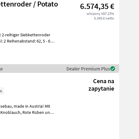
ttenroder / Potato
6.574,35 €
wliczony VAT 23%
5.345 € netto
l: 2 Reihenabstand: 62, 5 - 67,
ge
Dealer Premium Plus
k
Cena na
zapytanie
m
ustria! Mit