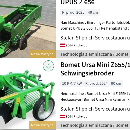
UPUS Z 656
R. prod. 2025
48 cm
Nau Maschine : Einreihiger Kartoffelsiebkettenroder / Kartoffelroder
Bomet UPUS Z 656 : für Reihenabstand : 62, 5cm-75, 00cm -
Leistungsbedarf ab 25 PS,
Stefan Stippich Servicestation
9064 Pischeldorf
Technologia ziemniaczana / Bomet
Nowa maszyna
Bomet Ursa Mini Z655/1
Schwingsiebroder
10 KM/7 kW
R. prod. 2024
90 cm
Neumaschine : Bomet Ursa Mini Z 655/1
Heckauswurf Bomet Ursa Mini kann an k
1 oder Kat.2 der 3-Punkt-Aufhängu
Stefan Stippich Servicestation
9064 Pischeldorf
Technologia ziemniaczana / Bomet
Nowa maszyna