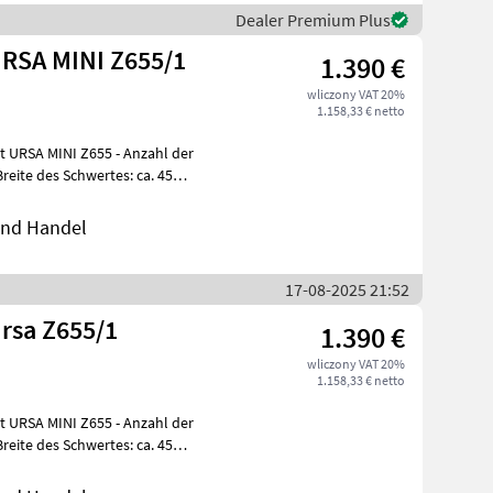
Dealer Premium Plus
URSA MINI Z655/1
1.390 €
wliczony VAT 20%
1.158,33 € netto
INI Z655 - Anzahl der
 und Handel
17-08-2025 21:52
rsa Z655/1
1.390 €
wliczony VAT 20%
1.158,33 € netto
INI Z655 - Anzahl der