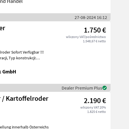
 und Handel
27-08-2024 16:12
er
1.750 €
wliczony VAT/pośrednictwo
1.548,67 € netto
oder Sofort Verfügbar !!!
acji, Typ konstrukcji:
ik GmbH
Dealer Premium Plus
/ Kartoffelroder
2.190 €
wliczony VAT 20%
1.825 € netto
tellung innerhalb Österreichs