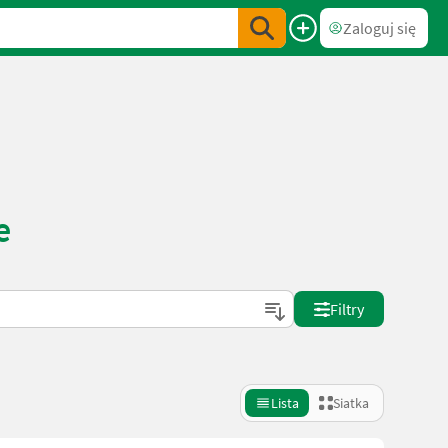
Zaloguj się
e
Filtry
Lista
Siatka