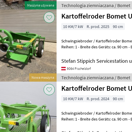
Technologia ziemniaczana / Bomet
Maszyna używana
Kartoffelroder Bomet 
10 KM/7 kW
R. prod. 2025
90 cm
Schwingsiebroder / Kartoffelroder Bomet URSA M
Reihen: 1 - Breite des Geräts: ca. 90 cm - Breite des Schwertes: ca. 45
cm - Max. Ar
Stefan Stippich Servicestation
9064 Pischeldorf
Technologia ziemniaczana / Bomet
Nowa maszyna
Kartoffelroder Bomet U
10 KM/7 kW
R. prod. 2024
90 cm
Schwingsiebroder / Kartoffelroder Bomet URSA M
Reihen: 1 - Breite des Geräts: ca. 90 cm - Breite des Schwertes: ca. 45
cm - Max. Ar