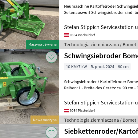
Neumaschine Kartoffelroder Schwingsie
Seitenauswurf Schwingsiebroder sind fürs Roden von Kartoffeln,
Rüben, Karotten und anderen Wurz
Stefan Stippich Servicestation
9064 Pischeldorf
Technologia ziemniaczana / Bomet
Maszyna używana
Schwingsiebroder Bome
10 KM/7 kW
R. prod. 2024
90 cm
Schwingsiebroder / Kartoffelroder Bomet URSA M
Reihen: 1 - Breite des Geräts: ca. 90 cm - Breite des Schwertes: ca. 45
cm - Max. Ar
Stefan Stippich Servicestation
9064 Pischeldorf
Technologia ziemniaczana / Bomet
Nowa maszyna
Siebkettenroder/Karto