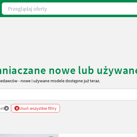
Przeglądaj oferty
niaczane nowe lub używan
edawców - nowe i używane modele dostępne już teraz.
x
x
et
Usuń wszystkie filtry