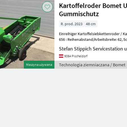
Kartoffelroder Bomet 
Gummischutz
R. prod. 2023
48 cm
Einreihiger Kartoffelsiebkettenroder / Kartoffelroder Bomet UPUS Z
656 : Reihenabstand/Arbeitsbreite: 62, 5cm-67, 5cm , - Leistungsbedarf
ab 25 PS, - Gewi
Stefan Stippich Servicestation
9064 Pischeldorf
Technologia ziemniaczana / Bomet
Maszyna używana