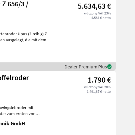
Z 656/3 /
5.634,63 €
wliczony VAT 23%
4.581 € netto
Dealer Premium Plus
ffelroder
1.790 €
wliczony VAT 20%
1.491,67 € netto
rnter zum ernten von
 -Abstand
chnik GmbH