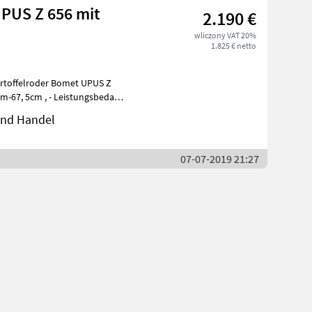
UPUS Z 656 mit
2.190 €
wliczony VAT 20%
1.825 € netto
 und Handel
07-07-2019 21:27