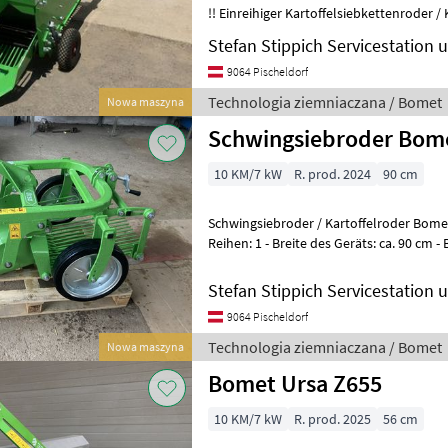
!! Einreihiger Kartoffelsiebkettenroder / Kartoffelroder Bomet UPUS Z
656 : für Reihen
Stefan Stippich Servicestation
9064 Pischeldorf
Technologia ziemniaczana / Bomet
Nowa maszyna
Schwingsiebroder Bome
10 KM/7 kW
R. prod. 2024
90 cm
Schwingsiebroder / Kartoffelroder Bomet URSA M
Reihen: 1 - Breite des Geräts: ca. 90 cm - Breite des Schwertes: ca. 45
cm - Max. Ar
Stefan Stippich Servicestation
9064 Pischeldorf
Technologia ziemniaczana / Bomet
Nowa maszyna
Bomet Ursa Z655
10 KM/7 kW
R. prod. 2025
56 cm