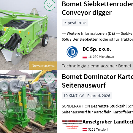
Bomet Siebkettenroder 
Conveyor digger
R. prod. 2026
== Weitere Informationen (DE) == Siebkettenroder Upus (2-reihig) Z
656/3 Der Siebkettenroder ist für Traktoren ausgelegt, die mit dem
Aufhängungssystem Dreipu
DC Sp. z o.o.
16-050 Michałowo
Technologia ziemniaczana / Bomet
Nowa maszyna
Bomet Dominator Karto
Seitenauswurf
10 KM/7 kW
R. prod. 2026
SONDERAKTION Begrenzte Stückzahl Schwingsiebroder mit
Seitenauswurf für Kartoffeln Kartoffele
Kartoffeln und anderen Wurzelpflanzen
Amselgruber Landte
5121 Tarsdorf