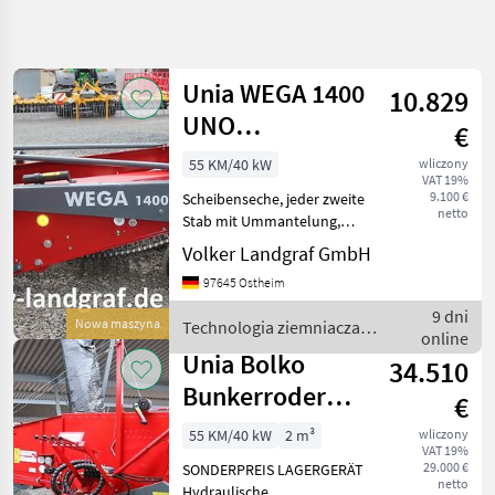
Uściślij
wyszukiwanie
Unia WEGA 1400
10.829
Kategoria
Kraj
Filtry
4
UNO
€
Siebkettenroder
55 KM/40 kW
wliczony
Pokaż 8
AKTUALNA
Zresetuj
VAT 19%
ŚCIEŻKA
wyników
9.100 €
Scheibenseche, jeder zweite
netto
technika
Stab mit Ummantelung,
rolnicza
Einstellung des
Volker Landgraf GmbH
Vibrationsmechanismus,
Technologia
97645 Ostheim
Ziemniaczana
Rüttler des Roders,
Seitliche Gummistützräder,
Kombajny
9 dni
Nowa maszyna
Technologia ziemniaczana
Ziemniaczane
Heck-Auswurf. Gegen
online
/ Unia
Aufpreis:
Unia Bolko
Unia
34.510
Bunkerroder
€
WYBIERZ
einreihig 1,9 m³
KATEGORIĘ
55 KM/40 kW
2 m³
wliczony
VAT 19%
Unia
29.000 €
SONDERPREIS LAGERGERÄT
netto
Hydraulische