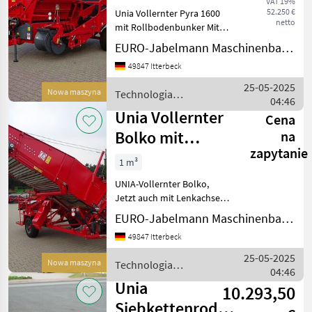
VAT 19%
52.250 €
Unia Vollernter Pyra 1600
netto
mit Rollbodenbunker Mit
Seitenaufnahme und
EURO-Jabelmann Maschinenbau GmbH
Grobkrautband,
49847 Itterbeck
zusätzliches
Reinigungselement
25-05-2025
Nowa maszyna
Technologia
(Igelband), Verlesetisch mit
04:46
ziemniaczana / Unia
Plattform und Stein
Unia Vollernter
Cena
Bolko mit
na
zapytanie
Rollboden NEU
1 m³
UNIA-Vollernter Bolko,
Jetzt auch mit Lenkachse
verfügbar! Einreihiger
EURO-Jabelmann Maschinenbau GmbH
Kartoffelvollernter mit
49847 Itterbeck
hydraulisch angetriebenem
Rollbodenbunker (Inhalt
25-05-2025
Nowa maszyna
Technologia
ca. 1250 kg, Überla
04:46
ziemniaczana / Unia
Unia
10.293,50
Siebkettenroder