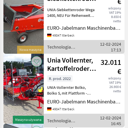
€
Wega 1400, 2
wliczony
UNIA-Siebkettenroder Wega
VAT 19%
Reihen, NEU
1400, NEU Für Reihenweite
8.650 €
650 mm - 750 mm. 2-
netto
reihiger Siebkettenroder
EURO-Jabelmann Maschinenbau GmbH
mit Ablage nach hinten als
49847 Itterbeck
Schwadleger, für
12-02-2024
Dreipunktanbau, Antrieb
Technologia
17:13
Nowa maszyna
ziemniaczana / Unia
Unia Vollernter,
32.011
Kartoffelroder,
€
Bolko mit
R. prod. 2022
wliczony
VAT 19%
Plattform,
26.900 €
UNIA-Vollernter Bolko,
netto
Bolko S, mit Plattform -
Sonderpreis, überjährige
EURO-Jabelmann Maschinenbau GmbH
Lagermaschine - Einreihiger
49847 Itterbeck
Kartoffelvollernter mit
hydraulisch angetriebenem
12-02-2024
Maszyna używana
Technologia
Rollbodenbu
16:45
ziemniaczana / Unia