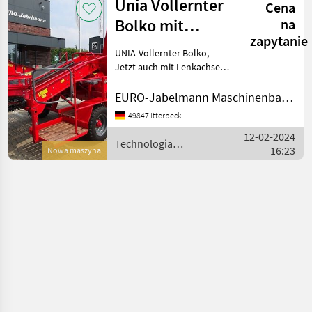
Unia Vollernter
Cena
Bolko mit
na
zapytanie
Rollboden
UNIA-Vollernter Bolko,
Jetzt auch mit Lenkachse
verfügbar! Einreihiger
Kartoffelvollernter mit
EURO-Jabelmann Maschinenbau GmbH
hydraulisch angetriebenem
49847 Itterbeck
Rollbodenbunker (Inhalt
12-02-2024
ca. 1250 kg, Überla
Technologia
16:23
Nowa maszyna
ziemniaczana / Unia