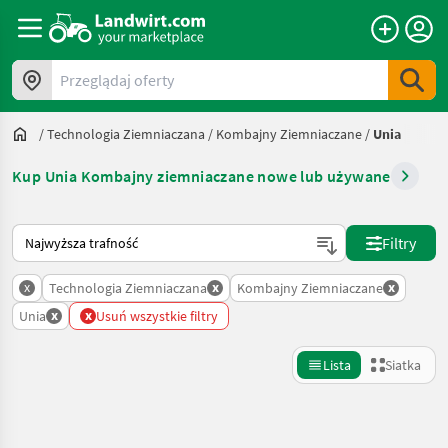
Przeglądaj oferty
/
Technologia Ziemniaczana
/
Kombajny Ziemniaczane
/
Unia
Kup Unia Kombajny ziemniaczane nowe lub używane
Tak sortuje się na Landwirt.com
Filtry
x
x
x
Technologia Ziemniaczana
Kombajny Ziemniaczane
x
x
Unia
Usuń wszystkie filtry
Lista
Siatka