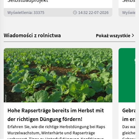
Wyświetlenia: 33375
14:32 22-07-2026
Wyświetl
Wiadomości z rolnictwa
Pokaż wszystkie
Hohe Rapserträge bereits im Herbst mit
Gebrau
der richtigen Düngung fördern!
im ers
Erfahren Sie, wie die richtige Herbstdüngung bei Raps
Das ware
Wurzelwachstum, Winterhärte und Rapserträge
gleichen 