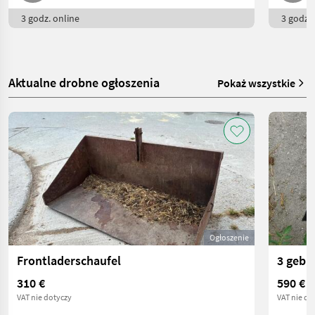
3 godz. online
3 godz. 
Aktualne drobne ogłoszenia
Pokaż wszystkie
Ogłoszenie
Frontladerschaufel
310 €
590 €
VAT nie dotyczy
VAT nie do