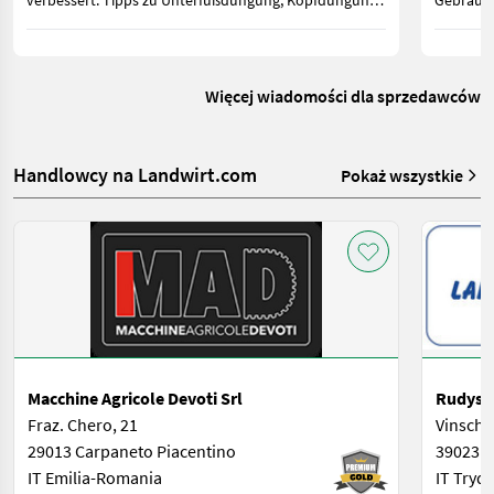
verbessert. Tipps zu Unterfußdüngung, Kopfdüngung
Gebrauch
sowie gesetzlichen Vorgaben für Österreich und
geringer
Deutschland.
zwischen
weiterhin
Więcej wiadomości dla sprzedawców
Handlowcy na Landwirt.com
Pokaż wszystkie
Macchine Agricole Devoti Srl
Rudys 
Fraz. Chero, 21
Vinschg
29013 Carpaneto Piacentino
39023 E
IT Emilia-Romania
IT Tryd