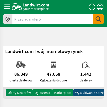
a11y.skipToContent
Przeglądaj oferty
Landwirt.com
Twój internetowy rynek
86.349
47.068
1.442
oferty dealerów
Ogłoszenia drobne
dealerzy
Oferty Dealerów
Ogloszenia
Marketplace
Wyszukiwanie Sprzed