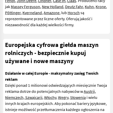
Fendt
,
John Deere
,
Lindner
,
Case IH
,
Claas
. Producenci tacy
jak
Massey Ferguson
,
New Holland
,
Deutz Fahr
,
Kuhn
,
Krone
,
Pöttinger
,
Kverneland
,
Amazone
, lub
Horsch
są
reprezentowane przez liczne oferty. Oferują jakość i
niezawodność dla każdej wielkości firmy.
Europejska cyfrowa giełda maszyn
rolniczych - bezpiecznie kupuj
używane i nowe maszyny
Działanie w całej Europie - maksymalny zasięg Twoich
reklam
Dzięki ponad 1 milionowi odwiedzających miesięcznie Twoja
reklama dotrze do potencjalnych nabywców w
Austrii,
Niemczech, Szwajcarii
,
Włochy
,
Węgry
,
Słowenia
i wielu
innych krajach europejskich. Aby pokonać bariery językowe,
istnieje możliwość przetłumaczenia każdego ogłoszenia na