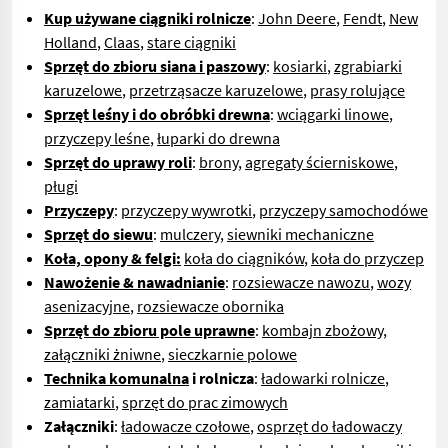
Kup używane ciągniki rolnicze
:
John Deere
,
Fendt
,
New
Holland
,
Claas
,
stare ciągniki
Sprzęt do zbioru siana i paszowy
:
kosiarki
,
zgrabiarki
karuzelowe
,
przetrząsacze karuzelowe
,
prasy rolujące
Sprzęt leśny i do obróbki drewna
:
wciągarki linowe
,
przyczepy leśne
,
łuparki do drewna
Sprzęt do uprawy roli
:
brony
,
agregaty ścierniskowe
,
pługi
Przyczepy
:
przyczepy wywrotki
,
przyczepy samochodówe
Sprzęt do siewu
:
mulczery
,
s
iewniki mechaniczne
Koła, opony & felgi:
koła do ciągników
,
koła do przyczep
Nawożenie & nawadnianie
:
rozsiewacze nawozu
,
wozy
asenizacyjne
,
rozsiewacze obornika
Sprzęt do zbioru pole uprawne
:
kombajn zbożowy
,
załączniki żniwne
,
sieczkarnie polowe
Technika komunalna
i rolnicza
:
ładowarki rolnicze
,
zamiatarki
,
sprzęt do prac zimowych
Załączniki
:
ładowacze czołowe
,
osprzęt do ładowaczy