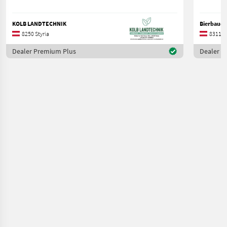
KOLB LANDTECHNIK
Bierbaue
8250 Styria
8311 St
Dealer Premium Plus
Dealer 