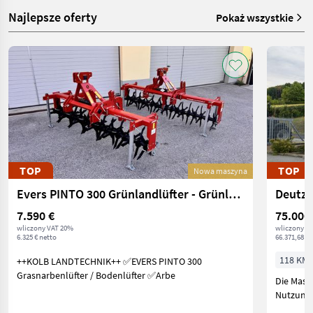
Najlepsze oferty
Pokaż wszystkie
TOP
TOP
Nowa maszyna
Evers PINTO 300 Grünlandlüfter - Grünlandlockerer - Gr
Deutz 
7.590 €
75.000
wliczony VAT 20%
wliczony V
6.325 € netto
66.371,68 € 
118 KM/
++KOLB LANDTECHNIK++ ✅EVERS PINTO 300
Grasnarbenlüfter / Bodenlüfter ✅Arbe
Die Masc
Nutzung