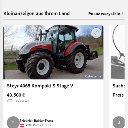
Kleinanzeigen aus Ihrem Land
Pokaż wszystkie
Ogłoszenie
Steyr 4065 Kompakt S Stage V
Suche 
43.500 €
Preis 
VAT nie dotyczy
Friedrich Babler-Franz
J
4263 Dolna Austria