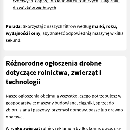
czołowych
,
osprzęt do ładowarek rolniczych
,
załączniki
do wózków widłowych
Porada:
Skorzystaj z naszych filtrów według
marki, roku,
wydajności
i
ceny
, aby znaleźć odpowiednią maszynę w kilka
sekund.
Różnorodne ogłoszenia drobne
dotyczące rolnictwa, zwierząt i
technologii
Nasze ogłoszenia obejmują wszystko, czego potrzebujesz w
gospodarstwie:
maszyny budowlane
,
ciągniki
,
sprzęt do
zbioru siana i paszowy
,
przemysł domowy
,
pasze
lub
drewno
opałowe
.
W
rynku zwierząt
rolnicy reklamują
bydło
,
konie
,
owce
,
psy
,