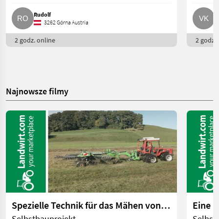
Rudolf
V
3262 Górna Austria
2 godz. online
2 godz. 
Najnowsze filmy
Spezielle Technik für das Mähen von Feuchtwiesen | landwirt.com
Selbstbauprojekt
Selbst