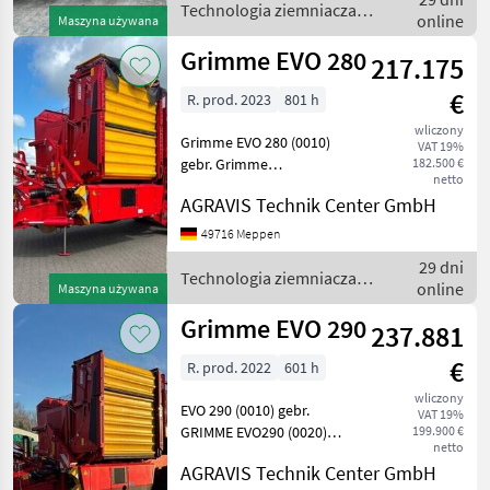
Mittenschar (0050) Autom.
Technologia ziemniaczana
online
Maszyna używana
Da
/ Grimme
Grimme EVO 280
217.175
€
R. prod. 2023
801 h
wliczony
Grimme EVO 280 (0010)
VAT 19%
gebr. Grimme
182.500 €
netto
Kartoffelvollernter EVO 280
AGRAVIS Technik Center GmbH
EasySep (0020)
Zugkugelkupplung K80
49716 Meppen
(0030) Gelenkwelle 1 3/8
29 dni
mit 6 Zähne (0040) Antrieb
Technologia ziemniaczana
online
Maszyna używana
Zapfwellendreh
/ Grimme
Grimme EVO 290
237.881
€
R. prod. 2022
601 h
wliczony
EVO 290 (0010) gebr.
VAT 19%
GRIMME EVO290 (0020)
199.900 €
netto
Performance-Line (0030)
AGRAVIS Technik Center GmbH
Zugkugelkupplung