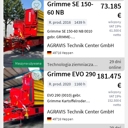
/ Grimme
Lenk
Grimme SE 150-
73.185
60 NB
€
R. prod. 2016
1439 h
wliczony
VAT 19%
61.500 €
Grimme SE 150-60 NB 0010
netto
gebr. GRIMME-
Kartoffelroder in Serie 0020
AGRAVIS Technik Center GmbH
Zugkugelkupplung K80
49716 Meppen
0030 -Zapfwelle mit 6
Nuten 0040 -Antreib mit
29 dni
Maszyna używana
Technologia ziemniaczana
Zapfwellendrehzahl
online
/ Grimme
540U/min 005
Grimme EVO 290
181.475
€
R. prod. 2020
1160 h
wliczony
EVO 290 (0010) gebr.
VAT 19%
Grimme Kartoffelroder
152.500 €
netto
(0020) Zugkugelkupplung
AGRAVIS Technik Center GmbH
K80 (0030) Antrieb
Zapfwellendrehzahl 1000
49716 Meppen
U/min (0040) verstellbares
29 dni