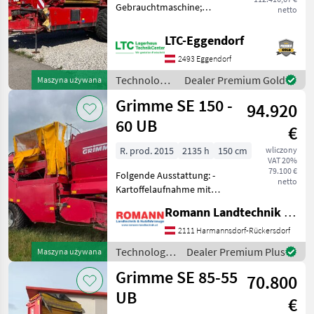
Gebrauchtmaschine;
netto
Höchstgeschwindigkeit
Bomet
(km/h): 40; Geerntete
LTC-Eggendorf
Fläche: 704;
2493 Eggendorf
AVR
Deichsellenkung: Ja;
Arbeitsscheinwerfer vorne:
Technologia
Dealer Premium Gold
Maszyna używana
Ja; Arbeitsscheinwerfer
Ropa
ziemniaczana
Grimme SE 150 -
94.920
/ Grimme
60 UB
Unia
€
R. prod. 2015
2135 h
150 cm
wliczony
Krukowiak
VAT 20%
79.100 €
Folgende Ausstattung: -
Pokaż
netto
Kartoffelaufnahme mit
wszystkie
Tiefeneinstellung und
11
Romann Landtechnik & Nutzfahrzeuge e.U.
Lenkautomatik - Siebkette
mechanisch angetrieben -
2111 Harmannsdorf-Rückersdorf
MODEL
Igel1 H-Band - Igel 2 V-Band
Technologia
Dealer Premium Plus
Maszyna używana
- Igel 3 Plattenb
ziemniaczana
Grimme SE 85-55
70.800
/ Grimme
UB
EVO
€
280