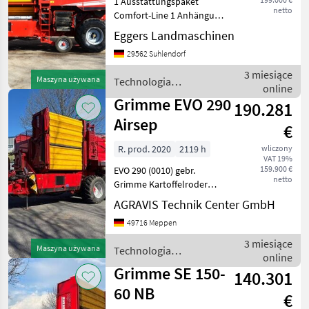
1 Ausstattungspaket
netto
Comfort-Line 1 Anhängung
Zugkugelkupplung Ø 80
Eggers Landmaschinen
mm 1 Gelenkwelle 1 3/8"
29562 Suhlendorf
mit 6 Zähnen 1 Antrieb mit
Zapfwellendrehzahl 1000
3 miesiące
Maszyna używana
Technologia
U/min 1 Vollhydrau
online
ziemniaczana / Grimme
Grimme EVO 290
190.281
Airsep
€
R. prod. 2020
2119 h
wliczony
VAT 19%
159.900 €
EVO 290 (0010) gebr.
netto
Grimme Kartoffelroder
(0020) mit AirSep
AGRAVIS Technik Center GmbH
Aussattung (0030)
49716 Meppen
Zugkugelkupplung (0040)
Gelenkwelle mit 20 Zähnen
3 miesiące
Maszyna używana
Technologia
(0050) Zapfwellendrehzahl
online
ziemniaczana / Grimme
1000 U/min
Grimme SE 150-
140.301
60 NB
€