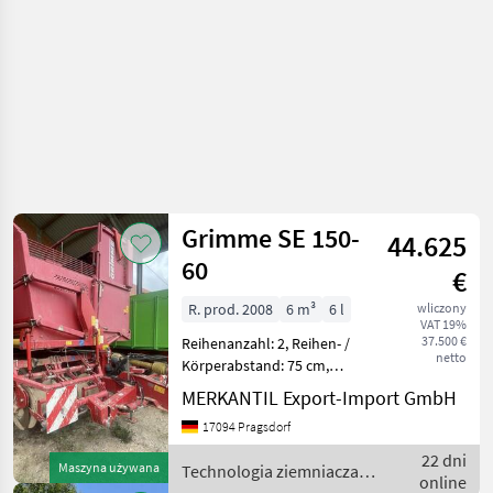
Grimme SE 150-
44.625
60
€
R. prod. 2008
6 m³
6 l
wliczony
VAT 19%
37.500 €
Reihenanzahl: 2, Reihen- /
netto
Körperabstand: 75 cm,
Reihenanzahl (2-reihig),
MERKANTIL Export-Import GmbH
Beleuchtung/Warntafeln,
17094 Pragsdorf
Dammdruckrolle /
Gitterrolle,
22 dni
Maszyna używana
Technologia ziemniaczana
Druckluftbremse, Gezogen,
online