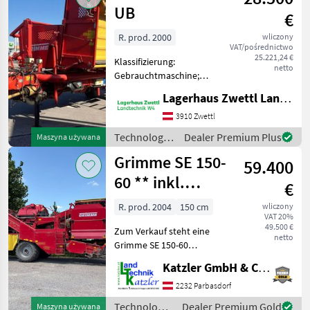
UB
SE
€
260
UB
R. prod. 2000
wliczony
VAT/pośrednictwo
SE
25.221,24 €
Klassifizierung:
75-
netto
Gebrauchtmaschine;
55
Höchstgeschwindigkeit
Lagerhaus Zwettl Landtechnik
Pokaż
(km/h): 10; Getriebetyp:
wszystkie
Manuell; Geerntete Fläche:
3910 Zwettl
1;
Technologia
Dealer Premium Plus
Maszyna używana
MARKETPLACE
Seriennummer/Fahrgestellnummer:
ziemniaczana
Grimme SE 150-
12302000; Deichselle
59.400
Oferty
Ogłoszenia
/ Grimme
Marketplace
dealerów
drobne
60 ** inkl.
€
Zwiebelaufnahme
R. prod. 2004
150 cm
wliczony
VAT 20%
**
49.500 €
Zum Verkauf steht eine
netto
Grimme SE 150-60
Kartoffelerntemaschine,
Katzler GmbH & Co.KG.
Baujahr 2004, in gutem
Zustand. Die Maschine
2232 Parbasdorf
wurde durchgesehen und
Technologia
Dealer Premium Gold
Maszyna używana