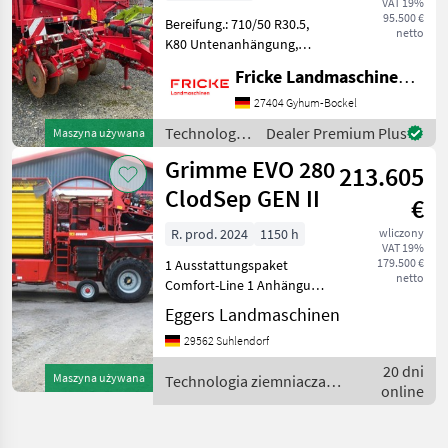
VAT 19%
95.500 €
Bereifung.: 710/50 R30.5,
netto
K80 Untenanhängung,
Gelenkwelle, ISOBUS, Load
Fricke Landmaschinen GmbH
Sensing, 75cm Reihenweite,
Separat verstellbares
27404 Gyhum-Bockel
Mittenschar,
Technologia
Dealer Premium Plus
Maszyna używana
Rodetiefenverstellung vom
ziemniaczana
Grimme EVO 280
Termi
213.605
/ Grimme
ClodSep GEN II
€
R. prod. 2024
1150 h
wliczony
VAT 19%
179.500 €
1 Ausstattungspaket
netto
Comfort-Line 1 Anhängung
Zugkugelkupplung Ø 80
Eggers Landmaschinen
mm 1 Gelenkwelle 1 3/8"
29562 Suhlendorf
mit 6 Zähnen 1 Antrieb mit
Zapfwellendrehzahl 1000
20 dni
Maszyna używana
Technologia ziemniaczana
U/min 1 Vollhydrau
online
/ Grimme