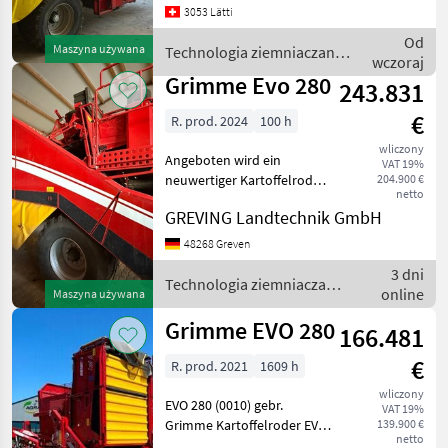
3053 Lätti
kierowana, Kompensacja
nachylenia, Platforma,
Od
Maszyna używana
Technologia ziemniaczana
Sortowanie, Stół selekcyjny,
wczoraj
/ Grimme
Dach
Grimme Evo 280
243.831
€
R. prod. 2024
100 h
wliczony
Angeboten wird ein
VAT 19%
neuwertiger Kartoffelroder
204.900 €
netto
aus dem Jahr 2024,
GREVING Landtechnik GmbH
inklusive
Schwadaufnahme!
48268 Greven
Gerodete Fläche: ca. 80 ha!
3 dni
Der Standort der Maschine
Technologia ziemniaczana
online
Maszyna używana
ist derzeit noch bei
/ Grimme
Grimme EVO 280
166.481
€
R. prod. 2021
1609 h
wliczony
EVO 280 (0010) gebr.
VAT 19%
Grimme Kartoffelroder EVO
139.900 €
netto
280 EasySep (0020)