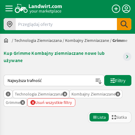
Przeglądaj oferty
/
Technologia Ziemniaczana
/
Kombajny Ziemniaczane
/
Grimme
Kup Grimme Kombajny ziemniaczane nowe lub
używane
Tak sortuje się na Landwirt.com
Filtry
x
x
x
Technologia Ziemniaczana
Kombajny Ziemniaczane
x
x
Grimme
Usuń wszystkie filtry
Lista
Siatka