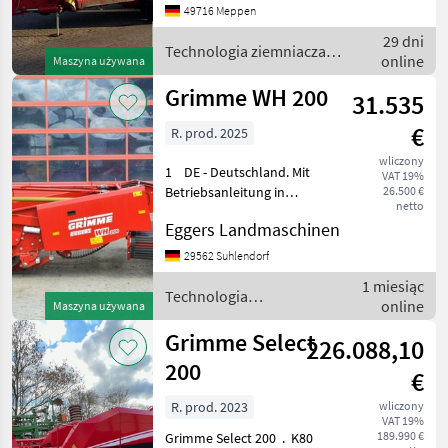
durchschn. 80 mm (0040)
49716 Meppen
Gelenkwelle 1 3/4" mit 20
29 dni
Zähnen (0050) Antrieb mit
Technologia ziemniaczana
online
Maszyna używana
Zapfwe
/ Grimme
Grimme WH 200
31.535
€
R. prod. 2025
wliczony
1 DE - Deutschland. Mit
VAT 19%
Betriebsanleitung in
26.500 €
netto
Amtssprache
Eggers Landmaschinen
Zapfwellendrehzahl 1
Antrieb mit
29562 Suhlendorf
Zapfwellendrehzahl 540
1 miesiąc
U/min Reihenweite 1
Technologia
online
Maszyna używana
Reihenweite 75 cm Aufna
ziemniaczana / Grimme
Grimme Select
226.088,10
200
€
R. prod. 2023
wliczony
VAT 19%
189.990 €
Grimme Select 200 . K80