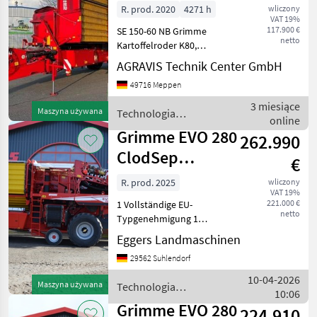
R. prod. 2020
4271 h
wliczony
VAT 19%
117.900 €
SE 150-60 NB Grimme
netto
Kartoffelroder K80,
Untenanhängung, 1000
AGRAVIS Technik Center GmbH
U/min Zapfwelle
49716 Meppen
Drucklufbremse,
Deichsellenkung,
3 miesiące
Maszyna używana
Technologia
Achslenkung Achs-
online
ziemniaczana / Grimme
Mittenfindung, Autom.
Grimme EVO 280
262.990
Neigungsausg
ClodSep
€
NonStop GEN II
R. prod. 2025
wliczony
VAT 19%
221.000 €
1 Vollständige EU-
netto
Typgenehmigung 1
Ausstattungspaket
Eggers Landmaschinen
Comfort-Line 1 Anhängung
29562 Suhlendorf
Zugkugelkupplung 80 mm
1 Gelenkwelle 1 3/8" mit 6
10-04-2026
Maszyna używana
Technologia
Zähnen 1 Antrieb mit
10:06
ziemniaczana / Grimme
Zapfwellend
Grimme EVO 280
224.910