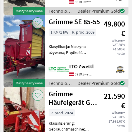
3910 Zwettl
Klumpenabtrennung;
Service Historie: Ja; Anzahl
Technologia
Dealer Premium Gold
Maszyna używana
Vorbesitzer: 1; Wei
ziemniaczana
Grimme SE 85-55
49.800
/ Grimme
€
1 KM/1 kW
R. prod. 2009
wliczony
VAT 20%
Klasyfikacja: Maszyna
41.500 €
używana; Prędkość
netto
maksymalna (km/h): 25;
Skoszona powierzchnia:
LTC-Zwettl
667; Numer seryjny/Numer
3910 Zwettl
podwozia: N/A; Skręt dyszla:
Tak; Stół sortujący: Tak;
Technologia
Dealer Premium Gold
Maszyna używana
ziemniaczana
Grimme
21.590
/ Grimme
Häufelgerät GH
€
4RG Oeko
R. prod. 2024
wliczony
VAT 20%
17.991,67 €
Klassifizierung:
netto
Gebrauchtmaschine;