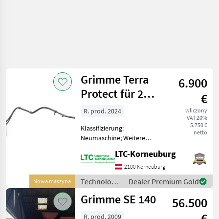
Grimme Terra
6.900
Protect für 2
€
reihen
R. prod. 2024
wliczony
VAT 20%
5.750 €
Klassifizierung:
netto
Neumaschine; Weitere
Maschinenmerkmale:
LTC-Korneuburg
Grimme Terra Protect
(Querdammhäufler) für 2
2100 Korneuburg
reihigen
Technologia
Dealer Premium Gold
Nowa maszyna
Kartoffelleger/Fräse.
ziemniaczana
Grimme SE 140
Kompletter Bausatz zur
56.500
/ Grimme
Selbstmon
€
R. prod. 2009