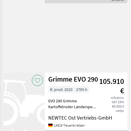
ziemniaczana / Grimme
Grimme EVO 290
105.910
€
R. prod. 2020
2765 h
wliczony
EVO 290 Grimme
VAT 19%
Kartoffelroder Länderspezif.
89.000 €
netto
Ausstatt. für Deutschland
NEWTEC Ost Vertriebs-GmbH
Zugkugelkupplung 80 mm
Durchm.l Gelenkwelle mit 6
14929 Treuenbrietzen
Zähnen Antrieb mit