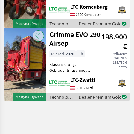
Seriennummer/Fahrgestellnummer:
LTC-Korneuburg
94004543; Service Historie:
Ja; Anzahl Vorbesitzer: 1;
2100 Korneuburg
Weitere
Technologia
Dealer Premium Gold
Maszyna używana
Maschinenmerkmale:
ziemniaczana
Grimme EVO 290
Standort der Ma
198.900
/ Grimme
Airsep
€
R. prod. 2020
1 h
wliczony
VAT 20%
165.750 €
Klassifizierung:
netto
Gebrauchtmaschine;
Höchstgeschwindigkeit
LTC-Zwettl
(km/h): 25; Geerntete
Fläche: 652;
3910 Zwettl
Seriennummer/Fahrgestellnummer:
Technologia
Dealer Premium Gold
Maszyna używana
41200189; Deichsellenkung:
ziemniaczana
Ja; Plattform
/ Grimme