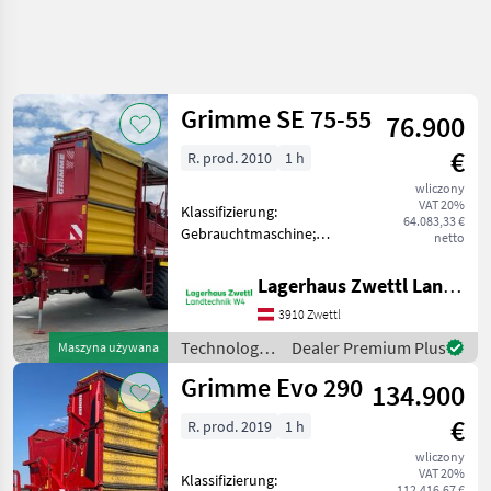
Uściślij
wyszukiwanie
Grimme SE 75-55
76.900
Kategoria
Kraj
Filtry
4
€
R. prod. 2010
1 h
wliczony
Pokaż 88
AKTUALNA
Zresetuj
VAT 20%
Klassifizierung:
ŚCIEŻKA
wyników
64.083,33 €
Gebrauchtmaschine;
netto
technika
Seriennummer/Fahrgestellnummer:
rolnicza
1250-1049;
Lagerhaus Zwettl Landtechnik
Technologia
Deichsellenkung: Ja;
Ziemniaczana
3910 Zwettl
Plattform: Ja;
Kombajny
Behältervolumen: 55;
Technologia
Dealer Premium Plus
Maszyna używana
Ziemniaczane
Verlesetisch: Ja;
ziemniaczana
Grimme Evo 290
Grimme
Häufelzentr
134.900
/ Grimme
€
R. prod. 2019
1 h
WYBIERZ
KATEGORIĘ
wliczony
VAT 20%
Klassifizierung:
Grimme
112.416,67 €