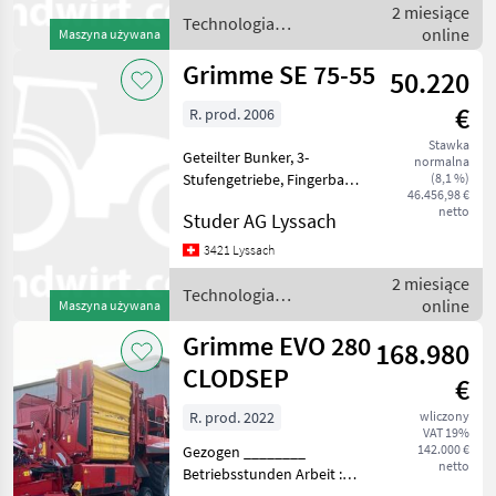
2 miesiące
Zapfwellendrehz. 1000
Technologia
online
Maszyna używana
ziemniaczana / Grimme
Grimme SE 75-55
50.220
€
R. prod. 2006
Stawka
Geteilter Bunker, 3-
normalna
Stufengetriebe, Fingerband
(8,1 %)
46.456,98 €
K80, hydr. Bremse,
netto
Studer AG Lyssach
Zubehör: Kamera und
Beleuchtung ab grossem
3421 Lyssach
Service Technologia
2 miesiące
ziemniaczana Kombajny
Technologia
online
Maszyna używana
ziemniacza
ziemniaczana / Grimme
Grimme EVO 280
168.980
CLODSEP
€
R. prod. 2022
wliczony
VAT 19%
142.000 €
Gezogen ________
netto
Betriebsstunden Arbeit :