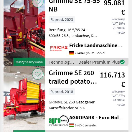
Grimme SE 75-55
95.081
/ Grimme
NB
€
R. prod. 2023
wliczony
VAT 19%
79.900 €
Bereifung: 16.5/85-24 +
netto
600/55-26.5, Lenkachse, K80
Untenanhängung,
Fricke Landmaschinen GmbH
Gelenkwelle,
Druckluftbremse,
27404 Gyhum-Bockel
Eigenhydraulik,
Technologia
Dealer Premium Plus
Maszyna używana
Dammaufnahme,
ziemniaczana
Grimme SE 260
automatische
116.713
/ Grimme
Dammmittenfindung, 1 Sch
trailed potato
€
harvester, C50
R. prod. 2018
wliczony
VAT 27%
monitor + j
91.900 €
GRIMME SE 260 Gezogener
netto
Kartoffelroder, VC50-
Monitor + Joystick,
AGROPARK - Euro Noliker Kft.
Kameras, Typ UB, 6.000 kg
Bunker,
6765 Csengele
Druckluftbremsanlage, 484