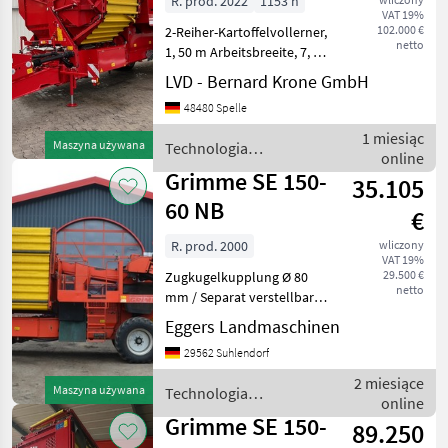
R. prod. 2022
1153 h
VAT 19%
102.000 €
2-Reiher-Kartoffelvollerner,
netto
1, 50 m Arbeitsbreeite, 7, 5 t
Bunker, Neigungsausgleich,
LVD - Bernard Krone GmbH
Achslenkung,
48480 Spelle
Dammdruckregelung,
Deichsellenkung, elektr.
1 miesiąc
Maszyna używana
Technologia
Bedienung, Terminal: Vi
online
ziemniaczana / Grimme
Grimme SE 150-
35.105
60 NB
€
R. prod. 2000
wliczony
VAT 19%
29.500 €
Zugkugelkupplung Ø 80
netto
mm / Separat verstellbares
Mittenschar anstelle von
Eggers Landmaschinen
mittleren Sechscheiben /
29562 Suhlendorf
Steinsicherung für
Spatenschar / Mechanische
2 miesiące
Maszyna używana
Technologia
Rodetiefenverstellung
online
ziemniaczana / Grimme
Grimme SE 150-
89.250