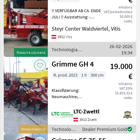
wliczony
!! VERFÜGBAR AB CA. ENDE
VAT/pośrednictwo
JULI !! Ausstattung: -
50.000 €
netto
Anhängung Deichsel
Steyr Center Waldviertel, Vitis
unterhalb der Zapfwelle -
Hydraulischer Stützfuß -
3902 Vitis
Hydraulische
26-02-2026
Deichsellenkung - Hydraul
Technologia
19:34
Maszyna używana
ziemniaczana / Grimme
Grimme GH 4
19.000
€
R. prod. 2023
1 h
300 cm
wliczony
VAT 20%
Klassifizierung:
15.833,33 €
Neumaschine;
netto
Seriennummer/Fahrgestellnummer:
94004315; Weitere
LTC-Zwettl
Maschinenmerkmale:
3910 Zwettl
Neumaschine - prompt
verfügbar Häufelgerät
Technologia
Dealer Premium Gold
Nowa maszyna
Grimme GH 4 Dammfor
ziemniaczana