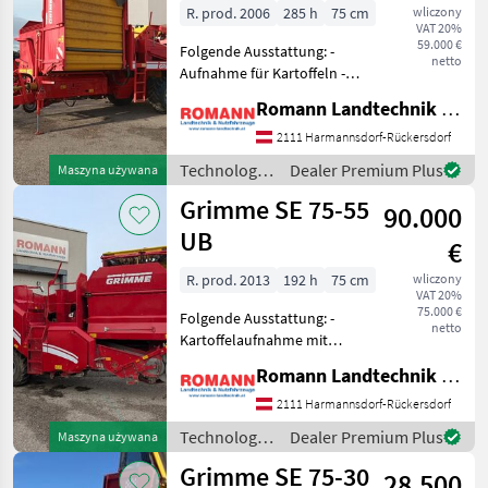
R. prod. 2006
285 h
75 cm
wliczony
EVO
VAT 20%
290
59.000 €
Folgende Ausstattung: -
netto
EVO
Aufnahme für Kartoffeln -
290
Schwadaufnahme für
Airsep
Romann Landtechnik & Nutzfahrzeuge e.U.
Zwiebel mit Bürstenband
SE
ausgestattet -
2111 Harmannsdorf-Rückersdorf
140
Kartoffelaufnahme mit
Technologia
Dealer Premium Plus
Maszyna używana
Tiefeneinstellung und
SE
ziemniaczana
Grimme SE 75-55
Lenkautomatik
150-
90.000
/ Grimme
60
UB
€
SE
150-
R. prod. 2013
192 h
75 cm
wliczony
60
VAT 20%
NB
75.000 €
Folgende Ausstattung: -
netto
Kartoffelaufnahme mit
SE
150-
Tiefeneinstellung und
Romann Landtechnik & Nutzfahrzeuge e.U.
60
Lenkautomatik - Rodekette
NBR
- Siebkette - Längsigel als H-
2111 Harmannsdorf-Rückersdorf
SE
Igel - Querigel als H-
Technologia
Dealer Premium Plus
Maszyna używana
150-
Plattenband - 4-r
ziemniaczana
60
Grimme SE 75-30
28.500
UB
/ Grimme