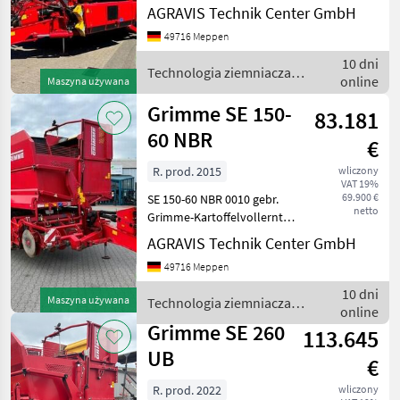
AGRAVIS Technik Center GmbH
Zugkugelkupplung (0030)
Zapfwellendrehzahl 540
49716 Meppen
U/min (0040) verstellbares
10 dni
Mittenschar (0050) Autom.
Technologia ziemniaczana
online
Maszyna używana
/ Grimme
Grimme SE 150-
83.181
60 NBR
€
R. prod. 2015
wliczony
VAT 19%
69.900 €
SE 150-60 NBR 0010 gebr.
netto
Grimme-Kartoffelvollernter
0020 Untenanhängung K80,
AGRAVIS Technik Center GmbH
Gelenkwelle, 0030
49716 Meppen
Eingangsgetriebe 1000
U/Min, 0040 2 Kreis
10 dni
Maszyna używana
Technologia ziemniaczana
Druckluftbremsanlage,
online
/ Grimme
0050 h
Grimme SE 260
113.645
UB
€
R. prod. 2022
wliczony