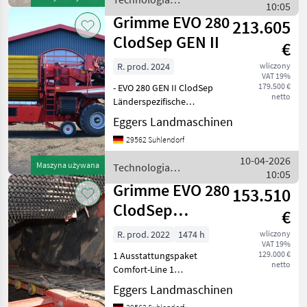
Aufnahmeweite: 600 mm 1
10:05
ziemniaczana / Grimme
Grimme EVO 280
213.605
ClodSep GEN II
€
R. prod. 2024
wliczony
VAT 19%
179.500 €
- EVO 280 GEN II ClodSep
netto
Länderspezifische
Ausstattung für
Eggers Landmaschinen
Deutschland - Vollständige
29562 Suhlendorf
EU Typengenehmigung -
Comfort-Line -
10-04-2026
Maszyna używana
Technologia
Zugkugelkupplung
10:05
ziemniaczana / Grimme
Durchmesser 80 mm -
Grimme EVO 280
153.510
Gelen
ClodSep
€
NonStop 17
R. prod. 2022
1474 h
wliczony
VAT 19%
129.000 €
1 Ausstattungspaket
netto
Comfort-Line 1
Zugkugelkupplung Ø 80
Eggers Landmaschinen
mm 1 Gelenkwelle 1 3/8"