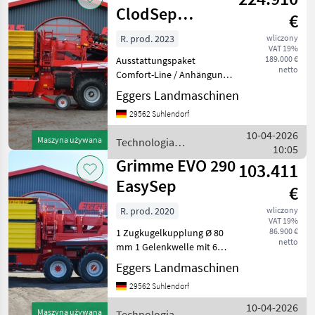
ClodSep
€
NonStop 17
R. prod. 2023
wliczony
VAT 19%
189.000 €
Ausstattungspaket
netto
Comfort-Line / Anhängung
Zugkugelkupplung 80 mm /
Eggers Landmaschinen
Gelenkwelle 1 3/8 Zoll mit 6
29562 Suhlendorf
Zähnen / Antrieb mit
Zapfwellendrehzahl 540
10-04-2026
Maszyna używana
Technologia
U/min / Direktantrieb /
10:05
ziemniaczana / Grimme
Grimme EVO 290
103.411
EasySep
€
R. prod. 2020
wliczony
VAT 19%
86.900 €
1 Zugkugelkupplung Ø 80
netto
mm 1 Gelenkwelle mit 6
Zähnen 1 Antrieb mit
Eggers Landmaschinen
Zapfwellendrehzahl 540
29562 Suhlendorf
U/min 1 Direktantrieb 1
Reihenweite 75 cm 1
10-04-2026
Maszyna używana
Technologia