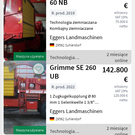
60 NB
€
R. prod. 2019
wliczony
VAT 19%
75.000 €
Technologia ziemniaczana
netto
Kombajny ziemniaczane
Eggers Landmaschinen
29562 Suhlendorf
2 miesiące
Maszyna używana
Technologia
online
ziemniaczana / Grimme
Grimme SE 260
142.800
UB
€
R. prod. 2022
wliczony
VAT 19%
120.000 €
1 Zugkugelkupplung Ø 80
netto
mm 1 Gelenkwelle 1 3/8"
mit 6 Zähnen 1 Antrieb mit
Eggers Landmaschinen
Zapfwellendrehzahl 540
29562 Suhlendorf
U/min 1 Direktantrieb 1
Reihenweite 75 cm 1
2 miesiące
Maszyna używana
Technologia
Aufnahmeweite: 60
online