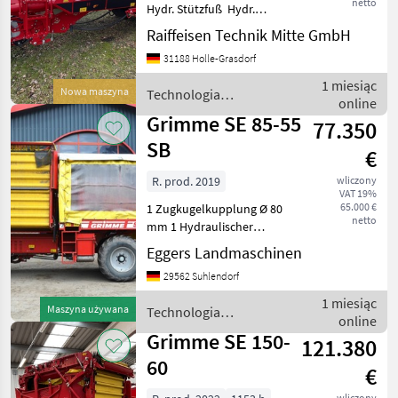
netto
Hydr. Stützfuß Hydr.
Deichsel Kunstoff
Raiffeisen Technik Mitte GmbH
Scharplatten Mittelschar
31188 Holle-Grasdorf
Verstellbar
Rodetiefenverstellung vom
1 miesiąc
Nowa maszyna
Technologia
Terminal Terradisc Hydr.
online
ziemniaczana / Grimme
Sechs
Grimme SE 85-55
77.350
SB
€
R. prod. 2019
wliczony
VAT 19%
65.000 €
1 Zugkugelkupplung Ø 80
netto
mm 1 Hydraulischer
Stützfuß 1
Eggers Landmaschinen
Standardgelenkwelle 1
29562 Suhlendorf
Gelenkwelle mit 6 Zähnen 1
Antrieb mit
1 miesiąc
Maszyna używana
Technologia
Zapfwellendrehzahl 540
online
ziemniaczana / Grimme
U/min 1 Direktantrieb 1 Ges
Grimme SE 150-
121.380
60
€
wliczony