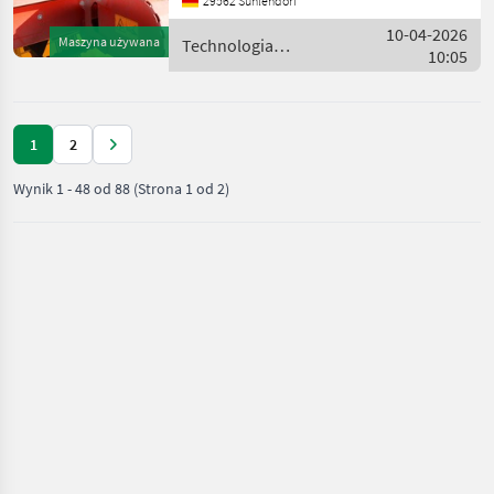
29562 Suhlendorf
mit 6 Zähnen 1 Antrieb mit
Zapfwellendrehzahl 540
10-04-2026
Maszyna używana
Technologia
U/min 1 Direktantrieb 1
10:05
ziemniaczana / Grimme
Reih
1
2
Wynik
1
-
48
od
88
(Strona 1 od 2)