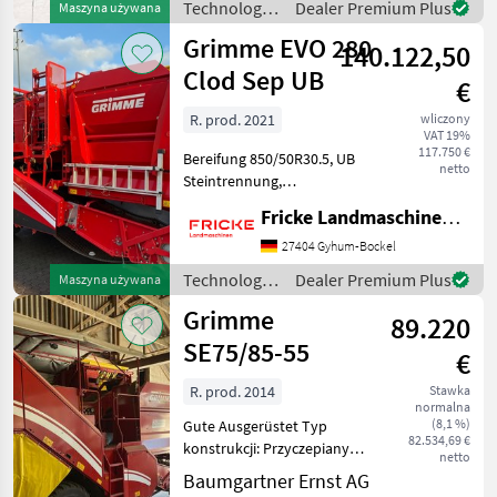
Technologia
Dealer Premium Plus
Maszyna używana
Hektar Baujahr: 2018
ziemniaczana
Grimme EVO 280
Gewicht: 11000 kg
140.122,50
/ Grimme
Clod Sep UB
€
R. prod. 2021
wliczony
VAT 19%
117.750 €
Bereifung 850/50R30.5, UB
netto
Steintrennung,
Untenanhängung K 80,
Fricke Landmaschinen GmbH
hydraulische
Deichsellenkung,
27404 Gyhum-Bockel
Druckluftbremse,
Technologia
Dealer Premium Plus
Maszyna używana
Lenkachse, WW
ziemniaczana
Grimme
Gelenkwelle,
89.220
/ Grimme
Steinsicherung für
SE75/85-55
€
Spatenscha
R. prod. 2014
Stawka
normalna
(8,1 %)
Gute Ausgerüstet Typ
82.534,69 €
konstrukcji: Przyczepiany/
netto
ciągniony, Hydraulika
Baumgartner Ernst AG
pokładowa, Zasobnik, Oś