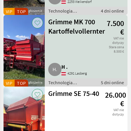
2253 Weikendorf
Technologia
4 dni online
VIP
TOP
Ogłoszenie
ziemniaczana / Inne
Grimme MK 700
7.500
rozwiązania
technologiczne dla
Kartoffelvollernter
€
ziemniaków
VAT nie
dotyczy
Stara cena
8.500 €
H .
4291 Lasberg
Technologia
5 dni online
VIP
TOP
Ogłoszenie
ziemniaczana / Inne
Grimme SE 75-40
26.000
rozwiązania
technologiczne dla
€
ziemniaków
VAT nie
dotyczy