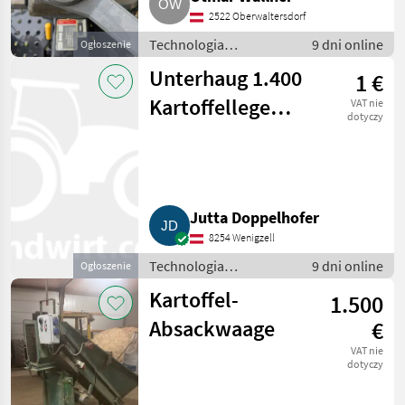
2522 Oberwaltersdorf
Technologia
9 dni online
Ogłoszenie
ziemniaczana / Inne
Unterhaug 1.400
1 €
rozwiązania
technologiczne dla
Kartoffellegemaschine
VAT nie
ziemniaków
dotyczy
Ersatzgummiband
Jutta Doppelhofer
8254 Wenigzell
Technologia
9 dni online
Ogłoszenie
ziemniaczana / Inne
Kartoffel-
1.500
rozwiązania
technologiczne dla
Absackwaage
€
ziemniaków
VAT nie
dotyczy