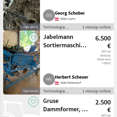
Georg Schober
6094 Axams
Technologia
1 miesiąc online
Ogłoszenie
ziemniaczana /
Jabelmann
6.500
Inne rozwiązania
technologiczne dla
Sortiermaschine
€
ziemniaków
V1 Alpha
VAT nie
dotyczy
Stara cena
7.000 €
Herbert Scheuer
3464 Pettendorf
Technologia
1 miesiąc online
Ogłoszenie
ziemniaczana /
Gruse
2.500
Inne rozwiązania
technologiczne dla
Dammformer, 4-
€
ziemniaków
VAT nie