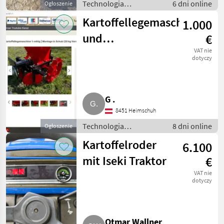
Technologia
6 dni online
Ogłoszenie
ziemniaczana / Inne
Kartoffellegemaschine
1.000
rozwiązania
technologiczne dla
und
€
ziemniaków
Kartoffelroder
VAT nie
dotyczy
für Einachser
G .
8451 Heimschuh
Technologia
8 dni online
Ogłoszenie
ziemniaczana / Inne
Kartoffelroder
6.100
rozwiązania
technologiczne dla
mit Iseki Traktor
€
ziemniaków
VAT nie
dotyczy
Otmar Wallner