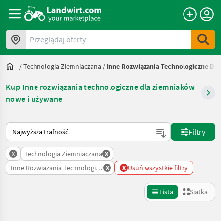
Przeglądaj oferty
/
Technologia Ziemniaczana
/
Inne Rozwiązania Technologiczne Dl
Kup Inne rozwiązania technologiczne dla ziemniaków
nowe i używane
Tak sortuje się na Landwirt.com
Filtry
x
x
Technologia Ziemniaczana
x
x
Inne Rozwiazania Technologiczne Dla Ziemniakow
Usuń wszystkie filtry
Lista
Siatka