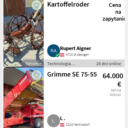
Kartoffelroder
Cena
rozwiązania
technologiczne dla
na
ziemniaków
zapytanie
Rupert Aigner
4710 St.Georgen
Technologia
26 dni online
Ogłoszenie
ziemniaczana / Inne
Grimme SE 75-55
64.000
rozwiązania
technologiczne dla
€
ziemniaków
VAT nie
dotyczy
L .
2223 Martinsdorf