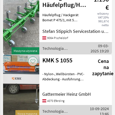
Häufelpflug/Hackgerät
€
Bomet P475/1
wliczony
Häufelpflug / Hackgerät
VAT 20%
Bomet P 475/1, mit 5
991,67 €
Sektionen (4 Reihig )
netto
Neumaschine inklusive
Stefan Stippich Servicestation und Handel
Lieferung / Zustellung
9064 Pischeldorf
innerhalb Österreichs!!
09-03-
Jäthacken-Häufler Norma s
Technologia
2025 19:20
Maszyna używana
ziemniaczana / Sonstige
KMK S 1055
Cena
na
zapytanie
- Nylon-, Wellbürsten - PVC-
Abdeckung - Ausführung
aus sandgestrahltem und
doppelt
Gattermeier Heinz GmbH
pulverbeschichtetem Stahl
- 10 Bürsten - Breite 55cm +
4070 Eferding
Frequenzumrichter d
10-09-2024
Technologia
13:46
Nowa maszyna