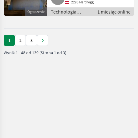
2293 Marchegg
Technologia
1 miesiąc online
Ogłoszenie
ziemniaczana /
Inne rozwiązania
technologiczne dla
ziemniaków
1
2
3
Wynik
1
-
48
od
139
(Strona 1 od 3)