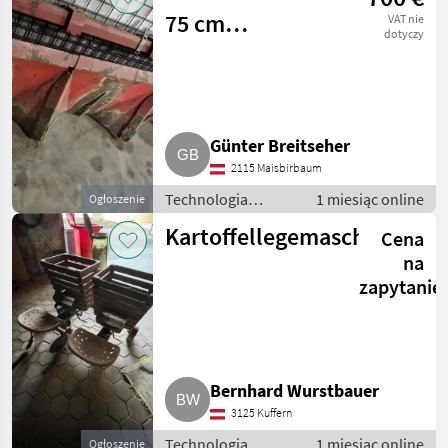
technologiczne dla
75 cm
VAT nie
ziemniaków
dotyczy
Kartoffeldämme
Günter Breitseher
2115 Maisbirbaum
Technologia
1 miesiąc online
Ogłoszenie
ziemniaczana /
Kartoffellegemaschine
Cena
Inne rozwiązania
technologiczne dla
na
ziemniaków
zapytanie
Bernhard Wurstbauer
3125 Kuffern
Technologia
1 miesiąc online
Ogłoszenie