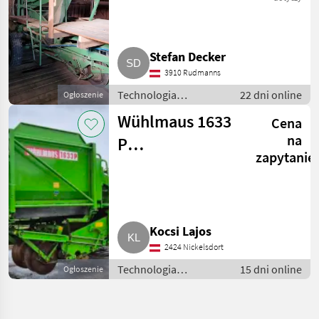
Stefan Decker
3910 Rudmanns
Technologia
22 dni online
Ogłoszenie
ziemniaczana / Inne
Wühlmaus 1633
Cena
rozwiązania
technologiczne dla
na
P
ziemniaków
zapytanie
Kartoffelvollernter
Kocsi Lajos
2424 Nickelsdort
Technologia
15 dni online
Ogłoszenie
ziemniaczana / Inne
rozwiązania
technologiczne dla