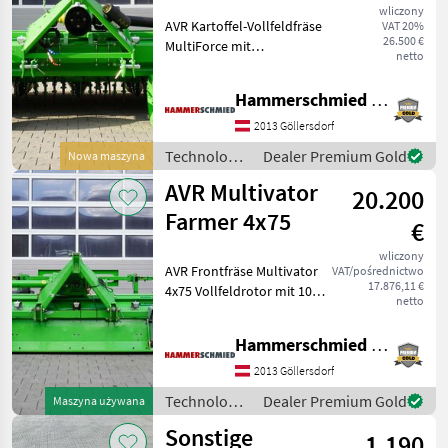
wliczony
AVR Kartoffel-Vollfeldfräse
VAT 20%
26.500 €
MultiForce mit
netto
Dammformblech
Vollfeldrotor mit 128 WIDIA
Hammerschmied GmbH
Zinken (50x12mm)
Gehärtete Zinkenhalter
2013 Göllersdorf
zusätzlicher Bolzen hinter
Technologia
Dealer Premium Gold
Nowa maszyna
dem Frä
ziemniaczana
AVR Multivator
20.200
/ AVR
Farmer 4x75
€
wliczony
AVR Frontfräse Multivator
VAT/pośrednictwo
17.876,11 €
4x75 Vollfeldrotor mit 108
netto
Zinken (40x12mm)
Vollfeldblech mit
Hammerschmied GmbH
Dammvorformern
Tiefenführungsräder
2013 Göllersdorf
Federgelagerte Haube für
Technologia
Dealer Premium Gold
Maszyna używana
Selbstreini
ziemniaczana
Sonstige
1.190
/ AVR