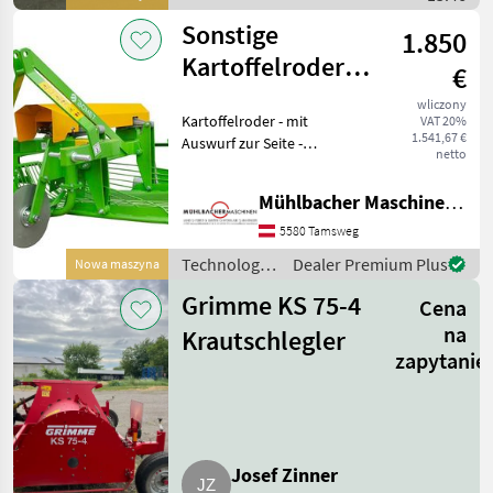
ziemniaczana / KMK
Sonstige
1.850
Kartoffelroder
€
mit Auswurf zur
wliczony
Kartoffelroder - mit
VAT 20%
Seite
1.541,67 €
Auswurf zur Seite -
netto
Gelenkwelle Näheres gerne
auf Anfrage! Besuchen Sie
Mühlbacher Maschinen GmbH
auch unsere 1.500m² große
Ausstellungshalle!
5580 Tamsweg
Technologia zie
Technologia
Dealer Premium Plus
Nowa maszyna
ziemniaczana
Grimme KS 75-4
Cena
/ Sonstige
na
Krautschlegler
zapytanie
Josef Zinner