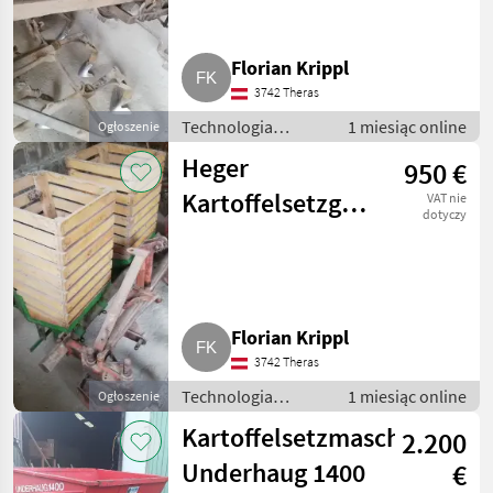
Florian Krippl
3742 Theras
Technologia
1 miesiąc online
Ogłoszenie
ziemniaczana /
Heger
950 €
Inne rozwiązania
technologiczne dla
Kartoffelsetzgerät
VAT nie
ziemniaków
dotyczy
2-reihig
Florian Krippl
3742 Theras
Technologia
1 miesiąc online
Ogłoszenie
ziemniaczana /
Kartoffelsetzmaschine
2.200
Inne rozwiązania
technologiczne dla
Underhaug 1400
€
ziemniaków