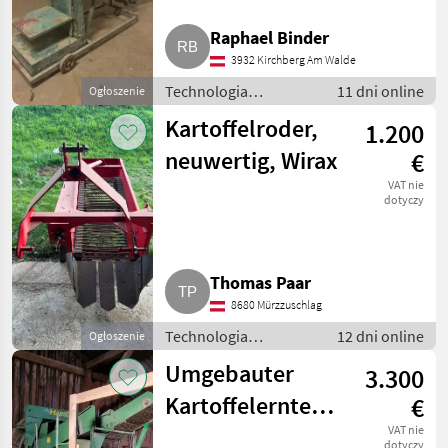
Raphael Binder
3932 Kirchberg Am Walde
Technologia
11 dni online
Ogłoszenie
ziemniaczana / Inne
Kartoffelroder,
1.200
rozwiązania
technologiczne dla
neuwertig, Wirax
€
ziemniaków
VAT nie
dotyczy
Thomas Paar
8680 Mürzzuschlag
Technologia
12 dni online
Ogłoszenie
ziemniaczana / Inne
Umgebauter
3.300
rozwiązania
technologiczne dla
Kartoffelernter
€
ziemniaków
Hassia SK
VAT nie
dotyczy