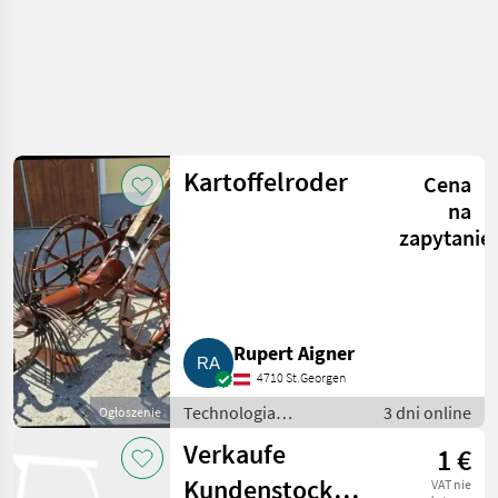
Kartoffelroder
Cena
na
zapytanie
Rupert Aigner
4710 St.Georgen
Technologia
3 dni online
Ogłoszenie
ziemniaczana / Inne
Verkaufe
1 €
rozwiązania
technologiczne dla
Kundenstock
VAT nie