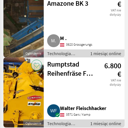
technologiczne dla
Amazone BK 3
€
ziemniaków
VAT nie
dotyczy
M .
3920 Grossgerungs
Technologia
1 miesiąc online
Ogłoszenie
ziemniaczana /
Rumptstad
6.800
Inne rozwiązania
technologiczne dla
Reihenfräse FH
€
ziemniaków
4x75
VAT nie
dotyczy
Walter Fleischhacker
3571 Gars / Kamp
Technologia
1 miesiąc online
Ogłoszenie