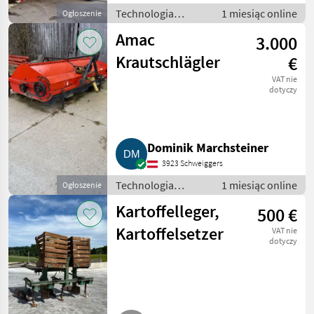
Technologia
1 miesiąc online
Ogłoszenie
ziemniaczana /
Amac
3.000
Inne rozwiązania
technologiczne dla
Krautschlägler
€
ziemniaków
VAT nie
dotyczy
Dominik Marchsteiner
3923 Schweiggers
Technologia
1 miesiąc online
Ogłoszenie
ziemniaczana /
Kartoffelleger,
500 €
Inne rozwiązania
technologiczne dla
Kartoffelsetzer
VAT nie
ziemniaków
dotyczy