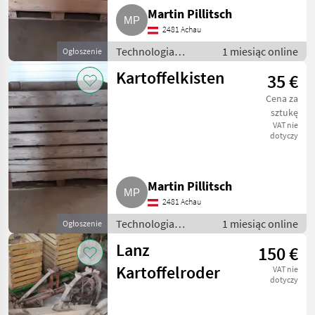
Martin Pillitsch
2481 Achau
Technologia
1 miesiąc online
Ogłoszenie
ziemniaczana /
Kartoffelkisten
35 €
Inne rozwiązania
technologiczne dla
Cena za
ziemniaków
sztukę
VAT nie
dotyczy
Martin Pillitsch
2481 Achau
Technologia
1 miesiąc online
Ogłoszenie
ziemniaczana /
Lanz
150 €
Inne rozwiązania
technologiczne dla
Kartoffelroder
VAT nie
ziemniaków
dotyczy