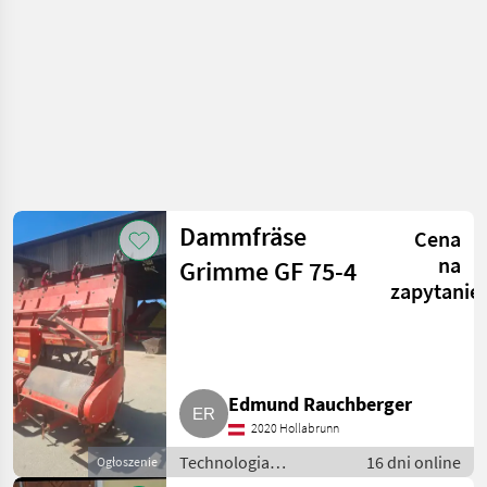
ziemniaków
Dammfräse
Cena
na
Grimme GF 75-4
zapytanie
Edmund Rauchberger
2020 Hollabrunn
Technologia
16 dni online
Ogłoszenie
ziemniaczana / Inne