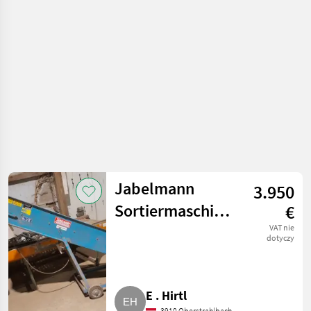
ziemniaczana /
Inne rozwiązania
technologiczne dla
ziemniaków
Jabelmann
3.950
Sortiermaschine
€
JKS 126/3
VAT nie
dotyczy
E . Hirtl
3910 Oberstrahlbach