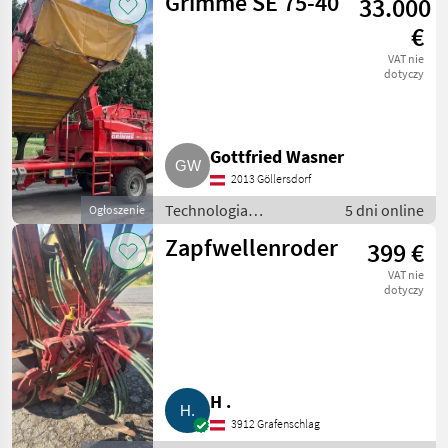
Grimme SE 75-40
33.000
rozwiązania
technologiczne dla
€
ziemniaków
VAT nie
dotyczy
Gottfried Wasner
2013 Göllersdorf
Technologia
5 dni online
Ogłoszenie
ziemniaczana / Inne
Zapfwellenroder
399 €
rozwiązania
technologiczne dla
VAT nie
ziemniaków
dotyczy
H .
3912 Grafenschlag