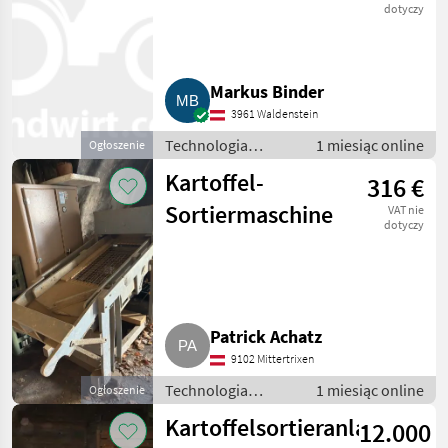
reihig
dotyczy
Markus Binder
3961 Waldenstein
Technologia
1 miesiąc online
Ogłoszenie
ziemniaczana /
Kartoffel-
316 €
Inne rozwiązania
technologiczne dla
Sortiermaschine
VAT nie
ziemniaków
dotyczy
Patrick Achatz
9102 Mittertrixen
Technologia
1 miesiąc online
Ogłoszenie
ziemniaczana /
Kartoffelsortieranlage
12.000
Inne rozwiązania