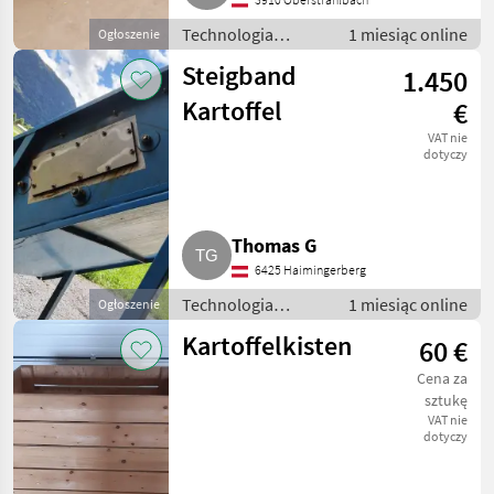
Technologia
1 miesiąc online
Ogłoszenie
ziemniaczana /
Steigband
1.450
Inne rozwiązania
technologiczne dla
Kartoffel
€
ziemniaków
VAT nie
dotyczy
Thomas G
6425 Haimingerberg
Technologia
1 miesiąc online
Ogłoszenie
ziemniaczana /
Kartoffelkisten
60 €
Inne rozwiązania
technologiczne dla
Cena za
ziemniaków
sztukę
VAT nie
dotyczy