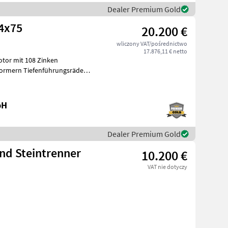
Dealer Premium Gold
 4x75
20.200 €
wliczony VAT/pośrednictwo
17.876,11 € netto
ormern Tiefenführungsräder
bH
Dealer Premium Gold
nd Steintrenner
10.200 €
VAT nie dotyczy