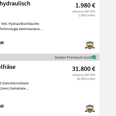
hydraulisch
1.980 €
wliczony VAT 20%
1.650 € netto
inkl. Hydraulikschläuche
bH
Dealer Premium Gold
lfräse
31.800 €
wliczony VAT 20%
26.500 € netto
 mit Dammformblech
x12mm) Gehärtete
ter dem Frä
bH