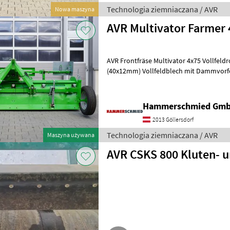
Technologia ziemniaczana / AVR
Nowa maszyna
AVR Multivator Farmer
AVR Frontfräse Multivator 4x75 Vollfeldrotor mit 108 Zinken
(40x12mm) Vollfeldblech mit Dammvorf
Federgelagerte Haube für Selbstreini
Hammerschmied Gm
2013 Göllersdorf
Technologia ziemniaczana / AVR
Maszyna używana
AVR CSKS 800 Kluten- u