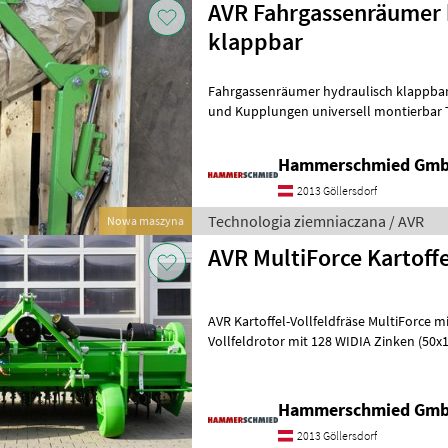
AVR Fahrgassenräumer 
klappbar
Fahrgassenräumer hydraulisch klappbar 
und Kupplungen universell montierbar Technologia ziemniaczana
Inne rozwiązania technologiczne dla z
Hammerschmied Gm
2013 Göllersdorf
Technologia ziemniaczana / AVR
Nowa maszyna
AVR MultiForce Kartoffe
AVR Kartoffel-Vollfeldfräse MultiForce
Vollfeldrotor mit 128 WIDIA Zinken (50
Zinkenhalter zusätzlicher Bolzen hin
Hammerschmied Gm
2013 Göllersdorf