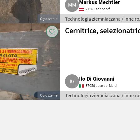
Markus Mechtler
2126 Ladendorf
Technologia ziemniaczana / Inne ro
Ogłoszenie
ziemniaków
Cernitrice, selezionatri
Ilo Di Giovanni
67056 Luco dei Marsi
Technologia ziemniaczana / Inne ro
Ogłoszenie
ziemniaków