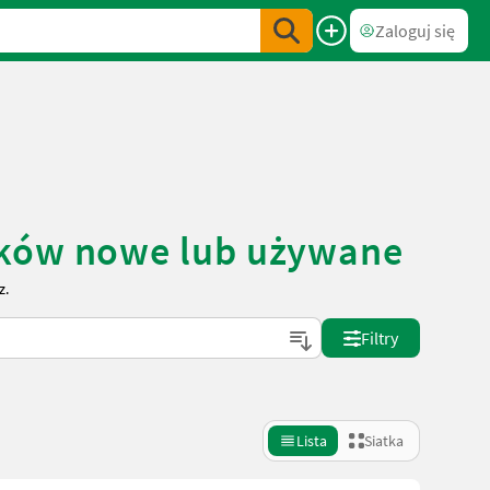
Zaloguj się
iaków nowe lub używane
z.
Filtry
Lista
Siatka