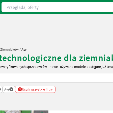
Przeglądaj oferty
a Ziemniaków
/
Avr
 technologiczne dla ziemn
 zweryfikowanych sprzedawców - nowe i używane modele dostępne już tera
x
x
e Dla Ziemniakow
Avr
Usuń wszystkie filtry