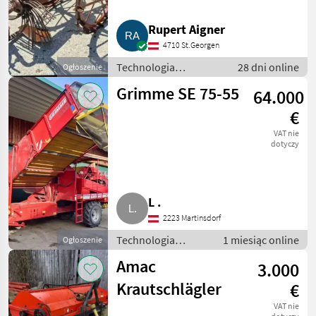
Rupert Aigner
4710 St.Georgen
Technologia
28 dni online
Ogłoszenie
ziemniaczana / Inne
Grimme SE 75-55
64.000
rozwiązania
technologiczne dla
€
ziemniaków
VAT nie
dotyczy
L .
2223 Martinsdorf
Technologia
1 miesiąc online
Ogłoszenie
ziemniaczana /
Amac
3.000
Inne rozwiązania
technologiczne dla
Krautschlägler
€
ziemniaków
VAT nie