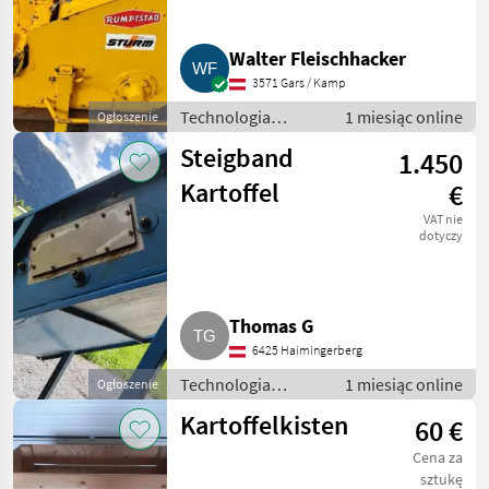
Walter Fleischhacker
3571 Gars / Kamp
Technologia
1 miesiąc online
Ogłoszenie
ziemniaczana /
Steigband
1.450
Inne rozwiązania
technologiczne dla
Kartoffel
€
ziemniaków
VAT nie
dotyczy
Thomas G
6425 Haimingerberg
Technologia
1 miesiąc online
Ogłoszenie
ziemniaczana /
Kartoffelkisten
60 €
Inne rozwiązania
technologiczne dla
Cena za
ziemniaków
sztukę