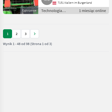
7151 Wallern im Burgenland
Technologia
1 miesiąc online
Ogłoszenie
ziemniaczana /
Inne rozwiązania
technologiczne dla
ziemniaków
1
2
3
Wynik
1
-
48
od
98
(Strona 1 od 3)