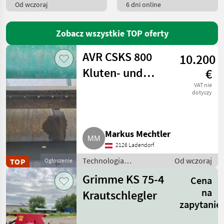
Sonstige
85
Od wczoraj
6 dni online
Grimme
9
Zobacz wszystkie TOP oferty
AVR
2
AVR CSKS 800
10.200
Einböck
1
Kluten- und
€
Steintrenner
VAT nie
Sorpac
1
dotyczy
MARKETPLACE
Markus Mechtler
Oferty
Ogłoszenia
Marketplace
dealerów
drobne
2126 Ladendorf
Technologia
Od wczoraj
TOP
Ogłoszenie
ziemniaczana / Inne
Grimme KS 75-4
Cena
rozwiązania
technologiczne dla
na
Krautschlegler
ziemniaków
zapytanie