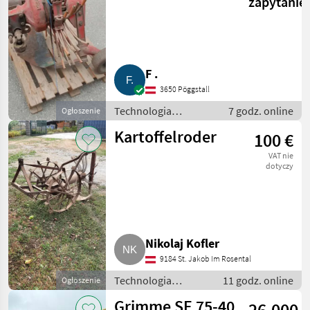
zapytanie
F .
3650 Pöggstall
Technologia
7 godz. online
Ogłoszenie
ziemniaczana / Inne
Kartoffelroder
100 €
rozwiązania
technologiczne dla
VAT nie
ziemniaków
dotyczy
Nikolaj Kofler
9184 St. Jakob Im Rosental
Technologia
11 godz. online
Ogłoszenie
ziemniaczana / Inne
Grimme SE 75-40
26.000
rozwiązania