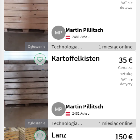
VAT nie
dotyczy
Martin Pillitsch
2481 Achau
Technologia
1 miesiąc online
Ogłoszenie
ziemniaczana /
Kartoffelkisten
35 €
Inne rozwiązania
technologiczne dla
Cena za
ziemniaków
sztukę
VAT nie
dotyczy
Martin Pillitsch
2481 Achau
Technologia
1 miesiąc online
Ogłoszenie
ziemniaczana /
Lanz
150 €
Inne rozwiązania