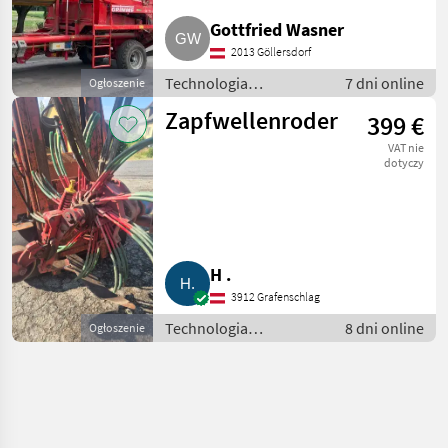
Gottfried Wasner
2013 Göllersdorf
Technologia
7 dni online
Ogłoszenie
ziemniaczana / Inne
Zapfwellenroder
399 €
rozwiązania
technologiczne dla
VAT nie
ziemniaków
dotyczy
H .
3912 Grafenschlag
Technologia
8 dni online
Ogłoszenie
ziemniaczana / Inne
rozwiązania
technologiczne dla
ziemniaków