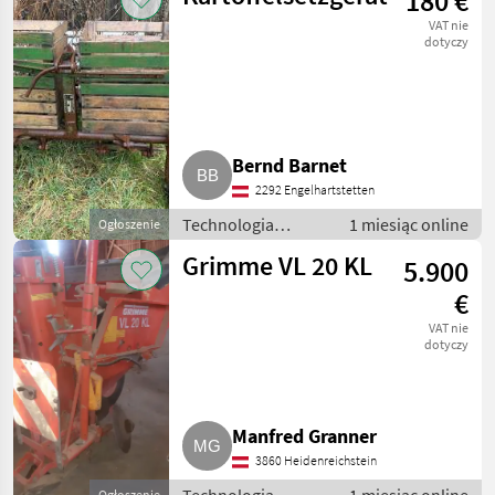
180 €
technologiczne dla
VAT nie
ziemniaków
dotyczy
Bernd Barnet
2292 Engelhartstetten
Technologia
1 miesiąc online
Ogłoszenie
ziemniaczana /
Grimme VL 20 KL
5.900
Inne rozwiązania
technologiczne dla
€
ziemniaków
VAT nie
dotyczy
Manfred Granner
3860 Heidenreichstein
Ogłoszenie