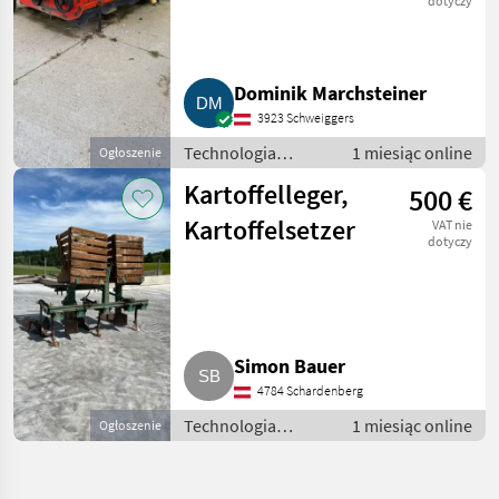
dotyczy
Dominik Marchsteiner
3923 Schweiggers
Technologia
1 miesiąc online
Ogłoszenie
ziemniaczana /
Kartoffelleger,
500 €
Inne rozwiązania
technologiczne dla
Kartoffelsetzer
VAT nie
ziemniaków
dotyczy
Simon Bauer
4784 Schardenberg
Technologia
1 miesiąc online
Ogłoszenie
ziemniaczana /
Inne rozwiązania
technologiczne dla