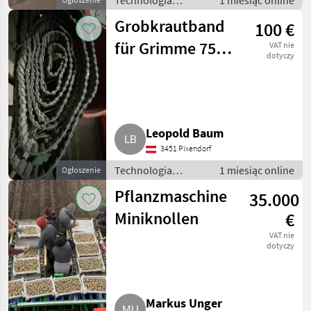
Technologia
1 miesiąc online
ziemniaczana /
Grobkrautband
100 €
Inne rozwiązania
technologiczne dla
für Grimme 75-
VAT nie
ziemniaków
dotyczy
55 & 85-55
Leopold Baum
3451 Pixendorf
Technologia
1 miesiąc online
Ogłoszenie
ziemniaczana /
Pflanzmaschine
35.000
Inne rozwiązania
technologiczne dla
Miniknollen
€
ziemniaków
VAT nie
dotyczy
Markus Unger