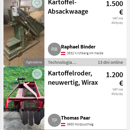
Kartoffel-
1.500
rozwiązania
technologiczne dla
Absackwaage
€
ziemniaków
VAT nie
dotyczy
Raphael Binder
3932 Kirchberg Am Walde
Technologia
13 dni online
Ogłoszenie
ziemniaczana / Inne
Kartoffelroder,
1.200
rozwiązania
technologiczne dla
neuwertig, Wirax
€
ziemniaków
VAT nie
dotyczy
Thomas Paar
8680 Mürzzuschlag