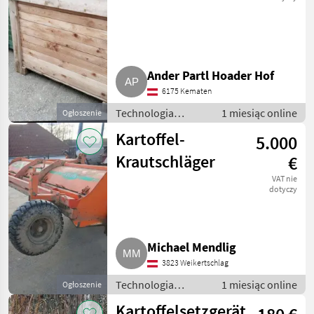
Ander Partl Hoader Hof
6175 Kematen
Technologia
1 miesiąc online
Ogłoszenie
ziemniaczana /
Kartoffel-
5.000
Inne rozwiązania
technologiczne dla
Krautschläger
€
ziemniaków
VAT nie
dotyczy
Michael Mendlig
3823 Weikertschlag
Technologia
1 miesiąc online
Ogłoszenie
ziemniaczana /
Kartoffelsetzgerät
Inne rozwiązania