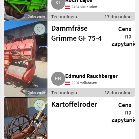
2424 Nickelsdort
Technologia
17 dni online
Ogłoszenie
ziemniaczana / Inne
Dammfräse
Cena
rozwiązania
technologiczne dla
na
Grimme GF 75-4
ziemniaków
zapytanie
Edmund Rauchberger
2020 Hollabrunn
Technologia
18 dni online
Ogłoszenie
ziemniaczana / Inne
Kartoffelroder
Cena
rozwiązania
technologiczne dla
na
ziemniaków
zapytanie