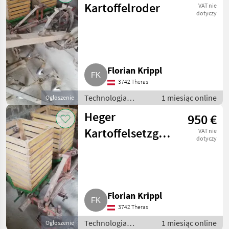
technologiczne dla
Kartoffelroder
VAT nie
ziemniaków
dotyczy
Florian Krippl
3742 Theras
Technologia
1 miesiąc online
Ogłoszenie
ziemniaczana /
Heger
950 €
Inne rozwiązania
technologiczne dla
Kartoffelsetzgerät
VAT nie
ziemniaków
dotyczy
2-reihig
Florian Krippl
3742 Theras
Technologia
1 miesiąc online
Ogłoszenie