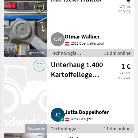
ziemniaków
VAT nie
dotyczy
Otmar Wallner
2522 Oberwaltersdorf
Technologia
11 dni online
Ogłoszenie
ziemniaczana / Inne
Unterhaug 1.400
1 €
rozwiązania
technologiczne dla
Kartoffellegemaschine
VAT nie
ziemniaków
dotyczy
Ersatzgummiband
Jutta Doppelhofer
8254 Wenigzell
Technologia
11 dni online
Ogłoszenie
ziemniaczana / Inne