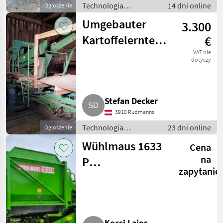
Technologia
14 dni online
Ogłoszenie
ziemniaczana / Inne
Umgebauter
3.300
rozwiązania
technologiczne dla
Kartoffelernter
€
ziemniaków
Hassia SK
VAT nie
dotyczy
Stefan Decker
3910 Rudmanns
Technologia
23 dni online
Ogłoszenie
ziemniaczana / Inne
Wühlmaus 1633
Cena
rozwiązania
technologiczne dla
na
P
ziemniaków
zapytanie
Kartoffelvollernter
Kocsi Lajos