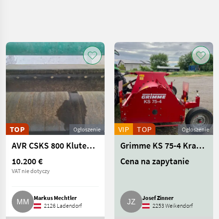
Uściślij
wyszukiwanie
Kategoria
Kraj
Filtry
4
Pokaż 98
AKTUALNA
Zresetuj
ŚCIEŻKA
wyników
technika
rolnicza
TOP
VIP
TOP
Technologia
Ogłoszenie
Ogłoszenie
Ziemniaczana
AVR CSKS 800 Kluten- und Steintrenner
Grimme KS 75-4 Krautschlegler
Inne
Rozwiazania
10.200 €
Cena na zapytanie
Technologiczne
VAT nie dotyczy
Dla Ziemniakow
WYBIERZ
Markus Mechtler
Josef Zinner
KATEGORIĘ
2126 Ladendorf
2253 Weikendorf