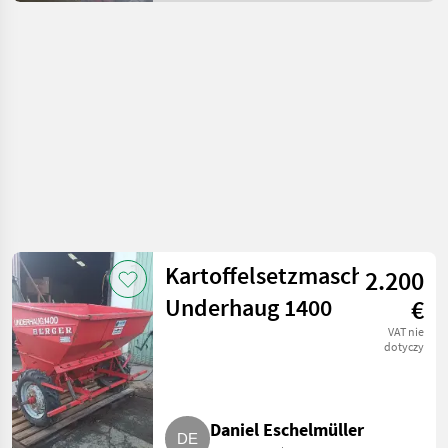
ziemniaczana /
Inne rozwiązania
technologiczne dla
ziemniaków
Kartoffelsetzmaschine
2.200
Underhaug 1400
€
VAT nie
dotyczy
Daniel Eschelmüller