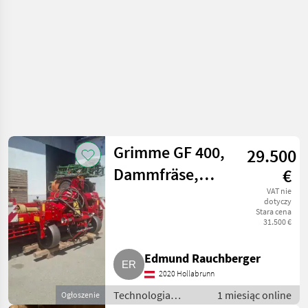
ziemniaków
Grimme GF 400,
29.500
Dammfräse,
€
Vollfeldfräse,
VAT nie
dotyczy
Stara cena
Querdammhäufler
31.500 €
Edmund Rauchberger
2020 Hollabrunn
Technologia
1 miesiąc online
Ogłoszenie