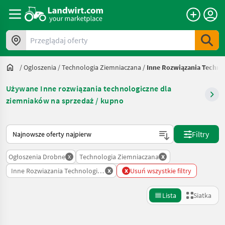
Przeglądaj oferty
/
Ogloszenia
/
Technologia Ziemniaczana
/
Inne Rozwiązania Techno
Używane Inne rozwiązania technologiczne dla
ziemniaków na sprzedaż / kupno
Tak sortuje się na Landwirt.com
Filtry
x
x
Ogłoszenia Drobne
Technologia Ziemniaczana
x
x
Inne Rozwiazania Technologiczne Dla Ziemniakow
Usuń wszystkie filtry
Lista
Siatka