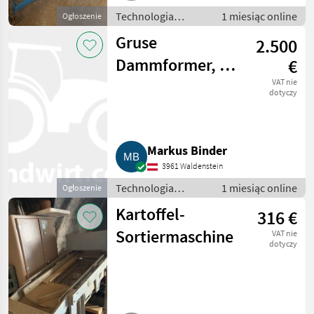
Technologia
1 miesiąc online
Ogłoszenie
ziemniaczana /
Gruse
2.500
Inne rozwiązania
technologiczne dla
Dammformer, 4-
€
ziemniaków
reihig
VAT nie
dotyczy
Markus Binder
3961 Waldenstein
Technologia
1 miesiąc online
Ogłoszenie
ziemniaczana /
Kartoffel-
316 €
Inne rozwiązania
technologiczne dla
Sortiermaschine
VAT nie
ziemniaków
dotyczy