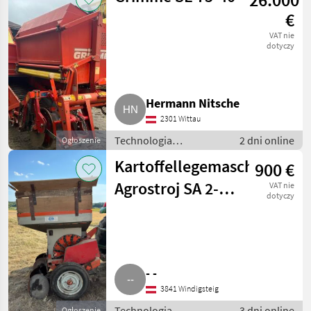
technologiczne dla
€
ziemniaków
VAT nie
dotyczy
Hermann Nitsche
2301 Wittau
Technologia
2 dni online
Ogłoszenie
ziemniaczana / Inne
Kartoffellegemaschine
900 €
rozwiązania
technologiczne dla
Agrostroj SA 2-
VAT nie
ziemniaków
dotyczy
078
- -
3841 Windigsteig
Technologia
3 dni online
Ogłoszenie