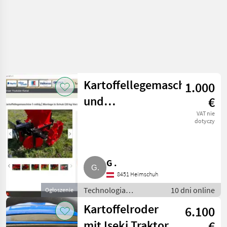
Kartoffellegemaschine
1.000
und
€
Kartoffelroder
VAT nie
dotyczy
für Einachser
G .
8451 Heimschuh
Technologia
10 dni online
Ogłoszenie
ziemniaczana / Inne
Kartoffelroder
6.100
rozwiązania
technologiczne dla
mit Iseki Traktor
€