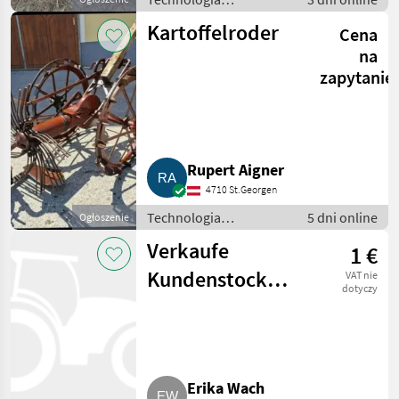
ziemniaczana / Inne
Kartoffelroder
Cena
rozwiązania
technologiczne dla
na
ziemniaków
zapytanie
Rupert Aigner
4710 St.Georgen
Technologia
5 dni online
Ogłoszenie
ziemniaczana / Inne
Verkaufe
1 €
rozwiązania
technologiczne dla
Kundenstock
VAT nie
ziemniaków
dotyczy
Steiermark-
Salzburg
Erika Wach