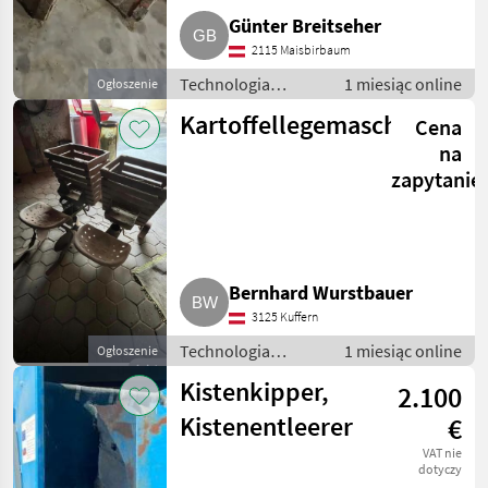
Günter Breitseher
2115 Maisbirbaum
Technologia
1 miesiąc online
Ogłoszenie
ziemniaczana /
Kartoffellegemaschine
Cena
Inne rozwiązania
technologiczne dla
na
ziemniaków
zapytanie
Bernhard Wurstbauer
3125 Kuffern
Technologia
1 miesiąc online
Ogłoszenie
ziemniaczana /
Kistenkipper,
2.100
Inne rozwiązania
technologiczne dla
Kistenentleerer
€
ziemniaków
VAT nie
dotyczy