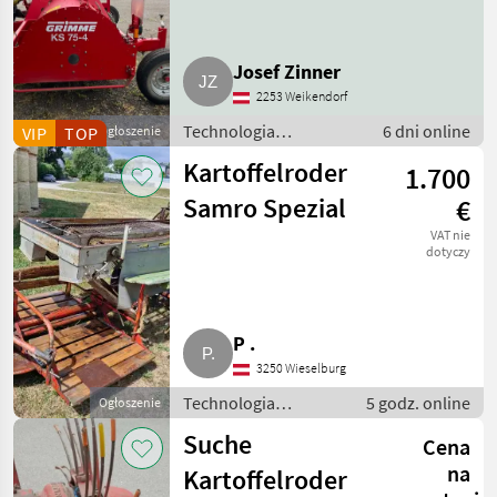
Josef Zinner
2253 Weikendorf
Technologia
6 dni online
VIP
TOP
Ogłoszenie
ziemniaczana / Inne
Kartoffelroder
1.700
rozwiązania
technologiczne dla
Samro Spezial
€
ziemniaków
VAT nie
dotyczy
P .
3250 Wieselburg
Technologia
5 godz. online
Ogłoszenie
ziemniaczana / Inne
Suche
Cena
rozwiązania
technologiczne dla
na
Kartoffelroder
ziemniaków