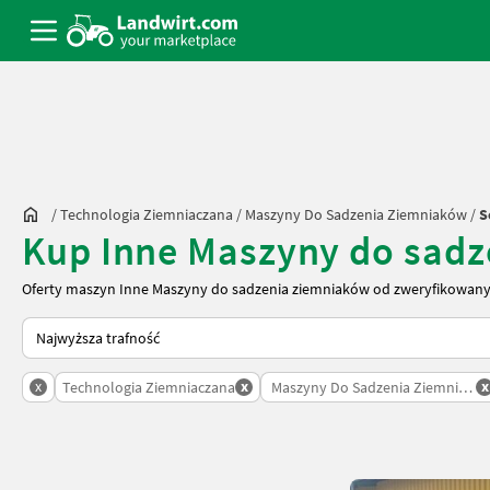
/
Technologia Ziemniaczana
/
Maszyny Do Sadzenia Ziemniaków
/
S
Kup Inne Maszyny do sad
Oferty maszyn Inne Maszyny do sadzenia ziemniaków od zweryfikowany
Tak sortuje się na Landwirt.com
x
x
x
Technologia Ziemniaczana
Maszyny Do Sadzenia Ziemniako