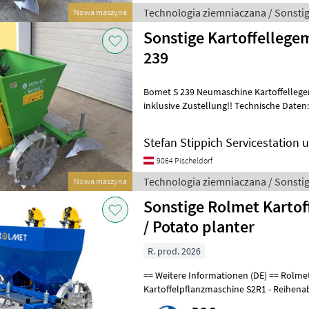
Technologia ziemniaczana / Sonsti
Nowa maszyna
Sonstige Kartoffelleg
239
Bomet S 239 Neumaschine Kartoffellege
inklusive Zustellung!! Technische Daten: - 2-reihig - Modell: Bomet
S239 - Reihenabstand: 62, 5cm-
Stefan Stippich Servicestation
9064 Pischeldorf
Technologia ziemniaczana / Sonsti
Nowa maszyna
Sonstige Rolmet Karto
/ Potato planter
R. prod. 2026
== Weitere Informationen (DE) == Rolmet 2-reihige
Kartoffelpflanzmaschine S2R1 - Reihenabstand: 62, 5 - 67, 5 cm -
Gewicht: ca. 215 kg - Dreipunktaufhängu