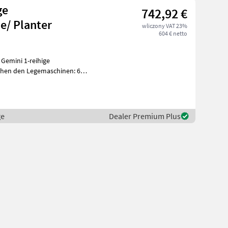
ge
742,92 €
e/ Planter
wliczony VAT 23%
604 € netto
ge
Dealer Premium Plus