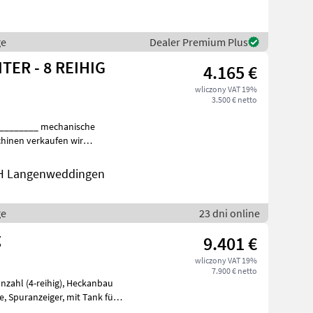
ge
Dealer Premium Plus
TER - 8 REIHIG
4.165 €
wliczony VAT 19%
3.500 € netto
d ohne G
H Langenweddingen
ge
23 dni online
g
9.401 €
wliczony VAT 19%
7.900 € netto
 für