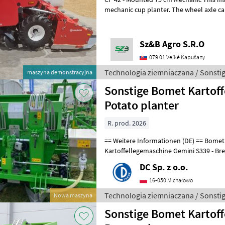
mechanic cup planter. The wheel axle c
wheel distances (depending if a
Sz&B Agro S.R.O
079 01 Veľké Kapušany
Technologia ziemniaczana / Sonsti
maszyna demonstracyjna
Sonstige Bomet Kartoff
Potato planter
R. prod. 2026
== Weitere Informationen (DE) == Bomet Zweireihige automatische
Kartoffellegemaschine Gemini S339 - Breite zwischen den Reihen: 67, 5
/ 80 cm - Reihenabstände:
DC Sp. z o.o.
16-050 Michałowo
Technologia ziemniaczana / Sonsti
Nowa maszyna
Sonstige Bomet Kartoff