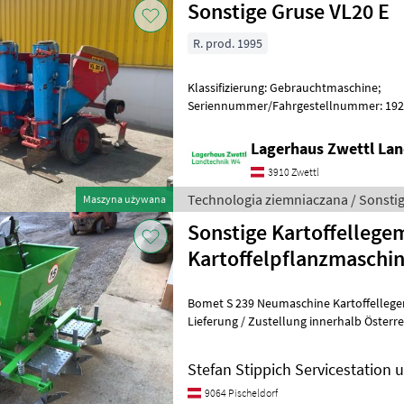
Sonstige Gruse VL20 E
R. prod. 1995
Klassifizierung: Gebrauchtmaschine;
Seriennummer/Fahrgestellnummer: 1927;
Weitere Maschinenmerkmale: gebraucht
Gruse V
Lagerhaus Zwettl Lan
3910 Zwettl
Technologia ziemniaczana / Sonsti
Maszyna używana
Sonstige Kartoffellege
Kartoffelpflanzmaschi
Bomet S 239 Neumaschine Kartoffellegem
Lieferung / Zustellung innerhalb Österreichs !! Technische D
reihig - Modell: Bomet
Stefan Stippich Servicestation
9064 Pischeldorf