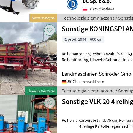
DC Sp. z o.o.
16-050 Michałowo
Technologia ziemniaczana / Sonsti
Nowa maszyna
Sonstige KONINGSPLAN
R. prod. 1994
600 cm
Reihenanzahl: 8, Reihenanzahl (8-reihig) ________ mechanische
Reihenführung, Hinweis: Gebrauchtmaschinen verkaufen wir
ausschließlich an Gewerbetreibende un
Landmaschinen Schröder Gmb
39171 Langenweddingen
Technologia ziemniaczana / Sonsti
Maszyna używana
Sonstige VLK 20 4 reihi
Reihen- / Körperabstand: 75 cm, Reihenanzahl (4-reihig), Heckanbau
________ 4 reihige Kartoffellegemaschine, Spuranzeiger, mit Tank
Flüssigbeize Technologia z