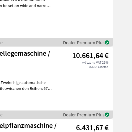
an be set on wide and narrow
ge
Dealer Premium Plus
ellegemaschine /
10.661,64 €
wliczony VAT 23%
8.668 € netto
ge
Dealer Premium Plus
elpflanzmaschine /
6.431,67 €