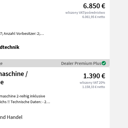
6.850 €
wliczony VAT/pośrednictwo
6.061,95 € netto
 Anzahl Vorbesitzer: 2;
e Kartoffel-Legemaschine
dtechnik
ge
Dealer Premium Plus
maschine /
1.390 €
ne
wliczony VAT 20%
1.158,33 € netto
aschine 2-reihig inklusive
aten: - 2-
 und Handel