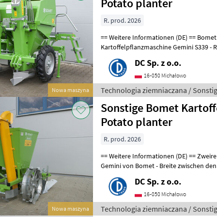
Potato planter
R. prod. 2026
== Weitere Informationen (DE) == Bomet Zweireihige automatische
Kartoffelpflanzmaschine Gemini S339 - Reihenbreite: 67, 5 / 80 cm -
Reihenabstand: 16, 5 - 51 cm
DC Sp. z o.o.
16-050 Michałowo
Technologia ziemniaczana / Sonsti
Nowa maszyna
Sonstige Bomet Kartoff
Potato planter
R. prod. 2026
== Weitere Informationen (DE) == Zweireihige Kartoffellegemaschine
Gemini von Bomet - Breite zwischen den Reihen: 62, 5 / 67, 5 cm -
Abstand zwischen den Tricht
DC Sp. z o.o.
16-050 Michałowo
Technologia ziemniaczana / Sonsti
Nowa maszyna