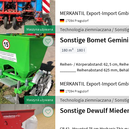
MERKANTIL Export-Import Gm
17094 Pragsdorf
Technologia ziemniaczana / Sonsti
Maszyna używana
Sonstige Bomet Gemini
180 m³
180 l
Reihen- / Körperabstand: 62, 5 cm, Reihenanzahl (2-reihig), Heckanbau
________ Reihenabstand 625 mm, Behältervolumen 180 kg
Metallräder, Dreipunktanhängu
MERKANTIL Export-Import Gm
17094 Pragsdorf
Technologia ziemniaczana / Sonsti
Maszyna używana
Sonstige Dewulf Mied
CP 42 - Mounted 75 cm Mechanic This machine is a 4-row mounted