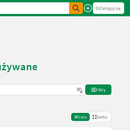
Zaloguj się
 używane
Filtry
Lista
Siatka