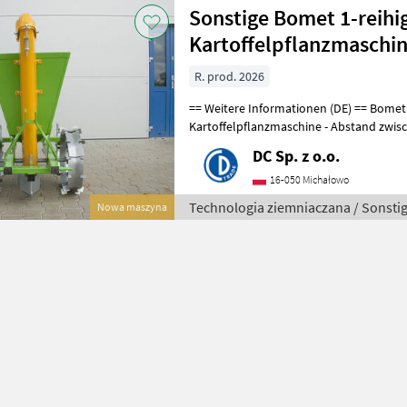
Sonstige Bomet 1-reihi
Kartoffelpflanzmaschin
R. prod. 2026
== Weitere Informationen (DE) == Bomet Gemini 1-reihige
Kartoffelpflanzmaschine - Abstand zwischen den Legemaschinen: 62 -
70 cm - Fassungsvermögen des Trich
DC Sp. z o.o.
16-050 Michałowo
Technologia ziemniaczana / Sonsti
Nowa maszyna