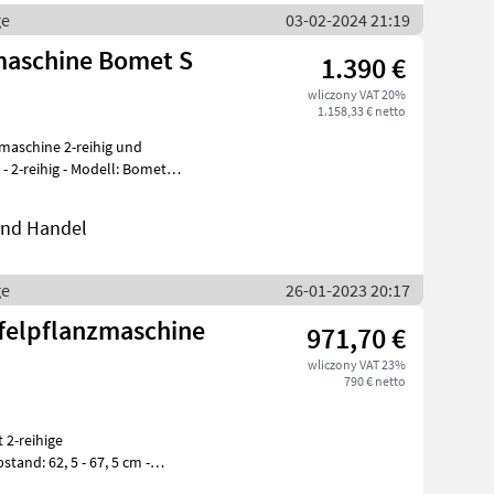
ge
03-02-2024 21:19
emaschine Bomet S
1.390 €
wliczony VAT 20%
1.158,33 € netto
maschine 2-reihig und
 und Handel
ge
26-01-2023 20:17
ffelpflanzmaschine
971,70 €
wliczony VAT 23%
790 € netto
ng -