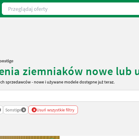
Przeglądaj oferty
onstige
zenia ziemniaków nowe lub
ch sprzedawców - nowe i używane modele dostępne już teraz.
x
x
w
Sonstige
Usuń wszystkie filtry