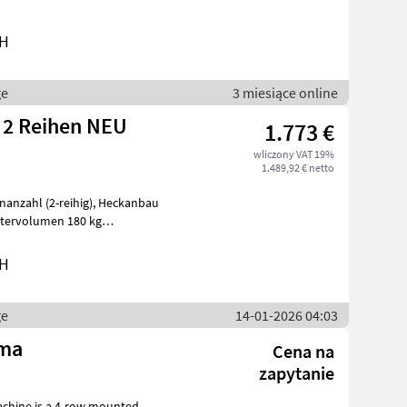
bH
ge
3 miesiące online
 2 Reihen NEU
1.773 €
wliczony VAT 19%
1.489,92 € netto
ng, Gewich
bH
ge
14-01-2026 04:03
ema
Cena na
zapytanie