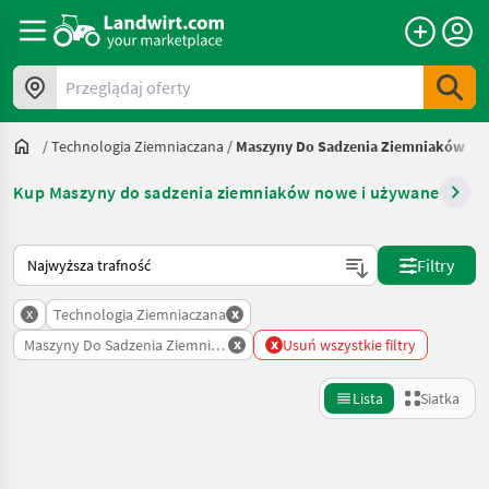
Przeglądaj oferty
/
Technologia Ziemniaczana
/
Maszyny Do Sadzenia Ziemniaków
Kup Maszyny do sadzenia ziemniaków nowe i używane
Tak sortuje się na Landwirt.com
Filtry
x
x
Technologia Ziemniaczana
x
x
Maszyny Do Sadzenia Ziemniakow
Usuń wszystkie filtry
Lista
Siatka