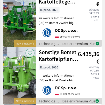
Kartoffellegemaschine
€
/ Potato planter
R. prod. 2026
wliczony
VAT 23%
8.674 €
== Weitere Informationen
netto
(DE) == Bomet Zweireihige
automatische
DC Sp. z o.o.
Kartoffellegemaschine
Gemini S339 - Breite
16-050 Michałowo
zwischen den Reihen: 67, 5 /
Technologia
Dealer Premium Plus
Nowa maszyna
80 cm - Reihenabstände:
ziemniaczana
Sonstige Bomet
6.435,36
/ Sonstige
Kartoffelpflanzmaschine
€
/ Potato planter
R. prod. 2026
wliczony
VAT 23%
5.232 €
== Weitere Informationen
netto
(DE) == Bomet Zweireihige
automatische
DC Sp. z o.o.
Kartoffelpflanzmaschine
Gemini S339 - Reihenbreite:
16-050 Michałowo
67, 5 / 80 cm -
Technologia
Dealer Premium Plus
Nowa maszyna
Reihenabstand: 16, 5 - 51