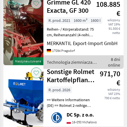
Grimme GL 420
108.885
Exacta, GF 300
€
R. prod. 2021
1600 m³
1600 l
wliczony
VAT 19%
91.500 €
Reihen- / Körperabstand: 75
netto
cm, Reihenanzahl (4-reihig),
Bedienterminal,
MERKANTIL Export-Import GmbH
Heckanbau,
17094 Pragsdorf
Dammformblech,
Vorrichtung Flüssigbeize
8 dni
Maszyna używana
Technologia ziemniaczana
________ Heckanbau, 75cm
online
/ Grimme
Reihenabsta
Sonstige Rolmet
971,70
Kartoffelpflanzmaschine
€
/ Potato planter
R. prod. 2026
wliczony
VAT 23%
790 € netto
== Weitere Informationen
(DE) == Rolmet 2-reihige
Kartoffelpflanzmaschine
DC Sp. z o.o.
S2R1 - Reihenabstand: 62, 5
- 67, 5 cm - Gewicht: ca. 215
16-050 Michałowo