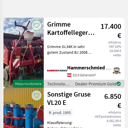
Uściślij
wyszukiwanie
Grimme
17.400
Kategoria
Kraj
Filtry
3
Kartoffelleger
€
GL34K
wliczony
Pokaż 19
AKTUALNA
Grimme GL34K in sehr
Zresetuj
VAT 20%
ŚCIEŻKA
wyników
14.500 €
gutem Zustand BJ 2008
netto
technika
Hydraulischer Kippbunker
rolnicza
Hydraulische
Hammerschmied GmbH
Technologia
Scheibenseche Gaspardo
Ziemniaczana
Mikrogranulatstreuer
2013 Göllersdorf
Spuranreisser Vorbereitung
Maszyny Do
Technologia
Dealer Premium Gold
Maszyna używana
Sadzenia
Flüs
ziemniaczana
Ziemniakow
Sonstige Gruse
6.850
/ Grimme
VL20 E
WYBIERZ
€
KATEGORIĘ
R. prod. 1995
wliczony
Sonstige
12
VAT/pośrednictwo
6.061,95 €
Klassifizierung:
netto