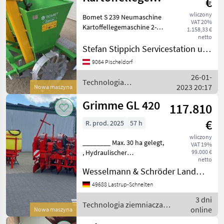
€
Bomet S 239
wliczony
Bomet S 239 Neumaschine
VAT 20%
Kartoffellegemaschine 2-
1.158,33 €
reihig und inklusive
netto
Zustellung!! Technische
Stefan Stippich Servicestation und Handel
Daten: - 2-reihig - Modell:
9064 Pischeldorf
Bomet S239 -
26-01-
Reihenabstand: 62, 5cm-
Technologia
2023 20:17
Nowa maszyna
ziemniaczana / Sonstige
Grimme GL 420
117.810
€
R. prod. 2025
57 h
wliczony
________ Max. 30 ha gelegt,
VAT 19%
, Hydraulischer
99.000 €
netto
Einzelreihenantrieb (1
Wesselmann & Schröder Landmaschinen Lastrup-Schnelten
Hydraulikmotor pro Reihe),
, einschl. MDA-Rechner mit
49688 Lastrup-Schnelten
Hydraulikblock, inkl.:, -
3 dni
Störmelder, - Elek
Technologia ziemniaczana
online
Nowa maszyna
/ Grimme