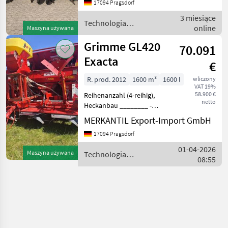
17094 Pragsdorf
Spuranzeiger, mit Tank für
3 miesiące
Flüssigbeize Technologia z
Technologia
online
Maszyna używana
ziemniaczana / Sonstige
Grimme GL420
70.091
Exacta
€
R. prod. 2012
1600 m³
1600 l
wliczony
VAT 19%
58.900 €
Reihenanzahl (4-reihig),
netto
Heckanbau ________ -
Hydraulischer
MERKANTIL Export-Import GmbH
Elementantrieb -
17094 Pragsdorf
Bedienterminal VC 50 - GR
300 für Kombianbau GL -
01-04-2026
Maszyna używana
Technologia
Tragwalze (Keilring) vor der
08:55
ziemniaczana / Grimme
Boden