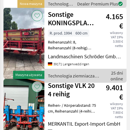
kg - Dreipunktaufhängung -
Technologia
Dealer Premium Plus
Nowa maszyna
ziemniaczana
Sonstige
4.165
/ Sonstige
KONINGSPLANTER
€
- 8 REIHIG
R. prod. 1994
600 cm
wliczony
VAT 19%
3.500 €
Reihenanzahl: 8,
netto
Reihenanzahl (8-reihig)
________ mechanische
Landmaschinen Schröder GmbH Langenweddingen
Reihenführung, Hinweis:
39171 Langenweddingen
Gebrauchtmaschinen
verkaufen wir
25 dni
Maszyna używana
Technologia ziemniaczana
ausschließlich an
online
/ Sonstige
Gewerbetreibende und
Sonstige VLK 20
9.401
ohne G
4 reihig
€
wliczony
Reihen- / Körperabstand: 75
VAT 19%
cm, Reihenanzahl (4-reihig),
7.900 €
Heckanbau ________ 4
netto
reihige
MERKANTIL Export-Import GmbH
Kartoffellegemaschine,