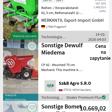
180 m³
180 l
VAT 19%
1.489,92 €
Reihen- / Körperabstand:
netto
62, 5 cm, Reihenanzahl (2-
reihig), Heckanbau
MERKANTIL Export-Import GmbH
________ Reihenabstand
17094 Pragsdorf
625 mm, Behältervolumen
180 kg Metallräder,
14-01-
Maszyna używana
Technologia
Dreipunktanhängung,
2026 04:03
ziemniaczana / Sonstige
Gewich
Sonstige Dewulf
Cena
Miedema
na
zapytanie
CP 42 - Mounted 75 cm
Mechanic This machine is a
4-row mounted mechanic
cup planter. The wheel axle
Sz&B Agro S.R.O
can be set on wide and
narrow wheel distances
079 01 Veľké Kapušany
(depending if a
maszyna
Technologia
Dealer Premium Plus
demonstracyjna
ziemniaczana
Sonstige Bomet
10.669,02
/ Sonstige