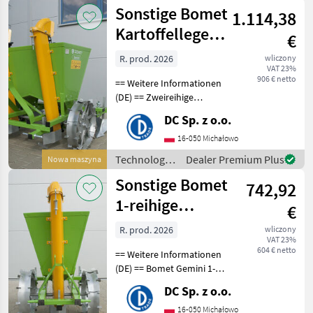
ziemniaczana
Sonstige Bomet
cm
1.114,38
/ Sonstige
Kartoffellegemaschine
€
/ Potato planter
R. prod. 2026
wliczony
VAT 23%
906 € netto
== Weitere Informationen
(DE) == Zweireihige
Kartoffellegemaschine
DC Sp. z o.o.
Gemini von Bomet - Breite
zwischen den Reihen: 62, 5 /
16-050 Michałowo
67, 5 cm - Abstand zwischen
Technologia
Dealer Premium Plus
Nowa maszyna
den Tricht
ziemniaczana
Sonstige Bomet
742,92
/ Sonstige
1-reihige
€
Kartoffelpflanzmaschine/
R. prod. 2026
wliczony
VAT 23%
Planter
604 € netto
== Weitere Informationen
(DE) == Bomet Gemini 1-
reihige
DC Sp. z o.o.
Kartoffelpflanzmaschine -
Abstand zwischen den
16-050 Michałowo