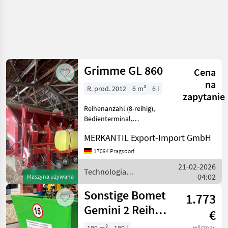
Grimme GL 860
Cena
na
R. prod. 2012
6 m³
6 l
zapytanie
Reihenanzahl (8-reihig),
Bedienterminal,
Heckanbau,
MERKANTIL Export-Import GmbH
Zusatzfahrwerk,
Dammformblech,
17094 Pragsdorf
Kippbunkerautomatik,
21-02-2026
Vorrichtung Flüssigbeize
Technologia
04:02
Maszyna używana
________
ziemniaczana / Grimme
Kartoffellegemaschine
Sonstige Bomet
1.773
Gemini 2 Reihen
€
NEU
wliczony