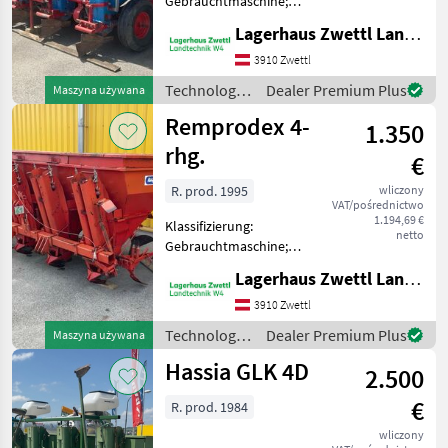
Gebrauchtmaschine;
Grimme
5
Seriennummer/Fahrgestellnummer:
Lagerhaus Zwettl Landtechnik
1927; Anzahl Vorbesitzer: 2;
Hassia
1
Weitere
3910 Zwettl
Maschinenmerkmale:
Technologia
Dealer Premium Plus
Maszyna używana
Remprodex
1
gebrauchte Kartoffel-
ziemniaczana
Remprodex 4-
Legemaschine Gruse V
1.350
/ Sonstige
MARKETPLACE
rhg.
€
Oferty
Ogłoszenia
R. prod. 1995
wliczony
Marketplace
dealerów
drobne
VAT/pośrednictwo
1.194,69 €
Klassifizierung:
netto
Gebrauchtmaschine;
Seriennummer/Fahrgestellnummer:
Lagerhaus Zwettl Landtechnik
--; Anzahl Vorbesitzer: 2;
Weitere
3910 Zwettl
Maschinenmerkmale:
Technologia
Dealer Premium Plus
Maszyna używana
gebrauchte
ziemniaczana
Hassia GLK 4D
Kartoffellegemaschine
2.500
/ Remprodex
Remprodex
€
R. prod. 1984
wliczony