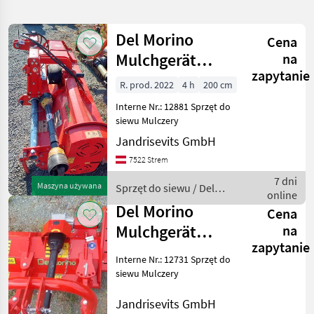
wyszukiwanie
Del Morino
Cena
Kategoria
Kraj
Filtry
1
Mulchgerät
na
zapytanie
Flipper 214
R. prod. 2022
4 h
200 cm
Pokaż 5
AKTUALNA
Zresetuj
ŚCIEŻKA
wyników
Interne Nr.: 12881 Sprzęt do
Del
siewu Mulczery
Morino
Jandrisevits GmbH
WYBIERZ
7522 Strem
KATEGORIĘ
7 dni
Maszyna używana
Sprzęt do siewu / Del
online
technika rolnicza
4
Morino
Del Morino
Cena
Mulchgerät
sprzęt komunalny
1
na
zapytanie
Funny Top 106
Interne Nr.: 12731 Sprzęt do
MARKETPLACE
mit Gelenkwelle
siewu Mulczery
Oferty
Ogłoszenia
Marketplace
Jandrisevits GmbH
dealerów
drobne