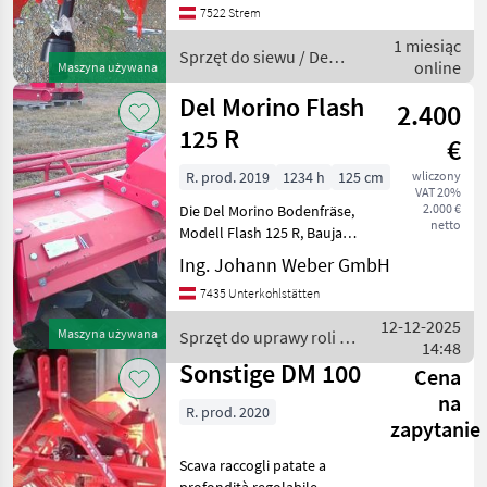
7522 Strem
1 miesiąc
Sprzęt do siewu / Del
online
Maszyna używana
Morino
Del Morino Flash
2.400
125 R
€
R. prod. 2019
1234 h
125 cm
wliczony
VAT 20%
2.000 €
Die Del Morino Bodenfräse,
netto
Modell Flash 125 R, Baujahr
2019, ist ein
Ing. Johann Weber GmbH
leistungsstarkes und
7435 Unterkohlstätten
vielseitiges Gerät, das
speziell für den Einsatz in
12-12-2025
Maszyna używana
Sprzęt do uprawy roli /
verschiedenen landwirts
14:48
Del Morino
Sonstige DM 100
Cena
na
R. prod. 2020
zapytanie
Scava raccogli patate a