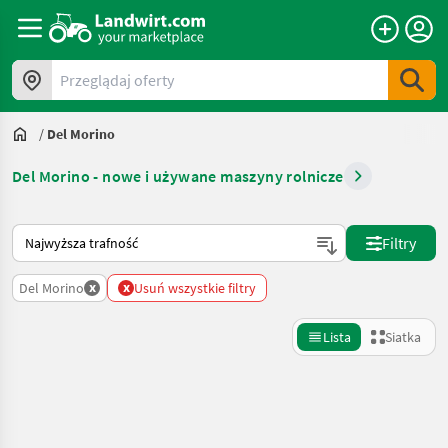
Przeglądaj oferty
/
Del Morino
Del Morino - nowe i używane maszyny rolnicze
Tak sortuje się na Landwirt.com
Filtry
x
x
Del Morino
Usuń wszystkie filtry
Lista
Siatka
Uściślij