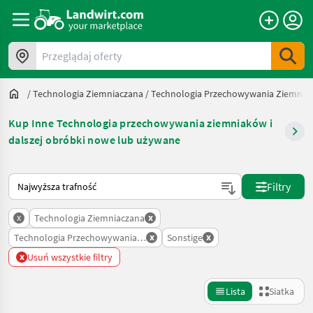
Przeglądaj oferty
/
Technologia Ziemniaczana
/
Technologia Przechowywania Ziemniak
Kup Inne Technologia przechowywania ziemniaków i
dalszej obróbki nowe lub używane
Tak sortuje się na Landwirt.com
Filtry
x
x
Technologia Ziemniaczana
x
x
Technologia Przechowywania Ziemniakow I Dalszej Obrobki
Sonstige
x
Usuń wszystkie filtry
Lista
Siatka