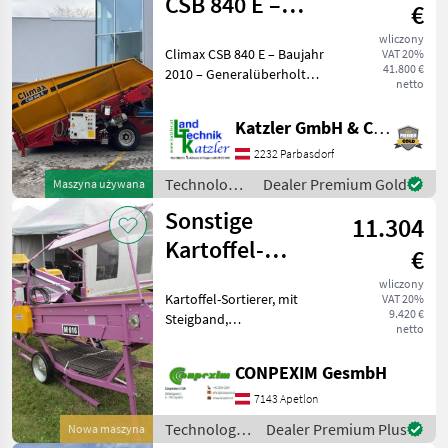
CSB 840 E –
€
Generalüberholt
wliczony
Climax CSB 840 E – Baujahr
VAT 20%
41.800 €
2010 – Generalüberholt
netto
Zum Verkauf steht ein
vollständig
Katzler GmbH & Co.KG.
generalüberholter Climax
CSB 840 E aus Baujahr 2010.
2232 Parbasdorf
Alle wichtigen Verschlei
Technologia
Dealer Premium Gold
Maszyna używana
ziemniaczana
Sonstige
11.304
/ Sonstige
Kartoffel-
€
Sortierer
wliczony
Kartoffel-Sortierer, mit
VAT 20%
9.420 €
Steigband,
netto
Rollenverlesetisch,
Absackung, 12 Siebe,
CONPEXIM GesmbH
Steigband für Untergrößen
Leistung: etwa 4 t/h, Preis: €
7143 Apetlon
11.304 incl. Mwst Tech
Technologia
Dealer Premium Plus
Nowa maszyna