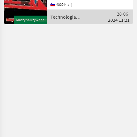
Technologia
4000 Kranj
przechowywania
28-06-
ziemniaków i dalszej
Technologia
2024 11:21
obróbki
Maszyna używana
ziemniaczana / Sonstige