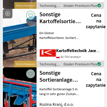
Technologia
Dealer Premium Plus
Nowa maszyna
ziemniaczana
Sonstige
Cena
/ Sonstige
Kartoffelsortierer,
na
zapytanie
Kartoffelsortiermaschine
Ein kleiner
Kartoffelsortierer. Sortiert
auf drei Größen: oben 50
oder 60 mm, unten 30, 35,
Kartoffeltechnik Jacek Boras
oder 40 mm. Mit der
Maschine kommen 5 Siebe,
62-704 Kaweczyn
sortiert wird mit 2 bei oben
Technologia
Dealer Premium Plus
Nowa maszyna
ziemniaczana
Sonstige
Cena
/ Sonstige
Sortieranlage
na
zapytanie
Kozina SK
Kartoffel Sortieranlage 5 m
lang In sehr guten Zustand
*Bild ist symbolisch
Technologia ziemniaczana
Kozina Kranj, d.o.o.