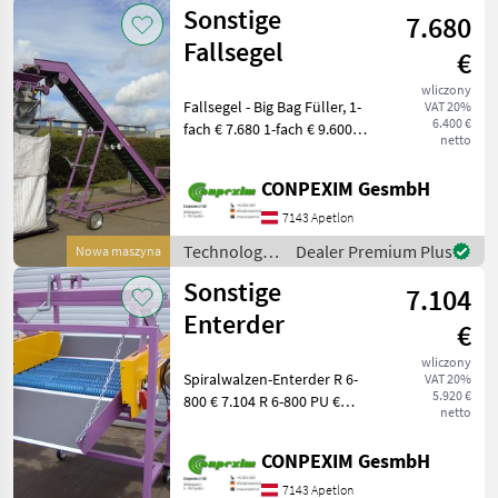
ziemniaczana
Sonstige
7.680
/ Sonstige
Fallsegel
€
wliczony
Fallsegel - Big Bag Füller, 1-
VAT 20%
6.400 €
fach € 7.680 1-fach € 9.600
netto
mit Waage 2-fach € 26.400
mit Waage und Steigband
CONPEXIM GesmbH
Preise: incl. Mwst
Technologia ziemnia
7143 Apetlon
Technologia
Dealer Premium Plus
Nowa maszyna
ziemniaczana
Sonstige
7.104
/ Sonstige
Enterder
€
wliczony
Spiralwalzen-Enterder R 6-
VAT 20%
5.920 €
800 € 7.104 R 6-800 PU €
netto
7.764 R 8-1200 € 8.796 R 8-
1600 € 9.684 R 8-1200 PU €
CONPEXIM GesmbH
10.224 R 8-1600 PU € 1
7143 Apetlon