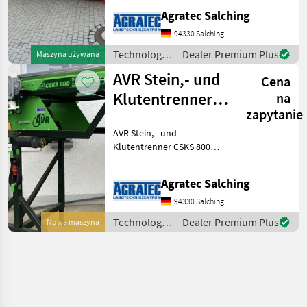
Spiralwalzen 2
Agratec Salching
Abfuhrbänder
Bedienmonitor Beiligende
94330 Salching
Ersazteile: 3x Spiralwalze
Technologia
Dealer Premium Plus
Maszyna używana
Bodentuch 2 Sätze
ziemniaczana
AVR Stein,- und
Galtwalzen mit
Cena
/ Bijlsma
Hercules
Klutentrenner
na
zapytanie
CSKS 800
AVR Stein, - und
Klutentrenner CSKS 800
CSKS 800 -Zuführung über
PVC Band -Elektro Antrieb
Agratec Salching
-80cm Rolle mit
gewicheltem Weichgummi
94330 Salching
und einer Deckschicht in
Technologia
Dealer Premium Plus
Nowa maszyna
einzelen S
ziemniaczana
/ AVR