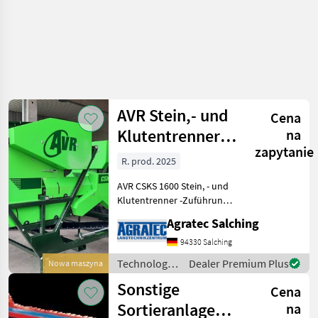
AVR Stein,- und
Cena
Klutentrenner
na
zapytanie
CSKS 1600
R. prod. 2025
AVR CSKS 1600 Stein, - und
Klutentrenner -Zuführung
über Siebkette mit
Agratec Salching
beschichten Stäben -
Elektro Antrieb -2x 160cm
94330 Salching
Rollen,
Technologia
Dealer Premium Plus
Nowa maszyna
Doppelrollensystem mit
ziemniaczana
Sonstige
gewickeltem Weichg
Cena
/ AVR
Sortieranlage
na