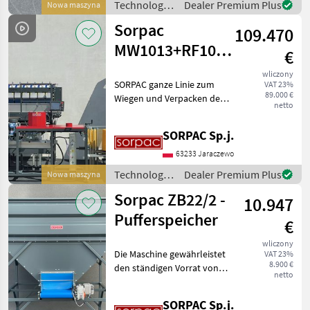
Technologia
Dealer Premium Plus
Nowa maszyna
zwei Wie
ziemniaczana
Sorpac
109.470
/ Sorpac
MW1013+RF100(Fischbein)
€
+ BC340.70
wliczony
SORPAC ganze Linie zum
VAT 23%
89.000 €
Wiegen und Verpacken des
netto
Gemüses. MW1013
Mehrkopf-
SORPAC Sp.j.
Kombinationsmaschine
(mit 10 Kanälen), Raschel- /
63233 Jaraczewo
Verpackungsmaschine
Technologia
Dealer Premium Plus
Nowa maszyna
RF100 (Fischbeinkopf m
ziemniaczana
Sorpac ZB22/2 -
10.947
/ Sorpac
Pufferspeicher
€
wliczony
Die Maschine gewährleistet
VAT 23%
8.900 €
den ständigen Vorrat von
netto
Gemüsen vor dem Prozess
der Verpackung. Der
SORPAC Sp.j.
Puffereimer wird über den