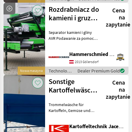
ziemniaczana
Rozdrabniacz do
Cena
/ Sonstige
kamieni i gruzu
na
zapytanie
AVR CSKS 1600
Separator kamieni i gliny
AVR Podawanie za pomocą
taśmy sitowej z
powlekanymi prętami 2
Hammerschmied GmbH
walce separujące o
szerokości 160 cm Owijka z
2013 Göllersdorf
miękkiej gumy z warstwą
Technologia
Dealer Premium Gold
Nowa maszyna
wierzc
ziemniaczana
Sonstige
Cena
/ AVR
Kartoffelwäsche,
na
zapytanie
Gemüsewäsche,
Trommelwäsche für
Trommelwäsche
Kartoffeln, Gemüse und
anderes Material (auch
Plastikteile z.B.). Die
Kartoffeltechnik Jacek Boras
Maschine ist 380 cm lang