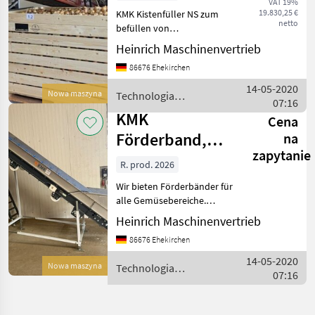
VAT 19%
NS2
19.830,25 €
KMK Kistenfüller NS zum
netto
befüllen von
Standardkisten mit einer
Heinrich Maschinenvertrieb
breite von 1400 - 1800mm
86676 Ehekirchen
Wahlweise auch als
Kistenfüller NS2 ECO (der
14-05-2020
Nowa maszyna
Technologia
kleine Kistenfüller für
07:16
ziemniaczana / KMK
Jederm
KMK
Cena
Förderband,
na
zapytanie
Muldenband,
R. prod. 2026
Steigband,
Wir bieten Förderbänder für
Flachband, Tr
alle Gemüsebereiche.
Steigbänder, Flachbänder,
Heinrich Maschinenvertrieb
Flexowellgurt,
86676 Ehekirchen
Supergripgurt,
Förderbänder mit Knick,
14-05-2020
Nowa maszyna
Technologia
Muldenbänder usw. Rufen
07:16
ziemniaczana / KMK
sie uns ei