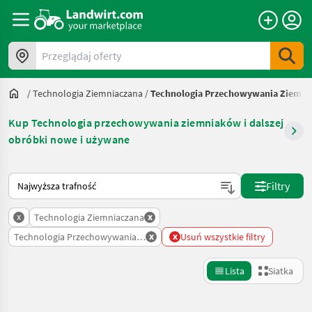
Przeglądaj oferty
/
Technologia Ziemniaczana
/
Technologia Przechowywania Ziemnia
Kup Technologia przechowywania ziemniaków i dalszej
obróbki nowe i używane
Tak sortuje się na Landwirt.com
Filtry
x
x
Technologia Ziemniaczana
x
x
Technologia Przechowywania Ziemniakow I Dalszej Obrobki
Usuń wszystkie filtry
Lista
Siatka