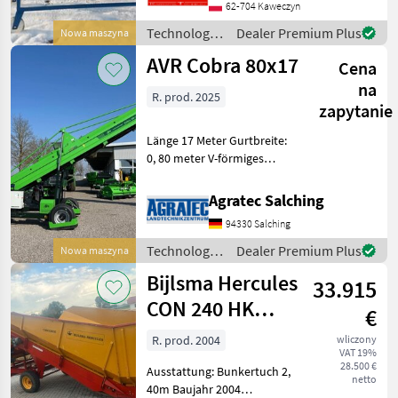
und 100 cm breit. Das
62-704 Kaweczyn
Waschen erfolgt in 2 Stufen:
Technologia
Dealer Premium Plus
Nowa maszyna
ziemniaczana
AVR Cobra 80x17
Cena
/ Sonstige
na
R. prod. 2025
zapytanie
Länge 17 Meter Gurtbreite:
0, 80 meter V-förmiges
Förderband: hohe
Kapazität und
Agratec Salching
produktfreundlich Hohes
94330 Salching
Winkelprofil am
Förderband Robuster
Technologia
Dealer Premium Plus
Nowa maszyna
Hauptrahmen, MONOBODY-
ziemniaczana
Bijlsma Hercules
Typ
33.915
/ AVR
CON 240 HK
€
Sturzbunker
R. prod. 2004
wliczony
VAT 19%
28.500 €
Ausstattung: Bunkertuch 2,
netto
40m Baujahr 2004