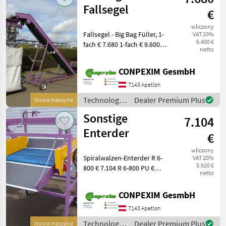
Fallsegel
€
wliczony
Fallsegel - Big Bag Füller, 1-
VAT 20%
6.400 €
fach € 7.680 1-fach € 9.600
netto
mit Waage 2-fach € 26.400
mit Waage und Steigband
CONPEXIM GesmbH
Preise: incl. Mwst
Technologia ziemnia
7143 Apetlon
Technologia
Dealer Premium Plus
Nowa maszyna
ziemniaczana
Sonstige
7.104
/ Sonstige
Enterder
€
wliczony
Spiralwalzen-Enterder R 6-
VAT 20%
5.920 €
800 € 7.104 R 6-800 PU €
netto
7.764 R 8-1200 € 8.796 R 8-
1600 € 9.684 R 8-1200 PU €
CONPEXIM GesmbH
10.224 R 8-1600 PU € 1
7143 Apetlon
Technologia
Dealer Premium Plus
Nowa maszyna