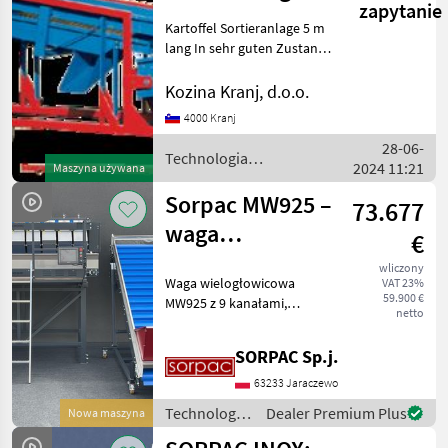
zapytanie
Kozina SK
Kartoffel Sortieranlage 5 m
lang In sehr guten Zustand
*Bild ist symbolisch
Technologia ziemniaczana
Kozina Kranj, d.o.o.
Technologia
4000 Kranj
przechowywania
28-06-
ziemniaków i dalszej
Technologia
2024 11:21
obróbki
Maszyna używana
ziemniaczana / Sonstige
Sorpac MW925 –
73.677
waga
€
wielogłowicowa
wliczony
Waga wielogłowicowa
VAT 23%
59.900 €
MW925 z 9 kanałami,
netto
większymi miskami i
rynnami wibracyjnymi
SORPAC Sp.j.
(nowy model w naszej
ofercie) MW925 to waga
63233 Jaraczewo
wielogłowicowa
Technologia
Dealer Premium Plus
Nowa maszyna
przeznaczona do
ziemniaczana
porcjowan