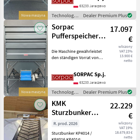
Abnahmeband montiert.
63233 Jaraczewo
Der Auslaufschütter m
Technologia
Dealer Premium Plus
Nowa maszyna
ziemniaczana
Sorpac
17.097
/ Sorpac
Pufferspeicher
€
ZB22/8
wliczony
Die Maschine gewährleistet
VAT 23%
13.900 €
den ständigen Vorrat von
netto
Gemüsen vor dem Prozess
der Verpackung. Der
SORPAC Sp.j.
Puffereimer wird über den
Abnahmeband montiert.
63233 Jaraczewo
Der Auslaufschütter m
Technologia
Dealer Premium Plus
Nowa maszyna
ziemniaczana
KMK
22.229
/ Sorpac
Sturzbunker
€
Schüttbunker
R. prod. 2026
wliczony
VAT 19%
18.679,83 €
Sturzbunker KP4014 /
netto
KP4016 KP4014: