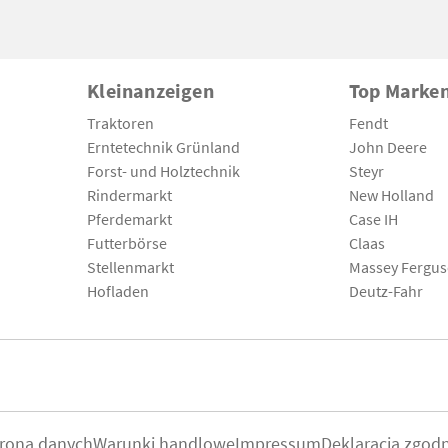
Kleinanzeigen
Top Marke
Traktoren
Fendt
Erntetechnik Grünland
John Deere
Forst- und Holztechnik
Steyr
Rindermarkt
New Holland
Pferdemarkt
Case IH
Futterbörse
Claas
Stellenmarkt
Massey Fergu
Hofladen
Deutz-Fahr
rona danych
Warunki handlowe
Impressum
Deklaracja zgod