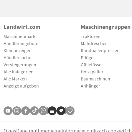
Landwirt.com
Maschinengruppen
Maschinenmarkt
Traktoren
Händlerangebote
Mähdrescher
Kleinanzeigen
Rundballenpressen
Händlersuche
Pflüge
Versteigerungen
Güllefässer
Alle Kategorien
Holzspalter
Alle Marken
Baumaschinen
Anzeige aufgeben
Anhänger
O nas
Dane multimedialne
Informacje o plikach cookie
Och