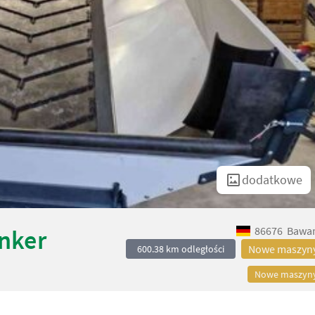
dodatkowe
86676
Bawar
nker
Nowe maszyn
600.38 km odległości
Nowe maszyn