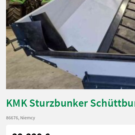
KMK Sturzbunker Schüttbu
86676, Niemcy