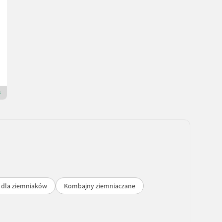
Sonstige Enterder
7.104 €
wliczony VAT 20%
5.920 € netto
CONPEXIM GesmbH
7143 Burgenland
Dealer Premium Plus
e dla ziemniaków
Kombajny ziemniaczane