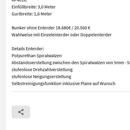
Einfüllbreite: 3,0 Meter
Gurtbreite: 1,6 Meter
Bunker ohne Enterder 18.680€ / 20.560 €
Wahlweise mit Einzelenterder oder Doppelenterder
Details Enterder:
Polyurethan Spiralwalzen
Abstandsverstellung zwischen den Spiralwalzen von 5mm -
stufenlose Drehzahlverstellung
stufenlose Neigungserstellung
Selbstreinigungsfunktion inklusive Plane auf Wunsch
Sturzbunker KP4014 / KP4016 KP4014: Einfüllbreite: 2,8 Mete