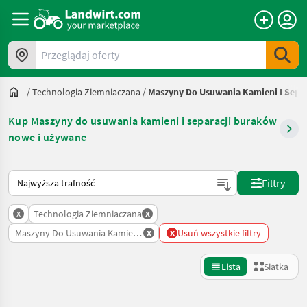
Przeglądaj oferty
/
Technologia Ziemniaczana
/
Maszyny Do Usuwania Kamieni I Sepa
Kup Maszyny do usuwania kamieni i separacji buraków
nowe i używane
Tak sortuje się na Landwirt.com
Filtry
x
x
Technologia Ziemniaczana
x
x
Maszyny Do Usuwania Kamieni I Separacji Burakow
Usuń wszystkie filtry
Lista
Siatka