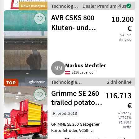
Scheibenseche und
Technologia
Dealer Premium Plus
Nowa maszyna
Stahllaufräder
ziemniaczana
höhenverstellbar . . war
AVR CSKS 800
10.200
/ Tehnos
Kluten- und
€
Steintrenner
VAT nie
dotyczy
Markus Mechtler
2126 Ladendorf
Technologia
2 dni online
TOP
Ogłoszenie
ziemniaczana / Inne
Grimme SE 260
116.713
rozwiązania
technologiczne dla
trailed potato
€
ziemniaków
harvester, C50
R. prod. 2018
wliczony
VAT 27%
monitor + j
91.900 €
GRIMME SE 260 Gezogener
netto
Kartoffelroder, VC50-
Monitor + Joystick,