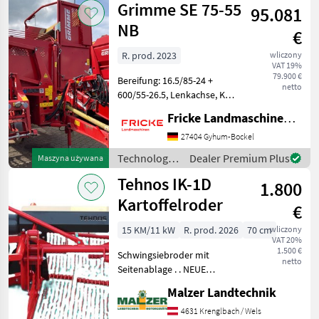
Grimme SE 75-55
95.081
/ Sonstige
NB
€
R. prod. 2023
wliczony
VAT 19%
79.900 €
Bereifung: 16.5/85-24 +
netto
600/55-26.5, Lenkachse, K80
Untenanhängung,
Fricke Landmaschinen GmbH
Gelenkwelle,
Druckluftbremse,
27404 Gyhum-Bockel
Eigenhydraulik,
Technologia
Dealer Premium Plus
Maszyna używana
Dammaufnahme,
ziemniaczana
Tehnos IK-1D
automatische
1.800
/ Grimme
Dammmittenfindung, 1 Sch
Kartoffelroder
€
15 KM/11 kW
R. prod. 2026
70 cm
wliczony
VAT 20%
1.500 €
Schwingsiebroder mit
netto
Seitenablage . . NEUE
VERSTÄRKTE AUSFÜHRUNG
Malzer Landtechnik
. . Dreipunktanbau . .
geteilte Schare . .
4631 Krenglbach / Wels