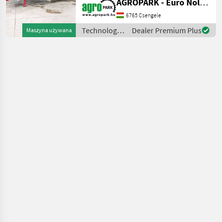
AGROPARK - Euro Noliker Kft.
Kameras, Typ UB, 6.000 kg
Bunker,
6765 Csengele
Druckluftbremsanlage, 484
Technologia
Dealer Premium Plus
Maszyna używana
Hektar Baujahr: 2018
ziemniaczana
Gewicht: 11000 kg
/ Grimme