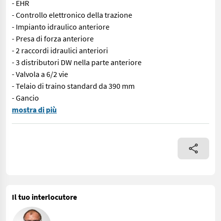
- EHR
- Controllo elettronico della trazione
- Impianto idraulico anteriore
- Presa di forza anteriore
- 2 raccordi idraulici anteriori
- 3 distributori DW nella parte anteriore
- Valvola a 6/2 vie
- Telaio di traino standard da 390 mm
- Gancio
Dotazioni: - Colore: verde oliva metallizzato - 50 km/h - Sigma 
mostra di più
Il tuo interlocutore