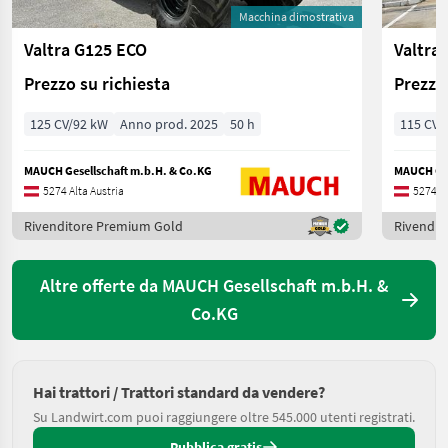
Macchina dimostrativa
Valtra G125 ECO
Valtra 
Prezzo su richiesta
Prezzo 
125 CV/92 kW
Anno prod. 2025
50 h
115 CV/
MAUCH Gesellschaft m.b.H. & Co.KG
MAUCH Ges
5274 Alta Austria
5274 Al
Rivenditore Premium Gold
Rivendit
Altre offerte da MAUCH Gesellschaft m.b.H. &
Co.KG
Hai trattori / Trattori standard da vendere?
Su Landwirt.com puoi raggiungere oltre 545.000 utenti registrati.
Pubblica gratis