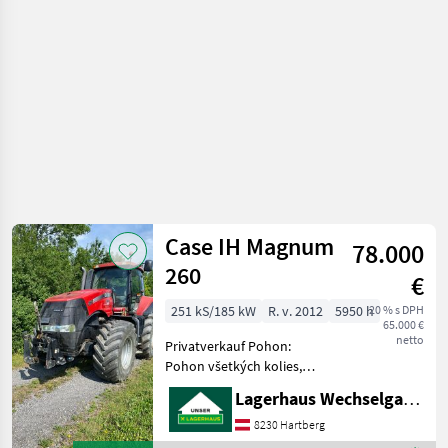
Case IH Magnum
78.000
260
€
251 kS/185 kW
R. v. 2012
5950 h
20 % s DPH
65.000 €
netto
Privatverkauf Pohon:
Pohon všetkých kolies,
Zapájanie počas
Lagerhaus Wechselgau reg. Gen.m.b.H.
zaťažovania , Stanovište
rušňovodiča: Vodičská
8230 Hartberg
kabína, Vývodový hriadeľ