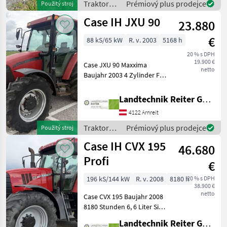
Traktory /
Prémiový plus prodejce
Použitý stroj
hnacieho hriadeľa: 1000,
Case IH
Case IH JXU 90
Najvyššia rý
23.880
€
88 kS/65 kW
R. v. 2003
5168 h
20 % s DPH
19.900 €
Case JXU 90 Maxxima
netto
Baujahr 2003 4 Zylinder FPT
Motor 5168 Stunden Power
Shuttle Lastschaltung 24-24
Landtechnik Reiter GmbH.
Getriebe 540/750/1000 er
4122 Arnreit
Zapfwelle in Ölbad
laufende Zap
Traktory /
Prémiový plus prodejce
Použitý stroj
Case IH
Case IH CVX 195
46.680
Profi
€
196 kS/144 kW
R. v. 2008
8180 h
20 % s DPH
38.900 €
netto
Case CVX 195 Baujahr 2008
8180 Stunden 6, 6 Liter Sisu
Druckluftanlage 4 DW
Landtechnik Reiter GmbH.
Steuergeräte 4 fach