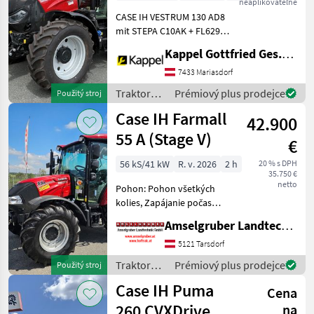
neaplikovateľné
Rückewagen
CASE IH VESTRUM 130 AD8
10AK-FL6295
mit STEPA C10AK + FL6295
CASE IH VESTRUM 130 AD8 •
Kappel Gottfried Ges.m.b.H.
neuwertige
Gebrauchtmaschine •
7433 Mariasdorf
Erstzulassung: 11/2025 •
Traktory /
Prémiový plus prodejce
Použitý stroj
Betriebsstunden: 10 h • 171
Case IH
Case IH Farmall
42.900
55 A (Stage V)
€
56 kS/41 kW
R. v. 2026
2 h
20 % s DPH
35.750 €
netto
Pohon: Pohon všetkých
kolies, Zapájanie počas
zaťažovania , Stanovište
Amselgruber Landtechnik GmbH
rušňovodiča: Vodičská
kabína, Vývodový hriadeľ
5121 Tarsdorf
hnacieho hriadeľa:
Traktory /
Prémiový plus prodejce
Použitý stroj
540/540E, Najvyššia
Case IH
Case IH Puma
rýchlosť km/
Cena
260 CVXDrive
na