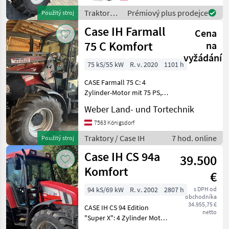
kabína, Vývodový hriadeľ
Traktory /
Prémiový plus prodejce
Použitý stroj
hnacieho hriadeľa:
Case IH
Case IH Farmall
430/540/7
Cena
75 C Komfort
na
vyžádání
75 kS/55 kW
R. v. 2020
1101 h
CASE Farmall 75 C: 4
Zylinder-Motor mit 75 PS,
Baujahr 2020, 1101
Weber Land- und Tortechnik
Betriebsstunden, 12x12
Gang Getriebe, 40 km/h, 3
7563 Königsdorf
dw Steuergeräte Traktor,
Traktory / Case IH
7 hod. online
Použitý stroj
Frontlader auf Mittensteu
Case IH CS 94a
39.500
Komfort
€
94 kS/69 kW
R. v. 2002
2807 h
s DPH od
obchodníka
34.955,75 €
CASE IH CS 94 Edition
netto
"Super X": 4 Zylinder Motor
mit 94 PS, Baujahr 2002,