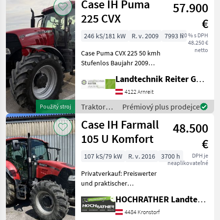
Case IH Puma
57.900
225 CVX
€
246 kS/181 kW
R. v. 2009
7993 h
20 % s DPH
48.250 €
netto
Case Puma CVX 225 50 kmh
Stufenlos Baujahr 2009
7991 Stunden 6, 7 Liter FPT
Landtechnik Reiter GmbH.
Motor Tier 3 Lenksystem
vorbereitet
4122 Arnreit
Druckluftbremse
Traktory /
Prémiový plus prodejce
Použitý stroj
Fronthydraulik gefederte V
Case IH
Case IH Farmall
48.500
105 U Komfort
€
107 kS/79 kW
R. v. 2016
3700 h
DPH je
neaplikovateľné
Privatverkauf: Preiswerter
und praktischer
Waldtraktor! Allradtraktor -
HOCHRATHER Landtechnik GmbH
Baujahr: 2016 -
Betriebsstunden: ca. 3700 -
4484 Kronstorf