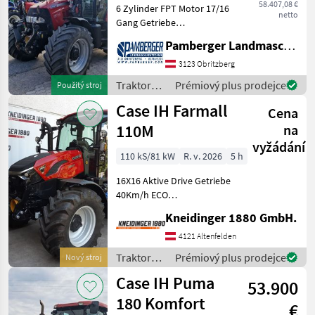
58.407,08 €
6 Zylinder FPT Motor 17/16
netto
Gang Getriebe
Fronthydraulik
Pamberger Landmaschinentechnik GmbH
Frontzapfwelle Frontlader
Hydrac EK 2300 mit EURO
3123 Obritzberg
Aufnahme Multikuppler 3.
Traktory /
Prémiový plus prodejce
Použitý stroj
Funktion Klimaanlage
Case IH
Case IH Farmall
Druck
Cena
110M
na
vyžádání
110 kS/81 kW
R. v. 2026
5 h
16X16 Aktive Drive Getriebe
40Km/h ECO
Fronthydraulik
Kneidinger 1880 GmbH.
Frontzapfwelle 2Leitungen
nach vorne Luftsitz mit
4121 Altenfelden
Niederfrequenz
Traktory /
Prémiový plus prodejce
Nový stroj
2elektrische STG auf
Case IH
Case IH Puma
Joystick Hyd. Oberl
53.900
180 Komfort
€