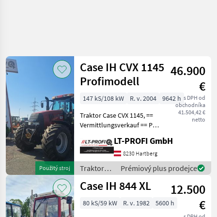
Case IH CVX 1145
46.900
Profimodell
€
147 kS/108 kW
R. v. 2004
9642 h
s DPH od
obchodníka
41.504,42 €
Traktor Case CVX 1145, ==
netto
Vermittlungsverkauf == PS
145, EZ 05/2004 50 km/h, 4
LT-PROFI GmbH
el. Heckstg., Stemplinger FH
mit Außenbedienung, 1x
8230 Hartberg
DW Leitung vorne, Stemplin
Traktory /
Prémiový plus prodejce
Použitý stroj
Case IH
Case IH 844 XL
12.500
€
80 kS/59 kW
R. v. 1982
5600 h
s DPH od