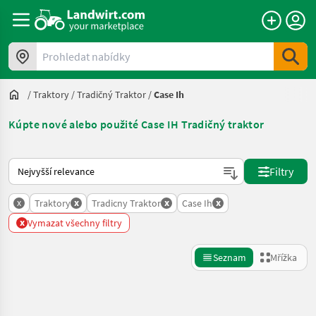
Prohledat nabídky
/
Traktory
/
Tradičný Traktor
/
Case Ih
Kúpte nové alebo použité Case IH Tradičný traktor
Takto se řadí nabídky na Landwirt.com
Filtry
x
x
x
x
Traktory
Tradicny Traktor
Case Ih
x
Vymazat všechny filtry
Seznam
Mřížka