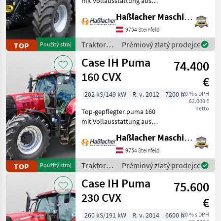
mit Vollausstattung aus
John Deere
erster Hand. Kein
Haßlacher Maschinenhandel
Lohnunternehmer – nur
am eigenen Betrieb
9754 Steinfeld
Fendt
gelaufen. Durchgehend
Traktory /
Prémiový zlatý prodejce
TOP
Použitý stroj
gewartet, einsatzbereit,
New Holland
Case IH
Case IH Puma
aufbereitet
74.400
160 CVX
Steyr
€
202 kS/149 kW
R. v. 2012
7200 h
20 % s DPH
Claas
62.000 €
netto
Top-gepflegter puma 160
Zobrazit
mit Vollausstattung aus
všech
erster Hand. Kein
48
Haßlacher Maschinenhandel
Lohnunternehmer – nur
am eigenen Betrieb
9754 Steinfeld
MODEL
gelaufen. Durchgehend
Traktory /
Prémiový zlatý prodejce
TOP
Použitý stroj
gewartet, einsatzbereit,
Case IH
Case IH Puma
aufbereitet
75.600
230 CVX
CVX
€
195
Profi
260 kS/191 kW
R. v. 2014
6600 h
20 % s DPH