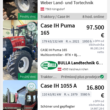
Weber Land- und Tortechnik
originale 2807
Beitriebsstunden,
7563 Königsdorf
Lastschaltgetriebe, 40
Traktory / Case IH
8 hod. online
Použitý stroj
km/h, Multicontroller, 4 Z
Case IH Puma
97.500
165
€
179 kS/132 kW
R. v. 2021
1950 h
s DPH od
obchodníka
86.283,19 €
CASE IH Puma 165
netto
Multicontroller - RTK + Bj.
2021 + 1950 h + 19/6 Gang
BULLA Landtechnik GmbH
Getriebe +
volllastschaltbares
4595 Waldneukirchen
Getriebe + Power Shuttle +
Traktory /
Prémiový plus prodejce
Použitý stroj
50 km/h Getriebe +
Case IH
Case IH 1055 A
automatisc
16.800
€
110 kS/81 kW
R. v. 1979
5580 h
s DPH od
obchodníka
Schöner und gepflegter
14.867,26 €