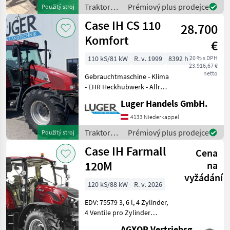
nach vorne + 5x DW
Traktory /
Prémiový plus prodejce
Použitý stroj
Zusatzsteuergeräte (3x
Case IH
Case IH CS 110
hinten und
28.700
Komfort
€
110 kS/81 kW
R. v. 1999
8392 h
20 % s DPH
23.916,67 €
netto
Gebrauchtmaschine - Klima
- EHR Heckhubwerk - Allrad
- Fronthubwerk -
Luger Handels GmbH.
Druckluftbremse Pohon:
Pohon všetkých kolies,
4133 Niederkappel
Zapájanie počas
Traktory /
Prémiový plus prodejce
Použitý stroj
zaťažovania , Stanovište ruš
Case IH
Case IH Farmall
Cena
120M
na
vyžádání
120 kS/88 kW
R. v. 2026
EDV: 75579 3, 6 l, 4 Zylinder,
4 Ventile pro Zylinder
Kraftstoffsystem -
AGXOR Vertriebsgesellschaft Ost GmbH