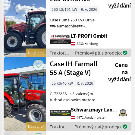
vyžádání
260 kS/191 kW
R. v. 2026
Case Puma 260 CVX Drive
==Neumaschine== -
Bereifung vorne: VF600/70
LT-PROFI GmbH
R30 Vredestein auf
Verstellfelgen - Bereifung
8230 Hartberg
hinten: VF710/70 R42
Traktory /
Prémiový plus prodejce
Nový stroj
Vredestein auf Fixfel
Case IH
Case IH Farmall
Cena
55 A (Stage V)
na
vyžádání
55 kS/40 kW
R. v. 2026
Č. 72283S - s 3-valcovým
turbodieselovým motorom
Common Rail s objemom 2,
Schwarzmayr Landtechnik GmbH - Aurolzmünster
9 l menovitý výkon 55 PS a
krútiaci moment 258 Nm - s
4971 Aurolzmünster
palivovou nádržou s
Traktory /
Prémiový zlatý prodejce
Nový stroj
objemom 82 l -
Case IH