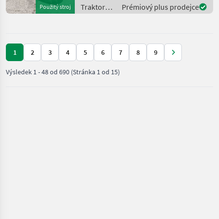
mit 4 DW
Traktory /
Prémiový plus prodejce
Použitý stroj
Hecksteuergeräten - mit
Case IH
Zapfwell
1
2
3
4
5
6
7
8
9
Výsledek
1
-
48
od
690
(Stránka 1 od 15)