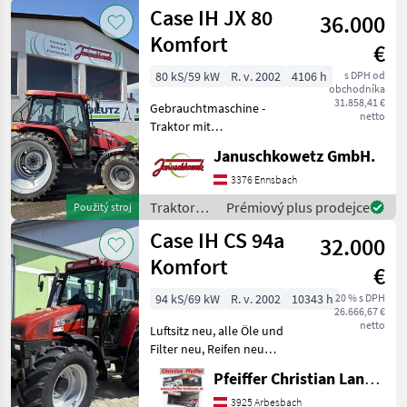
Case IH
Case IH JX 80
reser
36.000
Komfort
€
80 kS/59 kW
R. v. 2002
4106 h
s DPH od
obchodníka
31.858,41 €
Gebrauchtmaschine -
netto
Traktor mit
Zwillingsbereifung
Januschkowetz GmbH.
Ausstattung: - Iveco 4
Zylinder Diesel,
3376 Ennsbach
wassergekühlt - Getriebe
Traktory /
Prémiový plus prodejce
Použitý stroj
24/24 Power Shuttle -
Case IH
Case IH CS 94a
Zapfwelle 540, 5
32.000
Komfort
€
94 kS/69 kW
R. v. 2002
10343 h
20 % s DPH
26.666,67 €
netto
Luftsitz neu, alle Öle und
Filter neu, Reifen neu
Pohon: Pohon všetkých
Pfeiffer Christian Landtechnik
kolies, , Stanovište
rušňovodiča: Vodičská
3925 Arbesbach