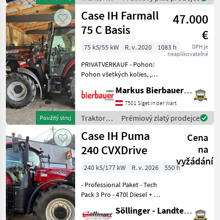
Case IH
Case IH Farmall
47.000
75 C Basis
€
75 kS/55 kW
R. v. 2020
1083 h
DPH je
neaplikovateľné
PRIVATVERKAUF - Pohon:
Pohon všetkých kolies, ,
Stanovište rušňovodiča:
Markus Bierbauer GmbH
Vodičská kabína, : Traktory
Tradičný traktor
7501 Siget in der Wart
Traktory /
Prémiový zlatý prodejce
Použitý stroj
Case IH
Case IH Puma
Cena
240 CVXDrive
na
vyžádání
240 kS/177 kW
R. v. 2026
550 h
- Professional Paket - Tech
Pack 3 Pro - 470l Diesel + 54l
AdBlue Tank - 250 A
Söllinger - Landtechnik GmbH
Lichtmaschine - 6, 7l Motor