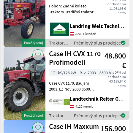
obchodníka
Pohon: Zadné koleso
11.061,95 €
Traktory Tradičný traktor
netto
Landring Weiz Technikzentrum Süd
8200 Gleisdorf
Traktory /
Prémiový plus prodejce
Použitý stroj
Case IH
Case IH CVX 1170
48.800
Profimodell
€
171 kS/126 kW
R. v. 2003
8500 h
s DPH od
obchodníka
43.185,84 €
Case CVX 1170, Baujahr
netto
2003, EZ Nov 2003 8500
Stunden Fronthydraulik
Landtechnik Reiter GmbH.
Frontzapfwelle Druckluft
hydr. Bremse 4 elektr. Stg.
4122 Arnreit
Load Sensing Pumpe
Traktory /
Prémiový plus prodejce
Použitý stroj
113Liter Power
Case IH
Case IH Maxxum
156.900