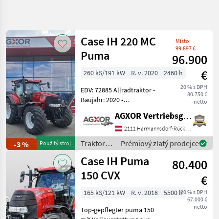
Zpřesnit
hledání
Case IH 220 MC
Místo:
Kategorie
Země
Filtry
4
99.897 €
Puma
96.900
Zobrazit
€
260 kS/191 kW
R. v. 2020
2460 h
AKTUÁLNÍ
Obnovit
690
CESTA
20 % s DPH
výsledků
EDV: 72885 Allradtraktor -
80.750 €
poľnohospodárska
Baujahr: 2020 -
netto
technika
Betriebsstunden: ca. 2460h
AGXOR Vertriebsgesellschaft Ost GmbH
- mit 4 elektr.
Traktory
Hecksteuergeräte - mit 2
2111 Harmannsdorf-Rückersdorf
Tradicny
elektr. Mittensteuergeräte -
Traktor
Traktory /
Prémiový zlatý prodejce
-3 %
Použitý stroj
mit Power Be
Case IH
Case
Case IH Puma
80.400
Ih
150 CVX
€
VYBRAT
KATEGORII
165 kS/121 kW
R. v. 2018
5500 h
20 % s DPH
67.000 €
Case IH
netto
Top-gepflegter puma 150