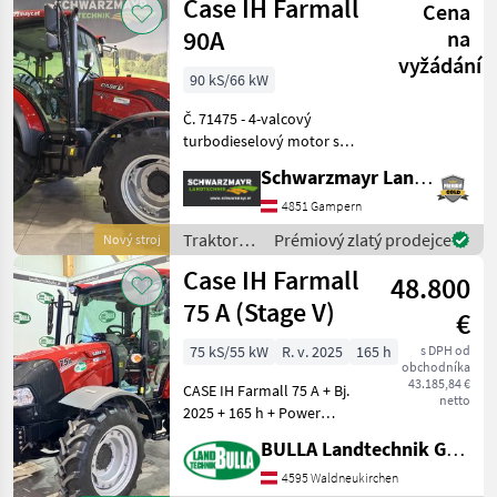
Case IH Farmall
Cena
90A
na
vyžádání
90 kS/66 kW
Č. 71475 - 4-valcový
turbodieselový motor s
technológiou Common
Schwarzmayr Landtechnik GmbH - Gampern
Rail, zdvihovým objemom
3, 6 l a menovitým
4851 Gampern
výkonom 90 PS Sériová
Traktory /
Prémiový zlatý prodejce
Nový stroj
výbava s balíkom
Case IH
Case IH Farmall
SELECTION: - 3
48.800
75 A (Stage V)
€
75 kS/55 kW
R. v. 2025
165 h
s DPH od
obchodníka
43.185,84 €
CASE IH Farmall 75 A + Bj.
netto
2025 + 165 h + Power
Shuttle Getriebe +
BULLA Landtechnik GmbH
Fronthubwerk mit
Unterzug + 2 Leitungen
4595 Waldneukirchen