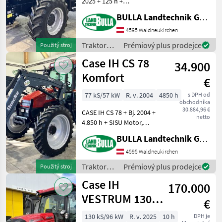
2025 + 125 h +
Fronthubwerk + EW / DW
BULLA Landtechnik GmbH
Umschaltung für FH + 2
Leitungen nach vorne +
4595 Waldneukirchen
Steckdose 7 polig vorne +
Traktory /
Prémiový plus prodejce
Použitý stroj
Luftsitz + Drehlicht
Case IH
Case IH CS 78
34.900
Komfort
€
77 kS/57 kW
R. v. 2004
4850 h
s DPH od
obchodníka
30.884,96 €
CASE IH CS 78 + Bj. 2004 +
netto
4.850 h + SISU Motor,
Seitenauspuff +
BULLA Landtechnik GmbH
Frontgewichtsträger +
Teleskopspiegel + Luftsitz +
4595 Waldneukirchen
druckloser Rücklauf +
Traktory /
Prémiový plus prodejce
Použitý stroj
ausstellbare Fronts
Case IH
Case IH
170.000
VESTRUM 130
€
AD8 + STEPA
130 kS/96 kW
R. v. 2025
10 h
DPH je