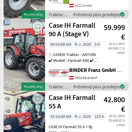
Zapfwelle 50kmh
4122 Arnreit
Klimaanlage
Traktory /
Prémiový plus prodejce
Použitý stroj
Fronthydraulik Luftsitz gef.
Case IH
Case IH Farmall
V
59.999
90 A (Stage V)
€
90 kS/66 kW
R. v. 2026
5 h
20 % s DPH
49.999,17 €
netto
✨ CASEiH Traktor - AKTION
✔️ Modell : Farmall A90 ✔️
in serienmäßiger
BINDER Franz GmbH & CoKG
Ausführung ✔️ 4 Zylinder
TDi Motor ✔️ 3, 6l Hubraum
3654 Raxendorf
✔️ Leistung 90PS ✔️ 40
Traktory /
Prémiový plus prodejce
Použitý stroj
km/h 12/12 Pow
Case IH
Case IH Farmall
42.800
55 A
€
55 kS/40 kW
R. v. 2025
125 h
20 % s DPH
35.666,67 €
netto
CASE IH Farmall 55 A + Bj.