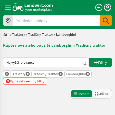
Prohledat nabídky
/
Traktory
/
Tradičný Traktor
/
Lamborghini
Kúpte nové alebo použité Lamborghini Tradičný traktor
Takto se řadí nabídky na Landwirt.com
Filtry
x
x
x
x
Traktory
Tradicny Traktor
Lamborghini
x
Vymazat všechny filtry
Seznam
Mřížka