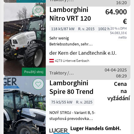
Bezstupňový
16:20
Lamborghini
mechanizmus, Stano
Lamborghini
64.900
Nitro VRT 120
€
118 kS/87 kW
R. v. 2015
1002 h
20 % s DPH
54.083,33 €
netto
Sehr wenig
Betriebsstunden, sehr
gepflegt, Pohon: Pohon
der Kern der Landtechnik e.U.
všetkých kolies,
4273 Unterweißenbach
Bezstupňový
mechanizmus, Stanovište
04-04-2025
Použitý stroj
Traktory /
rušňovodiča: Vodičská
08:29
Lamborghini
kabína, Vývodový hriadeľ
Lamborghini
Cena
hnacieho hri
Spire 80 Trend
na
vyžádání
75 kS/55 kW
R. v. 2025
NOVÝ STROJ - Variant B, 5-
stupňová prevodovka
30+15 Eco - Prevodový a
Luger Handels GmbH.
redukčný pomer plazivej