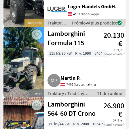
- Frontzapfwelle 1000 -
Luger Handels GmbH.
Heckzapfwelle
540/540E/1000 -
4133 Niederkappel
Mechanische
Traktory /
Prémiový plus prodejce
Nový stroj
Wendeschaltung - 3-Fach
Lamborghini
Lastschaltung
Lamborghini
20.130
Formula 115
€
DPH je
115 kS/85 kW
R. v. 1990
5464 h
neaplikovateľné
Martin P.
7461 Stadtschlaining
Traktory / Tradičný
11 dní online
Inzerát
traktor
Lamborghini
26.900
564-60 DT Crono
€
DPH je
60 kS/44 kW
R. v. 2000
1954 h
neaplikovateľné