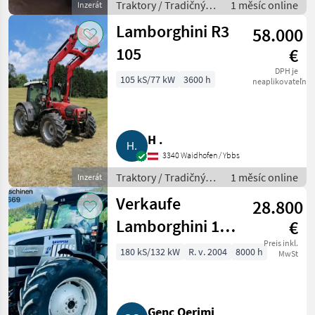
Traktory / Tradičný
1 měsíc online
Inzerát
traktor
Lamborghini R3
58.000
105
€
DPH je
105 kS/77 kW
3600 h
neaplikovateľné
H .
3340 Waidhofen / Ybbs
Traktory / Tradičný
1 měsíc online
Inzerát
traktor
Verkaufe
28.800
Lamborghini 180
€
Champion 180
Preis inkl.
180 kS/132 kW
R. v. 2004
8000 h
MwSt
Genc Qerimi