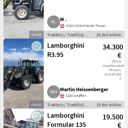
M .
3134 Nußdorf ob der Traisen
Traktory / Tradičný
16 dní online
Inzerát
traktor
Lamborghini
34.300
R3.95
€
DPH je
neaplikovateľné
Původní
cena 35.000
€
Martin Heissenberger
8244 Schäffern
Traktory / Tradičný
19 dní online
Inzerát
traktor
Lamborghini
19.500
Formular 135
€