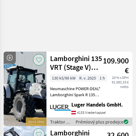
Lamborghini 135
109.900
VRT (Stage V)
€
Stufenlos
130 kS/96 kW
R. v. 2025
1 h
20 % s DPH
91.583,33 €
netto
Neumaschine POWER-DEAL*
Lamborghini Spark R 135
VRT Technische Daten: -
Luger Handels GmbH.
FARMotion 45 ULTRA Stage
V Motor, 4 Zylinder -
4133 Niederkappel
Hubraum: 3849 cm³ -
Traktory /
Prémiový plus prodejce
Nový stroj
Standard Hubkraf
Lamborghini
Lamborghini
32.600