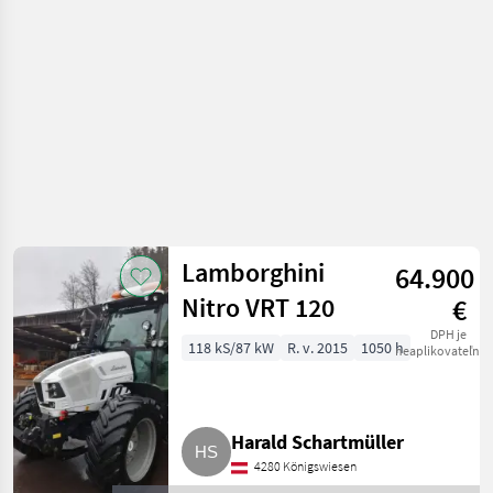
Lamborghini
64.900
Nitro VRT 120
€
DPH je
118 kS/87 kW
R. v. 2015
1050 h
neaplikovateľné
Harald Schartmüller
4280 Königswiesen