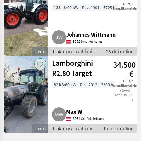
DPH je
135 kS/99 kW
R. v. 1991
6725 h
neaplikovateľné
Johannes Wittmann
3052 Innermanzing
Traktory / Tradičný
25 dní online
Inzerát
traktor
Lamborghini
34.500
R2.80 Target
€
DPH je
82 kS/60 kW
R. v. 2012
3300 h
neaplikovateľné
Původní
cena 35.900
€
Max W
8264 Großsteinbach
Traktory / Tradičný
1 měsíc online
Inzerát
traktor