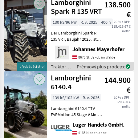
Lamborghini
138.500
Spark R 135 VRT
€
130 kS/96 kW
R. v. 2025
400 h
20 % s DPH
115.416,67 €
netto
Der Lamborghini Spark R
135 VRT, Baujahr 2025, ist
ein leistungsstarker
Johannes Mayerhofer
Standardtraktor, der sich
durch seine
8673 St. Jakob im Walde
beeindruckende
Traktory /
Prémiový plus prodejce
předváděcí stroj
Ausstattung und moderne
Lamborghini
Lamborghini
Technologie ausz
144.900
6140.4
€
139 kS/102 kW
R. v. 2026
20 % s DPH
120.750 €
netto
Lamborghini 6140.4 TTV -
FARMotion 45 Stage V Motor
- Nennleistung: 139 PS - 4
Luger Handels GmbH.
Zylinder - Hubraum: 3849
cm³ - Elektrohydraulisches
4133 Niederkappel