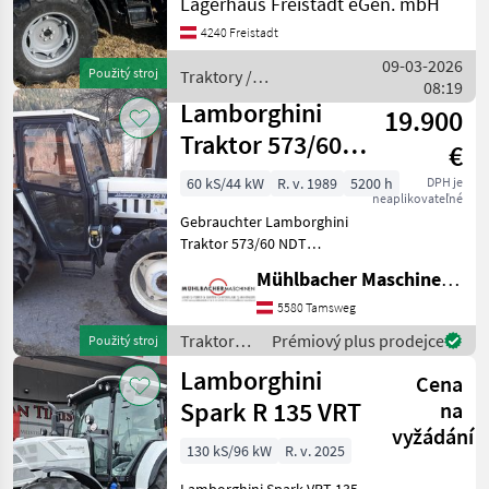
Lagerhaus Freistadt eGen. mbH
Getriebe 15/15, Zapfwelle
4240 Freistadt
540/540E, Erstzulassung
12.2024, Fronthydraulik
09-03-2026
Použitý stroj
Traktory /
Pohon: Pohon v
08:19
Lamborghini
Lamborghini
19.900
Traktor 573/60
€
NDT,
60 kS/44 kW
R. v. 1989
5200 h
DPH je
neaplikovateľné
Privatverkauf
Gebrauchter Lamborghini
Traktor 573/60 NDT
PRIVATVERKAUF Standort:
Mühlbacher Maschinen GmbH
9853 Gmünd
0.6.6.4.7.3.4.1.5.5.2.0 -
5580 Tamsweg
erstmalige Zulassung
Traktory /
Prémiový plus prodejce
Použitý stroj
02/1989 - 44kW/60PS -
Lamborghini
Lamborghini
Hubraum 30
Cena
Spark R 135 VRT
na
vyžádání
130 kS/96 kW
R. v. 2025
Lamborghini Spark VRT 135