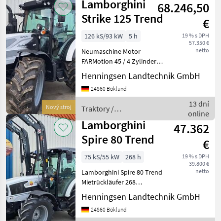
Lamborghini
68.246,50
Strike 125 Trend
€
126 kS/93 kW
5 h
19 % s DPH
57.350 €
netto
Neumaschine Motor
FARMotion 45 / 4 Zylinder /
AdBlue Max. 126 PS / Max.
Henningsen Landtechnik GmbH
Drehmoment 517Nm 5
24860 Böklund
Gänge, 2 Lastschaltstufen, 4
Gruppen 40V + 40R 40km/h
13 dní
Nový stroj
Traktory /
mit reduzierter Mo
online
Lamborghini
Lamborghini
47.362
Spire 80 Trend
€
75 kS/55 kW
268 h
19 % s DPH
39.800 €
netto
Lamborghini Spire 80 Trend
Mietrückläufer 268
Betriebsstunden Kein
Henningsen Landtechnik GmbH
AdBlue Abgasstufe 5
24860 Böklund
Arbeitsscheinwerfer vorne