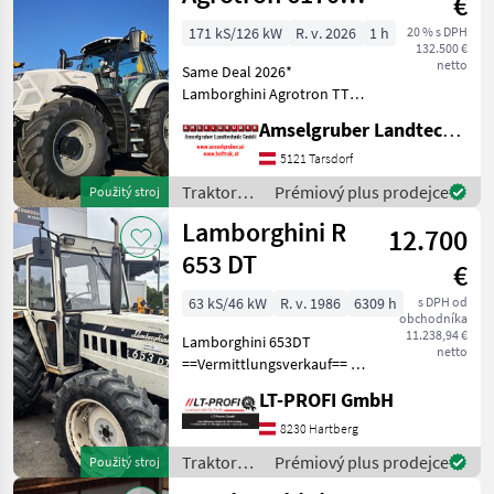
€
TTV
171 kS/126 kW
R. v. 2026
1 h
20 % s DPH
132.500 €
netto
Same Deal 2026*
Lamborghini Agrotron TTV
GRUNDAUSSTATTUNG: -
Amselgruber Landtechnik GmbH
DEUTZ TCD 6.1 L06 4V -
Nennleistung: 171 PS - 6
5121 Tarsdorf
Zylinder - Hubraum: 6058
Traktory /
Prémiový plus prodejce
Použitý stroj
cm³ - Stufenloses TTV G
Lamborghini
Lamborghini R
12.700
653 DT
€
63 kS/46 kW
R. v. 1986
6309 h
s DPH od
obchodníka
11.238,94 €
Lamborghini 653DT
netto
==Vermittlungsverkauf== -
sofort Verfügbar -sofort
LT-PROFI GmbH
Einsatzbereit -2 DW -1EW
Maschine zu besichtigen bei
8230 Hartberg
#LT-Profi GmbH
Traktory /
Prémiový plus prodejce
Použitý stroj
#LandtechnikFürPr
Lamborghini