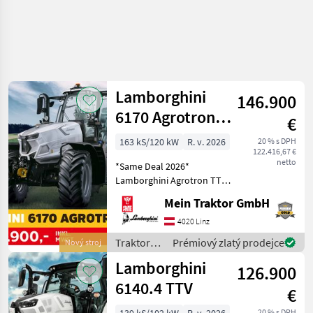
Lamborghini
146.900
6170 Agrotron
€
TTV
163 kS/120 kW
R. v. 2026
20 % s DPH
122.416,67 €
netto
*Same Deal 2026*
Lamborghini Agrotron TTV
GRUNDAUSSTATTUNG: -
Mein Traktor GmbH
DEUTZ TCD 6.1 L06 4V -
Nennleistung: 163 PS - 6
4020 Linz
Zylinder - Hubraum: 6058
Traktory /
Prémiový zlatý prodejce
Nový stroj
cm³ - Stufenloses TTV
Lamborghini
Lamborghini
126.900
6140.4 TTV
€
20 % s DPH