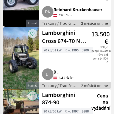
Reinhard Kruckenhauser
6341 Ebbs
Traktory / Tradičný
2 měsíců online
Inzerát
traktor
Lamborghini
13.500
Cross 674-70 N,
€
baugleich Same
DPH je
70 kS/51 kW
R. v. 1996
5900 h
neaplikovateľné
Původní
Explorer 70
cena 14.500
€
D .
4163 Klaffer
Traktory / Tradičný
2 měsíců online
Inzerát
traktor
Lamborghini
Cena
874-90
na
vyžádání
90 kS/66 kW
R. v. 1997
8888 h