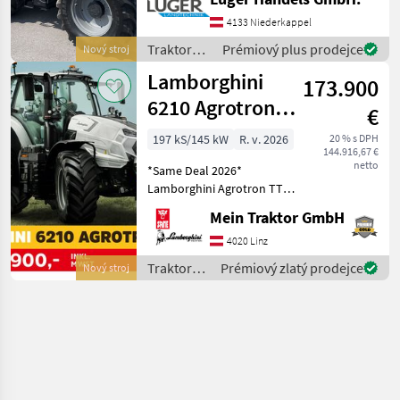
Vision: ausziehbare XL-
Rückspiegel mit LED-
4133 Niederkappel
Beleuchtung -
Traktory /
Prémiový plus prodejce
Nový stroj
MaxiVisionPro Kabine mit
Lamborghini
Lamborghini
zusätzlich
173.900
6210 Agrotron
€
TTV
197 kS/145 kW
R. v. 2026
20 % s DPH
144.916,67 €
netto
*Same Deal 2026*
Lamborghini Agrotron TTV
GRUNDAUSSTATTUNG: -
Mein Traktor GmbH
DEUTZ TCD 6.1 L06 4V -
Nennleistung: 197 PS - 6
4020 Linz
Zylinder - Hubraum: 6057
Traktory /
Prémiový zlatý prodejce
Nový stroj
cm³ - TTV Getriebe T75
Lamborghini