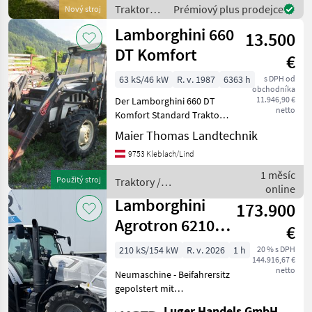
Allrad- und Differentialspe
Traktory /
Prémiový plus prodejce
Nový stroj
Lamborghini
Lamborghini 660
13.500
DT Komfort
€
63 kS/46 kW
R. v. 1987
6363 h
s DPH od
obchodníka
11.946,90 €
Der Lamborghini 660 DT
netto
Komfort Standard Traktor
ist ein robustes und
Maier Thomas Landtechnik
zuverlässiges Modell, das
9753 Kleblach/Lind
im Jahr 1987 hergestellt
wurde. Mit einer Leistung
1 měsíc
Použitý stroj
Traktory /
von 63 PS ist diese
online
Lamborghini
Lamborghini
173.900
Agrotron 6210
€
TTV
210 kS/154 kW
R. v. 2026
1 h
20 % s DPH
144.916,67 €
netto
Neumaschine - Beifahrersitz
gepolstert mit
Sicherheitsgurt - XLarge
Luger Handels GmbH.