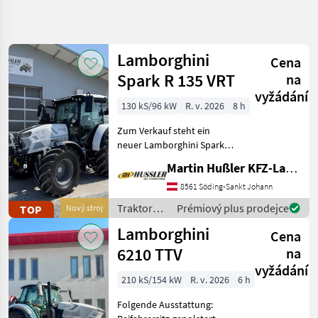
Zpřesnit
hledání
Lamborghini
Cena
Kategorie
Země
Filtry
4
Spark R 135 VRT
na
vyžádání
Zobrazit
130 kS/96 kW
R. v. 2026
8 h
AKTUÁLNÍ
Obnovit
93
CESTA
výsledků
Zum Verkauf steht ein
poľnohospodárska
neuer Lamborghini Spark
technika
135 VRT mit nahezu
Martin Hußler KFZ-Landtechnik
Vollausstattung! •
Traktory
FARMotion 45
8561 Söding-Sankt Johann
Tradicny
Vierzylindermotor •
Traktor
Traktory /
Prémiový plus prodejce
TOP
Nový stroj
stufenloses 50km/h
Lamborghini
Lamborghini
Lamborghini
Getriebe mit Powershuttle
Cena
6210 TTV
na
VYBRAT
KATEGORII
vyžádání
210 kS/154 kW
R. v. 2026
6 h
Lamborghini
Folgende Ausstattung: