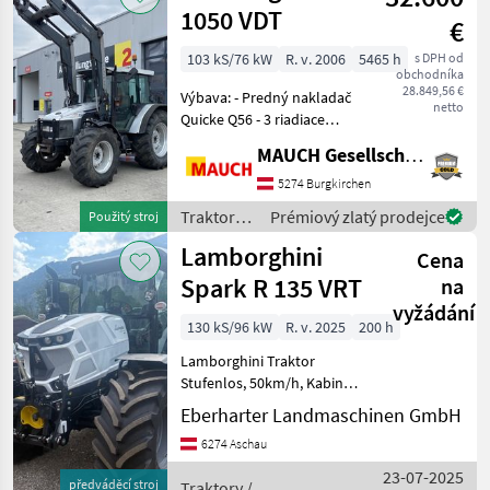
1050 VDT
€
103 kS/76 kW
R. v. 2006
5465 h
s DPH od
obchodníka
28.849,56 €
Výbava: - Predný nakladač
netto
Quicke Q56 - 3 riadiace
okruhy - hydraulické
MAUCH Gesellschaft m.b.H. & Co.KG
aretovanie náradia -
Powershuttle - klimatizácia
5274 Burgkirchen
- vzduchové brzdy - EHR -
Traktory /
Prémiový zlatý prodejce
Použitý stroj
vzduchové sedadlo
Lamborghini
Lamborghini
Cena
Spark R 135 VRT
na
vyžádání
130 kS/96 kW
R. v. 2025
200 h
Lamborghini Traktor
Stufenlos, 50km/h, Kabine
Vorderachse gefedert,
Eberharter Landmaschinen GmbH
Frontsysthem, 4 Rad
6274 Aschau
Bremse, Klima, .... Pohon:
Pohon všetkých kolies,
23-07-2025
předváděcí stroj
Traktory /