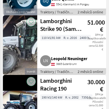
5541 Altenmarkt im Pongau
Traktory / Tradičný
2 měsíců online
Obchodní poskytovatel
traktor
Lamborghini
51.000
Strike 90 (Same
€
Explorer)
DPH je
110 kS/81 kW
R. v. 2016
2400 h
neaplikovateľné
Původní
cena 52.500
€
Leopold Neuninger
3665 Gutenbrunn
Traktory / Tradičný
2 měsíců online
Inzerát
traktor
Lamborghini
30.000
Racing 190
€
DPH je
190 kS/140 kW
R. v. 2002
7350 h
neaplikovateľné
Původní
cena 31.000
€