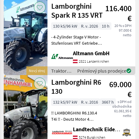
Lamborghini
Lamborghini
Automati
116.400
Spark R 135 VRT
€
130 kS/96 kW
R. v. 2026
10 h
20 % s DPH
97.000 €
netto
- 4-Zylinder Stage V Motor -
Stufenloses VRT Getriebe
(CVT) - 50 km/h Ausführung
Altmann GmbH
- Load-Sensing Hydraulik
(120 l/min) - 4 elektrische
2821 Lanzenkirchen
Steuergeräte hinten - Fron
Traktory /
Prémiový plus prodejce
Nový stroj
Lamborghini
Lamborghini R6
69.000
130
€
132 kS/97 kW
R. v. 2016
3667 h
s DPH od
obchodníka
61.061,95 €
!! LAMBORGHINI R6.130.4
netto
T4i !! - Deutz Motor 4
Zylinder - Powershift
Landtechnik Eidenhammer GmbH
Getriebe 50km/h - Kabine
Luft gefedert mit
5274 Burgkirchen