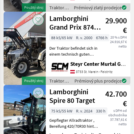
Klimaanlage - 4-fach
Traktory /
Prémiový zlatý prodejce
Použitý stroj
Zapfwelle
Lamborghini
Lamborghini
540/750/1000/125
29.900
Grand Prix 874-
€
90
88 kS/65 kW
R. v. 2000
6766 h
20 % s DPH
24.916,67 €
netto
Der Traktor befindet sich in
einem technisch guten
Zustand. Motor wurde vor
Steyr Center Murtal GmbH
kurzem serviert. Mit
Frontlader ohne Werkzeug
8733 St. Marein - Feistritz
Traktor wird mit gültigen
Traktory /
Prémiový plus prodejce
Použitý stroj
Pickerl ver
Lamborghini
Lamborghini
42.700
Spire 80 Target
€
75 kS/55 kW
R. v. 2024
330 h
s DPH od
obchodníka
37.787,61 €
Gepflegter Allradtraktor ,
netto
Bereifung 420/70R30 hinten
und 360/70R20 vorne,