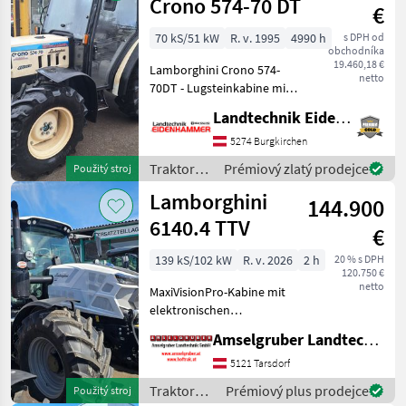
Crono 574-70 DT
€
70 kS/51 kW
R. v. 1995
4990 h
s DPH od
obchodníka
19.460,18 €
Lamborghini Crono 574-
netto
70DT - Lugsteinkabine mit
Heizung - Luftkühlung -
Landtechnik Eidenhammer GmbH
Getriebe 32/16, 40km/h -
Reine 4 Rad-Bremse - 2
5274 Burgkirchen
Steuergeräte, 4 Anschlüsse
Traktory /
Prémiový zlatý prodejce
Použitý stroj
- Bereifun
Lamborghini
Lamborghini
144.900
6140.4 TTV
€
139 kS/102 kW
R. v. 2026
2 h
20 % s DPH
120.750 €
netto
MaxiVisionPro-Kabine mit
elektronischen
Hecksteuergeräten x
Amselgruber Landtechnik GmbH
Beifahrersitz gepolstert mit
Sicherheitsgurt x
5121 Tarsdorf
Multifunktionsarmlehne
Traktory /
Prémiový plus prodejce
Použitý stroj
rechts verstellbar x