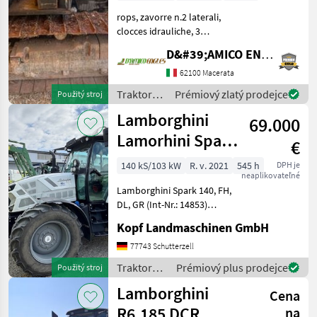
rops, zavorre n.2 laterali,
clocces idrauliche, 3
distributori, pattini
D&#39;AMICO ENGLES SRL
maggiorati, soll. Meccanico
Traktory Tradičný traktor
62100 Macerata
Traktory /
Prémiový zlatý prodejce
Použitý stroj
Lamborghini
Lamborghini
69.000
Lamorhini Spark
€
140
140 kS/103 kW
R. v. 2021
545 h
DPH je
neaplikovateľné
Fronthydraulik,
Lamborghini Spark 140, FH,
Druckluft &
DL, GR (Int-Nr.: 14853)
Baujahr 2021 545
Kopf Landmaschinen GmbH
Betriebsstunden,
Powershuttle
77743 Schutterzell
Fronthydraulik Sauter, 2-
Traktory /
Prémiový plus prodejce
Použitý stroj
Kreisdruckluftanlage, drei
Lamborghini
Lamborghini
Lastschaltstuf
Cena
R6.185 DCR
na