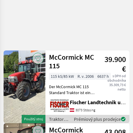
McCormick MC
39.900
115
€
115 kS/85 kW
R. v. 2006
6637 h
s DPH od
obchodníka
35.309,73 €
Der McCormick MC 115
netto
Standard Traktor ist ein
robustes und
Fischer Landtechnik und Kfz KG
leistungsstarkes Modell,
das speziell für vielseitige
3073 Stössing
landwirtschaftliche
Traktory /
Prémiový plus prodejce
Použitý stroj
Anwendungen entwickelt
McCormick
McCormick
wurde. Mi
43.008