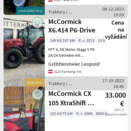
reduzierter Drehzahl *
Power-Shuttle-Getriebe mit
08-12-2023
předváděcí stroj
Traktory /
3-fach Lastschaltung
19:59
McCormick
McCormick
Cena
X6.414 P6-Drive
na
vyžádání
146 kS/107 kW
R. v. 2023
10 h
FPT 4, 5lt Motor Stage V P6
24/24 Getriebe mit
Automatikmodus, 4fach
Gstöttenmeier Leopold
Zapfwelle, Kat 3
4224 Wartberg/Aist
Schnellkuppler, autom.
Zugmaul, Deluxe Fahrersitz,
17-10-2023
Nový stroj
Traktory /
Beifahrersitz, Radio, 5
16:45
McCormick
McCormick CX
33.000
105 XtraShift mit
€
Stoll Frontlader
DPH je
102 kS/75 kW
R. v. 2008
8000 h
neaplikovateľné