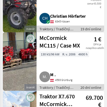
cena 43.500
€
Christian Hörfarter
6345 Kössen
Traktory / Tradičný
19 dní online
Inzerát
traktor
McCormick
1 €
MC115 / Case MX
DPH je
neaplikovateľné
130 kS/96 kW
R. v. 2006
4600 h
M .
4593 Grünburg
Traktory / Tradičný
20 dní online
Inzerát
traktor
Traktor X7.670
69.700
McCormick
€