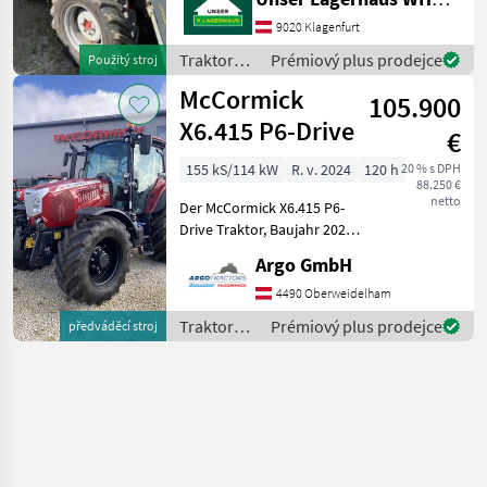
Steuergeräte Bereifung
420/70 R30 u. 360/70 R20
9020 Klagenfurt
Informieren Sie sich bitte
Traktory /
Prémiový plus prodejce
Použitý stroj
vor Fahrt-A
McCormick
McCormick
105.900
X6.415 P6-Drive
€
155 kS/114 kW
R. v. 2024
120 h
20 % s DPH
88.250 €
netto
Der McCormick X6.415 P6-
Drive Traktor, Baujahr 2024,
ist ein leistungsstarkes und
Argo GmbH
vielseitiges Fahrzeug, das
speziell für anspruchsvolle
4490 Oberweidelham
landwirtschaftliche
Traktory /
Prémiový plus prodejce
předváděcí stroj
Aufgaben
McCormick