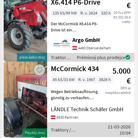
X6.414 P6-Drive
€
135 kS/99 kW
R. v. 2024
320 h
20 % s DPH
83.332,50 €
netto
Der McCormick X6.414 P6-
Drive ist ein
leistungsstarker
Argo GmbH
Standardtraktor, der
speziell für die vielfältigen
4490 Oberweidelham
Anforderungen der
Traktory /
Prémiový plus prodejce
předváděcí stroj
modernen Landwirtschaft
McCormick
McCormick 434
entwickelt wurde.
5.000
€
45 kS/33 kW
R. v. 1967
3828 h
DPH je
Wegen Betriebsauflösung
neaplikovateľné
günstig zu verkaufen.
Direkt-Kauf möglich.
LÄNDLE Technik Schäfer GmbH
Pohon: Zadné koleso,
Stanovište rušňovodiča:
6830 Rankweil
Vodičská kabína, Najvyššia
21-03-2026
rýchlosť km/h: 30, , , :, : Tr
Traktory /
10:04
Použitý stroj
McCormick