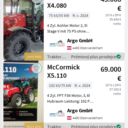
X4.080
€
75 kS/55 kW
R. v. 2024
20 % s DPH
35.840 €
netto
4 Zyl. Kohler Motor 2, 5l
Stage V mit 75 PS ohne
AdBlue 12V/12R Power-
Argo GmbH
Shuttle-Getriebe
(Vorwärts/Rückwärts ohne
4490 Oberweidelham
zu kuppeln)
Traktory /
Prémiový plus prodejce
Nový stroj
Kupplungsknopf am
McCormick
McCormick
Schalthebel Bereifun
69.000
X5.110
€
102 kS/75 kW
R. v. 2024
20 % s DPH
57.500 €
netto
4 Zyl. FPT F36 Motor, 3, 6l
Hubraum Leistung: 102 PS
24V/ 24R Power-Shuttle-
Argo GmbH
Getriebe Hi/Lo
(Vorwärts/Rückwärts ohne
4490 Oberweidelham
zu kuppeln)
Traktory /
Prémiový plus prodejce
Nový stroj