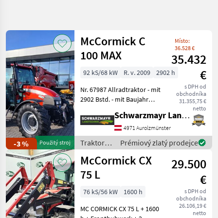
Zpřesnit
hledání
McCormick C
Místo:
Kategorie
Země
Filtry
4
36.528 €
100 MAX
35.432
Zobrazit
€
92 kS/68 kW
R. v. 2009
2902 h
AKTUÁLNÍ
Obnovit
111
CESTA
s DPH od
výsledků
Nr. 67987 Allradtraktor - mit
obchodníka
poľnohospodárska
2902 Bstd. - mit Baujahr
31.355,75 €
technika
2009 - erstanmeldung am
netto
Schwarzmayr Landtechnik GmbH - Aurolzmünster
05.02.2009 - mit 92 PS 4, 5 l
Traktory
Hubraum Perkins Motor -
4971 Aurolzmünster
Tradicny
mit 24/12 Getriebe - mi
Traktor
Traktory /
Prémiový zlatý prodejce
-3 %
Použitý stroj
McCormick
Mccormick
McCormick CX
29.500
75 L
VYBRAT
€
KATEGORII
76 kS/56 kW
1600 h
s DPH od
obchodníka
McCormick
26.106,19 €
MC CORMICK CX 75 L + 1600
netto