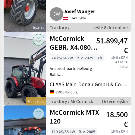
Josef Wanger
3143 Pyhra
Traktory /
Ještě 8 dní online
Inzerát
Tradičný traktor
McCormick
51.899,47
GEBR. X4.080
€
TRAKTOR MIT FL
74 kS/54 kW
R. v. 2025
3 h
19 % s DPH
43.613 €
MC
netto
Ansprechpartner:Georg
Rabl:
+491703780223Thomas
CLAAS Main-Donau GmbH & Co. KG, Vohburg
Eisenmann:
+491622860730Preis gilt für
85088 Vohburg
vorhandenen Zustand. Die
Traktory / McCormick
Od včerejška
Nový stroj
gemachten Angaben sind in
McCormick MTX
Anzeigen, Internet, Preissc
18.500
120
€
119 kS/88 kW
R. v. 2005
19 % s DPH