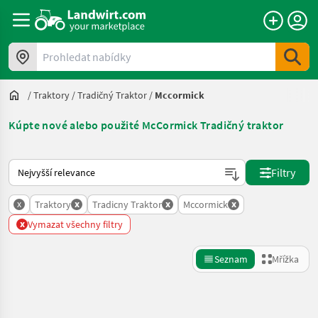
Prohledat nabídky
/
Traktory
/
Tradičný Traktor
/
Mccormick
Kúpte nové alebo použité McCormick Tradičný traktor
Takto se řadí nabídky na Landwirt.com
Filtry
x
x
x
x
Traktory
Tradicny Traktor
Mccormick
x
Vymazat všechny filtry
Seznam
Mřížka