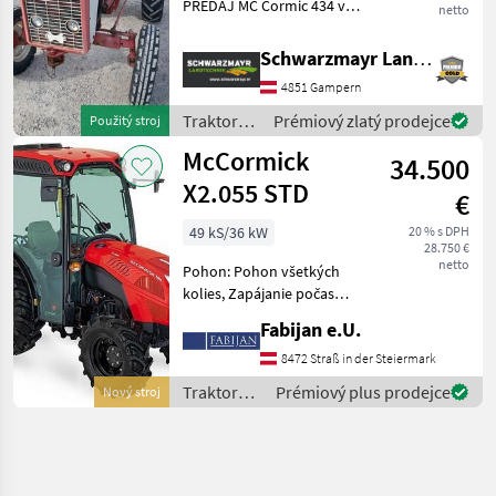
PREDAJ MC Cormic 434 v
netto
dobrom stave predné a
zadné pneumatiky ako
Schwarzmayr Landtechnik GmbH - Gampern
nové s dodatočne
4851 Gampern
namontovaným
mechanickým riadiacim
Traktory /
Prémiový zlatý prodejce
Použitý stroj
zariadením 28 km/h podľa
McCormick
McCormick
34.500
X2.055 STD
€
49 kS/36 kW
20 % s DPH
28.750 €
netto
Pohon: Pohon všetkých
kolies, Zapájanie počas
zaťažovania , Stanovište
Fabijan e.U.
rušňovodiča: Vodičská
kabína, Vývodový hriadeľ
8472 Straß in der Steiermark
hnacieho hriadeľa:
Traktory /
Prémiový plus prodejce
Nový stroj
540/540E, Najvyššia
McCormick
rýchlosť km/