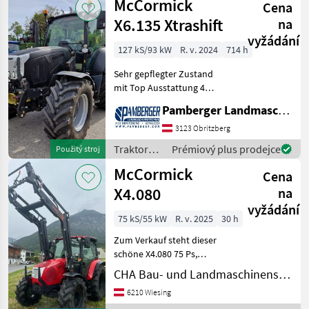
McCormick
mechanizmus Traktory
Cena
Tradičný t
X6.135 Xtrashift
na
vyžádání
127 kS/93 kW
R. v. 2024
714 h
Sehr gepflegter Zustand
mit Top Ausstattung 4
Zylinder Motor 50 km/h
Pamberger Landmaschinentechnik GmbH
Druckluftpbremsanlage
Fronthydraulik
3123 Obritzberg
Frontzapfwelle Gefederte
Traktory /
Prémiový plus prodejce
Použitý stroj
Vorderachse
McCormick
McCormick
Frontladerkons
Cena
X4.080
na
vyžádání
75 kS/55 kW
R. v. 2025
30 h
Zum Verkauf steht dieser
schöne X4.080 75 Ps,
4Zylinder mit Frontlader!
CHA Bau- und Landmaschinenservice
Jederzeit einsatzbereit und
6210 Wiesing
sofort verfügbar! Anrufen