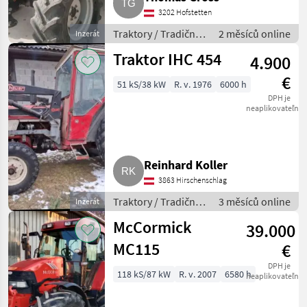
3202 Hofstetten
Traktory / Tradičný
2 měsíců online
Inzerát
traktor
Traktor IHC 454
4.900
€
51 kS/38 kW
R. v. 1976
6000 h
DPH je
neaplikovateľné
Reinhard Koller
3863 Hirschenschlag
Traktory / Tradičný
3 měsíců online
Inzerát
traktor
McCormick
39.000
MC115
€
DPH je
118 kS/87 kW
R. v. 2007
6580 h
neaplikovateľné