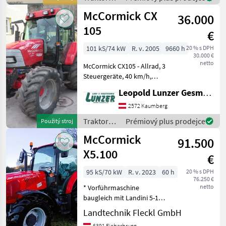
Kupplungsknopf am
McCormick
McCormick CX
Schalthebel 40k
36.000
105
€
101 kS/74 kW
R. v. 2005
9660 h
20 % s DPH
30.000 €
netto
McCormick CX105 - Allrad, 3
Steuergeräte, 40 km/h,
Lastschaltgetriebe,
Leopold Lunzer GesmbH
Synchrongetriebe, EHR,
hydr. Bremsventil,
2572 Kaumberg
Powershuttle,
Traktory /
Prémiový plus prodejce
Použitý stroj
Frontzapfwelle,
McCormick
McCormick
Klimaanlage, Fronthydr
91.500
X5.100
€
95 kS/70 kW
R. v. 2023
60 h
20 % s DPH
76.250 €
netto
* Vorführmaschine
baugleich mit Landini 5-100
* FPT-Motor mit 3, 6Liter
Landtechnik Fleckl GmbH
Hubraum * 40km/h mit
6391 Fieberbrunn