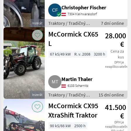
Christopher Fischer
7304 Kleinwarasdorf
Traktory / Tradičný
7 dní online
Inzerát
traktor
McCormick CX65
28.000
L
€
Cena za
67 kS/49 kW
R. v. 2008
3200 h
kus
DPH je
neaplikovateľné
Martin Thaler
6108 Scharnitz
Traktory / Tradičný
15 dní online
Inzerát
traktor
McCormick CX95
41.500
XtraShift Traktor
€
DPH je
90 kS/66 kW
2500 h
neaplikovateľné
Původní