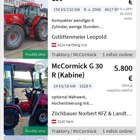
€
150 kS/110 kW
R. v. 2006
4617 h
20 % s DPH
36.250 €
netto
Kompakter wendiger 6
Zylinder, wenige Stunden
und super Zustand. Pohon:
Gstöttenmeier Leopold
Pohon všetkých kolies,
Zapájanie počas
4224 Wartberg/Aist
zaťažovania , Stanovište
Traktory / McCormick
1 měsíc online
Použitý stroj
rušňovodiča: Vodičská
McCormick G 30
kabína, Vý
5.800
R (Kabine)
€
24 kS/18 kW
1628 h
DPH je
neaplikovateľné
optional Mähwerk,
Hochentleerung mit
Absaugung Pohon: Pohon
Zöchbauer Norbert KFZ & Landtechnik
všetkých kolies,
Bezstupňový
3240 Mank
mechanizmus, Frontové
Traktory / McCormick
1 měsíc online
Použitý stroj
zavesenie, : Bezstupňový