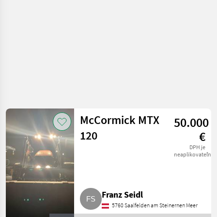
McCormick MTX
50.000
120
€
DPH je
neaplikovateľné
Franz Seidl
5760 Saalfelden am Steinernen Meer