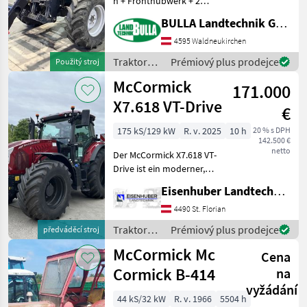
h + Fronthubwerk + 2
John Deere
Leitungen nach vorne +
BULLA Landtechnik GmbH
höhenverstellbare
Fendt
Anhängevorrichtung +
4595 Waldneukirchen
Unterlenker Fanghaken +
Traktory /
Prémiový plus prodejce
Použitý stroj
New Holland
Big Lift Frontlader neuwer
McCormick
McCormick
171.000
Steyr
X7.618 VT-Drive
€
Claas
175 kS/129 kW
R. v. 2025
10 h
20 % s DPH
142.500 €
netto
Zobrazit
Der McCormick X7.618 VT-
všech
Drive ist ein moderner,
48
stufenloser Traktor der
Eisenhuber Landtechnik GmbH
Baureihe X7, der von Argo
MODEL
Tractors in Italien gefertigt
4490 St. Florian
wird. Er zeichnet sich durch
Traktory /
Prémiový plus prodejce
předváděcí stroj
hohe Wen
McCormick
McCormick Mc
Cena
X4.080
Cormick B-414
na
MC
vyžádání
115
44 kS/32 kW
R. v. 1966
5504 h