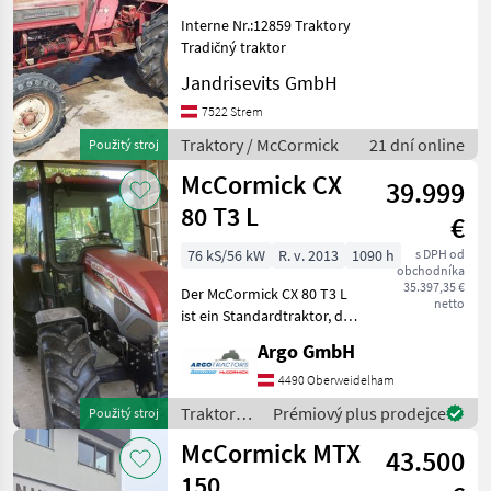
X2.055
Interne Nr.:12859 Traktory
X5.110
Tradičný traktor
X5.085
Jandrisevits GmbH
X6.414
7522 Strem
P6-
Traktory / McCormick
21 dní online
Použitý stroj
Drive
McCormick CX
CX
39.999
75
80 T3 L
L
€
MC
76 kS/56 kW
R. v. 2013
1090 h
s DPH od
130
obchodníka
35.397,35 €
Der McCormick CX 80 T3 L
X6.135
netto
ist ein Standardtraktor, der
Xtrashift
sich durch seine robuste
X7.624
Argo GmbH
Bauweise und Vielseitigkeit
auszeichnet. Dieses Modell
4490 Oberweidelham
MARKETPLACE
aus dem Baujahr 2013 ist
Traktory /
Prémiový plus prodejce
Použitý stroj
mit ei
Nabídky
McCormick
Marketplace
Inzeráty
McCormick MTX
43.500
prodejců
150