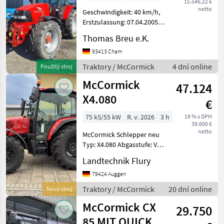
15.546,22 €
netto
Geschwindigkeit: 40 km/h,
Erstzulassung: 07.04.2005
________ Allrad
Thomas Breu e.K.
Servolenkung 3x
Steuergeräte hinten
93413 Cham
Fronthydraulik
Traktory / McCormick
4 dní online
Použitý stroj
Frontzapfwelle Zugmaul
McCormick
gefederte Vorderachse
47.124
X4.080
€
75 kS/55 kW
R. v. 2026
3 h
19 % s DPH
39.600 €
netto
McCormick Schlepper neu
Typ: X4.080 Abgasstufe: V
(5) In Serie komplett 12/12
Landtechnik Flury
Gang-Getriebe 40 km/h
Elektrohydraulische
79424 Auggen
Wendeschaltung (RPS)
Traktory / McCormick
20 dní online
Nový stroj
Allradvorderachse
McCormick CX
29.750
85 MIT QUICKE