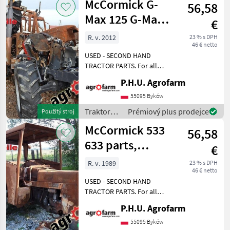
McCormick G-
kontaktieren
56,58
Max 125 G-Max
€
135 T3 145 parts,
R. v. 2012
23 % s DPH
46 € netto
ersatzteile, p
USED - SECOND HAND
TRACTOR PARTS. For all
parts call us or send
P.H.U. Agrofarm
message by e-mail either
whatsapp. TRAKTOR -
55095 Byków
SCHLEPPER ERSATZTEILE.
Traktory /
Prémiový plus prodejce
Použitý stroj
Bei weiteren fragen
McCormick
McCormick 533
kontaktieren
56,58
633 parts,
€
ersatzteile,
R. v. 1989
23 % s DPH
46 € netto
pieces
USED - SECOND HAND
TRACTOR PARTS. For all
parts call us or send
P.H.U. Agrofarm
message by e-mail either
whatsapp. TRAKTOR -
55095 Byków