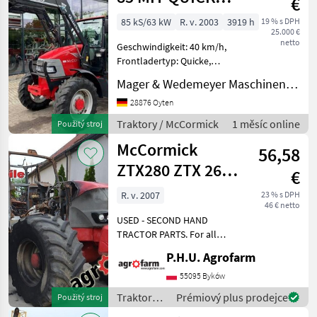
€
FRONTLADER
85 kS/63 kW
R. v. 2003
3919 h
19 % s DPH
25.000 €
netto
Geschwindigkeit: 40 km/h,
Frontladertyp: Quicke,
Gänge vorwärts: 24, Gänge
Mager & Wedemeyer Maschinenvertrieb GmbH & Co. KG
rückwärts: 24,
Motorhersteller: Perkins,
28876 Oyten
Motor-Zylinderanzahl: 4,
Traktory / McCormick
1 měsíc online
Použitý stroj
Arbeitsscheinwerfe
McCormick
56,58
ZTX280 ZTX 260
€
230 parts,
R. v. 2007
23 % s DPH
46 € netto
ersatzteile,
USED - SECOND HAND
pieces
TRACTOR PARTS. For all
parts call us or send
P.H.U. Agrofarm
message by e-mail either
whatsapp. TRAKTOR -
55095 Byków
SCHLEPPER ERSATZTEILE.
Traktory /
Prémiový plus prodejce
Použitý stroj
Bei weiteren fragen
McCormick