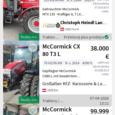
135 kS/99 kW
R. v. 2004
5020 h
obchodníka
37.610,62 €
Gebrauchter McCormick
netto
MTX 135 - Kräftiger 6, 7 Liter
6 Zylinder Cummins Motor -
Christoph Heindl Landtechnik GmbH, Inning
16/12 Gang
Volllastschaltgetriebe -
3383 Hürm
Powershuttle - EHR - Klima -
Traktory /
Prémiový plus prodejce
Použitý stroj
Druckluft -
McCormick
McCormick CX
38.000
80 T3 L
€
76 kS/56 kW
R. v. 2014
4290 h
s DPH od
obchodníka
33.628,32 €
Gepflegter McCormick
netto
CX80-L mit bewährtem
Janmar 4Zylinder Motor,
Großalber KFZ- Karosserie & Landtechnik e.U.
bekannt aus dem
3355 Ertl
Baumaschinensektor für
seine Langlebigkeit.
07-04-2026
Použitý stroj
Traktory /
Zwillingsräder vorne
13:11
McCormick
Zwillingsräder
McCormick
99.999