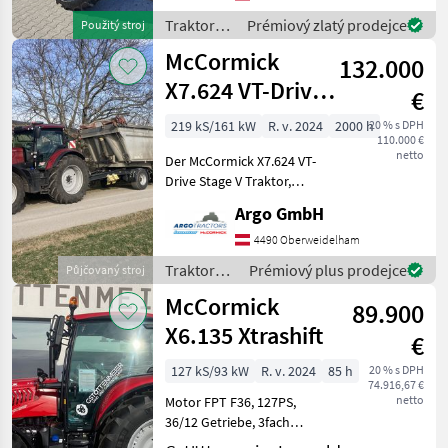
s 4-valcovým motorom s
Traktory /
Prémiový zlatý prodejce
Použitý stroj
objemom 3, 6 l a vý
McCormick
McCormick
132.000
X7.624 VT-Drive
€
Stage V
219 kS/161 kW
R. v. 2024
2000 h
20 % s DPH
110.000 €
netto
Der McCormick X7.624 VT-
Drive Stage V Traktor,
Baujahr 2024, ist ein
Argo GmbH
leistungsstarker und
vielseitiger Standardtraktor,
4490 Oberweidelham
der speziell für
Traktory /
Prémiový plus prodejce
Půjčovaný stroj
anspruchsvolle
McCormick
McCormick
landwirtschaf
89.900
X6.135 Xtrashift
€
127 kS/93 kW
R. v. 2024
85 h
20 % s DPH
74.916,67 €
netto
Motor FPT F36, 127PS,
36/12 Getriebe, 3fach
Powershift 40 km/h