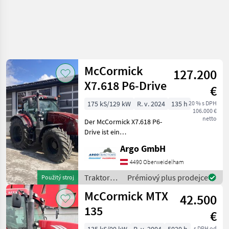
McCormick
127.200
X7.618 P6-Drive
€
175 kS/129 kW
R. v. 2024
135 h
20 % s DPH
106.000 €
netto
Der McCormick X7.618 P6-
Drive ist ein
leistungsstarker
Argo GmbH
Standardtraktor der Marke
McCormick, der im Jahr
4490 Oberweidelham
2024 gebaut wurde und
Traktory /
Prémiový plus prodejce
Použitý stroj
sich in einem Top-Zustand
McCormick
McCormick MTX
befindet. Mit
42.500
135
€
s DPH od