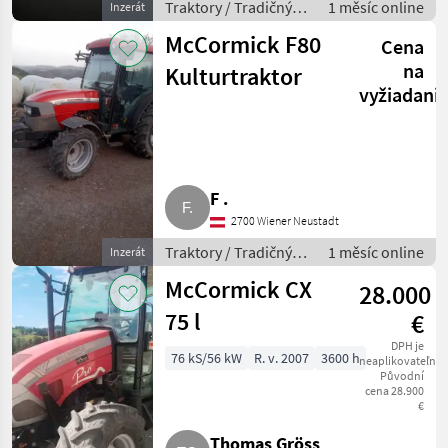
Traktory / Tradičný
1 měsíc online
Inzerát
traktor
McCormick F80
Cena
na
Kulturtraktor
vyžiadani
F .
2700 Wiener Neustadt
Traktory / Tradičný
1 měsíc online
Inzerát
traktor
McCormick CX
28.000
75 l
€
DPH je
76 kS/56 kW
R. v. 2007
3600 h
neaplikovateľné
Původní
cena 28.900
€
Thomas Gröss