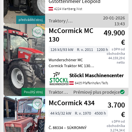
Gstöttenmeier Leopold
Vierradbremse, EHR mit
4224 Wartberg/Aist
Zapfwellenautomatik,
Anhängekupplung 38mm,
20-01-2026
předváděcí stroj
Traktory /
110 lt. Loadsensing, 5
13:43
McCormick
Steuerge
McCormick MC
49.900
130
€
126 kS/93 kW
R. v. 2011
1200 h
s DPH od
obchodníka
44.159,29 €
Wunderschöner MC
netto
Cormick Traktor MC 130
Allrad, 40 km7H
Stöckl Maschinencenter
Ausführung. - 16/16 Gang
Getriebe = 4 Gänge 4
6405 Pfaffenhofen/Telfs
Lastschaltstufen -
Traktory /
Prémiový plus prodejce
Použitý stroj
Powershuttle - 5x dw
McCormick
McCormick 434
Steuergeräte + dr
3.700
€
44 kS/32 kW
R. v. 1970
4500 h
s DPH od
obchodníka
Č. 88334 – SÚKROMNÝ
3.274,34 €