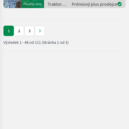
SCHLEPPER ERSATZTEILE.
Traktory /
Prémiový plus prodejce
Použitý stroj
Bei weiteren fragen
McCormick
kontaktieren
1
2
3
Výsledek
1
-
48
od
111
(Stránka 1 od 3)