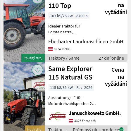
110 Top
na
vyžádání
103 kS/76 kW
8700 h
Idealer Traktor für
Forsteinsätze,
fronthydraulik,
Eberharter Landmaschinen GmbH
frontzapfwelle,
lastschaltgetriebe, ... sofrot
6274 Aschau
einsatzfähig, optische
Traktory / Same
27 dní online
Použitý stroj
mängel Pohon: Pohon
Same Explorer
všetkých kolies, 4-koleso
Cena
115 Natural GS
na
vyžádání
115 kS/85 kW
R. v. 2026
Ausstattung: - EHR -
Motordrehzahlspeicher 2x -
Händyhalter - USB
Januschkowetz GmbH.
Ladeanschluss -
Beifahrersitz -
3376 Ennsbach
Kraftsstofftank 145l + 10l
Traktory /
Prémiový plus prodejce
Nový stroj