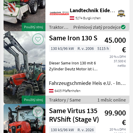
Schaltgetriebe mit 3- Fach
Lastschaltung 40km/h -
Landtechnik Eidenhammer GmbH
Power Shuttle -EHR
5274 Burgkirchen
elektronische
Hubwerksregelung -4- Fach-
Traktory /
Prémiový zlatý prodejce
Použitý stroj
Zapfw
Same
Same Iron 130 S
45.000
€
130 kS/96 kW
R. v. 2006
5115 h
20 % s DPH
37.500 €
Dieser Same Iron 130 mit 6
netto
Zylinder Deutz Motor ist in
einen guten Zustand und
kann jederzeit bei uns in
Fahrzeugschmiede Heis e.U. - Inh. Johannes Heis
der Firma besichtigt oder
6405 Pfaffenhofen
Probe gefahren werden.
Service wur
Traktory / Same
1 měsíc online
Použitý stroj
Same Virtus 135
99.900
RVShift (Stage V)
€
130 kS/96 kW
R. v. 2026
20 % s DPH