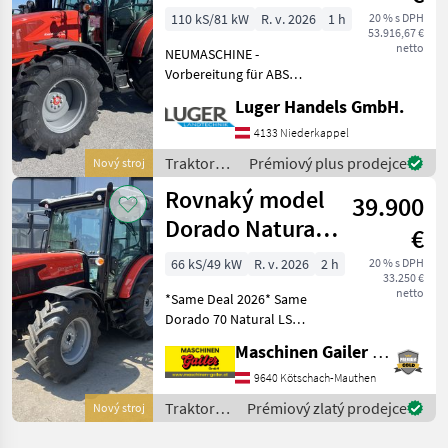
110 kS/81 kW
R. v. 2026
1 h
20 % s DPH
53.916,67 €
netto
NEUMASCHINE -
Vorbereitung für ABS
Steckdose - Kraftstofftank
Luger Handels GmbH.
145 Liter, AdBluetank 10
Liter - Powershuttle (Stop &
4133 Niederkappel
Go System) - Lüfterrad mit
Traktory /
Prémiový plus prodejce
Nový stroj
VISCO Kupplung
Same
Rovnaký model
39.900
Dorado Natural
€
70 (fáza V)
66 kS/49 kW
R. v. 2026
2 h
20 % s DPH
33.250 €
netto
*Same Deal 2026* Same
Dorado 70 Natural LS
ZÁKLADNÁ VÝBAVA: - Motor
Maschinen Gailer GmbH
FARMotion 35 Stage V s
turbodúchadlom a
9640 Kötschach-Mauthen
chladením plniaceho
Traktory /
Prémiový zlatý prodejce
Nový stroj
vzduchu - 65 PS - 3 valce -
Same
Zdvihov