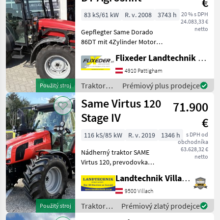
€
60
83 kS/61 kW
R. v. 2008
3743 h
20 % s DPH
DT
24.083,33 €
LK
netto
Gepflegter Same Dorado
Corsaro
86DT mit 4Zylinder Motor
70 DT
Mit Fronkraftheber
Flixeder Landtechnik GmbH
Zobrazit
Steplinger Mit
vše
hydraulischem
4910 Pattigham
Bremseventil Mit
Traktory /
Prémiový plus prodejce
Použitý stroj
MARKETPLACE
Frontladerkonsole Hydrak
Same
Same Virtus 120
MIt 3x DW Steuergerät
71.900
Nabídky
Marketplace
Inzeráty
Stage IV
prodejců
€
116 kS/85 kW
R. v. 2019
1346 h
s DPH od
obchodníka
63.628,32 €
Nádherný traktor SAME
netto
Virtus 120, prevodovka
Powershuttle s rýchlosťou
Landtechnik Villach GmbH
40 km/h, s trojstupňovým
radením pod zaťažením
9500 Villach
30/30 a funkciou Stop & Go,
Traktory /
Prémiový zlatý prodejce
Použitý stroj
komfortná kabína s
Same