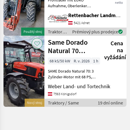
netto
Aufnahme, Oberlenker
hinten, Anhängekupplung,
Rettenbacher Landmaschinen
3 Steuergeräte DW, Luftsitz,
Heckscheibenwischer,
5421 Adnet
Pohon: Pohon všetkých
Traktory /
Prémiový plus prodejce
Použitý stroj
kolies, , Stanovište
Same
Same Dorado
rušňovod
Cena
Natural 70
na
vyžádání
(Stage V)
68 kS/50 kW
R. v. 2026
1 h
SAME Dorado Natural 70: 3
Zylinder-Motor mit 68 PS,
kein AdBlue, Allrad, 15x15
Weber Land- und Tortechnik
Wendegetriebe - 40 km/h,
Zapfwelle: 540/750, 2 dw
7563 Königsdorf
Steuergeräte,
Traktory / Same
19 dní online
Nový stroj
Plattformkabine, Weitw