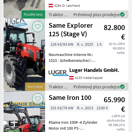
Anhängekupplung,
4294 St. Leonhard
Schnellkuppler, neue
Reifen, höchstzulässiges
Traktory /
Prémiový plus prodejce
Použitý stroj
Gesamtgewicht 350
Same
Same Explorer
82.800
125 (Stage V)
€
126 kS/93 kW
R. v. 2025
1 h
20 % s DPH
69.000 €
netto
Neumaschine Interne Nr.:
1523 - Scheibenwischer/-
waschanlage hinten -
Luger Handels GmbH.
Teleskopierbare
Aussenspiegel -
4133 Niederkappel
Kraftstofftank 145 Liter,
Traktory /
Prémiový plus prodejce
Nový stroj
AdBluetank 10 Liter - 40
Same
Same Iron 100
km/h
65.990
€
101 kS/74 kW
R. v. 2013
2100 h
s DPH od
obchodníka
#Same Iron 100# -4 Zylinder
58.398,23 €
Motor mit 100 PS -
netto