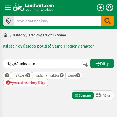
Prohledat nabídky
/
Traktory
/
Tradičný Traktor
/
Same
Kúpte nové alebo použité Same Tradičný traktor
Takto se řadí nabídky na Landwirt.com
Filtry
x
x
x
x
Traktory
Tradicny Traktor
Same
x
Vymazat všechny filtry
Seznam
Mřížka