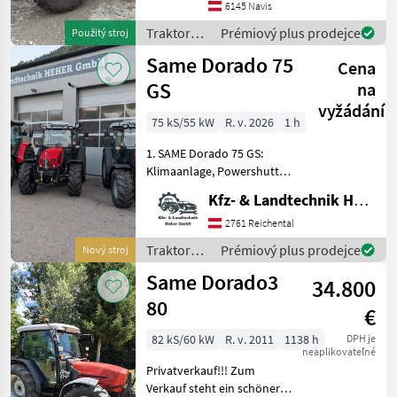
Traktor der Marke Same,
6145 Navis
Modell Explorer III 90 DT E3,
Traktory /
Prémiový plus prodejce
Použitý stroj
aus dem B
Same
Same Dorado 75
Cena
GS
na
vyžádání
75 kS/55 kW
R. v. 2026
1 h
1. SAME Dorado 75 GS:
Klimaanlage, Powershuttle,
3-fach Lastschaltung,
Kfz- & Landtechnik Heher GmbH
Powerclutch, 40 km/h bei
reduzierter Drehzahl,
2761 Reichental
Fronthubwerk,
Traktory /
Prémiový plus prodejce
Nový stroj
Frontzapfwelle,
Same
Same Dorado3
Druckluftanlage,
34.800
80
€
82 kS/60 kW
R. v. 2011
1138 h
DPH je
neaplikovateľné
Privatverkauf!!! Zum
Verkauf steht ein schöner