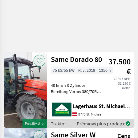
Same Dorado 80
37.500
€
75 kS/55 kW
R. v. 2018
1350 h
20 % s DPH
31.250 €
40 km/h 3 Zylinder
netto
Bereifung Vorne: 380/70R20
70% Bereifung Hinten:
480/70R30 70% Getriebe
Lagerhaus St. Michael ob Leoben eGen
30/15 mechanisch
8770 St. Michael
Steuergeräte 2 DW hinten
Fronthydraulik Hydrac
Traktory /
Prémiový plus prodejce
Použitý stroj
Same
Same Silver W
Cena