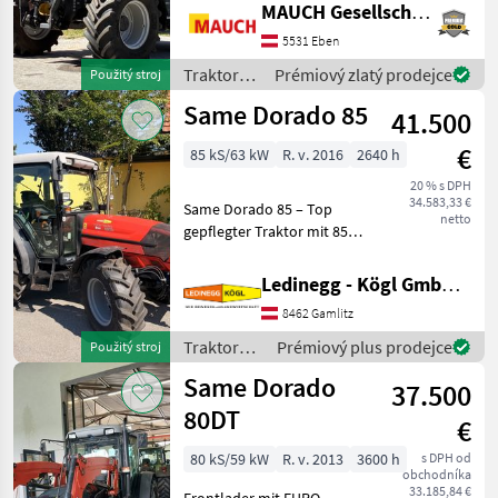
prednou hydraulikou +
MAUCH Gesellschaft m.b.H. & Co.KG, Eben
predným vývodovým
5531 Eben
hriadeľom, pneumatickými
brzdami, 3 riadiacimi
Traktory /
Prémiový zlatý prodejce
Použitý stroj
jednotkami, pn
Same
Same Dorado 85
41.500
€
85 kS/63 kW
R. v. 2016
2640 h
20 % s DPH
34.583,33 €
Same Dorado 85 – Top
netto
gepflegter Traktor mit 85
PS, synchronisiertem
Wendegetriebe und ideal
Ledinegg - Kögl GmbH - Obst- und Weinbautechnik
für Grünland Beschreibung:
8462 Gamlitz
Der Same Dorado 85 aus
dem Baujahr 2016 is
Traktory /
Prémiový plus prodejce
Použitý stroj
Same
Same Dorado
37.500
80DT
€
80 kS/59 kW
R. v. 2013
3600 h
s DPH od
obchodníka
33.185,84 €
Frontlader mit EURO