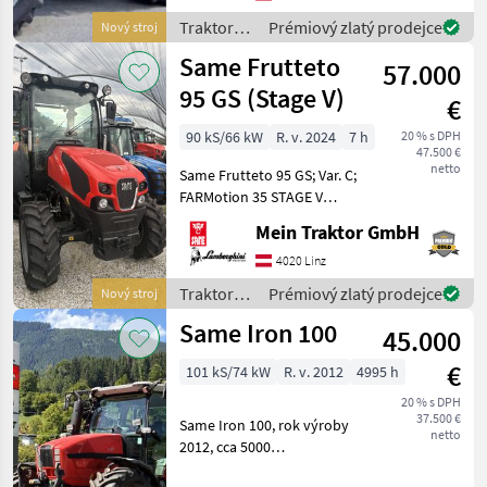
U/Min. Homologierte
Traktory /
Prémiový zlatý prodejce
Nový stroj
Leistung (ECE R 120)
Same
Same Frutteto
57.000
95 GS (Stage V)
€
90 kS/66 kW
R. v. 2024
7 h
20 % s DPH
47.500 €
netto
Same Frutteto 95 GS; Var. C;
FARMotion 35 STAGE V
Motor. Common Rail
Mein Traktor GmbH
System. 4 Zylinder.
Hubraum: 3849 cm³.
4020 Linz
Nenndrehzahl: 2200 U/min.
Traktory /
Prémiový zlatý prodejce
Nový stroj
Homologierte Leistung (ECE
Same
Same Iron 100
R 12
45.000
€
101 kS/74 kW
R. v. 2012
4995 h
20 % s DPH
37.500 €
Same Iron 100, rok výroby
netto
2012, cca 5000
prevádzkových hodín, s