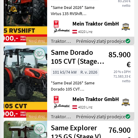
83.250 €
netto
*Same Deal 2026* Same
Virtus 135 RVShift
GRUNDAUSSTATTUNG: -
Mein Traktor GmbH
FARMotion 45 Stage V Motor
- Nennleistung: 130 PS - 4
4020 Linz
Zylinder - Hubraum: 3849
Traktory /
Prémiový zlatý prodejce
Nový stroj
cm³ - Elektrohydr
Same
Same Dorado
85.900
105 CVT (Stage
€
V)
101 kS/74 kW
R. v. 2026
20 % s DPH
71.583,33 €
netto
*Same Deal 2026* Same
Dorado 105 CVT
GRUNDAUSSTATTUNG: -
Mein Traktor GmbH
FARMotion 45 STAGE V
Motor - Nennleistung: 101
4020 Linz
PS - 4 Zylinder - Hubraum:
Traktory /
Prémiový zlatý prodejce
Nový stroj
3849 cm³ - Comfort Parkbre
Same
Same Explorer
76.900
125 GS (Stage V)