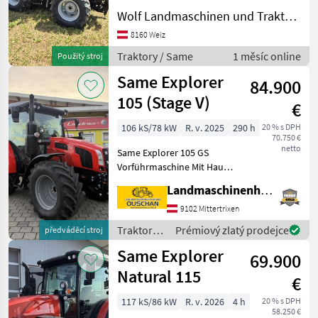
und gut Ausgestatteter
Wolf Landmaschinen und Traktorhandel
Same mit nur 1.138
Stunden! 82 PS! 4 Rad
8160 Weiz
Bremse! Fronthydraulik!
Traktory / Same
1 měsíc online
Použitý stroj
Vollhydraulischer Stoll F
Same Explorer
84.900
105 (Stage V)
€
106 kS/78 kW
R. v. 2025
290 h
20 % s DPH
70.750 €
netto
Same Explorer 105 GS
Vorführmaschine Mit Hauer
Fronthubwerk mit
Landmaschinenhandel Ouschan Anton
Seitlicher Verstärkung
Bereifung 540/65R34 und
9102 Mittertrixen
480/65R24 Komfortkabine
Traktory /
Prémiový zlatý prodejce
předváděcí stroj
mit Klimaanlage Heckhub
Same
Same Explorer
69.900
Natural 115
€
117 kS/86 kW
R. v. 2026
4 h
20 % s DPH
58.250 €