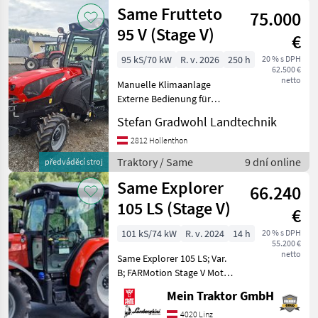
Same
Same Frutteto
75.000
95 V (Stage V)
€
95 kS/70 kW
R. v. 2026
250 h
20 % s DPH
62.500 €
netto
Manuelle Klimaanlage
Externe Bedienung für
Heckkraftheber und
Stefan Gradwohl Landtechnik
Zapfwelle am linken
Heckkotflügel OVERSPEED-
2812 Hollenthon
Getriebe, ausgelegt für 50
Traktory / Same
9 dní online
předváděcí stroj
km/h, begrenzt auf 40
Same Explorer
km/h. H
66.240
105 LS (Stage V)
€
101 kS/74 kW
R. v. 2024
14 h
20 % s DPH
55.200 €
netto
Same Explorer 105 LS; Var.
B; FARMotion Stage V Motor.
Common Rail System. 4
Mein Traktor GmbH
Zylinder. Hubraum 3849
cm³. T Nenndrehzahl 2200
4020 Linz