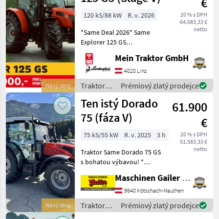
€
120 kS/88 kW
R. v. 2026
20 % s DPH
64.083,33 €
netto
*Same Deal 2026* Same
Explorer 125 GS
GRUNDAUSSTATTUNG: -
Mein Traktor GmbH
FARMotion Stage 5 Motor -
Nennleistung: 120 PS - 4
4020 Linz
Zylinder - Hubraum: 3849
Traktory /
Prémiový zlatý prodejce
Nový stroj
cm³ - 3 Zusatzsteuerger
Same
Ten istý Dorado
61.900
75 (fáza V)
€
75 kS/55 kW
R. v. 2025
3 h
20 % s DPH
51.583,33 €
netto
Traktor Same Dorado 75 GS
s bohatou výbavou! *
Motor FARMotion 45,
Maschinen Gailer GmbH
emisná norma V, systém
Common Rail * BEZ
9640 Kötschach-Mauthen
ADBLUE * 4-valec s
Traktory /
Prémiový zlatý prodejce
Nový stroj
objemom 3859 cm³ a
Same