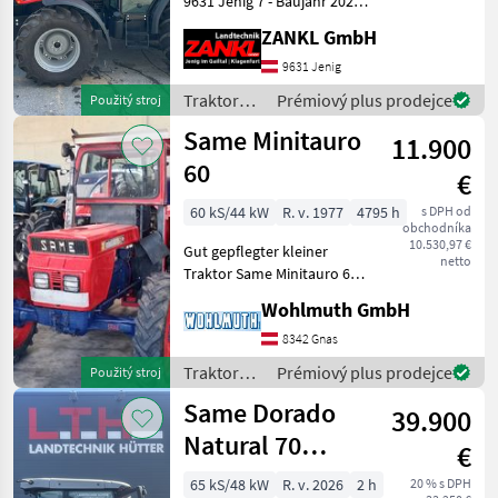
9631 Jenig 7 - Baujahr 2020
John Deere
- erst ca. 5 Betriebsstunden
ZANKL GmbH
- 4-Zylindermotor -
Fendt
Syncrongetriebe - mech.
9631 Jenig
Wendeschaltung - Lüftung
Traktory /
Prémiový plus prodejce
Použitý stroj
New Holland
&
Same
Same Minitauro
11.900
Steyr
60
€
Claas
60 kS/44 kW
R. v. 1977
4795 h
s DPH od
obchodníka
10.530,97 €
Zobrazit
Gut gepflegter kleiner
netto
všech
Traktor Same Minitauro 60
48
DT Allrad, Bj.1977, 4793
Wohlmuth GmbH
Bstd. 25 km/h Pickerlfrei
MODEL
Paragraph §57a Pohon:
8342 Gnas
Pohon všetkých kolies, ,
Traktory /
Prémiový plus prodejce
Použitý stroj
Stanovište rušňovodi
Same
Same Dorado
39.900
Dorado
Natural 70
75
€
(Stage
(Stage V)
V)
65 kS/48 kW
R. v. 2026
2 h
20 % s DPH