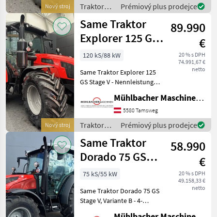
Stage V - homologierte
Traktory /
Prémiový plus prodejce
Nový stroj
Leistung 90PS/
Same
Same Traktor
89.990
Explorer 125 GS
€
Stage V
120 kS/88 kW
20 % s DPH
74.991,67 €
netto
Same Traktor Explorer 125
GS Stage V - Nennleistung
120PS Stage V - 4-Zylinder
Mühlbacher Maschinen GmbH
Motor - Lenksäule schwenk-
und teleskopierbar -
5580 Tamsweg
Automatik-Sicherheitsgurt
Traktory /
Prémiový plus prodejce
Nový stroj
für F
Same
Same Traktor
58.990
Dorado 75 GS
€
Stage V
75 kS/55 kW
20 % s DPH
49.158,33 €
netto
Same Traktor Dorado 75 GS
Stage V, Variante B - 4-
Zylinder Motor Stage V
Mühlbacher Maschinen GmbH