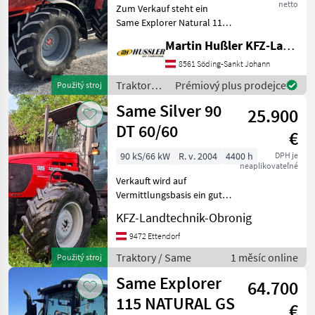
netto
Zum Verkauf steht ein
Same Explorer Natural 115
Neuheit! • FarMotion 45
Martin Hußler KFZ-Landtechnik
Motor • 40km/h mit
reduzierter Drehzahl •
8561 Söding-Sankt Johann
Verstärke Achsen (HD-
Traktory /
Prémiový plus prodejce
Použitý stroj
Vorderachsen) • EHR
Same
Same Silver 90
25.900
DT 60/60
€
90 kS/66 kW
R. v. 2004
4400 h
DPH je
neaplikovateľné
Verkauft wird auf
Vermittlungsbasis ein gut
erhaltener und gut
KFZ-Landtechnik-Obronig
ausgestatteter Silver 90
Agroshift 3x Lastschaltung,
9472 Ettendorf
EHR, FZW+FKH, Klima,
Traktory / Same
1 měsíc online
Použitý stroj
Hyd.Bremsventil Pohon:
Same Explorer
Pohon
64.700
115 NATURAL GS
€