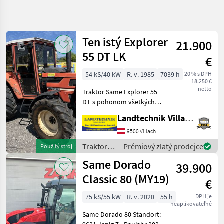
Zpřesnit
hledání
Ten istý Explorer
21.900
Kategorie
Země
Filtry
4
55 DT LK
€
Zobrazit
54 kS/40 kW
R. v. 1985
7039 h
20 % s DPH
AKTUÁLNÍ
Obnovit
323
18.250 €
CESTA
netto
výsledků
Traktor Same Explorer 55
poľnohospodárska
DT s pohonom všetkých
technika
kolies, komfortná kabína,
Landtechnik Villach GmbH
ventilácia, rádio, plynule
Traktory
nastaviteľné ťažné
9500 Villach
Tradicny
zariadenie, 1 x DW, 1 x EW –
Traktor
Traktory /
Prémiový zlatý prodejce
Použitý stroj
zadné ovládacie j
Same
Same
Same Dorado
39.900
Classic 80 (MY19)
VYBRAT
€
KATEGORII
75 kS/55 kW
R. v. 2020
55 h
DPH je
neaplikovateľné
Same
Same Dorado 80 Standort: