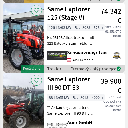
AdBlue - Allrad + Different
Same
Same Explorer
74.342
125 (Stage V)
€
126 kS/93 kW
R. v. 2023
323 h
20 % s DPH
61.951,67 €
netto
Nr. 68158 Allradtraktor - mit
323 Bstd. - Erstanmeldung
am 24.11.2023 - mit 3 DW
Schwarzmayr Landtechnik GmbH - Gampern
Hecksteuergeräten - mit 2
DW Mittensteuergeräten
4851 Gampern
mit Kreuzhebelbedienung -
Traktory /
Prémiový zlatý prodejce
Použitý stroj
Same
Same Explorer
39.900
III 90 DT E3
€
88 kS/65 kW
R. v. 2013
4000 h
s DPH od
obchodníka
35.309,73 €
**Verkaufe gut erhaltenen
netto
Same Explorer III 90 DT E3
Traktor** Ich biete einen
Auer GmbH
gepflegten Standard-