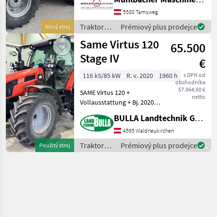
75PS - Lenksäule schwenk-
und teleskopierbar -
5580 Tamsweg
Automatik-Sicherheitsgurt
Traktory /
Prémiový plus prodejce
Nový stroj
für Fahrersitz
Same
Same Virtus 120
65.500
Stage IV
€
116 kS/85 kW
R. v. 2020
1960 h
s DPH od
obchodníka
57.964,60 €
SAME Virtus 120 +
netto
Vollausstattung + Bj. 2020 +
1960 h + 30/30 Gang
BULLA Landtechnik GmbH
Getriebe + Power Shuttle
einstellbar + 3-fach
4595 Waldneukirchen
Lastschaltung + 4-fach
Traktory /
Prémiový plus prodejce
Použitý stroj
Zapfwelle + Fronthubw
Same