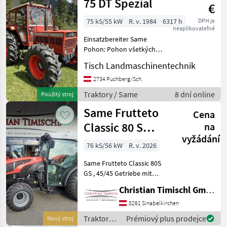
75 DT Spezial
€
75 kS/55 kW
R. v. 1984
6317 h
DPH je
neaplikovateľné
Einsatzbereiter Same
Pohon: Pohon všetkých
kolies, , Stanovište
Tisch Landmaschinentechnik
rušňovodiča: Vodičská
kabína, Vývodový hriadeľ
2734 Puchberg/Sch.
hnacieho hriadeľa:
Traktory / Same
8 dní online
Použitý stroj
540/1000, Najvyššia
Same Frutteto
rýchlosť km/h: 30, ,
Cena
Classic 80 S
na
vyžádání
(Stage V)
76 kS/56 kW
R. v. 2026
Same Frutteto Classic 80S
GS , 45/45 Getriebe mit
Kriechgang , 3 fach
Christian Timischl GmbH
Lastschaltung inkl.
Powershuttle und Stop&Go
8261 Sinabelkirchen
Funktion, Allradautomatik,
Traktory /
Prémiový plus prodejce
Nový stroj
hydraulische Hubstreb