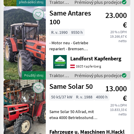
Traktory /
Prémiový plus prodejce
předváděcí stroj
Motorleistung von 11
Same
Same Antares
23.000
100
€
R. v. 1990
9550 h
20 % s DPH
19.166,67 €
netto
- Motor neu - Getriebe
repariert - Bremsen
repariert - Hauer Anbauteile
Landforst Kapfenberg
für Fronthubwerk und
Hinterachsabstützung Um
8605 Kapfenberg
Ihnen unnötige Wartezeiten
Traktory /
Prémiový plus prodejce
Použitý stroj
oder Wegstrecken zu
Same
Same Solar 50
13.000
€
50 kS/37 kW
R. v. 1988
4000 h
20 % s DPH
10.833,33 €
Same Solar 50 Allrad, mit
netto
etwa 4000 Betriebsstunden,
große Kabine,
höhenverstellbare
Fahrzeuge u. Maschinen H.Hackl