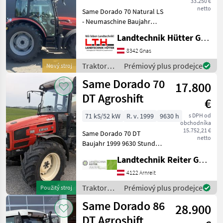
33.250 €
Dorado
netto
Same Dorado 70 Natural LS
95
- Neumaschine Baujahr
(Stage
V)
2026 - FARMotion 35 Stage V
Landtechnik Hütter GmbH & Co KG
Motor mit Turbolader und
Explorer
Ladeluftkühlung - 65 PS - 3
8342 Gnas
70
Zylinder - Hubraum: 2887
Traktory /
Prémiový plus prodejce
Nový stroj
Explorer
cm³
Same
Natural
Same Dorado 70
17.800
105
DT Agroshift
Falcon
€
50 DT
71 kS/52 kW
R. v. 1999
9630 h
s DPH od
Dorado
obchodníka
Natural
15.752,21 €
Same Dorado 70 DT
80
netto
Baujahr 1999 9630 Stunden
Batterie neu Fronthydraulik
Silver
Landtechnik Reiter GmbH.
130
3 STG. 3 fach Lastschaltung
DT
automatische
4122 Arnreit
Anhängekupplung Ber.
Virtus
Traktory /
Prémiový plus prodejce
Použitý stroj
120
420/70R30 Ber. 360/70R
Same
Stage
Same Dorado 86
28.900
IV
DT Agroshift
Aster