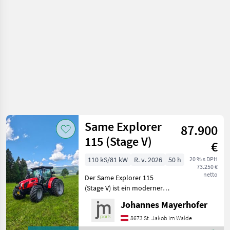
Same Explorer
87.900
115 (Stage V)
€
110 kS/81 kW
R. v. 2026
50 h
20 % s DPH
73.250 €
netto
Der Same Explorer 115
(Stage V) ist ein moderner
Standardtraktor, der sich
Johannes Mayerhofer
durch seine Leistungsstärke
und Vielseitigkeit
8673 St. Jakob im Walde
auszeichnet. Mit einer