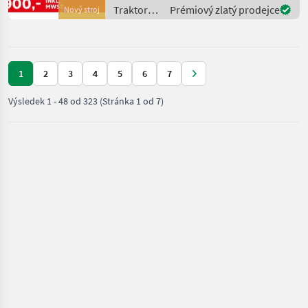
PS - 4 Zylinder - Hubraum:
Traktory /
Prémiový zlatý prodejce
Nový stroj
3849 cm³ - Manue
Same
1
2
3
4
5
6
7
Výsledek
1
-
48
od
323
(Stránka 1 od 7)