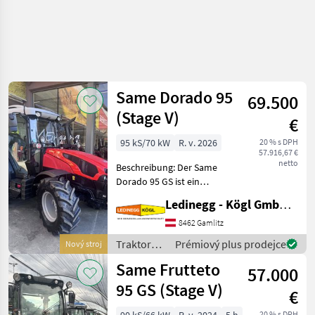
Same Dorado 95
69.500
(Stage V)
€
95 kS/70 kW
R. v. 2026
20 % s DPH
57.916,67 €
netto
Beschreibung: Der Same
Dorado 95 GS ist ein
leistungsstarker und
Ledinegg - Kögl GmbH - Obst- und Weinbautechnik
komfortabler
Standardtraktor für den
8462 Gamlitz
universellen Einsatz in
Traktory /
Prémiový plus prodejce
Nový stroj
Landwirtschaft und
Same
Same Frutteto
Kommunalbereich. Mi
57.000
95 GS (Stage V)
€
20 % s DPH