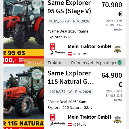
Same Explorer
turbom * Prevodov
70.900
95 GS (Stage V)
€
90 kS/66 kW
R. v. 2026
20 % s DPH
59.083,33 €
netto
*Same Deal 2026* Same
Explorer 95 GS
GRUNDAUSSATTUNG: -
Mein Traktor GmbH
FARMotion Stage V Motor -
Nennleistung: 90 PS - 4
4020 Linz
Zylinder - Hubraum: 3849
Traktory /
Prémiový zlatý prodejce
Nový stroj
cm³ - Felgen vorne und hin
Same
Same Explorer
64.900
115 Natural GS
€
(Stage V)
110 kS/81 kW
R. v. 2026
20 % s DPH
54.083,33 €
netto
*Same Deal 2026* Same
Explorer 115 Natural GS
GRUNDAUSSTATTUNG: -
Mein Traktor GmbH
FARMmotion 45 Stage V
Motor - Nennleistung: 110
4020 Linz