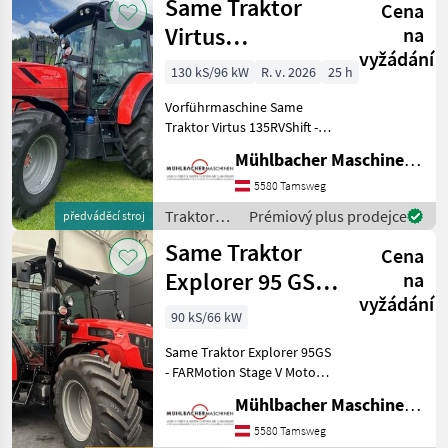
Same Traktor
Cena
Virtus
na
vyžádání
135RVShift
130 kS/96 kW
R. v. 2026
25 h
Vorführmaschine
Vorführmaschine Same
Traktor Virtus 135RVShift -
FARMotion 4-Zylinder Stage
Mühlbacher Maschinen GmbH
V Motor - Nennleistung
130PS/95, 6kW - Lenksäule
5580 Tamsweg
schwenk- und
Traktory /
Prémiový plus prodejce
předváděcí stroj
teleskopierbar - Auto
Same
Same Traktor
Cena
Explorer 95 GS
na
vyžádání
Stage V
90 kS/66 kW
Same Traktor Explorer 95GS
- FARMotion Stage V Motor
Common Rail System - 4-
Mühlbacher Maschinen GmbH
Zylinder, Hubraum
3849cm³, Turbo Intercooler
5580 Tamsweg