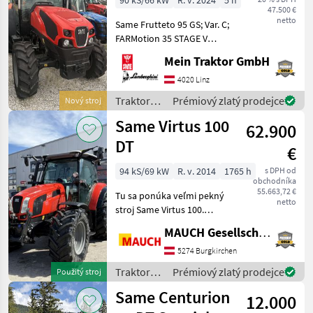
90 kS/66 kW
R. v. 2024
5 h
47.500 €
netto
Same Frutteto 95 GS; Var. C;
FARMotion 35 STAGE V
Motor. Common Rail
Mein Traktor GmbH
System. 4 Zylinder.
Hubraum: 3849 cm³.
4020 Linz
Nenndrehzahl: 2200 U/min.
Traktory /
Prémiový zlatý prodejce
Nový stroj
Homologierte Leistung (ECE
Same
Same Virtus 100
R 12
62.900
DT
€
94 kS/69 kW
R. v. 2014
1765 h
s DPH od
obchodníka
55.663,72 €
Tu sa ponúka veľmi pekný
netto
stroj Same Virtus 100.
Výbava: - predná hydraulika
MAUCH Gesellschaft m.b.H. & Co.KG
- hydraulický brzdový ventil
- zadné horné rameno -
5274 Burgkirchen
predné horné rameno -
Traktory /
Prémiový zlatý prodejce
Použitý stroj
klimatizáci
Same
Same Centurion
12.000