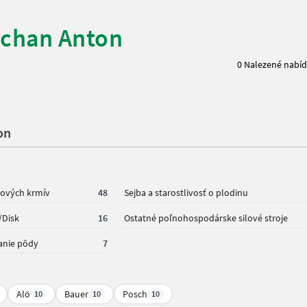
chan Anton
0 Nalezené nabí
on
mových krmív
48
Sejba a starostlivosť o plodinu
/Disk
16
Ostatné poľnohospodárske silové stroje
anie pôdy
7
Alö
Bauer
Posch
10
10
10