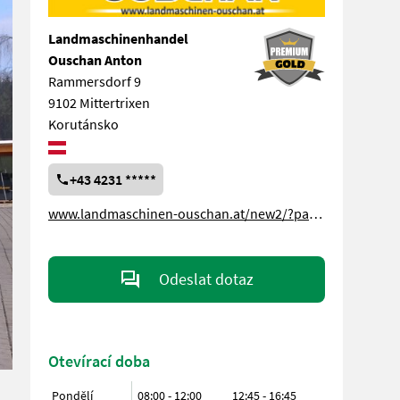
Landmaschinenhandel
Ouschan Anton
Rammersdorf 9
9102 Mittertrixen
Korutánsko
+43 4231 *****
www.landmaschinen-ouschan.at/new2/?page_id=17295
Odeslat dotaz
Otevírací doba
Pondělí
08:00 - 12:00
12:45 - 16:45