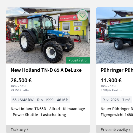
Použitý stroj
New Holland TN-D 65 A DeLuxe
Pühringer Püh
28.500 €
11.900 €
20 % s DPH
20 % s DPH
23.750 € netto
9.916,67 € netto
65 kS/48 kW
R. v. 1999
4616 h
R. v. 2026
7 m³
New Holland TN65D - Allrad - Klimaanlage
Neuer Pühringer Dr
- Power Shuttle - Lastschaltung
Eigengewicht 1480
Traktory /
Privesné vozíky /