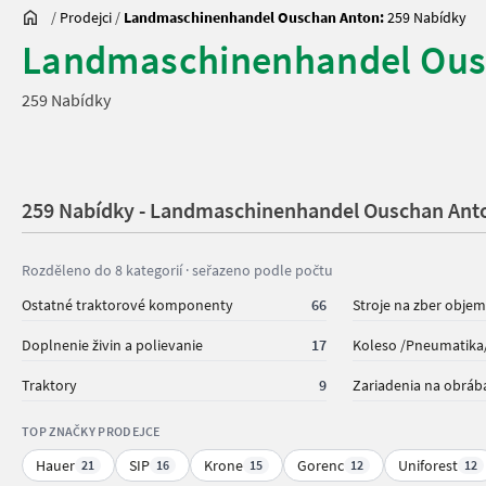
/
Prodejci
/
Landmaschinenhandel Ouschan Anton:
259 Nabídky
Landmaschinenhandel Ous
259 Nabídky
259 Nabídky - Landmaschinenhandel Ouschan Ant
Rozděleno do 8 kategorií · seřazeno podle počtu
Ostatné traktorové komponenty
66
Stroje na zber obje
Doplnenie živin a polievanie
17
Koleso /Pneumatika
Traktory
9
Zariadenia na obráb
TOP ZNAČKY PRODEJCE
Hauer
SIP
Krone
Gorenc
Uniforest
21
16
15
12
12