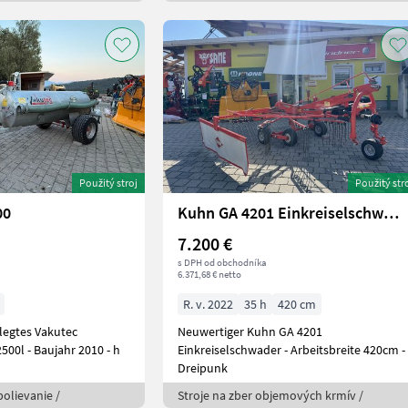
Použitý stroj
Použitý str
00
Kuhn GA 4201 Einkreiselschwader
7.200 €
s DPH od obchodníka
6.371,68 € netto
R. v. 2022
35 h
420 cm
legtes Vakutec
Neuwertiger Kuhn GA 4201
 Inhalt 2500l - Baujahr 2010 - h
Einkreiselschwader - Arbeitsbreite 420cm -
Dreipunk
polievanie /
Stroje na zber objemových krmív /