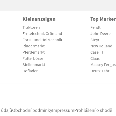
Kleinanzeigen
Top Marke
Traktoren
Fendt
Erntetechnik Grünland
John Deere
Forst- und Holztechnik
Steyr
Rindermarkt
New Holland
Pferdemarkt
Case IH
Futterbörse
Claas
Stellenmarkt
Massey Fergu
Hofladen
Deutz-Fahr
 údajů
Obchodní podmínky
Impressum
Prohlášení o shodě