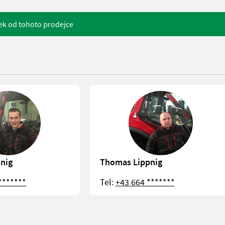
ek od tohoto prodejce
hnig
Thomas Lippnig
*******
Tel:
+43 664 *******