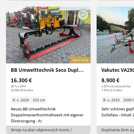
Nový stroj
BB Umwelttechnik Seco Duplex 310 F ECO
Vakutec VA25
16.300 €
8.900 €
20 % s DPH
s DPH od obchodníka
13.583,33 € netto
7.876,11 € netto
R. v. 2026
310 cm
R. v. 2010
2500 l
Neues BB Umwelttechnik
Sehr schönes gepf
Doppelmesserfrontmähwerk mit eigener
Güllefass -
Ölversorgung - Ar
Stroje na zber objemových krmív /
Doplnenie živin a 