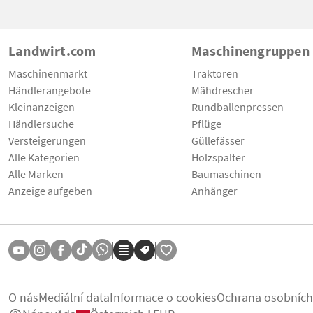
Landwirt.com
Maschinengruppen
Maschinenmarkt
Traktoren
Händlerangebote
Mähdrescher
Kleinanzeigen
Rundballenpressen
Händlersuche
Pflüge
Versteigerungen
Güllefässer
Alle Kategorien
Holzspalter
Alle Marken
Baumaschinen
Anzeige aufgeben
Anhänger
O nás
Mediální data
Informace o cookies
Ochrana osobních