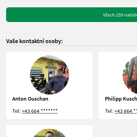
Všech 259 nabíd
Vaše kontaktní osoby:
Anton Ouschan
Philipp Kusc
Tel:
+43 664 *******
Tel:
+43 664 *