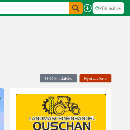
Přihlásit se
78.09 km daleko
Nyní zavřeno