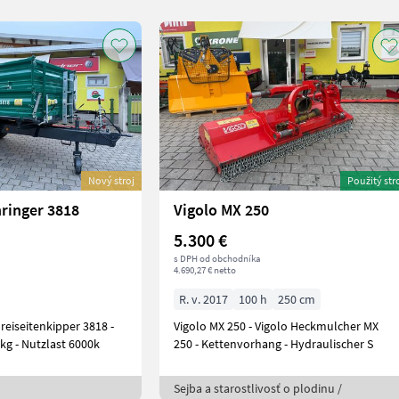
Nový stroj
Použitý str
ringer 3818
Vigolo MX 250
5.300 €
s DPH od obchodníka
4.690,27 € netto
R. v. 2017
100 h
250 cm
eiseitenkipper 3818 -
Vigolo MX 250 - Vigolo Heckmulcher MX
kg - Nutzlast 6000k
250 - Kettenvorhang - Hydraulischer S
Sejba a starostlivosť o plodinu /