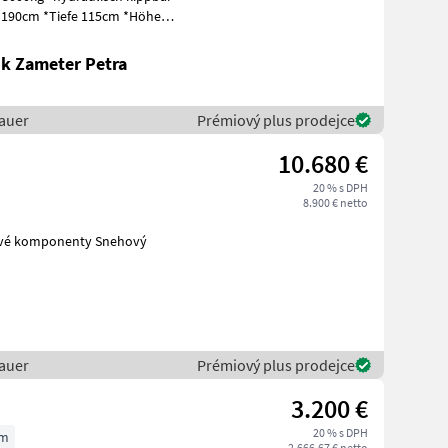
 190cm *Tiefe 115cm *Höhe
k Zameter Petra
auer
Prémiový plus prodejce
10.680 €
20 % s DPH
8.900 € netto
auer
Prémiový plus prodejce
3.200 €
20 % s DPH
cm
2.666,67 € netto