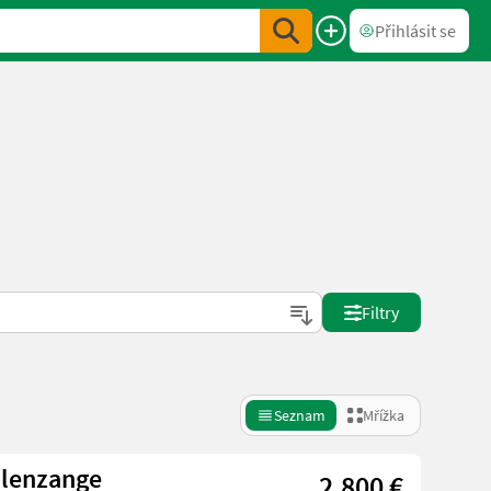
Přihlásit se
Filtry
Seznam
Mřížka
llenzange
2.800 €