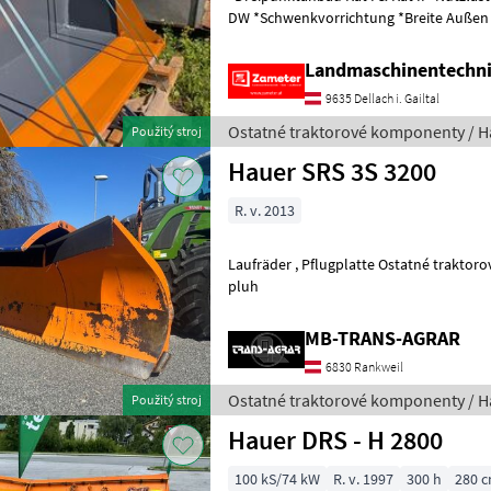
DW *Schwenkvorrichtung *Breite Außen
45cm Ostatné traktorové kom
Landmaschinentechni
9635 Dellach i. Gailtal
Ostatné traktorové komponenty / H
Použitý stroj
Hauer SRS 3S 3200
R. v. 2013
Laufräder , Pflugplatte Ostatné traktorové komponenty Snehový
pluh
MB-TRANS-AGRAR
6830 Rankweil
Ostatné traktorové komponenty / H
Použitý stroj
Hauer DRS - H 2800
100 kS/74 kW
R. v. 1997
300 h
280 