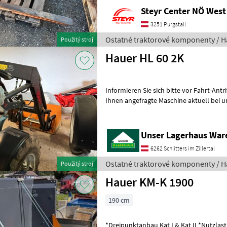
Steyr Center NÖ West
3251 Purgstall
Ostatné traktorové komponenty / H
Použitý stroj
Hauer HL 60 2K
Informieren Sie sich bitte vor Fahrt-Antritt telef
Ihnen angefragte Maschine aktuell bei u
inserieren auch Maschinen, die sic
Unser Lagerhaus War
6262 Schlitters im Zillertal
Ostatné traktorové komponenty / H
Použitý stroj
Hauer KM-K 1900
190 cm
*Dreipunktanbau Kat I & Kat II *Nutzlas