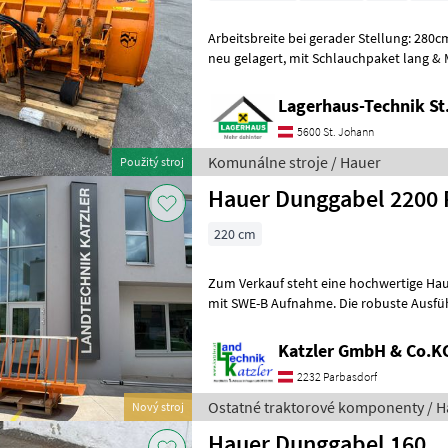
Arbeitsbreite bei gerader Stellung: 280cm, mit Laufräder Vollgum
neu gelagert, mit Schlauchpaket lang & Multikuppler X-Lock Quattro
Wir bitten telefonisch ode
Lagerhaus-Technik St
5600 St. Johann
Komunálne stroje / Hauer
Použitý stroj
Hauer Dunggabel 2200
220 cm
Zum Verkauf steht eine hochwertige Ha
mit SWE-B Aufnahme. Die robuste Ausfüh
Laden und Transportieren von Mist, Sil
Katzler GmbH & Co.K
2232 Parbasdorf
Ostatné traktorové komponenty / H
Nový stroj
Hauer Dunggabel 160