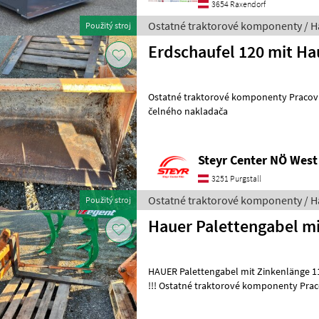
3654 Raxendorf
Ostatné traktorové komponenty / H
Použitý stroj
Erdschaufel 120 mit H
Ostatné traktorové komponenty Pracovn
čelného nakladača
Steyr Center NÖ West
3251 Purgstall
Ostatné traktorové komponenty / H
Použitý stroj
Hauer Palettengabel m
HAUER Palettengabel mit Zinkenlänge 1
!!! Ostatné traktorové komponenty Pracovné stroje príveskového
čelného nakladača