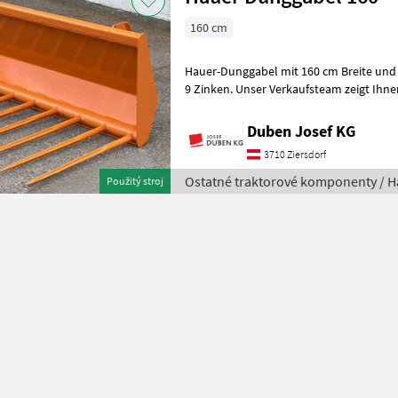
160 cm
Hauer-Dunggabel mit 160 cm Breite un
9 Zinken. Unser Verkaufsteam zeigt Ihnen gerne persönlich die
angebotene Maschine. Vereinbaren S
Duben Josef KG
3710 Ziersdorf
Ostatné traktorové komponenty / H
Použitý stroj