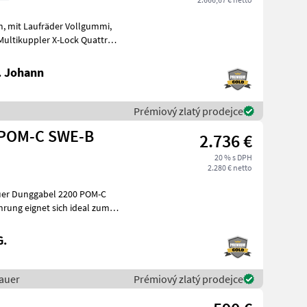
mi,
. Johann
Prémiový zlatý prodejce
 POM-C SWE-B
2.736 €
20 % s DPH
2.280 € netto
uer Dunggabel 2200 POM-C
rung eignet sich ideal zum
G.
auer
Prémiový zlatý prodejce