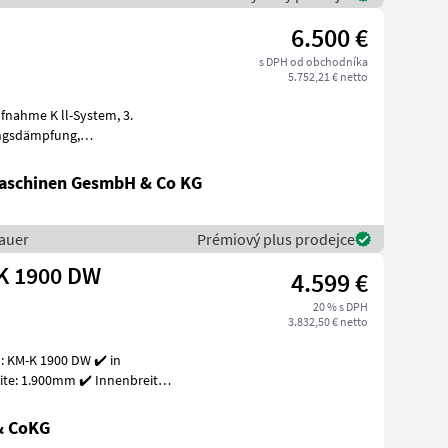
6.500 €
s DPH od obchodníka
5.752,21 € netto
nahme K ll-System, 3.
ndort Westendorf (A) Zdvíhač
aschinen GesmbH & Co KG
auer
Prémiový plus prodejce
K 1900 DW
4.599 €
20 % s DPH
3.832,50 € netto
 KM-K 1900 DW ✔️ in
te: 1.900mm ✔️ Innenbreite:
& CoKG