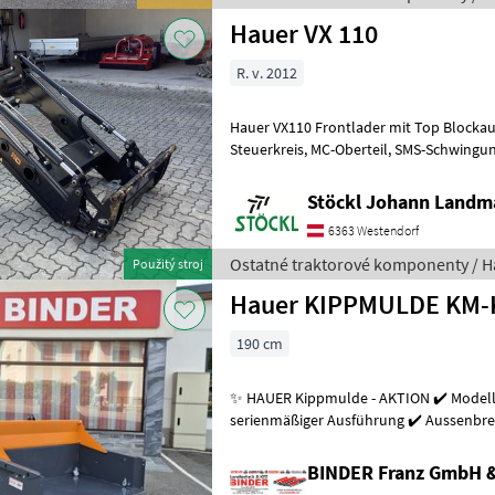
Hauer VX 110
R. v. 2012
Hauer VX110 Frontlader mit Top Blockauf
Steuerkreis, MC-Oberteil, SMS-Schwingungsdämpfung,
Haueraufnahme 1, 18m, Sta
Stöckl Johann Landm
6363 Westendorf
Ostatné traktorové komponenty / H
Použitý stroj
Hauer KIPPMULDE KM-
190 cm
✨ HAUER Kippmulde - AKTION ✔️ Modell:
serienmäßiger Ausführung ✔️ Aussenbrei
1.780mm ✔️ Tiefe: 1.150mm ✔️ Bordwan
BINDER Franz GmbH 