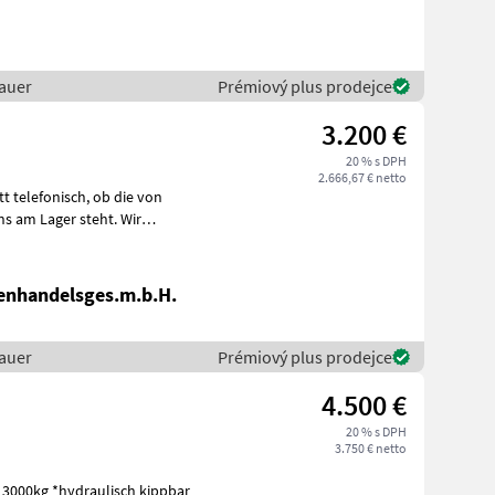
auer
Prémiový plus prodejce
3.200 €
20 % s DPH
2.666,67 € netto
onisch, ob die von
ns am Lager steht. Wir
enhandelsges.m.b.H.
auer
Prémiový plus prodejce
4.500 €
20 % s DPH
3.750 € netto
t 3000kg *hydraulisch kippbar