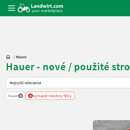
/
Hauer
Hauer - nové / použité str
Takto se řadí nabídky na Landwirt.com
x
x
Hauer
Vymazat všechny filtry