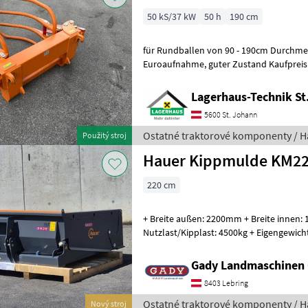
50 kS/37 kW
50 h
190 cm
für Rundballen von 90 - 190cm Durchmesser, Gewicht:
Euroaufnahme, guter Zustand Kaufpreis inkl. 13% Mwst. Wir bitten
telefonisch oder per Mail Ihren Besuch b
Lagerhaus-Technik St
5600 St. Johann
Ostatné traktorové komponenty / H
Použitý stroj
Hauer Kippmulde KM2
220 cm
+ Breite außen: 2200mm + Breite innen:
Nutzlast/Kipplast: 4500kg + Eigengewicht: 573kg Für ein 
Beratungsgespräch bitte
Gady Landmaschinen
8403 Lebring
Ostatné traktorové komponenty / H
Nový stroj