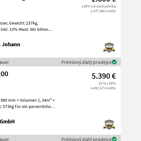
s DPH od obchodníka
2.477,88 € netto
 237kg,
e
. Johann
auer
Prémiový zlatý prodejce
200
5.390 €
20 % s DPH
4.491,67 € netto
 1980 mm + Volumen 1, 34m³ +
persönliches
 GmbH
auer
Prémiový zlatý prodejce