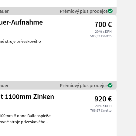
auer
Prémiový plus prodejce
auer-Aufnahme
700 €
20 % s DPH
583,33 € netto
é stroje príveskového
auer
Prémiový plus prodejce
it 1100mm Zinken
920 €
20 % s DPH
766,67 € netto
100mm !! ohne Ballenspieße